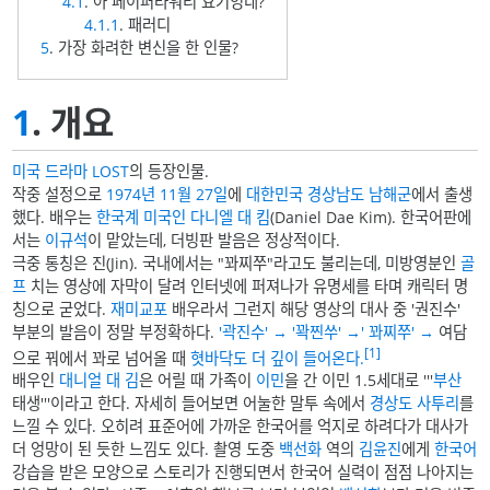
4.1
. 아 페이퍼타워리 요기잉네?
4.1.1
. 패러디
5
. 가장 화려한 변신을 한 인물?
1
. 개요
미국 드라마
LOST
의 등장인물.
작중 설정으로
1974년
11월 27일
에
대한민국
경상남도
남해군
에서 출생
했다. 배우는
한국계 미국인
다니엘 대 킴
(Daniel Dae Kim). 한국어판에
서는
이규석
이 맡았는데, 더빙판 발음은 정상적이다.
극중 통칭은 진(Jin). 국내에서는 "꽈찌쭈"라고도 불리는데, 미방영분인
골
프
치는 영상에 자막이 달려 인터넷에 퍼져나가 유명세를 타며 캐릭터 명
칭으로 굳었다.
재미교포
배우라서 그런지 해당 영상의 대사 중 '권진수'
부분의 발음이 정말 부정확하다.
'곽진수' → '꽉찐쑤' →' 꽈찌쭈' →
여담
[1]
으로 꿔에서 꽈로 넘어올 때
혓바닥도 더 깊이 들어온다.
배우인
대니얼 대 김
은 어릴 때 가족이
이민
을 간 이민 1.5세대로 '''
부산
태생'''이라고 한다. 자세히 들어보면 어눌한 말투 속에서
경상도 사투리
를
느낄 수 있다. 오히려 표준어에 가까운 한국어를 억지로 하려다가 대사가
더 엉망이 된 듯한 느낌도 있다. 촬영 도중
백선화
역의
김윤진
에게
한국어
강습을 받은 모양으로 스토리가 진행되면서 한국어 실력이 점점 나아지는