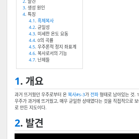
2
. 발견
3
. 생성 원인
4
. 특징
4.1
.
흑체복사
4.2
. 균일성
4.3
. 미세한 온도 요동
4.4
. 0의 곡률
4.5
. 우주론적 정지 좌표계
4.6
. 복사로서의 기능
4.7
. 난제들
1
. 개요
과거 뜨거웠던 우주로부터 온
복사#s-3
가
전파
형태로 남아있는 것. 
우주가 과거에 뜨거웠고, 매우 균일한 상태였다는 것을 직접적으로 
로 만든 지도이다.
2
. 발견