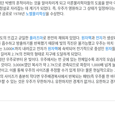
헤매던 빅뱅의 흔적이라는 것을 알아차리게 되고 이론물리학자들의 도움을 받아
 정설로 자리잡는 데 계기가 되었다. 즉, 우주가 영원하고 그 상태가 일정하
 공로로 1978년
노벨물리학상
을 수상한다.
밀도의 뜨겁고 균일한
플라즈마
로 완전히 채워져 있었다.
원자핵
과
전자
가 생성
를 흡수하고 방출하기를 반복했기 때문에 빛의 직진은 불가능했고 우주는 마치 
3,000
K
까지 내려갔고 전자가
원자핵
에 속박되어 전기적으로 중성인
원자
들
길어져 2.7K의 전파의 형태로 지구에 도달하게 되었다.
던 우주로부터 온 빛이다. 우주에서는 먼 곳에 있는 천체일수록 과거의 모습을
이다. 3,000K였던 복사가 약 2.7K으로 관측되므로 파장이 1,000배 넘게 
이고, 이를 통해 우주의 사이즈를 추정할 수가 있게 된다! 물론 현실적으로
주의 사이즈가 충분히 작다면 우주배경복사에서 반복되는 패턴(즉 우주를 한 바
추할 수 있는 것은 우주가 무한하거나, 유한하지만 경계가 없거나, 유한하고 경