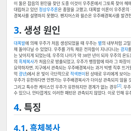
이 둘은 잡음의 원인을 찾던 도중 이것이 우주론에서 그토록 찾아 
대립하고 있던
정상우주론
은 종말을 고했고, 대폭발 이론이 우주론의
경복사를 설명하지 못했다. 펜지어스와 윌슨은 우주배경복사를 발견한
3
. 생성 원인
대폭발
에 의해 우주가 처음 생성되었을 때 우주는
별
의 내부처럼 고
채 돌아다닐 수 있었다. 우주를 가득 채운 전자들이 지나다니는
광자
는 낮아지게 되었는데, 우주의 나이가 약 38만 년이 되자 우주의 온도는 
의
흑체복사
가 처음으로 방출되었고, 우주가 팽창함에 따라 그 파장이 
요약하자면, 지구에서 관측되는 우주배경복사는 과거 빅뱅 직후 뜨거웠
억
광년
)에서 온 빛이 극단적으로
적색편이
된 상태로 우리에게 보이는 것
우주가 유한하다면 언젠가는 우주배경복사가 더이상 관측되지 않을 것
[2]
그리고 특수한 케이스인 우주가 유한하지만 경계가 없는 경우
, 우
수 있으나, 안타깝게도 이러한 패턴은 관측되지 않았다. 이로 인해 유
4
. 특징
4.1
.
흑체복사