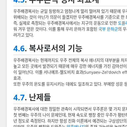
우주배경복사는 균일 등방하고 엄청나게 멀리 떨어져 있기 때문에 우
위배되는 것이 아닌가 의문이 들겠지만 우주배경복사를 기준으로 한 좌
즉, 실제로 측정되는 우주배경복사에서는 지구의 운동으로 인한
도플
워 겨우 얻은 것이다. 이를 통해 우리 은하가 포함된
국부 은하군
의 우
려가고 있다.
4.6
. 복사로서의 기능
우주배경복사는 현재까지도 우주 전체의 복사 에너지의 대부분을 차지
높고 모든 곳에서 발견되기 때문에 매우 강한 에너지를 가진 감마선
이 일어난다. 이를 서나예프-젤도비치 효과(Sunyaev–Zel'dovi
효과.
또한 우주의 온도를 유지시키는 데에도 일조하고 있다. 부메랑 성운 
4.7
. 난제들
우주배경복사에 대한 정밀한 관측이 시작되면서 우주론은 몇 가지 문
첫 번째는 우주의 나이 문제인데, 현재 속도로 팽창 중인 우주가 평탄
년 정도로 측정된다. 하지만 항성 진화 이론에서 예견되는 구상성단의
미하며, 우주의 팽창을 도와주는
암흑에너지
의 존재 가능성을 높여준