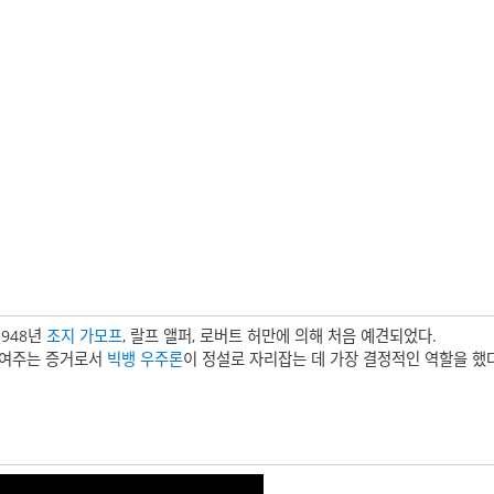
1948년
조지 가모프
, 랄프 앨퍼, 로버트 허만에 의해 처음 예견되었다.
보여주는 증거로서
빅뱅 우주론
이 정설로 자리잡는 데 가장 결정적인 역할을 했다