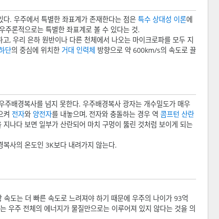
있다. 우주에서 특별한 좌표계가 존재한다는 점은
특수 상대성 이론
에
우주론적으로는 특별한 좌표계로 볼 수 있다는 것.
하고, 우리 은하 원반이나 다른 천체에서 나오는 마이크로파를 모두 지
하단
의 중심에 위치한
거대 인력체
방향으로 약 600km/s의 속도로 끌
 우주배경복사를 넘지 못한다. 우주배경복사 광자는 개수밀도가 매우
일으켜
전자
와
양전자
를 내놓으며, 전자와 충돌하는 경우 역
콤프턴 산란
구역을 지나다 보면 일부가 산란되어 마치 구멍이 뚫린 것처럼 보이게 되는
경복사의 온도인 3K보다 내려가지 않는다.
 속도는 더 빠른 속도로 느려져야 하기 때문에 우주의 나이가 93억
이는 우주 전체의 에너지가 물질만으로는 이루어져 있지 않다는 것을 의