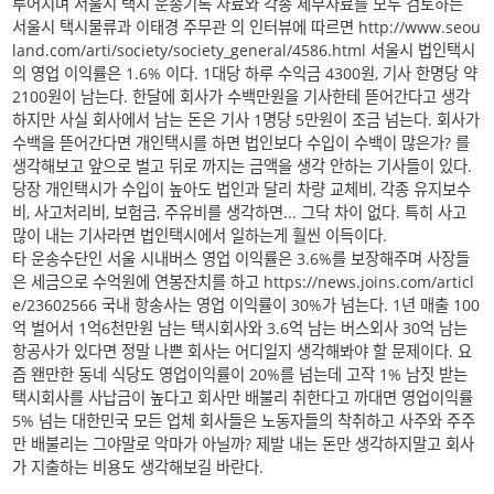
루어지며 서울시 택시 운송기록 자료와 각종 세무자료를 모두 검토하는
서울시 택시물류과 이태경 주무관 의 인터뷰에 따르면 http://www.seou
land.com/arti/society/society_general/4586.html 서울시 법인택시
의 영업 이익률은 1.6% 이다. 1대당 하루 수익금 4300원, 기사 한명당 약
2100원이 남는다. 한달에 회사가 수백만원을 기사한테 뜯어간다고 생각
하지만 사실 회사에서 남는 돈은 기사 1명당 5만원이 조금 넘는다. 회사가
수백을 뜯어간다면 개인택시를 하면 법인보다 수입이 수백이 많은가? 를
생각해보고 앞으로 벌고 뒤로 까지는 금액을 생각 안하는 기사들이 있다.
당장 개인택시가 수입이 높아도 법인과 달리 차량 교체비, 각종 유지보수
비, 사고처리비, 보험금, 주유비를 생각하면... 그닥 차이 없다. 특히 사고
많이 내는 기사라면 법인택시에서 일하는게 훨씬 이득이다.
타 운송수단인 서울 시내버스 영업 이익률은 3.6%를 보장해주며 사장들
은 세금으로 수억원에 연봉잔치를 하고 https://news.joins.com/articl
e/23602566 국내 항송사는 영업 이익률이 30%가 넘는다. 1년 매출 100
억 벌어서 1억6천만원 남는 택시회사와 3.6억 남는 버스외사 30억 남는
항공사가 있다면 정말 나쁜 회사는 어디일지 생각해봐야 할 문제이다. 요
즘 왠만한 동네 식당도 영업이익률이 20%를 넘는데 고작 1% 남짓 받는
택시회사를 사납금이 높다고 회사만 배불리 취한다고 까대면 영업이익률
5% 넘는 대한민국 모든 업체 회사들은 노동자들의 착취하고 사주와 주주
만 배불리는 그야말로 악마가 아닐까? 제발 내는 돈만 생각하지말고 회사
가 지출하는 비용도 생각해보길 바란다.