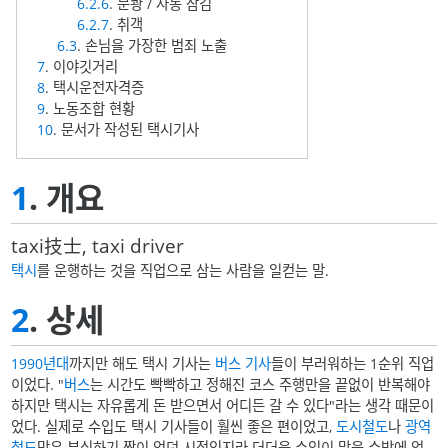
6.2.6
. 문쾅 / 자동 잠김
6.2.7
. 취객
6.3
. 손님을 가장한 범죄 노출
7
. 이야깃거리
8
. 택시운전자격증
9
. 노동조합 현황
10
. 문서가 작성된 택시기사
1
. 개요
taxi技士, taxi driver
택시
를 운행하는 것을 직업으로 삼는 사람을 일컫는 말.
2
. 상세
1990년대
까지만 해도 택시 기사는
버스 기사
들이 부러워하는 1순위 직업
이었다. "
버스
는 시간도 빡빡하고 정해진 코스 주행만을 끝없이 반복해야
하지만 택시는 자유롭게 돈 받으면서 어디든 갈 수 있다"라는 생각 때문이
었다. 실제로 수입도 택시 기사들이 훨씬 좋은 편이었고,
도시철도
나
광역
철도
망은 부실하기 짝이 없던 시절인지라 더더욱 수입이 많을 수밖에 없