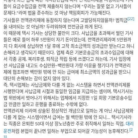
들이 요금수입금을 전액 제출하지 않는다며 "우리는 잘못 없고 기사들이
문제다."라며 법을 준수하는 것 마냥 책임회피가 가능해진다.
[22]
기사들은 전액관리제에 동참하지 않는다며 고발당하지않을까? 범칙금
을 내야되는 것 아닐까? 두려워하며 전전긍긍 하게 된다.
이 때문에 택시 기사는 상당한 불만이 크다. 사납금을 초과해서 벌던 기사
들은 예로 들어 하루 5만원이 자기 돈이었는데, 전액관리제라며 5만원까
지 다 회사에 상납하면 1달 후에 고작 최소금액의 성과급만 받는다고 하니
손해라고 생각되기 때문이다. 업체 측은 기본운송금의 초과수입금에 대해
서 각종 공제, 복리후생, 퇴직금 적립 등에 쓰겠다고 하는데, 기사 입장에
선 사납금을 내고도 수십만원~백만원대 가량 이윤을 챙기다가 전액관리
제에 협조하면 백만원 밖에 안 되는 급여에 최소금액의 성과급을 받으니
대단히 손해보는 감이 없지 않아 있다.
즉, 택시업체는 사납금제와 다를 게 없는 시스템을 하면서 전액관리제를
시행한다며 사납금제 시절과 동일한 임금을 지급하는 셈이며, 택시기사는
법 위반에서 벗어나기 위해서는 업체에서 지정한 1일 희망 기본운송수입
금 만큼만 일하고 운행을 종료하는 수밖에 없다.
전액관리제 이라며 상술된 정상적인 개념으로 일하는 게 아닌 사납금제와
다를 게 없는 시스템이면서 급여는 월 백만원 밖에 안 되니... 택시기사라
는 직종은 은퇴한 50대 이상 장노년층만 주로 취직해서 일하는 직업,
대리
[2
운전
처럼 본업이 끝나면 일하는 부업으로 되어갈 가능성이 농후해진다.
3]