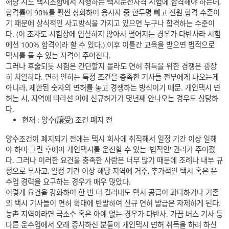
해당 시도 택시조합에서 시행하는 택시운전자격 시험에 합격해야 하는데,
합격률이 90%를 훨씬 상회하여 응시자 중 한두명 빼고 전원 합격 수준이
기 때문에 상식적인 사고방식을 가지고 있으면 누구나 합격하는 수준이
다. (이 조차도 시험장에 입실하지 않아서 떨어지는 경우가 다반사라 시험
에선 100% 합격이라 할 수 있다.) 이후 이틀간 교육을 받으면 법적으로
택시를 몰 수 있는 자격이 주어진다.
그러나 후술되듯 시험은 간단할지 몰라도 면허 취득을 위한 경쟁은 굉장
히 치열하다. 면허 인허는 특정 조건을 충족한 기사들 전부에게 나오는게
아니라, 제한된 숫자의 면허를 놓고 경쟁하는 방식이기 때문. 개인택시 면
허는 시, 지역에 따라선 아예 신규허가가 몇년째 안나오는 경우도 상당하
다.
현재 : 양수(讓受) 조건 폐지 전
양수조건이 폐지되기 전에는 택시 회사에 취직해서 일정 기간 이상 일해
야 하며 그런 후에야 개인택시를 운전할 수 있는 '법적인' 권리가 주어졌
다. 그러나 이러한 요건을 충족한 사람은 너무 많기 때문에 조례나 내부 규
정으로 무사고, 일정 기간 이상 해당 지역에 거주, 추가적인 택시 혹은 운
수업 경력을 요구하는 경우가 매우 많았다.
이렇게 요건을 강화하여 한 번 더 걸러내도 택시 공급이 과다하거나 기존
의 택시 기사들이 면허 확대에 반발하여 신규 면허 발급은 자제하게 된다.
농촌 지역이라면 극소수 혹은 아예 없는 경우가 다반사. 가끔 버스 기사 등
다른 운수업에서 오래 종사하신 분들이 개인택시 면허 취득을 하려 하신