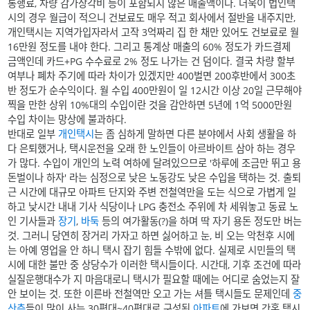
통행료, 차량 감가상각비 등이 포함되지 않은 매출액이다. 더욱이 법인택
시의 경우 월급이 적으니 건보료도 매우 적고 회사에서 절반을 내주지만,
개인택시는 지역가입자라서 고작 3억짜리 집 한 채만 있어도 건보료로 월
16만원 정도를 내야 한다. 그리고 통계상 매출의 60% 정도가 카드결제
금액인데 카드+PG 수수료로 2% 정도 나가는 건 덤이다. 결국 차량 할부
여부나 폐차 주기에 따라 차이가 있겠지만 400벌면 200후반에서 300초
반 정도가 순수익이다. 월 수입 400만원이 일 12시간 이상 20일 근무해야
찍을 만한 상위 10%대의 수입이란 것을 감안하면 5년에 1억 5000만원
수입 차이는 망상에 불과하다.
반대로 일부
개인택시
는 좀 심하게 말하면 다른 분야에서 사회 생활을 하
다 은퇴했거나, 택시운전을 오래 한 노인들이 아르바이트 삼아 하는 경우
가 많다. 수입이 개인의 노력 여하에 달려있으므로 '하루에 조금만 뛰고 용
돈벌이나 하자' 라는 심정으로 낮은 노동강도 낮은 수입을 택하는 것. 출퇴
근 시간에 대규모 아파트 단지와 주변 전철역만을 도는 식으로 가볍게 일
하고 낮시간 내내 기사 식당이나 LPG 충전소 주위에 차 세워놓고 동료 노
인 기사들과
장기
,
바둑
등의 여가활동(?)을 하며 딱 자기 용돈 정도만 버는
것. 그러니 당연히 장거리 가자고 하면 싫어하고 눈, 비 오는 악천후 시에
는 아예 영업을 안 하니 택시 잡기 힘들 수밖에 없다. 실제로 시민들의 택
시에 대한 불만 중 상당수가 이러한 택시들이다. 시간대, 기후 조건에 따라
실질운행대수가 지 마음대로니 택시가 필요할 때에는 어디로 숨었는지 잘
안 보이는 것. 또한 이른바 전철역만 오고 가는 셔틀 택시들도 문제인데
중
산층
들이 많이 사는 30평대~40평대로 구성된
아파트
에 가보면 간혹 택시