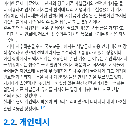
이러한 문제 때문인지 부산시의 경우 기존 사납금제와 전액관리제를 둘
다 허용하며 업체와 기사들의 합의에 따라 시행하기로 결정했는데 기사
입장에선 사납금제를 가장 원하기에 사납금이 인상된 건 불만이긴 하지만
기존의 틀에서 계속 일할 수 있어 납득을 하는 분위기이다.
일부 지역 택시업계의 경우, 업체에서 필요한 비용만 사납금을 가져가고
나머지 택시 연료비, 청소비 및 수익은 기사의 몫으로 돌리는 형식을 취하
고 있다.
그러나 세수확충을 위해 국토교통부에서는 사납금제 허용 건에 대하여 강
력 항의하고 있으며 전액관리제를 준수하라고 종용하고 있는 상황이다.
이런 상황에서도 택시업계는 조용한데, 일단 가장 큰 이유는 개인택시기사
들 입장에서는 쌍수를 들고 환영할 일이기 때문이다. 회사택시 기사들이
줄어들면 자연스레 공급이 부족해지게 되니 수입이 늘어나게 되고 거기에
번호판 가격까지 급등을 하니 개인택시들은 만세삼창을 부르짖고 있다.
거기다가 법인택시노조에서도 현실성 없는 완전 전액관리제를 고수하는
입장과 기존 사납금제 유지를 지지하는 입장이 나뉘다보니 서로 단합도
안되고 있는 상황이다.
실제로 현재 개인택시 매물이 싸그리 말라버렸으며 타다사태 대비 1~2천
[25]
만원 폭등한 상황이다.
2.2
.
개인택시