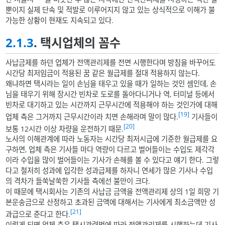
뿐이지 실제 단속 및 적발로 이루어지지 않고 있는 상식적으로 이해가 불
가능한 상황이 현재도 지속되고 있다.
2.1.3
. 택시업체의 꼼수
사납금제를 하던 업체가 전액관리제를 전면 시행한다며 방침을 바꾸어도
시간당 최저임금이 적용된 꿈 같은 월급제를 절대 적용하지 않는다.
왜냐하면 택시라는 일이 손님을 태우고 있을 때가 일하는 것인 셈인데, 손
님을 태우기 위해 장시간 빈차로 도로를 돌아다니거나 역, 터미널 등에서
빈차로 대기하고 있는 시간까지 근무시간에 적용해야 하는 것인가에 대해
[19]
업체 측은 그거까지 근무시간이라 치면 손해라며 말이 많다.
기사들이
[20]
보통 12시간 이상 차량을 운전하기 때문.
노사의 이해관계에 따라 노동자는 시간당 최저시급에 기준한 월급제를 요
구하면, 업체 측은 기사들 마다 역량이 다르고 벌어들이는 수입도 제각각
이라 수입을 많이 벌어들이는 기사가 손해를 볼 수 있다고 얘기 한다. 그렇
다고 철저히 성과에 입각한 성과급제를 하자니 연세가 많은 기사나 수입
의 격차가 들쑥날쑥한 기사들 측에선 불만이 크다.
이 때문에 택시회사는 기존의 사납금 금액을 전액관리제 상의 1일 희망 기
본운송금으로 산정하고 초과된 금액에 대해서는 기사에게 최소금액만 성
[21]
과급으로 준다고 한다.
이렇게 되면 업체 측은 택시관련법에 따라 전액관리제를 시행하는데 기사