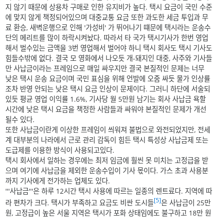
지 않기 때문에 상용차 구매로 인한 유지비가 높다. 택시 요금이 국민 수준
에 맞지 않게 책정되어있으며 대중교통 요금 또한 과도한 세금 투입과 무
료 환승, 새벽운행으로 인해 '가성비' 가 뛰어나기 떄문에 택시라는 운송수
단의 메리트를 많이 하락시켜놨다. 따라서 타 국가 택시기사가 한번 영업
해서 벌수있는 금액을 3번 영업해서 벌어야 하니 택시 회사도 택시 기사도
힘들수밖에 없다. 결국 모 영화에서 나오듯 개-돼지인 대중, 사주와 기사들
만 사납금이라는 프레임으로 매일 싸우지만 결국 본질적인 문제는 너무
낮은 택시 운송 요금이며 국민 표심을 위해 언발에 오줌 싸듯 물가 인상률
조차 반영 안되는 낮은 택시 요금 인상이 문제이다. 그러니 하단에 서술되
있듯 평균 영업 이익률 1.6%, 기사당 월 5만원 남기는 회사 사납금 욕할
시간에 낮은 택시 요금을 책정한 사람들과 싸워야 본질적인 문제가 개선
될수 있다.
또한 사납금이란게 이상한 프레임이 씌워져 불법으로 와전되었지만, 전세
계 대부분의 나라에서 근로 관리 감독이 힘든 택시 특성상 사납금제 또는
도급제를 이용한 방식이 사용되고있다.
택시 회사에서 일하는 경우에는 최저 임금에 훨씬 못 미치는 고정급을 받
으며 여기에 사납금을 제외한 운송수입이 기사 몫이다. 가스 초과 사용분
까지 기사에게 전가하는 업체도 있다.
'''사납금'''은 하루 12시간 택시 사용에 따르는 일종의 렌트료다. 지역에 따
[5]
라 편차가 크다. 택시가 부족하고 요금도 비싼 도시들
은 사납금이 25만
원, 고정급이 높은 서울 지역은 택시가 포화 상태임에도 불구하고 18만 원