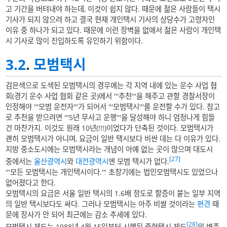
고 기간을 버텨내야 하는데, 이것이 쉽지 않다. 때문에 젊은 사람들이 택시
기사가 되지 않으려 하고 결국 현재 개인택시 기사의 상당수가 고령자인
이유 중 하나가 되고 있다. 때문에 이런 장벽을 없애서 젊은 사람이 개인택
시 기사로 많이 진입하도록 유인하기 위함이다.
3.2
.
모범택시
검은색으로 도색된 모범택시의 경우에는 각 지역 내에 있는 운수 사업 협
회(경기 운수 사업 협회 같은 곳)에서 '''추천'''을 해주고 관할 경찰서장이
인정해야 '''모범 운전자'''가 되어서 '''모범택시'''를 운전할 수가 있다. 참고
로 추천을 받으려면 '''5년 무사고 운행'''을 달성해야 하니 엄청나게 힘들
건 마찬가지. 이것도 원래 10년(!!!)이었다가 단축된 것이다. 모범택시가
괜히 모범택시가 아니며, 요금이 일반 택시보다 비싼 데는 다 이유가 있다.
지방 중소도시에는 모범택시라는 개념이 아예 없는 곳이 많으며 대도시
[27]
중에서는
울산광역시
와
대전광역시
엔 모범 택시가 없다.
'''모든 모범택시는 개인택시이다.''' 초창기에는 법인모범택시도 있었으나
없어졌다고 한다.
모범택시의 요금은 서울 일반 택시의 1.6배 정도로 할증이 붙는 일부 지역
의 일반 택시보다도 싸다. 그러나 모범택시는 아주 비쌀 것이라는
편견
때
문에 장사가 안 되어 최근에는 감소 추세에 있다.
[28]
모범택시 제도는 1988년 4월 15일부터 시행된 중형택시 제도
의 변종