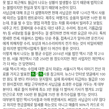
못 벌고 퇴근해도 월급이 나오는 상황이 발생할수 있기 때문에 법적으로
는 불법이지만 현실과 맞지 않기 때문에 논란이 있다.
사납금에 대해 조금 더 설명하자면 현재 사납금은 하루 12시간 택시 사용
에 따르는 일종의 렌트료이다. 제주도 여행가도 승용차 빌리면 10만 원 하
는데, 돈을 벌 수 있는 영업 자격증 있는 차를 회사에서 빌려주고 보험도
내주고 카드 결제비용 수수료도 대신 내주고, 수리비, 청소비, 기름값(일
부) 등 4대보험 등을 들어주는 걸 생각하면 전혀 비싼 요금은 아니다. 특히
영세한 전세, 마을버스 업체는 단순 추돌, 접촉사고가 일어나면 운전기사
에게 피해차량 수리, 보상과 버스수리비까지 전가 하는 것이 비일비재한
걸 따지면 법인택시업체가 훨씬 더 여건이 좋은 것이다.
이렇게 해서 나오는 월 평균 수입은 2016년 서울 법인 택시 기준 약 210
만 원, 서울 개인택시 기준 250만 원 정도이지만 개인 사업자인 개인택시
가 더 버는 건 당연하다.
서울 택시가 버는 수입에 대한 공식 자료는 서울시가 택시 미터기 전산 자
료를 가지고 발표한
기
사
를 참고하자. 뉴스나 인터넷 댓글에서 100
만 원도 못 번다 카더라는 믿지말자. 실제 회사에서 지급하는 월급은 100
만 원이겠지만, 매일 근무하면서 사납금을 초과한 수입을 거두는 게 대부
분이다. 예로 들어 하루에 최소 3만 원을 더 벌어서 기사가 챙겨도 25일
만근으로 치면 100만 원 월급에 75만 원 추가수입을 챙기는 것이다.
대부분의 법인 택시기사들과 아래 반론에서도 써있든 사납급이 너무 많다
고 하지만 현금결제로 탈세를 하는것도 아니고 매출의 90%가 카드로 이