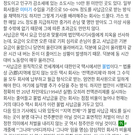
정도이고 인구가 감소세에 있는 소도시는 10만 원 미만인 곳도 있다. 일부
회사들은
미터기
수입을 기준으로 50~60% 정도를 사납금으로 받는 방식
을 채택하기도 하지만 그렇게 기사를 배려해주는 회사는 드물다. 가스 또
한 매일 25L 정도를 지급하지만 중거리 손님 몇 명만 받아도 그 이상 사용
할 수밖에 없기 때문에 그에 따른 초과금도 만만치 않다.
사납금은 택시 요금 인상과 맞물리며 법인택시기사들에게 지옥을 선사하
는데, 요금이 오르면 오른 대로 기피 심리로 손님이 줄고, 사납금은 기본
요금이 올랐으니 당연히 올린다며 올라버리고, 덕분에 요금이 올라봤자 같
은 시간 내 버는 돈이 더 줄어드는 상황이 발생하기 때문. 덕분에 동 시간
대비 노동량이 매우 올라간다.
'''사납금은 원칙적으로 전세계에서 대한민국 택시에서만
불법
이다.''' 법률
상 군(郡)지역에 있지 않는 모든 택시 회사는 '전액관리제'라 하여 그 수익
을 모두 회사에 납부하고 월급 형식으로 받는, 엄연한 회사원으로 일하게
해야 한다. 여기에 실적별 추가 수당을 주는 방식. 하지만 법안이 시행되고
정확히 만 20년 차인데도(1994년 실행) 오히려 전액관리제를 실시하는
회사는 줄어들고 불법 사납금을 걷는 회사는 점점 비율이 늘어나 현재는
거의 대다수 택시 회사가 이런 불법 사납금을 거두고 있다.
다음 링크 기사에도 나와 있듯이 '''지역 전체'''가 불법 사납금 제도를 실시
하는 곳이 분명 대구나 전주뿐만은 아닐 것이고 표면적인 처벌이 아닌 진
정한 의미에서 처벌을 내리지 않는 곳 역시 청주만은 아닐 것이다.
#
개중에 '''그나마'''(어디까지나 '그나마' 임을 명심) 양심적인 회사가 비율제