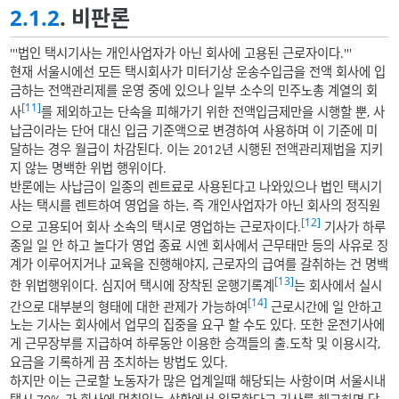
2.1.2
. 비판론
'''법인 택시기사는 개인사업자가 아닌 회사에 고용된 근로자이다.'''
현재 서울시에선 모든 택시회사가 미터기상 운송수입금을 전액 회사에 입
금하는 전액관리제를 운영 중에 있으나 일부 소수의 민주노총 계열의 회
[11]
사
를 제외하고는 단속을 피해가기 위한 전액입금제만을 시행할 뿐, 사
납금이라는 단어 대신 입금 기준액으로 변경하여 사용하며 이 기준에 미
달하는 경우 월급이 차감된다. 이는 2012년 시행된 전액관리제법을 지키
지 않는 명백한 위법 행위이다.
반론에는 사납금이 일종의 렌트료로 사용된다고 나와있으나 법인 택시기
사는 택시를 렌트하여 영업을 하는, 즉 개인사업자가 아닌 회사의 정직원
[12]
으로 고용되어 회사 소속의 택시로 영업하는 근로자이다.
기사가 하루
종일 일 안 하고 놀다가 영업 종료 시엔 회사에서 근무태만 등의 사유로 징
계가 이루어지거나 교육을 진행해야지, 근로자의 급여를 갈취하는 건 명백
[13]
한 위법행위이다. 심지어 택시에 장착된 운행기록계
는 회사에서 실시
[14]
간으로 대부분의 형태에 대한 관제가 가능하여
근로시간에 일 안하고
노는 기사는 회사에서 업무의 집중을 요구 할 수도 있다. 또한 운전기사에
게 근무장부를 지급하여 하루동안 이용한 승객들의 출.도착 및 이용시각,
요금을 기록하게 끔 조치하는 방법도 있다.
하지만 이는 근로할 노동자가 많은 업계일때 해당되는 사항이며 서울시내