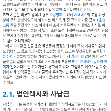
고 돌아오던 사람들이 택시비와 비슷하거나 좀 더 돈을 내면 차를 끌고 가
서 다시 끌고 올 수 있게 되니 수입이 많이 줄어들었다고 한다.
한편 서울을 비롯한 광역시 경우
준공영제
로 인해
시내버스
의 고용 안정
성이 극히 향상되었으며 심지어는 버스 업체 중 규모가 가장 큰
KD 운송
그룹
같은 중견기업 버스 회사에서 조차 서울특별시 시내버스 회사로 이
직하려는 사람들이 줄을 서 있다. 또한 노선 대개편 등으로 인한 감차 등으
로 인가대수가 많이 줄었다. 그래서 서울 내에서의 버스 기사로 들어가기
는 훨씬 어려워졌다.
그리고
타다
같은 신규 운송 플랫폼이 등장함에 따라 택시 기사들의 입지
도 좁아지고 있고. 인공지능과 고성능 센서, 초고속 무선통신을 포함한
자
율주행
기술들이 발전을 거듭하고 있는데. 이게
카셰어링
같은 차량 공유
플랫폼과 결합시 택시기사와 버스기사를 포함한
매우 위력적인 일자리 파
괴
가 일어난다는 걸 전문가들이 경고하고 있다. 그럼에도 이런 변종 운수
업에 대해 승객들은 타다,카풀쪽에 우호적이면 우호적이었지 택시기사에
우호적이었던 적이 없다. 하술하겠지만 택시 파업때 여론 반응만 봐도 알
수 있으니.
2.1
. 법인택시와 사납금
사납금이라는 논쟁을 하기전에 대한민국의 택시요금은 타 OECD 국가 대
비 거리, 시간기준 요금이 1/3에 불과하다. 또한 택시 전용 차량을 사용하