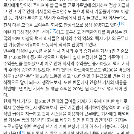
로자에게 당연히 주어져야 할 급여를 근로기준법에 의거하여 정상 지급하
고 있고 이로 인해 기사들의 근속연수도 높으며 택시 가동률이 90% 이상
인 등, 기사가 부족하고 택시가 주차장에서 잔뜩 놀고있는 타 회사들과는
[16]
전혀 다른 모습을 보여주며 회사도 안정적으로 정상 운영되고 있다.
[17]
이런 지극히 정상적인 선례
에도 불구하고 전액관리제를 위반하는 전
국의 90% 이상의 택시 회사들은 회사의 수익 악화와 택시 기사의 근무태
만 가능성을 이용하여 노동자의 착취를 진행하고 있다.
반론에 작성된 2016년 서울 택시 기사의 수익 증가률은 기사 1인 기준으
로 11,000원이 증가된 것으로 나왔는데 실제 현장에선 입금 기준액이 그
수익률만큼 늘어났으며 이로 인해 회사의 수익률만 증가하였지 택시 기사
의 수익이 증가하지 않았다. 특히 편의점 아르바이트로도 월200을 버는데
하루 12시간 동안 월 26일 노동을 하고 100만원을 기본급으로 받는 게 상
식적으로 말이 되는지 생각해보자. 또한 반론에서 인용한 기사의 내용을
확인해보면 법인 기사의 월 평균 수익은 200만 원 수준으로 명시되어 있
다.
현재 택시 기사가 월 200만 원대의 급여를 가져가기 위해 어떠한 형태로
택시 운전을 하는지 생각해보자. 근로기준법에 의거하여 정상적이며 고정
적인 급여를 지급하고 관제 시스템을 이용하여 근무태만 기사에겐 패널티
를 가하는 등의 정상적인 회사로 바뀌게 되면 현재의 법인택시가 가지는
도로교통법 위반 현상과 단거리 기피 현상에 대해 해소가 가능하다. 하지
[18]
만 서울시
를 비롯한 수 많은 지역에선 전액관리제를 시행하는 척만 할