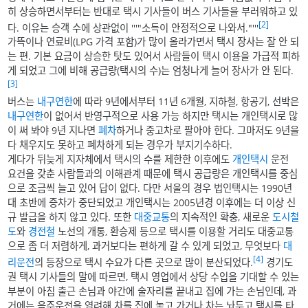
히 상승하면서부터는 반대로 택시 기사들이 버스 기사들을 부러워하고 있
[2]
다. 이유는 승객 수에 상관없이 '''"소득이 안정적으로 나와서."'''
가뜩이나 연료비(LPG 가격 포함)가 많이 올라가면서 택시 장사는 잘 안 되
는 편. 기본 요금이 상승한 탓도 있어서 사람들이 택시 이용을 가급적 피하
게 되었고 그에 비해 공급량(택시의 수)는 엄청나게 늘어 장사가 안 된다.
[3]
버스는
내구연한
에 따라 9년에서부터 11년 6개월, 지하철, 항공기, 선박은
내구연한
이 없어서 반영구적으로 사용 가능 하지만 택시는 개인택시로 많
이 써 봐야 9년 지나면
폐차
하거나 중고차로 팔아야 한다. 그마저도 9년을
다 채우지도 못하고 폐차하게 되는 경우가 부지기수하다.
게다가 뒤늦게 지자체에서 택시의 수를 제한한 이후에도
개인택시
운전
요건을 갖춘 사람들과의 이해관계 때문에 택시 공급량은 개인택시를 중심
으로 조금씩 늘고 있어 답이 없다. 다만 서울의 경우 법인택시는 1990년
대 초반에 증차가 중단되었고 개인택시는 2005년경 이후에는 더 이상 신
규 발급을 하지 않고 있다. 또한
대중교통
의 지속적인 확충, 새로운
도시철
도
와
경전철
노선의 개통, 환승제 등으로 택시를 이용할 거리도 대중교통
으로 좀 더 저렴하게, 과거보다는 편하게 갈 수 있게 되었고, 무엇보다
대
[4]
리운전
의 등장으로 택시 수요가 다른 곳으로 많이 분산되었다.
경기도
권 택시 기사들의 말에 따르면, 택시 영업에서 상당 수입을 기대할 수 있는
부분이 아침 출근 손님과 야간에 술자리를 끝내고 집에 가는 손님인데, 과
거에는 음주운전을 염려해 차를 집에 놓고 가거나 차는 놔두고 택시를 타