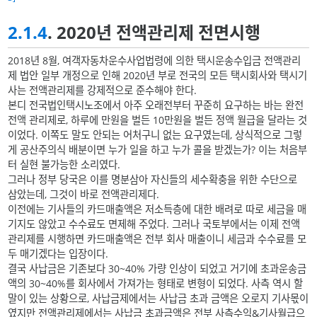
2.1.4
. 2020년 전액관리제 전면시행
2018년 8월, 여객자동차운수사업법령에 의한 택시운송수입금 전액관리
제 법안 일부 개정으로 인해 2020년 부로 전국의 모든 택시회사와 택시기
사는 전액관리제를 강제적으로 준수해야 한다.
본디 전국법인택시노조에서 아주 오래전부터 꾸준히 요구하는 바는 완전
전액 관리제로, 하루에 만원을 벌든 10만원을 벌든 정액 월급을 달라는 것
이었다. 이쪽도 말도 안되는 어처구니 없는 요구였는데, 상식적으로 그렇
게 공산주의식 배분이면 누가 일을 하고 누가 콜을 받겠는가? 이는 처음부
터 실현 불가능한 소리였다.
그러나 정부 당국은 이를 명분삼아 자신들의 세수확충을 위한 수단으로
삼았는데, 그것이 바로 전액관리제다.
이전에는 기사들의 카드매출액은 저소득층에 대한 배려로 따로 세금을 매
기지도 않았고 수수료도 면제해 주었다. 그러나 국토부에서는 이제 전액
관리제를 시행하면 카드매출액은 전부 회사 매출이니 세금과 수수료를 모
두 매기겠다는 입장이다.
결국 사납금은 기존보다 30~40% 가량 인상이 되었고 거기에 초과운송금
액의 30~40%를 회사에서 가져가는 형태로 변형이 되었다. 사측 역시 할
말이 있는 상황으로, 사납금제에서는 사납금 초과 금액은 오로지 기사몫이
였지만 전액관리제에서는 사납금 초과금액은 전부 사측수익&기사월급으