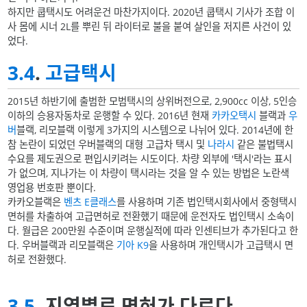
하지만 쿱택시도 어려운건 마찬가지이다. 2020년 쿱택시 기사가 조합 이
사 몸에 시너 2L를 뿌린 뒤 라이터로 불을 붙여 살인을 저지른 사건이 있
었다.
3.4
.
고급택시
2015년 하반기에 출범한 모범택시의 상위버전으로, 2,900cc 이상, 5인승
이하의 승용자동차로 운행할 수 있다. 2016년 현재
카카오택시
블랙과
우
버
블랙, 리모블랙 이렇게 3가지의 시스템으로 나뉘어 있다. 2014년에 한
참 논란이 되었던 우버블랙의 대형 고급차 택시 및
나라시
같은 불법택시
수요를 제도권으로 편입시키려는 시도이다. 차량 외부에 '택시'라는 표시
가 없으며, 지나가는 이 차량이 택시라는 것을 알 수 있는 방법은 노란색
영업용 번호판 뿐이다.
카카오블랙은
벤츠 E클래스
를 사용하며 기존 법인택시회사에서 중형택시
면허를 차출하여 고급면허로 전환했기 때문에 운전자도 법인택시 소속이
다. 월급은 200만원 수준이며 운행실적에 따라 인센티브가 추가된다고 한
다. 우버블랙과 리모블랙은
기아 K9
을 사용하며 개인택시가 고급택시 면
허로 전환했다.
3.5
. 지역별로 면허가 다르다