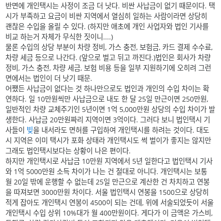
반면에 개인택시는 사정이 조금 더 낫다. 비싼 사납금이 없기 때문이다. 택
시가 부족하고 요금이 비싼 지역에서 열심히 일하는 사람이라면 상당히
괜찮은 수입을 올릴 수 있다. (하지만 애초에 개인 사업자와 법인 기사를
비교 하는거 자체가 무식한 짓이니....)
물론 수입의 상당 부분이 차량 정비, 가스 충전, 보험금, 카드 결제 수수료,
차량 세금 등으로 나간다. (앞으로 벌고 뒤고 까진다.)법인은 회사가 차량
정비, 가스 충전, 차량 세금, 보험 비용 등을 일부 지원하기에 오히려 그런
면에서는 법인이 더 낫기 때문.
어쨌든 사납금이 없다는 것 하나만으로도 법인과 개인의 수입 차이는 확
연하다. 일 10만원씩만 사납금으로 내도 한 달 25일 만근이면 250만원,
일반적인 차량 교체주기인 5년이면 1억 5,000만원 상당의 수입 차이가 발
생한다. 사납금 20만원짜리 지역이면 3억이다. 그러다 보니 법인택시 기
사들이
빚
을 내서라도 면허를 구입하여 개인택시를 하려는 것이다. 대도
시 지역은 이미 택시가 포화 상태라 개인택시도 썩 벌이가 좋지는 않지만
그래도 법인택시보다는 상황이 나은 편이다.
하지만 개인택시로 사납금 10만원 지역에서 5년 일한다고 법인택시 기사
와 1억 5000만원 소득 차이가 나는 건 절대로 아니다. 개인택시는 보통
월 20일 밖에 운행할 수 없는데 25일 만근으로 계산한 건 차치하고 연봉
을 따져보면 3000만원 차이다. 서울 법인택시 연봉을 1500으로 상당히
적게 잡아도 개인택시 연봉이 4500이 되는 건데, 위에 서술되었듯이 서울
개인택시 수입 상위 10%대가 월 400만원이다. 게다가 이 금액은 가스비,