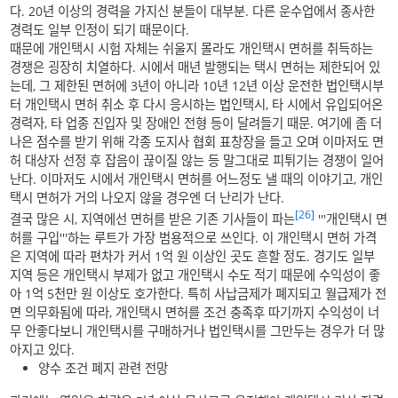
다. 20년 이상의 경력을 가지신 분들이 대부분. 다른 운수업에서 종사한
경력도 일부 인정이 되기 때문이다.
때문에 개인택시 시험 자체는 쉬울지 몰라도 개인택시 면허를 취득하는
경쟁은 굉장히 치열하다. 시에서 매년 발행되는 택시 면허는 제한되어 있
는데, 그 제한된 면허에 3년이 아니라 10년 12년 이상 운전한 법인택시부
터 개인택시 면허 취소 후 다시 응시하는 법인택시, 타 시에서 유입되어온
경력자, 타 업종 진입자 및 장애인 전형 등이 달려들기 때문. 여기에 좀 더
나은 점수를 받기 위해 각종 도지사 협회 표창장을 들고 오며 이마저도 면
허 대상자 선정 후 잡음이 끊이질 않는 등 말그대로 피튀기는 경쟁이 일어
난다. 이마저도 시에서 개인택시 면허를 어느정도 낼 때의 이야기고, 개인
택시 면허가 거의 나오지 않을 경우엔 더 난리가 난다.
[26]
결국 많은 시, 지역에선 면허를 받은 기존 기사들이 파는
'''개인택시 면
허를 구입'''하는 루트가 가장 범용적으로 쓰인다. 이 개인택시 면허 가격
은 지역에 따라 편차가 커서 1억 원 이상인 곳도 흔할 정도. 경기도 일부
지역 등은 개인택시 부제가 없고 개인택시 수도 적기 때문에 수익성이 좋
아 1억 5천만 원 이상도 호가한다. 특히 사납금제가 폐지되고 월급제가 전
면 의무화됨에 따라, 개인택시 면허를 조건 충족후 따기까지 수익성이 너
무 안좋다보니 개인택시를 구매하거나 법인택시를 그만두는 경우가 더 많
아지고 있다.
양수 조건 폐지 관련 전망