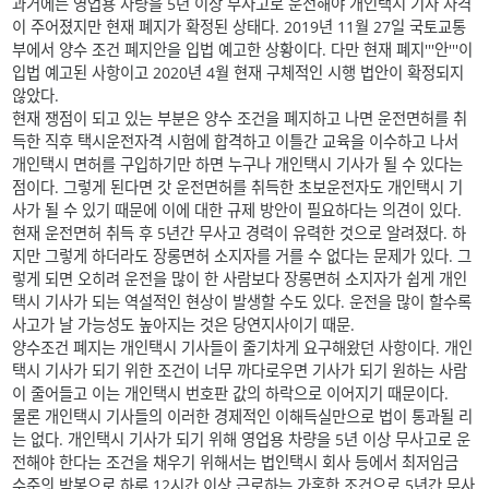
과거에는 영업용 차량을 5년 이상 무사고로 운전해야 개인택시 기사 자격
이 주어졌지만 현재 폐지가 확정된 상태다. 2019년 11월 27일 국토교통
부에서 양수 조건 폐지안을 입법 예고한 상황이다. 다만 현재 폐지'''안'''이
입법 예고된 사항이고 2020년 4월 현재 구체적인 시행 법안이 확정되지
않았다.
현재 쟁점이 되고 있는 부분은 양수 조건을 폐지하고 나면 운전면허를 취
득한 직후 택시운전자격 시험에 합격하고 이틀간 교육을 이수하고 나서
개인택시 면허를 구입하기만 하면 누구나 개인택시 기사가 될 수 있다는
점이다. 그렇게 된다면 갓 운전면허를 취득한 초보운전자도 개인택시 기
사가 될 수 있기 때문에 이에 대한 규제 방안이 필요하다는 의견이 있다.
현재 운전면허 취득 후 5년간 무사고 경력이 유력한 것으로 알려졌다. 하
지만 그렇게 하더라도 장롱면허 소지자를 거를 수 없다는 문제가 있다. 그
렇게 되면 오히려 운전을 많이 한 사람보다 장롱면허 소지자가 쉽게 개인
택시 기사가 되는 역설적인 현상이 발생할 수도 있다. 운전을 많이 할수록
사고가 날 가능성도 높아지는 것은 당연지사이기 때문.
양수조건 폐지는 개인택시 기사들이 줄기차게 요구해왔던 사항이다. 개인
택시 기사가 되기 위한 조건이 너무 까다로우면 기사가 되기 원하는 사람
이 줄어들고 이는 개인택시 번호판 값의 하락으로 이어지기 때문이다.
물론 개인택시 기사들의 이러한 경제적인 이해득실만으로 법이 통과될 리
는 없다. 개인택시 기사가 되기 위해 영업용 차량을 5년 이상 무사고로 운
전해야 한다는 조건을 채우기 위해서는 법인택시 회사 등에서 최저임금
수준의 박봉으로 하루 12시간 이상 근로하는 가혹한 조건으로 5년간 무사