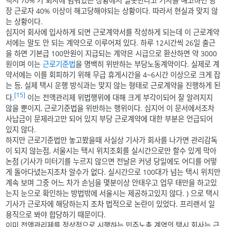
택시 70% 가 회사에 멈춰있는 상황에서 일못한다고 기사를 해고하면 당
장 근로자 40% 이상이 해고당해야되는 상황이다. 따라서 현실과 맞지 않
는 상황이다.
심지어 회사에 입사하게 되면 근로계약서를 작성하게 되는데 이 근로계약
서에는 말도 안 되는 계약으로 이루어져 있다. 하루 12시간씩 26일 출근
을 하면 기본급 100만원이 지급되는 계약은 시급으로 환산하면 약 3000
원이며 이는
근로기준법
을 명백히 위반하는 부당노동계약이다. 실제로 계
약서에는 이를 회피하기 위해 무급 휴게시간을 4~6시간 이상으로 크게 잡
는 등, 실제 택시 운행 방식과는 맞지 않는 형태로 근로계약을 진행하게 된
[15]
다.
이는 전액관리제 위법행위에 대해 크게 부각이되어 잘 알려지지
않을 뿐이지, 근로기준법을 위반하는 행위이다. 심지어 이 문서에서조차
사납금이 문제라고만 되어 있지 부당 근로계약에 대한 부분은 언급되어
있지 않다.
하지만 근로기준법만 놓고봤을때 사실상 기사가 회사를 나가면 관리감독
이 되지 않는점, 서울시는 택시 위치조회를 실시간으로만 할수 있게 막아
논점 (기사가 미터기를 누르지 않으면 전날은 커녕 당일에도 어디를 어떻
게 돌아다녔는지조차 알수가 없다. 실시간으로 100대가 넘는 택시 위치만
계속 보며 그중 어느 차가 손님을 몇분이상 안태우고 업무 태만을 하고있
는지 눈으로 확인하는 방법밖에 서울시는 제공하고있지 않다. ) 으로 택시
기사가 근로자에 해당하는지 조차 법적으로 논란이 있었다. 프리랜서 일
용직으로 봐야 합당하기 때문이다.
이미 전액관리제를 정상적으로 시행하는 민주노총 계열의 택시 회사는 근