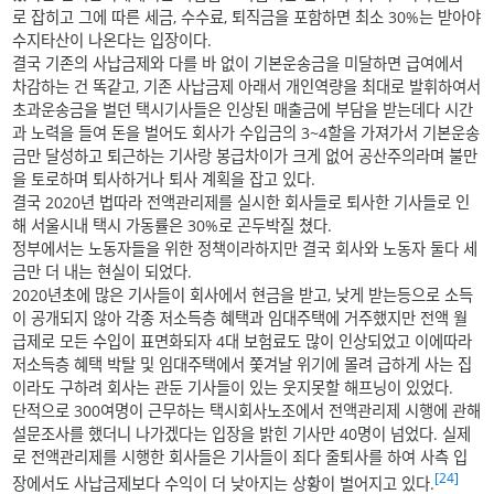
로 잡히고 그에 따른 세금, 수수료, 퇴직금을 포함하면 최소 30%는 받아야
수지타산이 나온다는 입장이다.
결국 기존의 사납금제와 다를 바 없이 기본운송금을 미달하면 급여에서
차감하는 건 똑같고, 기존 사납금제 아래서 개인역량을 최대로 발휘하여서
초과운송금을 벌던 택시기사들은 인상된 매출금에 부담을 받는데다 시간
과 노력을 들여 돈을 벌어도 회사가 수입금의 3~4할을 가져가서 기본운송
금만 달성하고 퇴근하는 기사랑 봉급차이가 크게 없어 공산주의라며 불만
을 토로하며 퇴사하거나 퇴사 계획을 잡고 있다.
결국 2020년 법따라 전액관리제를 실시한 회사들로 퇴사한 기사들로 인
해 서울시내 택시 가동률은 30%로 곤두박질 쳤다.
정부에서는 노동자들을 위한 정책이라하지만 결국 회사와 노동자 둘다 세
금만 더 내는 현실이 되었다.
2020년초에 많은 기사들이 회사에서 현금을 받고, 낮게 받는등으로 소득
이 공개되지 않아 각종 저소득층 혜택과 임대주택에 거주했지만 전액 월
급제로 모든 수입이 표면화되자 4대 보험료도 많이 인상되었고 이에따라
저소득층 혜택 박탈 및 임대주택에서 쫓겨날 위기에 몰려 급하게 사는 집
이라도 구하려 회사는 관둔 기사들이 있는 웃지못할 해프닝이 있었다.
단적으로 300여명이 근무하는 택시회사노조에서 전액관리제 시행에 관해
설문조사를 했더니 나가겠다는 입장을 밝힌 기사만 40명이 넘었다. 실제
로 전액관리제를 시행한 회사들은 기사들이 죄다 줄퇴사를 하여 사측 입
[24]
장에서도 사납금제보다 수익이 더 낮아지는 상황이 벌어지고 있다.