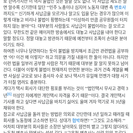
로 걷어가지만 이 역시 불법인 것은 말할 것도 없다. 이 사납금 제도는 알
면 알수록 신기한데 일단 '''민주 노총이나 심지어 노동자 대변 측
변호사
까지도''' 신기하게 사납금을 모르거나 알고도 입을 닫는 경우가 많으며 이
렇게 대놓고 비리나 불법이 횡행하는데 '''이상하리 만큼 공무원들이 터치
하지 않는 분야'''다. 대부분의 사람들도 사납금이 불법이라는 걸 모르고
있다. 무한도전 같은 메이저한 방송에서도 대놓고 사납금을 내야 한다고
말할 정도다. 정말 대놓고 방관하기 때문에 예전부터 조폭이 손대온 분야
이기도 하다.
하여튼 너무나 당연하다는 듯이 불법을 방치해서 조금만 관련법을 공부하
면 '어? 이건 왜 이렇지?' 하고 의문을 가질 내용이 한 둘이 아니다. 하지만
이런 법을 일부러 공부할 사람은 적기 때문에 대부분 잘 알지 못하고 넘어
간다. 더불어 이렇게 불법이 현재까지 만연한 분야는 과거 건축 계열을 빼
면 사실상 규모로 보나 종사자 수로 보나 택시가 유일해 언젠가 대형 사기
가 터질 염려도 충분하다.
게다가 택시 회사가 대단한 횡포를 부리는 것이 '''법인택시 무사고 경력 3
[6]
년
이상인 자에게만 개인택시 자격을 주기 때문'''이다. 결국 개인택시
기사를 하고 싶다면 사납금을 바치기 싫어도 울며 겨자 먹기로 저 3년을
채워야 한다.
참고로 사납금을 돌려 받는 방법은 의외로 간단한데 3년 일하고 때려칠 때
회사를 노동청에 고소하면 된다. 상대가
협박
하면? '''그것도 고소해라.'''
어차피 대부분의 회사들은 소장만 날아와도 얌전히 뱉고 그렇지 않더라도
노동청 변호사 앞에서는 설설 긴다. '''고용청 변호사는 이런 일의 프로다.