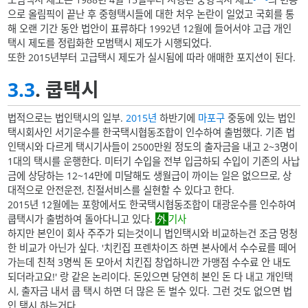
으로 올림픽이 끝난 후 중형택시들에 대한 처우 논란이 일었고 국회를 통
해 오랜 기간 동안 법안이 표류하다 1992년 12월에 들어서야 고급 개인
택시 제도를 정립화한 모범택시 제도가 시행되었다.
또한 2015년부터 고급택시 제도가 실시됨에 따라 애매한 포지션이 된다.
3.3
. 쿱택시
법적으로는 법인택시의 일부.
2015년
하반기에
마포구
중동에 있는 법인
택시회사인 서기운수를 한국택시협동조합이 인수하여 출범했다. 기존 법
인택시와 다르게 택시기사들이 2500만원 정도의 출자금을 내고 2~3명이
1대의 택시를 운행한다. 미터기 수입을 전부 입금하되 수입이 기존의 사납
금에 상당하는 12~14만에 미달해도 생월급이 까이는 일은 없으므로, 상
대적으로 안전운전, 친절서비스를 실현할 수 있다고 한다.
2015년 12월에는 포항에서도 한국택시협동조합이 대광운수를 인수하여
쿱택시가 출범하여 돌아다니고 있다.
기사
하지만 본인이 회사 주주가 되는것이니 법인택시와 비교하는건 조금 멍청
한 비교가 아닌가 싶다. '치킨집 프렌차이즈 하면 본사에서 수수료를 떼어
가는데 친척 3명씩 돈 모아서 치킨집 창업하니깐 가맹점 수수료 안 내도
되더라고요!' 랑 같은 논리이다. 돈있으면 당연히 본인 돈 다 내고 개인택
시, 출자금 내서 쿱 택시 하면 더 많은 돈 벌수 있다. 그런 것도 없으면 법
인 택시 하는거다.