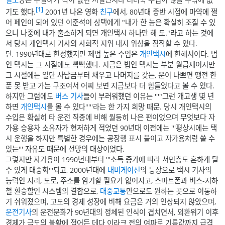
[1]
기도 했다.
2001년 나온 영화
친구
에서, 80년대 중반 시점에 마약에 쩔
어 폐인이 되어 있던 이준석이 상택에게 "내가 한 놈은 확실히 조질 수 있
으니 나중에 내가 출소하게 되면 개인택시 하나만 해 도."라고 하는 것에
서 당시 개인택시 기사의 사회적 지위 내지 위상을 짐작할 수 있다.
단, 1990년대로 한정했지만 제법 높은 수입은
개인택시
에 한해서이다. 법
인 택시는 그 시절에도 빡빡했다. 지금은 법인 택시는 부분 월급제이지만
그 시절에는 일단 사납금부터 채우고 나머지를 갖는, 운이 나쁘면 땡전 한
푼 못 받고 가는 구조여서 어찌 보면 지금보다 더 힘들었다고 볼 수 있다.
하지만 그럼에도
버스 기사
들이 부러워했던 이유는 '''"그런 개고생 몇 년
하면
개인택시
를 몰 수 있다"'''라는 한 가지 희망 때문. 당시 개인택시의
수입은 확실히 타 운전 직종에 비해 월등히 나은 편이었으며 무엇보다 자
가용 승용차 소유자가 현저하게 적었던 90년대 이전에는 '''평상시에는 택
시 운행을 하지만 특별한 경우에는 공장행 표시 붙이고 자가용처럼 쓸 수
있는''' 자유도 때문에 선망의 대상이었다.
그렇지만 자가용이 1990년대부터 '''소득 증가에 따라 서민층도 흔하게 탈
수 있게 대중화'''되고, 2000년대에
내비게이션
의 등장으로 택시 기사의
능력인 지리, 도로, 주소를 암기할 필요가 없어지고, 스마트폰과 버스-지하
철 환승할인 시스템의 결합으로,
대중교통
만으로도 원하는 곳으로 이동하
기 쉬워졌으며, 고도의 경제 성장에 비해 요금은 거의 인상되지 않았으며,
운전기사
의 운전문화가 90년대의 정체된 인식이 겹치면서, 외환위기 이후
경제가 극도의 불황에 접어든 데다 이라크 전의 여파로 기름값까지 급격