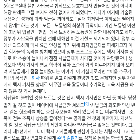
3항은 '''절대 불법 사납금을 법적으로 옹호하고자 만들어진 것이 아니며
해당 판례로 그럴 여지도 전혀 없어지게 되었다'''. 게다가 여기에 기술된
내용처럼 성과에 따라 임금을 까더라도 '''절대 최저임금 이하로는 떨어지
지 않게''' 하는 것이 '''모든''' 노동법의 최상위 규약이다. 이건 노동법 이전
에 최상위 법률인 '''헌법'''에서 보장하는 노동권에 관한 내용이기도 하다.
정부가 사납금을 방치한 것에 대해선 이런 가설도 제기되어 있다. 정부 측
에선 과도하게 택시 요금 인상을 막기 위해 최저임금제를 피해가고자 이
런 회사들의 폭리를 방치해 왔으며 정부 스스로도 후에는 택시 회사를 상
대로 한 소송이 늘어나서 점점 사납금제가 사라질 것이라 관망했으나 생
각보다 택시 기사의 평균 학력이 낮아 소송이 거의 이루어지지 않아 오히
려 사납금제가 점점 늘어왔다는 이야기. 이 가설대로라면 '''이윤 추구가
제1의 목적인'''
회사
따위를 믿고 이렇게 관망한 것도 문제지만 정부 차원
에서 택시 기사를 상대로 아무런 교육 활동이나 추가적인 교육 제공을 하
지 않은 것 역시 문제다.
사납금이 불법인 것을 모르는 것은 단지 택시 기사만은 아닌 듯 하다. 당장
[9]
멀리 갈 것도 없이 네이버에 사납금만 쳐봐도
'사납금의 과도한 인상 반
대' 같은 헛소리를 하는 총선 후보들이 널려 있는데 이는 비유하자면 '''조
폭이 걷는 조폭세 상승을 줄이겠다'''는 공약을 건 것과 마찬가지. 개선해
야 할 것은 사납금 인상의 제한이 아니라 '''사납금을 없애는 것'''이다. 그
러나 제1선에서 그나마 택시 기사들에게 관심이 있다는 사람조차 그저 단
발적으로 표나 얻고자 이렇게
수박 겉핥기
로 정책을 논하는 한국의 도로