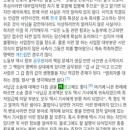
추심이라면 대부업자처럼 자기 몫 포함해 집행해 주므로''' 믿고 맡기면 되
지만 애석하게도 현재 이런 사실은 거의 알려져 있지 않다. 이익과 직결되
는 민감한 사안이건만, 비록
한국
문화 특성상 소속 회사를 고소하는 것이
쉬운 것이 아님을 감안하더라도 이상하리만치 알려지지 않은 사실이다.
하지만 이걸 꼭 기억해두자. '''모든 노동 관련 횡포는 노동부에 신고하면
일단 접수만 되면 일의 처리는 당신에게 확실히 유리하다.''' 심지어 이에
불평하는 사업장이 있을 정도로. 물론 이런 말 하는 사업장 대부분은 시민
의식이 발달하지 않은 사측이 그동안 피를 빨아왔으니 계속 착취하겠단
명백한
개드립
인 경우가 많다.
노동부 역시 정부
공무원
이라 책임 문제가 생길 만한 사건엔 소극적이지
만 그 책임이 명백히 상대에게 있다면 공무원은 '''갑 of 갑'''이고 신고한
사람은 그 갑 중의 갑의 생명줄을 지닌 막강한 존재가 된다. '''범죄자를 대
[7]
하는 경찰, 형사'''를 생각해보면 쉽다.
[8]
사납금 소송에 대해선 다음 글을
참고
해도 좋다.
여기에 나온 판례에
따르면 소송 결과 '''사납금 초과액은 모두 택시 기사에게 귀속되었으며 최
저임금제 미달 부분도 모두 택시 기사에게 반환 처리 되었다'''. 즉 꿩도 먹
고 알까지 먹은 셈이다. 불법이니 당연한 거지만. 이런 판례까지 있으니 현
직 변호사라면 전문 분야로 개척해 보아도 좋을 만한데 정작 일터에 있는
택시 기사들은 이런 정보를 잘 모른다. 혹시 주변에 택시 기사 하는 지인이
있다면 꼭 이런 정보를 알려주자. 블로그에도 잘 설명이 되어있지만 종종
횡포를 부리는 불법 사장이 자주 꺼내는 주장의 근거인 임금협정 제17조