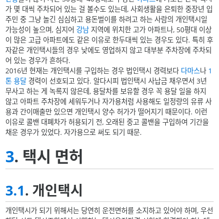
가 몇 대씩 주차되어 있는 걸 볼수도 있는데, 사회생활을 은퇴한 중장년 입
주민 중 그냥 놀긴 심심하고 용돈벌이를 하려고 하는 사람의 개인택시일
가능성이 높으며, 심지어
강남
지역에 위치한 고가 아파트나, 50평대 이상
이 많은 고급 아파트에도 같은 이유로 한두대씩 있는 경우도 있다. 특히 후
자같은 개인택시들의 경우 낮에도 영업하지 않고 대부분 주차장에 주차되
어 있는 경우가 흔하다.
2016년 현재는 개인택시를 구입하는 경우 법인택시 경력보다
다마스
나
1
톤
용달
경력이 선호되고 있다. 알다시피 법인택시 사납금 채우면서 3년
무사고 하는 게 녹록지 않은데, 용달차를 보유할 경우 꼭 용달 일을 하지
않고 아파트 주차장에 세워두거나 자가용처럼 사용해도 일정량의 유류 사
용과 간이매출만 있으면 개인택시 양수 허가가 떨어지기 때문이다. 이런
이유로 콜밴 대폐차가 허용되기 전, 오래된 중고 콜밴을 구입하여 기간을
채운 경우가 있었다. 자가용으로 써도 되기 때문.
3
. 택시 면허
3.1
. 개인택시
개인택시가 되기 위해서는 당연히 운전면허를 소지하고 있어야 하며, 우선