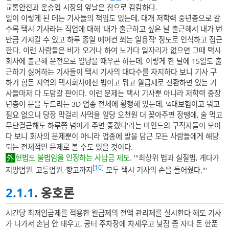
교통안전과 운송업 시장의 앞날은 참으로 캄캄하다.
일이 이렇게 된 데는 기사들의 책임도 있는데, 대개 저학력 중년층으로 갈
수록 택시 기사라는 직업에 대해 '내가 출근하고 싶은 날 출근해서 내가 번
만큼 가져갈 수 있고 하루 종일 에어컨 쐬는 일용직' 정도로 인식하고 접근
한다. 이런 사람들은 비가 오거나 하여 노가다 일자리가 없으면 그때 택시
회사에 출근해 운전으로 일당을 때우곤 하는데, 이렇게 한 달에 15일도 출
근하기 싫어하는 기사들이 택시 기사의 대다수를 차지하다 보니 기사 구
하기 힘든 지역의 택시회사에선 법이고 뭐고 월급제로 전환하면 있는 기
사들마저 다 도망갈 판이다. 이런 문제는 택시 기사뿐 아니라 저학력 중장
년층이 문을 두드리는 3D 업종 전체에 횡행해 있는데, '4대보험이고 뭐고
필요 없으니 당장 막걸리 사먹을 일당 오천원 더 꽂아주면 장땡에, 술 먹고
무단결근해도 하루쯤 넘어가 주면 좋겠다'라는 마인드의 구직자들이 모이
다 보니 회사의 문제뿐이 아니라 업종에 발을 담근 모든 사람들에게 해당
되는 전체적인 문제로 볼 수도 있을 것이다.
헌법도 불법임을 인정하는 사납금 제도
. '''최상위 법과 실질법, 게다가
[10]
지방법원, 고등법원, 항고까지
모두 택시 기사의 손을 들어줬다.'''
2.1.1
. 옹호론
시간당 최저임금제를 적용한 월급제의 전액 관리제를 실시한다 해도 기사
가 나가서 손님 안 태우고, 공터 주차장에 차세우고 낮잠 좀 자다 돈 한푼