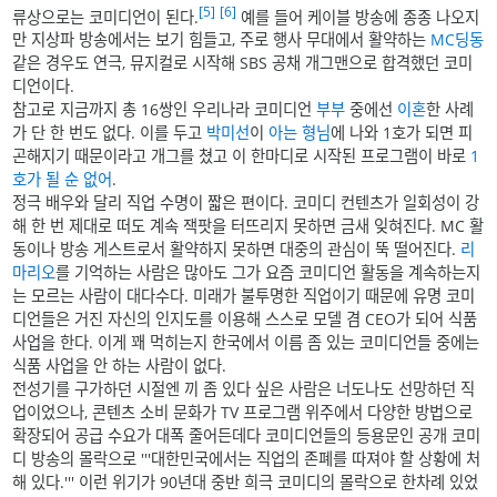
[5]
[6]
류상으로는 코미디언이 된다.
예를 들어 케이블 방송에 종종 나오지
만 지상파 방송에서는 보기 힘들고, 주로 행사 무대에서 활약하는
MC딩동
같은 경우도 연극, 뮤지컬로 시작해 SBS 공채 개그맨으로 합격했던 코미
디언이다.
참고로 지금까지 총 16쌍인 우리나라 코미디언
부부
중에선
이혼
한 사례
가 단 한 번도 없다. 이를 두고
박미선
이
아는 형님
에 나와 1호가 되면 피
곤해지기 때문이라고 개그를 쳤고 이 한마디로 시작된 프로그램이 바로
1
호가 될 순 없어
.
정극 배우와 달리 직업 수명이 짧은 편이다. 코미디 컨텐츠가 일회성이 강
해 한 번 제대로 떠도 계속 잭팟을 터뜨리지 못하면 금새 잊혀진다. MC 활
동이나 방송 게스트로서 활약하지 못하면 대중의 관심이 뚝 떨어진다.
리
마리오
를 기억하는 사람은 많아도 그가 요즘 코미디언 활동을 계속하는지
는 모르는 사람이 대다수다. 미래가 불투명한 직업이기 때문에 유명 코미
디언들은 거진 자신의 인지도를 이용해 스스로 모델 겸 CEO가 되어 식품
사업을 한다. 이게 꽤 먹히는지 한국에서 이름 좀 있는 코미디언들 중에는
식품 사업을 안 하는 사람이 없다.
전성기를 구가하던 시절엔 끼 좀 있다 싶은 사람은 너도나도 선망하던 직
업이었으나, 콘텐츠 소비 문화가 TV 프로그램 위주에서 다양한 방법으로
확장되어 공급 수요가 대폭 줄어든데다 코미디언들의 등용문인 공개 코미
디 방송의 몰락으로 '''대한민국에서는 직업의 존폐를 따져야 할 상황에 처
해 있다.''' 이런 위기가 90년대 중반 희극 코미디의 몰락으로 한차례 있었