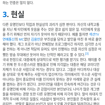
하는 언중은 많지 않다.
3
. 현실
다른 유명인보다 직업과 현실상의 괴리가 심한 편이다. 자신의 내적고통
을 지닌 채 타인에게 웃음을 주는 것은 결코 쉽지 않은 일. 타인에게 웃음
을 주기 위해선 먼저 자기가 웃어야 하기 때문이다. 예를 들자면
섹션TV
연예통신
의
MC
였던
김용만
은 부친상을 당하고 발인을 마친 후 바로 출연
해야 했다. 개그 프로가 아닌 연예정보 프로그램이긴 하지만, 심각한 소식
을 전하는 게 아니면 적당히 유머도 섞어 진행하는 만큼 자신의 심정은 어
[3]
쨌든 방송 무대에선 웃어야 하는 단적인 예라고도 할 수 있다.
국내 한정으로, 대중에게 상대적으로 박한 평가를 받기도 한다. 재미를 주
기 위해 한 우스꽝스러운 행동들로 인해 지각없는 대중은 해당 코미디언
자체가 우스운 사람으로 여기는 경우도 있다고. 그들은 어디까지나 대상
을 상대로 '웃게 해주는 사람'이지 업신여기는 의미에서의 '우스운 사람'이
아니라는 점이 중요한데 이를 인지하지 못하는 경우 아래와 같은 큰 실례
를 범하는 경우가 생긴다. 코미디언을 대중이 친숙하게 여긴다는 것은 다
른 유명인에 비해 가지는 큰 강점이지만 본인보다도 나이가 많은 개그맨
들을 하대하는 경향 또한 다른 유명인에 비해 지극히 잦다. 말이 하대지 인
격적 무시에 가까운 일들도 서슴없이 벌어진다. 본인들은 친숙함의 표시
라지만... 반말로 불러서 PD인가 싶어 도로를 가로질러 달려갔더니 팬이