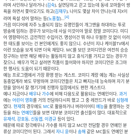
라며 사인하나 달라거나 (
김숙
), 실연당하고 걷고 있는데 동네 꼬마들이 쌍
욕을 하면서 쫓아오기도 하고(
김재우
), 나이도 몇살 차이 안나는데 지X이
[4]
라며 욕설 섞어 말하는 등(
노홍철
)...
가끔 미디어에 자주 노출되지 않는 유명인들이 개그맨을 하대하는 투로
방송에 임하는 경우가 보이는데 사실 이것이야 말로 정말 코미디다. 미디
어 영향력이건, 금전적인 수입이건, 명성이건 뭐 하나 우월한 것 없이 이러
한 태도를 보이는 건 본인에게도 좋지 않으니. 수년이 지나 케이블TV에서
이런 모습을 보게 되면 더욱 재밌다. MC를 보던 코미디언은 여전히 승승
장구하는 반면 해당 배우는 활동하지 않고 휴식기를 가지고 있는 경우가
잦으니. 배우가 먹고 살려면 작품이 들어와야 하지만 코미디언은 조그마
한 행사도 도움이 되기 때문이다.
예능 프로그램에서 가장 환영 받는 게스트. 코미디 계랑 예능 계는 사실상
동종업계라 봐도 무방하며 코미디언들은 치고 빠지는데 능숙하며 자기 분
량을 알아서 잘 챙기기에 진행자 입장에서도 편한 게스트다.
예나 지금이나
배우
나
가수
에 비해 다용도로 활용되는 연예인이다.
과거
에는
어린이 영화
를 거의 전담하다시피 했고 그 중 레전드가 바로
심형래
였다.
현재
의 경우에도
MC
로 활용하거나 버라이어티
예능
을 촬영하는 것
등을 하는
연예인
들을 보면 대부분 코미디언 출신들이 많다. 대표적으로
유재석
,
강호동
,
신동엽
,
이경규
등이 있다.
때문에 따로 정극배우나 가수를 하지 않고 MC만 전담할 경우 연예인 분
류상 코미디언이 된다. 그래서
자니 윤
이나
송해
같은 MC들도 연예인 분