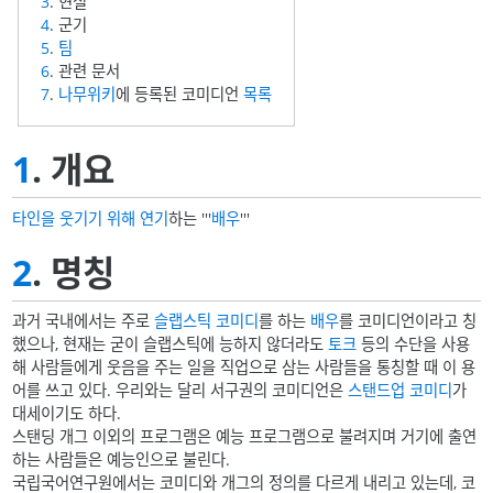
3
. 현실
4
. 군기
5
.
팀
6
. 관련 문서
7
.
나무위키
에 등록된 코미디언
목록
1
. 개요
타인을 웃기기 위해 연기
하는 '''
배우
'''
2
. 명칭
과거 국내에서는 주로
슬랩스틱 코미디
를 하는
배우
를 코미디언이라고 칭
했으나, 현재는 굳이 슬랩스틱에 능하지 않더라도
토크
등의 수단을 사용
해 사람들에게 웃음을 주는 일을 직업으로 삼는 사람들을 통칭할 때 이 용
어를 쓰고 있다. 우리와는 달리 서구권의 코미디언은
스탠드업 코미디
가
대세이기도 하다.
스탠딩 개그 이외의 프로그램은 예능 프로그램으로 불려지며 거기에 출연
하는 사람들은 예능인으로 불린다.
국립국어연구원에서는 코미디와 개그의 정의를 다르게 내리고 있는데, 코