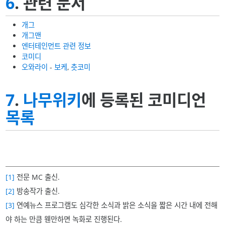
6
. 관련 문서
개그
개그맨
엔터테인먼트 관련 정보
코미디
오와라이
-
보케
,
츳코미
7
.
나무위키
에 등록된 코미디언
목록
[1]
전문 MC 출신.
[2]
방송작가 출신.
[3]
연예뉴스 프로그램도 심각한 소식과 밝은 소식을 짧은 시간 내에 전해
야 하는 만큼 웬만하면 녹화로 진행된다.