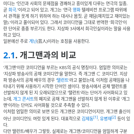
미디는 '인간과 사회의 문제점을 경쾌하고 흥미있게 다루는 연극의 일종,
곧
희극
.'이라고 되어 있고, 개그는 '연극
영화
텔레비전 프로그램 따위에
서 관객을 웃게 하기 위하여 하는 대사나 몸짓, 곧 재담(재치있고 재미있는
말).'이라고 풀이되어 있다. 그래서 코미디언을 그대로 번역한 '희극인'이
란 단어로 종종 부르기도 한다. 지상파 3사에서 희극인실이라는 말을 사용
하고 있다.
일본에선 주로
게닌
(芸人)이라는 호칭을 사용한다.
2.1
. 개그맨과의 비교
'개그맨'이란 코미디언을 부르는 KBS의 공식 명칭이다. 엄밀한 의미로는
'지상파 방송사의 공채 코미디언'을 말한다. 즉 개그맨 ⊂ 코미디언. 지상
파 방송사의 공채 배우의 경우 '
탤런트
'라고 불렀는데, 이처럼 공채임을 나
타내기 위해 사용하기 시작한 단어인 셈이다. 방송사에서 공채 탤런트를
선발하지 않게 된 지 오래되었으므로 '탤런트'라는 단어가 사어화되고 있
는데,
개그 콘서트
의 폐지로 공채 개그맨을 선발하지 않게 된 이후로 '개그
맨'이라는 단어도 사어화될 것으로 추측할 수 있다.
이처럼 엄밀한 의미로 보면 모든 개그맨은 코미디언이지만, 개그맨 출신이
[1]
[2]
아닌 코미디언도 여럿 있게 된다. 대표적으로
김제동
,
유병재
등이 있
다.
다만 탤런트/배우가 그렇듯, 실제로는 개그맨/코미디언을 엄밀하게 구분