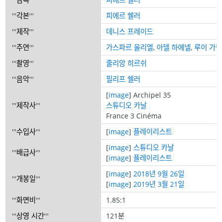
'''
각본
'''
피에르 쉘러
'''
제작
'''
데니스 프레이드
'''
주연
'''
가스파르 울리엘
,
아델 하에넬
,
루이 가
'''
촬영
'''
줄리앙 히르쉬
'''
음악
'''
필리프 쉘러
[
image
]
Archipel 35
'''
제작사
'''
스튜디오 카날
France 3 Cinéma
'''
수입사
'''
[
image
]
플레이리스트
[
image
]
스튜디오 카날
'''
배급사
'''
[
image
]
플레이리스트
[
image
]
2018년
9월 26일
'''
개봉일
'''
[
image
]
2019년
3월 21일
'''
화면비
'''
1.85:1
'''
상영 시간
'''
121분