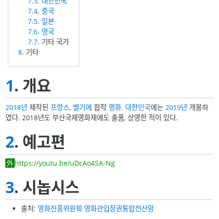
7.3
.
대한민국
7.4
.
중국
7.5
.
일본
7.6
.
영국
7.7
. 기타 국가
8
. 기타
1
. 개요
2018년
제작된
프랑스
,
벨기에
합작
영화
.
대한민국
에는
2019년
개봉하
였다. 2018년도 부산국제영화제에도 출품, 상영한 적이 있다.
2
. 예고편
https://youtu.be/uDcAo4SA-Ng
3
. 시놉시스
출처:
영화진흥위원회 영화관입장권통합전산망