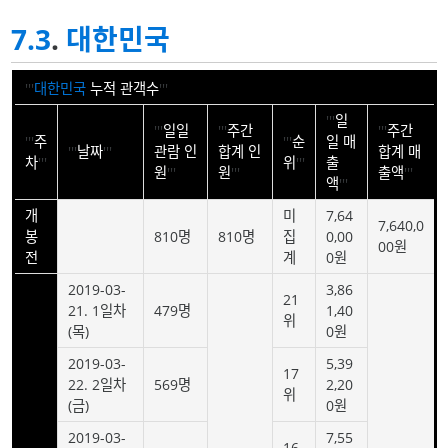
7.3
.
대한민국
'''
대한민국
누적 관객수
'''
'''
일
'''
일일
'''
주간
'''
주간
'''
주
'''
순
일 매
'''
날짜
'''
관람 인
합계 인
합계 매
차
'''
위
'''
출
원
'''
원
'''
출액
'''
액
'''
개
미
7,64
7,640,0
봉
810명
810명
집
0,00
00원
전
계
0원
2019-03-
3,86
21
21. 1일차
479명
1,40
위
(목)
0원
2019-03-
5,39
17
22. 2일차
569명
2,20
위
(금)
0원
2019-03-
7,55
16