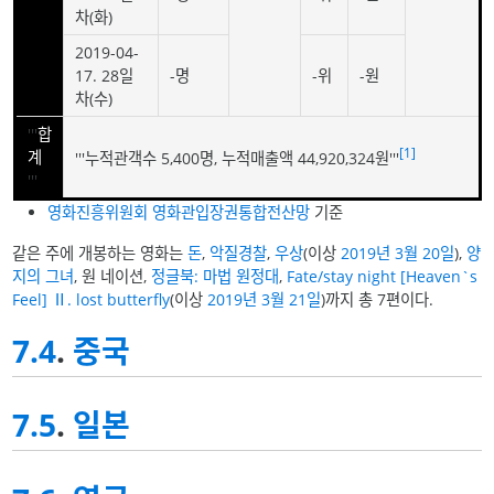
차(화)
2019-04-
17. 28일
-명
-위
-원
차(수)
'''
합
[1]
계
'''누적관객수 5,400명, 누적매출액 44,920,324원'''
'''
영화진흥위원회 영화관입장권통합전산망
기준
같은 주에 개봉하는 영화는
돈
,
악질경찰
,
우상
(이상
2019년
3월 20일
),
양
지의 그녀
, 원 네이션,
정글북: 마법 원정대
,
Fate/stay night [Heaven`s
Feel] Ⅱ. lost butterfly
(이상
2019년
3월 21일
)까지 총 7편이다.
7.4
.
중국
7.5
.
일본