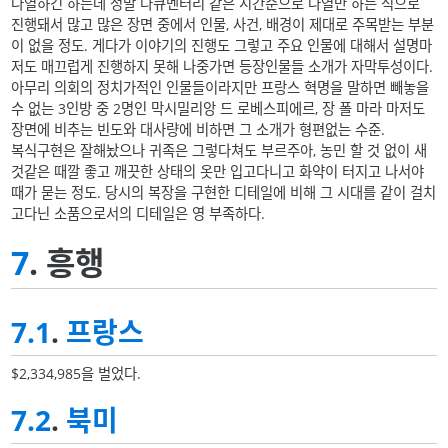
나열하긴 하는데 정말 다큐멘터리 같은 시간순으로 나열만 하는 식으로
진행돼서 많고 많은 장면 중에서 인물, 사건, 배경이 제대로 주목받는 부분
이 없을 정도. 게다가 이야기의 진행도 그렇고 주요 인물에 대해서 설명마
저도 매끄럽게 진행하지 못해 나중가면 등장인물들 소개가 자막투성이다.
아무리 의회의 정치가적인 인물들이라지만 프랑스 혁명을 말하면 빼놓을
수 없는 3인방 중 2명인 막시밀리앙 드 로베스피에르, 장 폴 마라 마저도
장면에 비추는 빈도와 대사량에 비하면 그 소개가 형편없는 수준.
복식구현은 잘해놨으나 귀족은 그렇다쳐도 부르주아, 농민 할 것 없이 새
것같은 때깔 좋고 깨끗한 상태의 옷만 입고다니고 화약이 터지고 나서야
때가 묻는 정도. 당시의 복장을 구현한 디테일에 비해 그 시대를 같이 걸치
고다닌 소품으로서의 디테일은 영 부족하다.
7
. 흥행
7.1
.
프랑스
$2,334,985을 벌었다.
7.2
.
북미