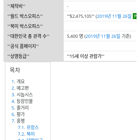
'''
제작비
'''
-
'''
월드 박스오피스
'''
'''$2,475,105''' (
2019년
11월 26일
'''
북미 박스오피스
'''
'''
대한민국 총 관객 수
'''
5,400 명 (
2019년
11월 26일
기준)
'''
공식 홈페이지
'''
'''
상영등급
'''
'''
15세 이상 관람가
'''
1
. 개요
2
. 예고편
3
. 시놉시스
4
. 등장인물
5
. 줄거리
6
. 평가
7
. 흥행
7.1
.
프랑스
7.2
.
북미