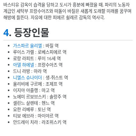
바스티유 감옥이 습격을 당하고 도시가 흥분에 빠졌을 때, 파리의 노동자
계급인 세탁부 프랑수아즈와 떠돌이 바질은 새롭게 도래할 미래를 꿈꾸며
해방에 들뜬다. 자유에 대한 피에르 쇨레르 감독의 역사극.
4
. 등장인물
가스파르 울리엘
: 바질 역
루이스 가렐 : 로베스피에르 역
로랑 라피트 : 루이 16세 역
아델 하에넬
: 프랑수아즈 역
드니 라방 : 마라 역
니엘스 슈나이더
: 생-쥐스트 역
올리비에 구르메 : 조제프 역
이지아 아즐랭 : 마고 역
노에미 르보브스키 : 솔랑주 역
셀린느 살렌테 : 헨느 역
요한 리베루 : 토닌 역
티보 에브라 : 마이야르 역
안드레이 치라 : 라조위스키 역