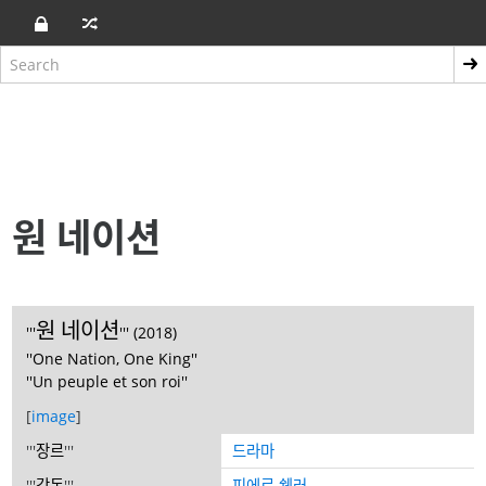
원 네이션
원 네이션
'''
''' (2018)
''One Nation, One King''
''Un peuple et son roi''
[
image
]
'''
장르
'''
드라마
'''
감독
'''
피에르 쉘러