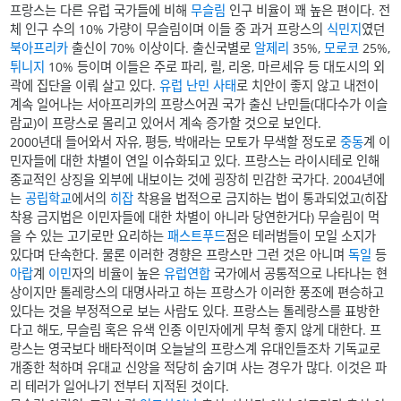
프랑스는 다른 유럽 국가들에 비해
무슬림
인구 비율이 꽤 높은 편이다. 전
체 인구 수의 10% 가량이 무슬림이며 이들 중 과거 프랑스의
식민지
였던
북아프리카
출신이 70% 이상이다. 출신국별로
알제리
35%,
모로코
25%,
튀니지
10% 등이며 이들은 주로 파리, 릴, 리옹, 마르세유 등 대도시의 외
곽에 집단을 이뤄 살고 있다.
유럽 난민 사태
로 치안이 좋지 않고 내전이
계속 일어나는 서아프리카의 프랑스어권 국가 출신 난민들(대다수가 이슬
람교)이 프랑스로 몰리고 있어서 계속 증가할 것으로 보인다.
2000년대 들어와서 자유, 평등, 박애라는 모토가 무색할 정도로
중동
계 이
민자들에 대한 차별이 연일 이슈화되고 있다. 프랑스는 라이시테로 인해
종교적인 상징을 외부에 내보이는 것에 굉장히 민감한 국가다. 2004년에
는
공립학교
에서의
히잡
착용을 법적으로 금지하는 법이 통과되었고(히잡
착용 금지법은 이민자들에 대한 차별이 아니라 당연한거다) 무슬림이 먹
을 수 있는 고기로만 요리하는
패스트푸드
점은 테러범들이 모일 소지가
있다며 단속한다. 물론 이러한 경향은 프랑스만 그런 것은 아니며
독일
등
아랍
계
이민
자의 비율이 높은
유럽연합
국가에서 공통적으로 나타나는 현
상이지만 톨레랑스의 대명사라고 하는 프랑스가 이러한 풍조에 편승하고
있다는 것을 부정적으로 보는 사람도 있다. 프랑스는 톨레랑스를 표방한
다고 해도, 무슬림 혹은 유색 인종 이민자에게 무척 좋지 않게 대한다. 프
랑스는 영국보다 배타적이며 오늘날의 프랑스계 유대인들조차 기독교로
개종한 척하며 유대교 신앙을 적당히 숨기며 사는 경우가 많다. 이것은 파
리 테러가 일어나기 전부터 지적된 것이다.