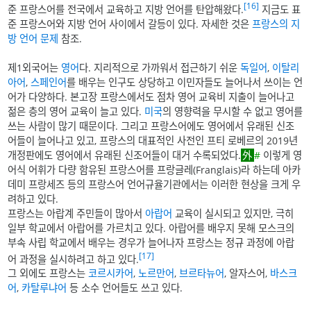
[16]
준 프랑스어를 전국에서 교육하고 지방 언어를 탄압해왔다.
지금도 표
준 프랑스어와 지방 언어 사이에서 갈등이 있다. 자세한 것은
프랑스의 지
방 언어 문제
참조.
제1외국어는
영어
다. 지리적으로 가까워서 접근하기 쉬운
독일어
,
이탈리
아어
,
스페인어
를 배우는 인구도 상당하고 이민자들도 늘어나서 쓰이는 언
어가 다양하다. 본고장 프랑스에서도 점차 영어 교육비 지출이 늘어나고
젊은 층의 영어 교육이 늘고 있다.
미국
의 영향력을 무시할 수 없고 영어를
쓰는 사람이 많기 때문이다. 그리고 프랑스어에도 영어에서 유래된 신조
어들이 늘어나고 있고, 프랑스의 대표적인 사전인 프티 로베르의 2019년
개정판에도 영어에서 유래된 신조어들이 대거 수록되었다.
#
이렇게 영
어식 어휘가 다량 함유된 프랑스어를 프랑글레(Franglais)라 하는데 아카
데미 프랑세즈 등의 프랑스어 언어규율기관에서는 이러한 현상을 크게 우
려하고 있다.
프랑스는 아랍계 주민들이 많아서
아랍어
교육이 실시되고 있지만, 극히
일부 학교에서 아랍어를 가르치고 있다. 아랍어를 배우지 못해 모스크의
부속 사립 학교에서 배우는 경우가 늘어나자 프랑스는 정규 과정에 아랍
[17]
어 과정을 실시하려고 하고 있다.
그 외에도 프랑스는
코르시카어
,
노르만어
,
브르타뉴어
, 알자스어,
바스크
어
,
카탈루냐어
등 소수 언어들도 쓰고 있다.