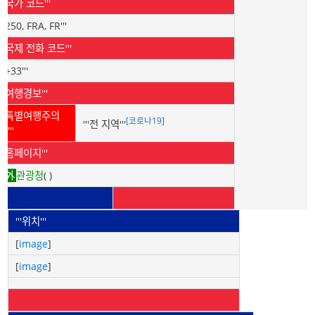
'''국가 코드'''
'''250, FRA, FR'''
'''국제 전화 코드'''
'''+33'''
'''여행경보'''
'''특별여행주의
[코로나19]
'''전 지역'''
보'''
'''홈페이지'''
,
관광청
(
)
'''위치'''
[
image
]
[
image
]