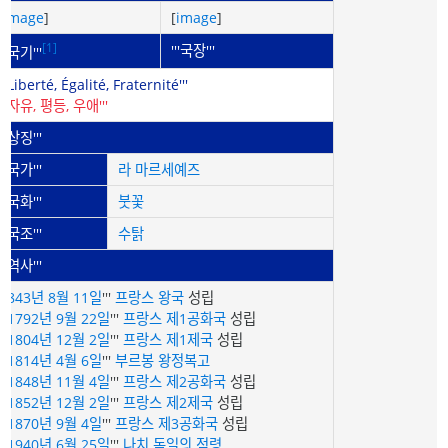
[
image
]
[
image
]
[1]
'''국장'''
'''국기'''
'''Liberté, Égalité, Fraternité'''
'''자유, 평등, 우애'''
'''상징'''
'''국가'''
라 마르세예즈
'''국화'''
붓꽃
'''국조'''
수탉
'''역사'''
'''
843년
8월 11일
'''
프랑스 왕국
성립
'''
1792년
9월 22일
'''
프랑스 제1공화국
성립
'''
1804년
12월 2일
'''
프랑스 제1제국
성립
'''
1814년
4월 6일
'''
부르봉 왕정복고
'''
1848년
11월 4일
'''
프랑스 제2공화국
성립
'''
1852년
12월 2일
'''
프랑스 제2제국
성립
'''
1870년
9월 4일
'''
프랑스 제3공화국
성립
'''
1940년
6월 25일
'''
나치 독일
의 점
령