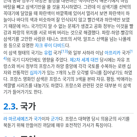
는데 공화 정부가 하양은 왕정을 대변하는 색이라면서 해군기에서 하양
바탕을 빼고 삼색기만을 쓸 것을 지시하였다. 그런데 이 삼색기를 선박의
꼭대기에 달았을 때 파란색이 바깥쪽에 있어서 멀리서 보면 파란색이 하
늘이나 바다의 색과 비슷하여 잘 인식되지 않고 빨간색과 하얀색만 보였
기 때문에 어느 국가인지 알 수 없는 문제가 생겼고 공화 정부는 이것을 빨
강과 파랑의 위치를 서로 바꿔 버리는 것으로 해결했다. 파랑-하양-빨강의
삼색기를 고안한 사람은 테니스 코트의 서약, 알프스 산맥을 넘는 나폴레
옹 등으로 유명한
자크 루이 다비드
다.
[13]
[1
이 삼색 형태의 국기는
유럽
국가
와 일부 사하라 이남
아프리카
국가
4]
의 국기 디자인에도 영향을 주었다.
제2차 세계 대전
당시에는 자유 프
랑스와 비시 정부의 프랑스가 하양 중앙에 각각 국토를 수복하는 로렌 십
자와 전통적인
십자가
가 있는 7개의 노란 오각별 무늬를 집어넣기도 하였
다. 프랑스 영화인 삼색은 프랑스 국기의 3색을 본따 자유, 평등, 박애라는
색깔별 시리즈를 내놓기도 하였다. 프랑스와 관련된 것은 대부분 이 삼색
기가 들어가기도 한다.
2.3
. 국가
라 마르세예즈
가
국가
이자
군가
다. 프랑스 대혁명 당시 의용군의 사기를
북돋기 위해 만들어진 까닭에 매우 호전적인 가사가 특징이다.