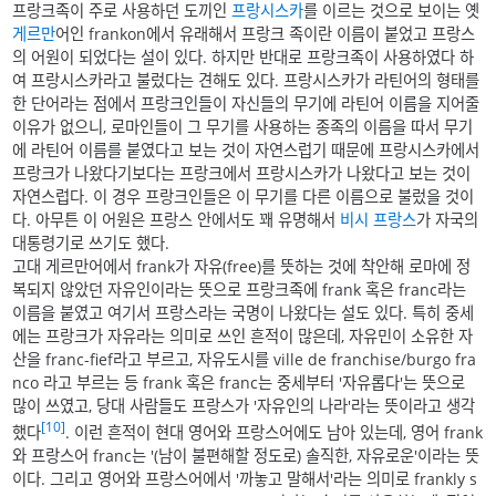
프랑크족이 주로 사용하던 도끼인
프랑시스카
를 이르는 것으로 보이는 옛
게르만
어인 frankon에서 유래해서 프랑크 족이란 이름이 붙었고 프랑스
의 어원이 되었다는 설이 있다. 하지만 반대로 프랑크족이 사용하였다 하
여 프랑시스카라고 불렀다는 견해도 있다. 프랑시스카가 라틴어의 형태를
한 단어라는 점에서 프랑크인들이 자신들의 무기에 라틴어 이름을 지어줄
이유가 없으니, 로마인들이 그 무기를 사용하는 종족의 이름을 따서 무기
에 라틴어 이름를 붙였다고 보는 것이 자연스럽기 때문에 프랑시스카에서
프랑크가 나왔다기보다는 프랑크에서 프랑시스카가 나왔다고 보는 것이
자연스럽다. 이 경우 프랑크인들은 이 무기를 다른 이름으로 불렀을 것이
다. 아무튼 이 어원은 프랑스 안에서도 꽤 유명해서
비시 프랑스
가 자국의
대통령기로 쓰기도 했다.
고대 게르만어에서 frank가 자유(free)를 뜻하는 것에 착안해 로마에 정
복되지 않았던 자유인이라는 뜻으로 프랑크족에 frank 혹은 franc라는
이름을 붙였고 여기서 프랑스라는 국명이 나왔다는 설도 있다. 특히 중세
에는 프랑크가 자유라는 의미로 쓰인 흔적이 많은데, 자유민이 소유한 자
산을 franc-fief라고 부르고, 자유도시를 ville de franchise/burgo fra
nco 라고 부르는 등 frank 혹은 franc는 중세부터 '자유롭다'는 뜻으로
많이 쓰였고, 당대 사람들도 프랑스가 '자유인의 나라'라는 뜻이라고 생각
[10]
했다
. 이런 흔적이 현대 영어와 프랑스어에도 남아 있는데, 영어 frank
와 프랑스어 franc는 '(남이 불편해할 정도로) 솔직한, 자유로운'이라는 뜻
이다. 그리고 영어와 프랑스어에서 '까놓고 말해서'라는 의미로 frankly s