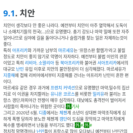
9.1
. 치안
치안이 생각보다 안 좋은 나라다. 예전부터 치안이 아주 열악해서 도둑이
나 소매치기들의 천국(...)으로 유명했다. 총기 강도나 마약 밀매 또한 자주
일어나므로 심야에 길을 돌아다니거나 슬럼가를 찾는 일은 자제하는것이
좋다.
특히
아프리카
와 가까운 남부의
마르세유
는 '프랑스판 할렘가'라고 불릴
정도로 치안이 좋지 않기로 악명이 자자하다. 예전부터 불법 이민의 관문
이었고 특히
리비아
,
소말리아
등
북아프리카
와 불어권
서아프리카
에서의
대규모
난민
유입 이후로 치안의 불안정성이 더 심각해졌다. 마르세유가
지중해
에 접해 리비아에서부터 지중해를 건너는 아프리카 난민이 흔한 편
이다.
마르세유 같은 경우 과거에
프렌치 커넥션
으로 유명했던 마약,밀수의 집산
지로 이 이권을 차지할려는
유니온 코르스
를 비롯한
밀리유
라 불리는 프
랑스 갱단,마피아간 전쟁이 매우 심각하다. 대낮에도 총격전이 벌어저서
사람들이 죽어나가는 위험한 곳이다.
기사
그리고 2020년 6월,
디종
에서는
체첸
계 소년이 상대편 마약조직에게 심
하게 폭행 당하자 분노한 체첸계
갱단
이 도심을 장악하고 마약조직에게
복수를 맹세하면서 난동을 부리기도 했다.
#
,
#
정치적 망명객이나
난민
들이 프랑스로 많이 오다보니 예전부터 난민간의