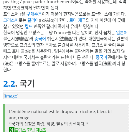
peaking / pour parler franchement이라는 숙어를 사용하는데, 직역
하면 '프랑크하게 말하면'이 된다.
프랑스어 r은
구개수음
이기 때문에 현지발음으로는 프'''헝'''스에 가깝다.
그리스어
로는
갈리아
(Γαλλία)라 한다.
로마 제국
의 지배 이전에 이 곳에
살고 있었던
켈트
민족인 갈리아족에서 유래한 명칭이다.
한국어 명칭인 프랑스는 그냥 France를 따온 말이며, 한자 음차는
일본어
불란서(佛蘭西)와
중국어
법란서(法蘭西)가 있다. 대한민국에서는 일본의
영향으로 프랑스의 한자 음차로 불란서를 사용하며, 프랑스를 줄여 부를
때도 프나 불(佛)을 사용한다. 일본에서는 불란서라는 말을 거의 쓰지 않
지만 대한민국에서는 불란서라는 표현이 나름 쓰인다.
중국어
권에서는 법
(法)은 프랑스를 줄여부르는 말로 사용하며, 프랑스를 법국(法国)이라 칭
한다.
2.2
. 국기
[
image
]
L’emblème national est le drapeau tricolore, bleu, bl
anc, rouge.
'''국가의 상징은 파랑, 하양, 빨강의 삼색이다.'''
프랑스 헌법 제2조