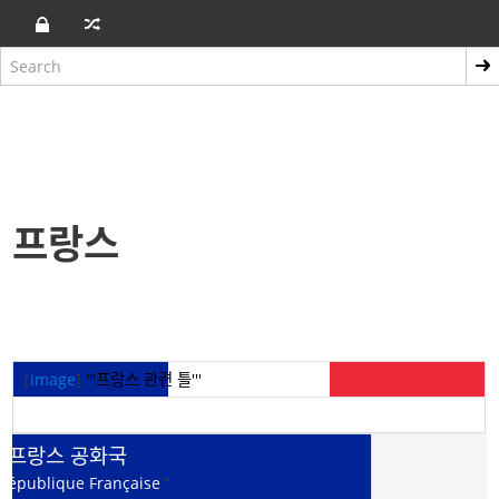
프랑스
[
image
]
'''프랑스 관련 틀'''
프랑스 공화국
'''
République Française
'''