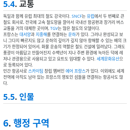
5.4
. 교통
독일과 함께 유럽 최대의 철도 강국이다.
SNCF
는
유럽
에서 두 번째로 큰
철도 회사로, 전국에 고속 철도망을 깔아서 국내선 항공편과 장거리 버스
교통을 거의 대체한 곳이며,
TGV
는 많은 철도의 모델이다.
프랑스는
대서양
과
지중해
를 연결하는
운하
가 있다. 그러나 완성되고 보
니 그다지 빠르지도 않고 운하의 깊이가 깊지 않아 항해할 수 있는 배의 크
기가 한정되어 있어서, 화물 운송의 역할은 철도 건설에 밀려났다. 그래도
풍광이 아름답고 만들어진지 수백년이 지나 주변 환경에 녹아든 덕에 레
저나 관광용으로 사용되고 있고 요트도 임대할 수 있다.
세계문화유산
으
로 등록되어 있다.
민간 항공사로
스카이팀
창립 멤버인
에어 프랑스
가 있다. 이외에도 세계
전역에 아직도 남아 있는 프랑스의 영토인 섬들을 연결하는 항공사도 많
다.
5.5
.
인물
6
.
행정 구역