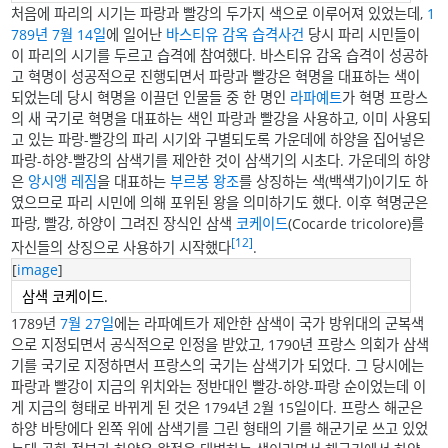
처음에 파리의 시기는 파랑과 빨강의 두가지 색으로 이루어져 있었는데,
1
789년
7월 14일
에 일어난
바스티유 감옥 습격사건
당시 파리 시민들이
이 파리의 시기를 두르고 습격에 참여했다. 바스티유 감옥 습격이 성공하
고 혁명이 성공적으로 진행되면서 파랑과 빨강은 혁명을 대표하는 색이
되었는데 당시 혁명을 이끌던 인물들 중 한 명인
라파예트
가 혁명 프랑스
의 새 국기로 혁명을 대표하는 색인 파랑과 빨강을 사용하고, 이미 사용되
고 있는 파랑-빨강의 파리 시기와 구별되도록 가운데에 하양을 집어넣은
파랑-하양-빨강의 삼색기를 제안한 것이 삼색기의 시초다. 가운데의 하양
은
앙시앵 레짐
을 대표하는
부르봉 왕조
를 상징하는 색(백색기)이기도 하
였으므로 파리 시민에 의해 포위된 왕을 의미하기도 했다. 이후 혁명군은
파랑, 빨강, 하양이 그려진 장식인 삼색
코케이드
(Cocarde tricolore)를
[12]
자신들의 상징으로 사용하기 시작했다
.
[
image
]
삼색 코케이드.
1789년
7월 27일
에는 라파예트가 제안한 삼색이 국가 방위대의 군복색
으로 지정되면서 공식적으로 인정을 받았고, 1790년 프랑스 의회가 삼색
기를 국기로 지정하면서 프랑스의 국기는 삼색기가 되었다. 그 당시에는
파랑과 빨강이 지금의 위치와는 정반대인 빨강-하양-파랑 순이었는데 이
게 지금의 형태로 바뀌게 된 것은 1794년 2월 15일이다. 프랑스 해군은
하양 바탕에다 왼쪽 위에 삼색기를 그린 형태의 기를 해군기로 쓰고 있었