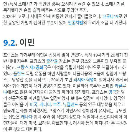
면 (특히 소매치기가 백인인 경우) 오히려 잡혀갈 수 있으니, 소매치기를
목격했다면 손을 슬쩍 빼주는 식으로 주의만 주자.
2020년 코로나 사태로 인해 한동안 인파가 줄어들었으나,
코로나19
로 인
한 동양인 차별이 심화된 부분이 있어
인종차별
의 우려가 조금 더 커졌다.
9.2
. 이민
프랑스는 과거부터 이민을 상당히 많이 받았다. 특히 19세기와 20세기 전
반 내내 지속된 프랑스의
출산율
감소는 인구 감소와 노동력의 부족을 불
러왔고,
프랑스 제3공화국
은 이것을 유럽에서의 이민으로 해결하려고 하
였다.
폴란드
독립 운동을 하던 사람들이 나폴레옹의 도움에 힘입어 프랑
스로 망명한 것을 시작으로, 20세기 초반
러시아 혁명
이 일어나자 과거 러
시아 귀족 계층이 대거 망명하기도 했다. 이탈리아 북부와 스페인
카탈루
냐
에서도 많은 이민자들이 몰려와 파리에 정착했다. 프랑스는
영국
과 달
리 전통적으로 이민을 받는 입장이었지 보내는 입장이 아니었다. 영국인
들은 이민을 가
미국
,
캐나다
,
호주
,
뉴질랜드
등의 인구 대부분을 채우고
영국계 문화를 이식했지만 프랑스계 이민자의 정체성이 유지되는 규모있
는 집단은
캐나다
퀘벡 주와 섬 식민지 정도다. 독일이나 스칸디나비아 이
민자들이 대거 미국, 브라질, 아르헨티나, 러시아 등에 퍼져나가 주 구성원
이 된 것과도 대비된다.