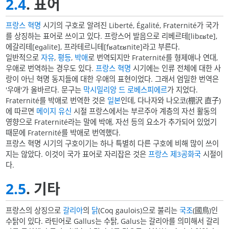
2.4
. 표어
프랑스 혁명
시기의 구호로 알려진 Liberté, Égalité, Fraternité가 국가
를 상징하는 표어로 쓰이고 있다. 프랑스어 발음으로 리베르테[libɛʁte],
에갈리테[eɡalite], 프라테르니테[fʁatɛʁnite]라고 부른다.
일반적으로
자유
,
평등
,
박애
로 번역되지만 Fraternité를 형제애나 연대,
우애로 번역하는 경우도 있다.
프랑스 혁명
시기에는 인류 전체에 대한 사
랑이 아닌 혁명 동지들에 대한 우애의 표현이었다. 그래서 엄밀한 번역은
'우애'가 올바르다. 문구는
막시밀리앙 드 로베스피에르
가 지었다.
Fraternité를 박애로 번역한 것은
일본
인데, 다나자와 나오코(棚沢 直子)
에 따르면
메이지 유신
시절 프랑스에서는 부르주아 계층의 자선 활동의
영향으로 Fraternité라는 말에 박애, 자선 등의 요소가 추가되어 있었기
때문에 Fraternité를 박애로 번역했다.
프랑스 혁명 시기의 구호이기는 하나 특별히 다른 구호에 비해 많이 쓰이
지는 않았다. 이것이 국가 표어로 자리잡은 것은
프랑스 제3공화국
시절이
다.
2.5
. 기타
프랑스의 상징으로
갈리아
의
닭
(Coq gaulois)으로 불리는
국조
(國鳥)인
수탉이 있다. 라틴어로 Gallus는 수탉, Galus는 갈리아를 의미해서 갈리