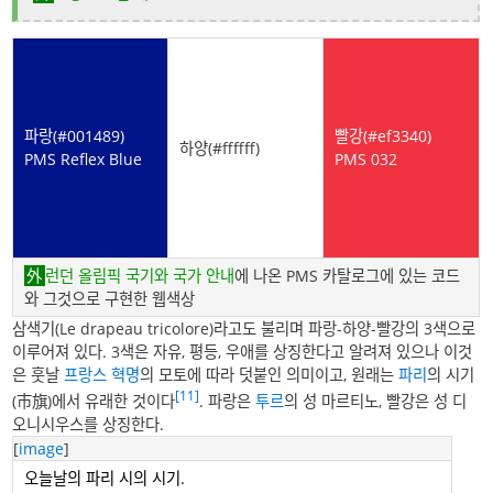
파랑(#001489)
빨강(#ef3340)
하양(#ffffff)
PMS Reflex Blue
PMS 032
런던 올림픽 국기와 국가 안내
에 나온 PMS 카탈로그에 있는 코드
와 그것으로 구현한 웹색상
삼색기(Le drapeau tricolore)라고도 불리며 파랑-하양-빨강의 3색으로
이루어져 있다. 3색은 자유, 평등, 우애를 상징한다고 알려져 있으나 이것
은 훗날
프랑스 혁명
의 모토에 따라 덧붙인 의미이고, 원래는
파리
의 시기
[11]
(市旗)에서 유래한 것이다
. 파랑은
투르
의 성 마르티노, 빨강은 성 디
오니시우스를 상징한다.
[
image
]
오늘날의 파리 시의 시기.