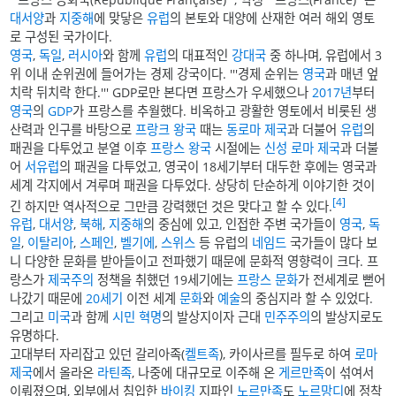
대서양
과
지중해
에 맞닿은
유럽
의 본토와 대양에 산재한 여러 해외 영토
로 구성된 국가이다.
영국
,
독일
,
러시아
와 함께
유럽
의 대표적인
강대국
중 하나며, 유럽에서 3
위 이내 순위권에 들어가는 경제 강국이다. '''경제 순위는
영국
과 매년 엎
치락 뒤치락 한다.''' GDP로만 본다면 프랑스가 우세했으나
2017년
부터
영국
의
GDP
가 프랑스를 추월했다. 비옥하고 광활한 영토에서 비롯된 생
산력과 인구를 바탕으로
프랑크 왕국
때는
동로마 제국
과 더불어
유럽
의
패권을 다투었고 분열 이후
프랑스 왕국
시절에는
신성 로마 제국
과 더불
어
서유럽
의 패권을 다투었고, 영국이 18세기부터 대두한 후에는 영국과
세계 각지에서 겨루며 패권을 다투었다. 상당히 단순하게 이야기한 것이
[4]
긴 하지만 역사적으로 그만큼 강력했던 것은 맞다고 할 수 있다.
유럽
,
대서양
,
북해
,
지중해
의 중심에 있고, 인접한 주변 국가들이
영국
,
독
일
,
이탈리아
,
스페인
,
벨기에
,
스위스
등 유럽의
네임드
국가들이 많다 보
니 다양한 문화를 받아들이고 전파했기 때문에 문화적 영향력이 크다. 프
랑스가
제국주의
정책을 취했던 19세기에는
프랑스 문화
가 전세계로 뻗어
나갔기 때문에
20세기
이전 세계
문화
와
예술
의 중심지라 할 수 있었다.
그리고
미국
과 함께
시민 혁명
의 발상지이자 근대
민주주의
의 발상지로도
유명하다.
고대부터 자리잡고 있던 갈리아족(
켈트족
), 카이사르를 필두로 하여
로마
제국
에서 올라온
라틴족
, 나중에 대규모로 이주해 온
게르만족
이 섞여서
이뤄졌으며, 외부에서 침입한
바이킹
지파인
노르만족
도
노르망디
에 정착