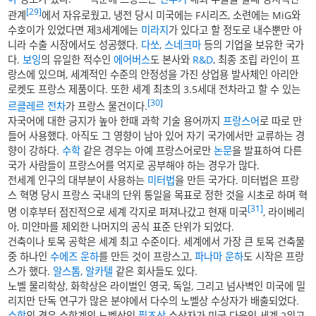
[29]
관계
에서 자유로웠고, 냉전 당시 미국에는 F시리즈, 소련에는 MiG와
수호이가 있었다면 제3세계에는
미라지
가 있다고 할 정도로 내수뿐만 아
니라 수출 시장에서도 성공했다.
다쏘
,
스네크마
등의 기업을 보유한 국가
다.
보잉
의 유일한 적수인
에어버스
도 본사와
R&D
, 최종 조립 라인이 프
랑스에 있으며, 세계적인 수준의 안정성을 가진 상업용 발사체인 아리안
로켓도 프랑스 제품이다. 또한 세계 최초의 3.5세대 전차라고 할 수 있는
[30]
르클레르 전차
가 프랑스 물건이다.
자국어에 대한 긍지가 높아 한때 과학 기술 용어까지
프랑스어
로 따로 만
들어 사용했다. 아직도 그 영향이 남아 있어 자기 국가에서만 교류하는 경
향이 강하다.
수학
같은 경우는 아예 프랑스어로만
논문
을 발표하여 다른
국가 사람들이 프랑스어를 억지로 공부해야 하는 경우가 많다.
전세계 인구의 대부분이 사용하는
미터법
을 만든 국가다. 미터법은 프랑
스 혁명 당시 프랑스 국내의 단위 통일을 목표로 정한 것을 시초로 하며 혁
[31]
명 이후부터 점진적으로 세계 각지로 퍼져나갔고 현재 미국
, 라이베리
아, 미얀마를 제외한 나머지의 공식 표준 단위가 되었다.
건축이나 토목 공학은 세계 최고 수준이다. 세계에서 가장 큰 토목 건축물
중 하나인
수에즈 운하
를 만든 것이 프랑스고,
파나마 운하
도 시작은 프랑
스가 했다.
알스톰
,
알카텔
같은 회사들도 있다.
노벨 물리학상, 화학상은 라이벌인 영국, 독일, 그리고 넘사벽인 미국에 밀
리지만 단독 연구가 많은 분야에서 다수의 노벨상 수상자가 배출되었다.
수학
의 경우 수학계의 노벨상인
필즈상
수상자가 미국 다음인 세계 2위고,