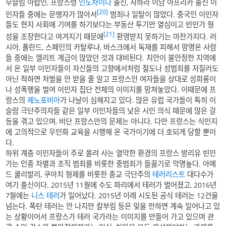
무슬림 아랍인, 프랑스령
인도차이나
출신, 사하라 이남 아프리카 출신 이
[20]
민자들 중에는 문맹자가 많아서
범죄나 일탈이 많았다. 중국인 이민자
들도 현지 사회에 기여를 하기보다는 부동산 투기만 열심이고 빈민가 형
[21]
성을 조장한다고 여겨지기 때문에
환영받지 못하기는 마찬가지다. 러
시아, 폴란드, 스페인의 카탈루냐, 바스크에서 독재를 피해서 망명온 사람
들 중에는 엘리트 계급이 많았던 것과 대비된다. 치안이 불안정한 지역에
서 온 일부 이민자들이 자신들의 고향에서처럼 절도나 성범죄를 저질러도
아닌 척하면 처벌을 안 받을 줄 알고 프랑스인 여자들을 상대로 성희롱이
나 성폭행을 벌여 이민자 집단 전체의 이미지를 망쳐놓았다. 이때문에 프
랑스의
제노포비아
가 나날이 심해지고 있다. 많은 유럽 국가들이 특히 이
슬람 극단주의자들 같은 일부 이민자들의 낮은 시민 의식 때문에 많은 갈
등을 겪고 있으며, 비단 프랑스만의 문제는 아니다. 다만 프랑스는 식민지
에 고의적으로 우민화 교육을 시행해 온 국가이기에 더 호되게 당할 뿐이
다.
하위 계층 이민자들이 주로 몰려 사는 열악한 환경의 프랑스 방리유 빈민
가는 인종 차별과 조직 범죄를 비롯한 중범죄가 들끓기로 악명높다. 아메
드 쿨리발리, 쿠아치 형제를 비롯한 종교 극단주의
테러리스트
대다수가
여기 출신이다. 2015년 11월에 수도 파리에서 테러가 벌어졌고, 2016년
7월에는
니스 테러
가 일어났다. 2015년 이래 시도된 공식 테러는 12건을
넘는다. 폭탄 테러는 안 나지만 칼부림 등은 잊을 만하면 계속 일어나고 있
는 상황이어서 프랑스가 테러 국가라는 이미지를 만들어 가고 있으며 관