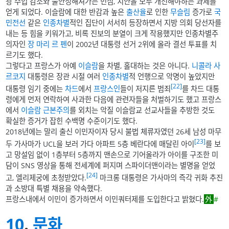
광 수입 감소와 불안정해져가는 민심, 치안을 모두 개선해야하는 과제를
얻게 되었다. 이슬람에 대한 반감과 높은
출산율
로 인한
무슬림
증가로
국
민전선
같은
인종차별
적인 집단이 서서히 등장하면서 지방 의회 당선자를
내는 등 힘을 키워가고, 비록 진보의 분열이 크게 작용했지만 인종차별주
의자인
장 마리 르 펜
이 2002년 대통령 선거 2위에 올라 결선 투표를 치
르기도 했다.
그렇다고 프랑스가 아예
이슬람
을 차별, 홀대하는 것은 아니다.
니콜라 사
르코지
대통령은 장관 시절 여러
인종차별
적 언행으로 악명이 높았지만
[22]
대통령 임기 중에는
차드
에서
프랑스인
들이 저지른 범죄
를 차드 대통
령에게 먼저 연락하여 사과한 다음에 관련자들을 처벌하기도 했고 프랑스
에서
이슬람 근본주의
를 외치는 악질 이슬람교 선교사들을 추방한 것도
확실한 증거가 잡힌 수백명 수준이기도 했다.
2018년에는 말리 출신 이민자이자 당시 불법 체류자였던 26세 남성 마무
[23]
두 가사마가 UCL을 보러 가다 아파트 5층 베란다에 매달린 아이
를 보
고 망설임 없이 1층부터 5층까지 맨손으로 기어올라가 아이를 구조한 미
담이 SNS 영상을 통해 전세계에 퍼지며 스파이더맨이라는 별명을 얻었
[24]
고, 엘리제궁에 초청받았다.
마크롱 대통령은 가사마의 즉각 귀화 추진
과 소방대 특별 채용을 약속했다.
프랑스내에서 이민이 증가하면서 이민쿼터제를 도입한다고 밝혔다.
#
10
.
문화