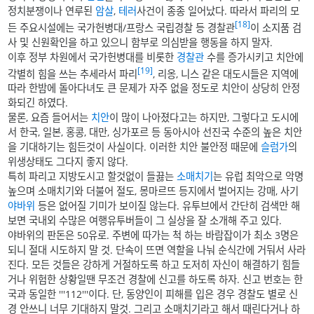
정치분쟁이나 연루된
암살
,
테러
사건이 종종 일어났다. 따라서 파리의 모
[18]
든 주요시설에는 국가헌병대/프랑스 국립경찰 등 경찰관
이 소지품 검
사 및 신원확인을 하고 있으니 함부로 의심받을 행동을 하지 말자.
이후 정부 차원에서 국가헌병대를 비롯한
경찰관
수를 증가시키고 치안에
[19]
각별히 힘을 쓰는 추세라서 파리
, 리옹, 니스 같은 대도시들은 지역에
따라 한밤에 돌아다녀도 큰 문제가 자주 없을 정도로 치안이 상당히 안정
화되긴 하였다.
물론, 요즘 들어서는
치안
이 많이 나아졌다고는 하지만, 그렇다고 도시에
서 한국, 일본, 홍콩, 대만, 싱가포르 등 동아시아 선진국 수준의 높은 치안
을 기대하기는 힘든것이 사실이다. 이러한 치안 불안정 때문에
슬럼가
의
위생상태도 그다지 좋지 않다.
특히 파리고 지방도시고 할것없이 들끓는
소매치기
는 유럽 최악으로 악명
높으며 소매치기와 더불어 절도, 몽마르뜨 등지에서 벌어지는 강매, 사기
야바위
등은 없어질 기미가 보이질 않는다. 유투브에서 간단히 검색만 해
보면 국내외 수많은 여행유투버들이 그 실상을 잘 소개해 주고 있다.
야바위의 판돈은 50유로. 주변에 따가는 척 하는 바람잡이가 최소 3명은
되니 절대 시도하지 말 것. 단속이 뜨면 역할을 나눠 순식간에 거둬서 사라
진다. 모든 것들은 강하게 거절하도록 하고 도저히 자신이 해결하기 힘들
거나 위험한 상황일땐 무조건 경찰에 신고를 하도록 하자. 신고 번호는 한
국과 동일한 '''112'''이다. 단, 동양인이 피해를 입은 경우 경찰도 별로 신
경 안쓰니 너무 기대하지 말것. 그리고 소매치기라고 해서 때린다거나 하