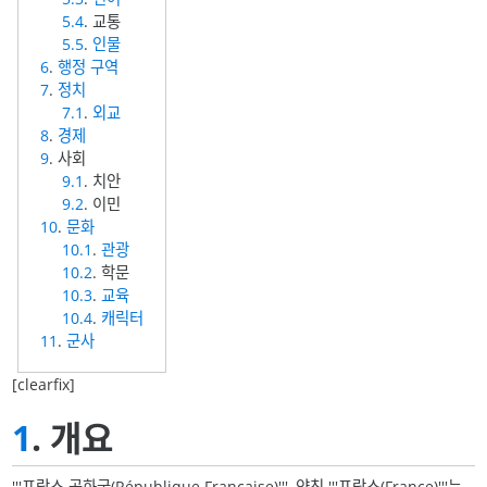
5.4
. 교통
5.5
.
인물
6
.
행정 구역
7
.
정치
7.1
.
외교
8
.
경제
9
. 사회
9.1
. 치안
9.2
. 이민
10
.
문화
10.1
.
관광
10.2
. 학문
10.3
.
교육
10.4
.
캐릭터
11
.
군사
[clearfix]
1
. 개요
'''프랑스 공화국(République Française)''', 약칭 '''프랑스(France)'''는