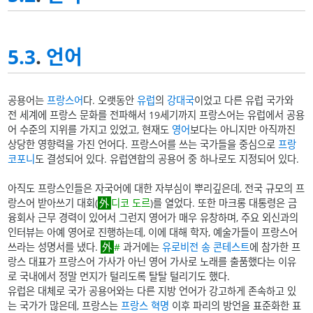
5.3
.
언어
공용어는
프랑스어
다. 오랫동안
유럽
의
강대국
이었고 다른 유럽 국가와
전 세계에 프랑스 문화를 전파해서 19세기까지 프랑스어는 유럽에서 공용
어 수준의 지위를 가지고 있었고, 현재도
영어
보다는 아니지만 아직까진
상당한 영향력을 가진 언어다. 프랑스어를 쓰는 국가들을 중심으로
프랑
코포니
도 결성되어 있다. 유럽연합의 공용어 중 하나로도 지정되어 있다.
아직도 프랑스인들은 자국어에 대한 자부심이 뿌리깊은데, 전국 규모의 프
랑스어 받아쓰기 대회(
디코 도르
)를 열었다. 또한 마크롱 대통령은 금
융회사 근무 경력이 있어서 그런지 영어가 매우 유창하며, 주요 외신과의
인터뷰는 아예 영어로 진행하는데, 이에 대해 학자, 예술가들이 프랑스어
쓰라는 성명서를 냈다.
#
과거에는
유로비전 송 콘테스트
에 참가한 프
랑스 대표가 프랑스어 가사가 아닌 영어 가사로 노래를 출품했다는 이유
로 국내에서 정말 먼지가 털리도록 탈탈 털리기도 했다.
유럽은 대체로 국가 공용어와는 다른 지방 언어가 강고하게 존속하고 있
는 국가가 많은데, 프랑스는
프랑스 혁명
이후 파리의 방언을 표준화한 표