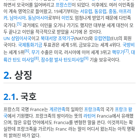
하면서 모국어를 잃어버리고
프랑스인
이 되었다. 이후에도 여러 이민족들
이 계속 영역으로 들어왔고, 19세기부터는
서유럽
,
동유럽
,
중동
,
아프리
카
,
남아시아
,
동남아시아
로부터
이민
도 엄청나게 받았기 때문에 다민족
[5]
국가다.
과거에도 이민을 오거나 가기도 했지만 대부분 세계 대전이 모
두 끝나고 이민을 적극적으로 받았을 시기에 온 것이다.
UN
상임이사국
이고
북대서양 조약기구
(NATO)와
유럽연합
(EU)의 회원
국이다.
국제통화기금
투표권은 세계 5위, 금보유고는 세계 4위다.
국방비
[6]
[7]
는 세계 5위
,
무기
수출은 미국, 러시아에 이어 세계 3위고
핵무기
,
대
[8]
[9]
륙간 탄도 미사일
,
잠수함 발사 탄도미사일
기술 보유국이다.
2
. 상징
2.1
. 국호
프랑스의 국명 France는
게르만족
의 일파인
프랑크족
의 국가
프랑크 왕
국
에서 기원했다. 프랑크족의 땅이라는 뜻의
라틴어
Francia에서 유래했
으며, 많은 유럽 언어에서도 Francia를 변형한 말을 쓴다. 이것까지는 확
실한데 프랑크족을 가르키는 Franc 라는 말이 어디서 왔는지는 아직 명확
히 밝혀진 바가 없다.