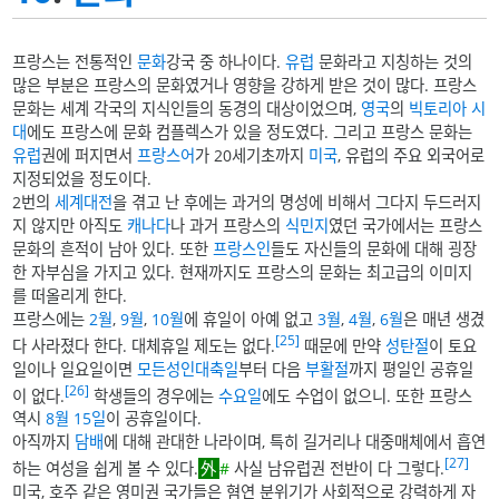
프랑스는 전통적인
문화
강국 중 하나이다.
유럽
문화라고 지칭하는 것의
많은 부분은 프랑스의 문화였거나 영향을 강하게 받은 것이 많다. 프랑스
문화는 세계 각국의 지식인들의 동경의 대상이었으며,
영국
의
빅토리아 시
대
에도 프랑스에 문화 컴플렉스가 있을 정도였다. 그리고 프랑스 문화는
유럽
권에 퍼지면서
프랑스어
가 20세기초까지
미국
, 유럽의 주요 외국어로
지정되었을 정도이다.
2번의
세계대전
을 겪고 난 후에는 과거의 명성에 비해서 그다지 두드러지
지 않지만 아직도
캐나다
나 과거 프랑스의
식민지
였던 국가에서는 프랑스
문화의 흔적이 남아 있다. 또한
프랑스인
들도 자신들의 문화에 대해 굉장
한 자부심을 가지고 있다. 현재까지도 프랑스의 문화는 최고급의 이미지
를 떠올리게 한다.
프랑스에는
2월
,
9월
,
10월
에 휴일이 아예 없고
3월
,
4월
,
6월
은 매년 생겼
[25]
다 사라졌다 한다. 대체휴일 제도는 없다.
때문에 만약
성탄절
이 토요
일이나 일요일이면
모든성인대축일
부터 다음
부활절
까지 평일인 공휴일
[26]
이 없다.
학생들의 경우에는
수요일
에도 수업이 없으니. 또한 프랑스
역시
8월 15일
이 공휴일이다.
아직까지
담배
에 대해 관대한 나라이며, 특히 길거리나 대중매체에서 흡연
[27]
하는 여성을 쉽게 볼 수 있다.
#
사실 남유럽권 전반이 다 그렇다.
미국, 호주 같은 영미권 국가들은 혐연 분위기가 사회적으로 강력하게 자