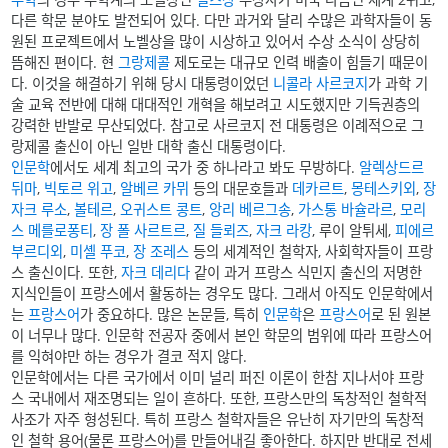
다른 학문 분야도 발전되어 있다. 다만 과거와 달리 수많은 과학자들이 동
원된 프로젝트에서 노벨상을 많이 시상하고 있어서 수상 소식이 상당히
뜸해진 편이다. 현
그랑제콜
제도로는 대규모 인력 배출이 힘들기 때문이
다. 이것을 해결하기 위해 당시 대통령이었던
니콜라 사르코지
가 과학 기
술 교육 전반에 대해 대대적인 개혁을 해보려고 시도했지만 기득권층의
강력한 반발로 무산되었다. 참고로 사르코지 전 대통령은 이례적으로 그
랑제콜 출신이 아닌 일반 대학 출신 대통령이다.
인문학
에서도 세계 최고의 국가 중 하나라고 봐도 무방하다.
알렉상드르
뒤마
,
빅토르 위고
,
알베르 카뮈
등의 대문호들과
데카르트
,
몽테스키외
,
장
자크 루소
,
볼테르
,
오귀스트 콩트
,
앙리 베르그송
,
가스통 바슐라르
,
모리
스 메를로퐁티
,
장 폴 사르트르
,
질 들뢰즈
,
자크 라캉
, 루이 알튀세,
피에르
부르디외
,
미셸 푸코
,
장 조레스
등의 세계적인 철학자, 사회학자들이 프랑
스 출신이다. 또한,
자크 데리다
같이 과거 프랑스 식민지 출신의 저명한
지식인들이 프랑스에서 활동하는 경우도 많다. 그래서 아직도 인문학에서
는
프랑스어
가 중요하다. 많은 논문들, 특히
인문학
은
프랑스어
로 된 원본
이 너무나 많다. 인문학 전공자 중에서 본인 학문의 범위에 따라 프랑스어
를 익혀야만 하는 경우가 결코 적지 않다.
인문학에서는 다른 국가에서 이미 널리 퍼진 이론이 한참 지나서야 프랑
스 국내에서 재조명되는 일이 흔하다. 또한, 프랑스만의 독창적인 철학적
사조가 자주 형성된다. 특히 프랑스 철학자들은 유난히 자기만의 독창적
인 철학 용어(물론 프랑스어)를 만들어내길 좋아한다. 하지만 반대로 전세