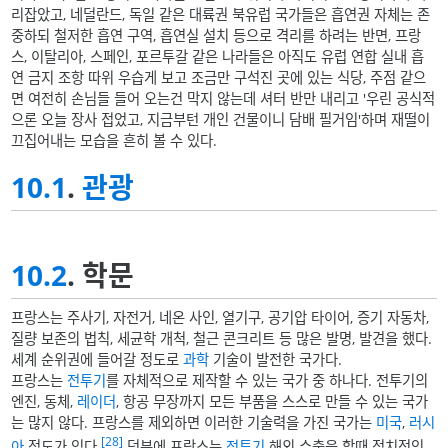
리잡았고, 네덜란드, 독일 같은 대륙권 북유럽 국가들은 흡연권 자체는 존
중하되 철저한 흡연 구역, 흡연실 설치 등으로 격리를 하려는 반면, 프랑
스, 이탈리아, 스페인, 포르투갈 같은 나라들은 아직도 유럽 연합 실내 흡
연 금지 조항 따위 우습게 보고 조금만 구석진 곳에 있는 식당, 주점 같으
면 여전히 손님들 들어 오는건 막지 않는데 셔터 반만 내리고 '우린 공식적
으론 오늘 장사 접었고, 지금부턴 개인 건물이니 담배 필거임'하며 재떨이
끄집어내는 모습을 흔히 볼 수 있다.
10.1
.
관광
10.2
. 학문
프랑스는 주사기, 자전거, 네온 사인, 열기구, 공기압 타이어, 증기 자동차,
질량 보존의 법칙, 세균학 개척, 철근 콘크리트 등 많은 발명, 발견을 했다.
세계 순위권에 들어갈 정도로
과학
기술이 발전한 국가다.
프랑스는
전투기
를 자체적으로 제작할 수 있는 국가 중 하나다. 전투기의
엔진, 동체,
레이더
, 항공 무장까지 모든 부품을 스스로 만들 수 있는 국가
는 많지 않다. 프랑스를 제외하면 이러한 기술력을 가진 국가는
미국
,
러시
[28]
아
정도가 있다.
덕분에 프랑스는
전투기
해외 수출을 할때 정치적인