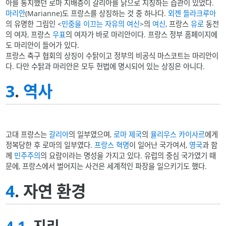
아를 통치했던 로마 지배층이 갈리아를 닭으로 지칭하는 습관이 있었다.
마리안
(Marianne)도 프랑스를 상징하는 것 중 하나다.
외젠 들라크루아
의 유명한 그림인 <
민중을 이끄는 자유의 여신
>의
여신
, 프랑스
유로
동전
의 여자, 프랑스
우표
의 여자가 바로 마리안이다. 프랑스 정부 홈페이지에
도 마리안이 들어가 있다.
프랑스 축구 협회의 상징이 수탉이고 정부의 비공식 마스코트는 마리안이
다. 다만 수탉과 마리안은 모두 헌법에 명시되어 있는 상징은 아니다.
3
.
역사
고대 프랑스는
갈리아
의 일부였으며,
로마 제국
의
율리우스 카이사르
에게
정복당한 후 로마의 일부였다.
프랑스 혁명
이 일어난 국가여서,
영국
과 함
께
민주주의
의 요람이라는 명성을 가지고 있다. 유럽의 중심 국가였기 때
문에, 프랑스에서 벌어지는 사건은 세계적인 파장을 일으키기도 했다.
4
. 자연 환경