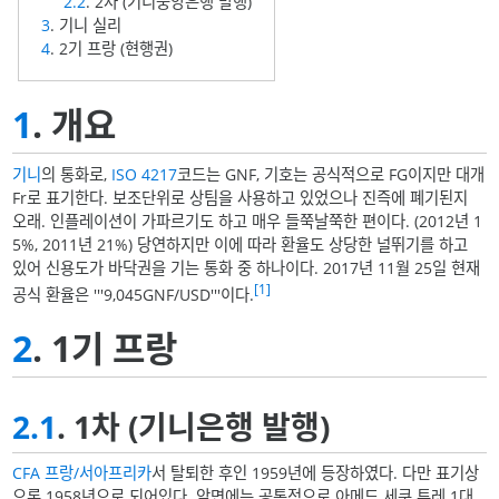
2.2
. 2차 (기니중앙은행 발행)
3
. 기니 실리
4
. 2기 프랑 (현행권)
1
. 개요
기니
의 통화로,
ISO 4217
코드는 GNF, 기호는 공식적으로 FG이지만 대개
Fr로 표기한다. 보조단위로 상팀을 사용하고 있었으나 진즉에 폐기된지
오래. 인플레이션이 가파르기도 하고 매우 들쭉날쭉한 편이다. (2012년 1
5%, 2011년 21%) 당연하지만 이에 따라 환율도 상당한 널뛰기를 하고
있어 신용도가 바닥권을 기는 통화 중 하나이다. 2017년 11월 25일 현재
[1]
공식 환율은 '''9,045GNF/USD'''이다.
2
. 1기 프랑
2.1
. 1차 (기니은행 발행)
CFA 프랑/서아프리카
서 탈퇴한 후인 1959년에 등장하였다. 다만 표기상
으론 1958년으로 되어있다. 앞면에는 공통적으로 아메드 세쿠 투레 1대