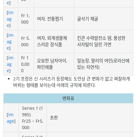
e
]
[
im
Fr 1,
ag
여자, 전통찜기
굴삭기 채굴
000
e
]
[
im
Fr 5,
여자, 외계생물체
킨콘 수력발전소 댐, 풍성한
ag
000
스러운 장식품
사자털이 달린 가면
e
]
[
im
Fr 1
오묘한 남자아이,
밀농장, 말리의 여인(로라산에
ag
0,00
파인애플
있는 자연석)
e
]
0
2기 프랑은 신 시리즈가 등장해도 도안상 큰 변화가 없고 짜잘하게
바뀌는 형태를 보이는데 아래의 규칙에 따른다.
변화표
Series 1 (1
[
im
985)
초판
age
]
Fr25 ~ Fr5,
000