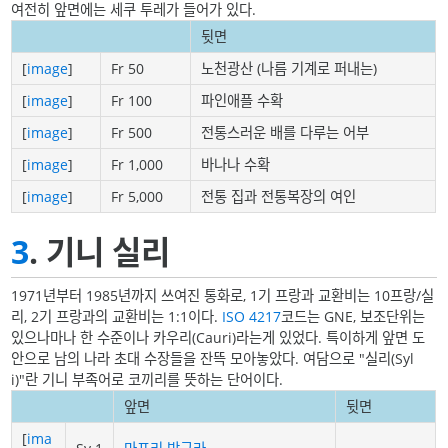
여전히 앞면에는 세쿠 투레가 들어가 있다.
뒷면
[
image
]
Fr 50
노천광산 (나름 기계로 퍼내는)
[
image
]
Fr 100
파인애플 수확
[
image
]
Fr 500
전통스러운 배를 다루는 어부
[
image
]
Fr 1,000
바나나 수확
[
image
]
Fr 5,000
전통 집과 전통복장의 여인
3
. 기니 실리
1971년부터 1985년까지 쓰여진 통화로, 1기 프랑과 교환비는 10프랑/실
리, 2기 프랑과의 교환비는 1:1이다.
ISO 4217
코드는 GNE, 보조단위는
있으나마나 한 수준이나 카우리(Cauri)라는게 있었다. 특이하게 앞면 도
안으로 남의 나라 초대 수장들을 잔뜩 모아놓았다. 여담으로 "실리(Syl
i)"란 기니 부족어로 코끼리를 뜻하는 단어이다.
앞면
뒷면
[
ima