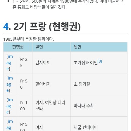
1 ~ 5실리, 500실리 지폐는 1980년에 추가되었다. 이에 더불어 기
존 통화도 바탕색깔이 달라졌다.
4
. 2기 프랑 (현행권)
1985년부터 등장한 통화이다.
현행권
앞면
뒷면
[
im
Fr 2
[3]
ag
남자아이
초가집과 여인
5
e
]
[
im
Fr 5
ag
할아버지
소 쟁기질
0
e
]
[
im
Fr 1
여자, 여인상 테라
ag
바나나 수확
00
코타
e
]
[
im
Fr 5
ag
여자
채굴 컨베이어
00