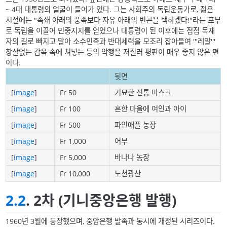
~ 4대 대통령의 얼굴이 들어가 있다. 그는 사회주의 독립운동가로, 젊은
시절에는 "족쇄 아래의 풍족보다 자유 아래의 빈곤을 택하겠다!"라는 포부
로 독립을 이끌어 민중지지를 얻었으나 대통령이 된 이후에는 점점 독재
자의 길로 빠지고 말아 소수민족과 반대세력을 모조리 잡아들여 '''레알'''
창살없는 감옥 속에 쳐넣는 등의 악행을 저질러 평판이 매우 좋지 않은 편
이다.
뒷면
[
image
]
Fr 50
기묘한 전통 마스크
[
image
]
Fr 100
흔한 마을에 여인과 아이
[
image
]
Fr 500
파인애플 농장
[
image
]
Fr 1,000
어부
[
image
]
Fr 5,000
바나나 농장
[
image
]
Fr 10,000
노천광산
2.2
. 2차 (기니중앙은행 발행)
1960년 3월에 등장했으며, 중앙은행 발족과 동시에 개정된 시리즈이다.