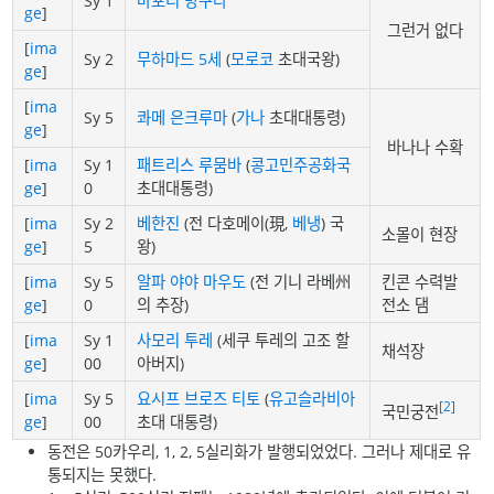
Sy 1
마포리 방구라
ge
]
그런거 없다
[
ima
Sy 2
무하마드 5세
(
모로코
초대국왕)
ge
]
[
ima
Sy 5
콰메 은크루마
(
가나
초대대통령)
ge
]
바나나 수확
[
ima
Sy 1
패트리스 루뭄바
(
콩고민주공화국
ge
]
0
초대대통령)
[
ima
Sy 2
베한진
(전 다호메이(現,
베냉
) 국
소몰이 현장
ge
]
5
왕)
[
ima
Sy 5
알파 야야 마우도
(전 기니 라베州
킨콘 수력발
ge
]
0
의 추장)
전소 댐
[
ima
Sy 1
사모리 투레
(세쿠 투레의 고조 할
채석장
ge
]
00
아버지)
[
ima
Sy 5
요시프 브로즈 티토
(
유고슬라비아
[2]
국민궁전
ge
]
00
초대 대통령)
동전은 50카우리, 1, 2, 5실리화가 발행되었었다. 그러나 제대로 유
통되지는 못했다.