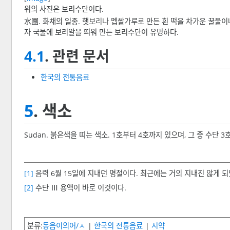
위의 사진은 보리수단이다.
水團. 화채의 일종. 햇보리나 멥쌀가루로 만든 흰 떡을 차가운 꿀물이
자 국물에 보리알을 띄워 만든 보리수단이 유명하다.
4.1
. 관련 문서
한국의 전통음료
5
. 색소
Sudan. 붉은색을 띠는 색소. 1호부터 4호까지 있으며, 그 중 수단
[1]
음력 6월 15일에 지내던 명절이다. 최근에는 거의 지내진 않게 되
[2]
수단 Ⅲ 용액이 바로 이것이다.
분류
동음이의어/ㅅ
한국의 전통음료
시약