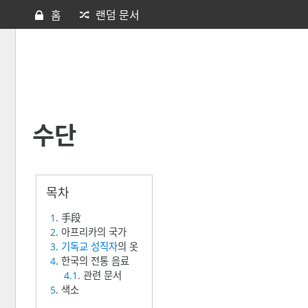
홈
랜덤 문서
수단
1
. 手段
2
. 아프리카의 국가
3
.
기독교
성직자
의 옷
4
. 한국의 전통 음료
4.1
. 관련 문서
5
. 색소