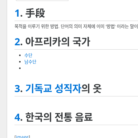
1
. 手段
목적을 이루기 위한 방법. 단어의 의미 자체에 이미 '방법' 이라는 말이
2
. 아프리카의 국가
수단
남수단
3
.
기독교
성직자
의 옷
4
. 한국의 전통 음료
[
image
]