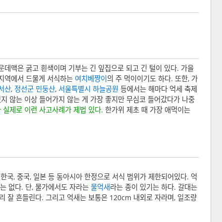
가운데맥은 굵고 흰색이며 기부는 긴 잎집으로 되고 긴 털이 있다. 가을
안 지역에서 드물게 서식하는
여치베짱이
의 주 먹이이기도 하다. 또한, 가
서산
,
정선군
민둥산
,
서울특별시
하늘공원
등에서는 해마다 억세 축제
있지 않는 이상 들어가지 않는 게 가장 좋지만 무심코 들어갔다가 나중
 실제로 이런 사고사례가 제법 있다.
한가위 제초 때 가장 애먹이는
국, 중국, 일본 등 동아시아 한정으로 서식 범위가 제한되어있다. 억
는 없다. 단, 물가에서도 자라는
물억새
라는 종이 있기는 하다. 갈대는
잘 흔들린다. 그리고 억새는 보통은 120cm 내외로 자라며, 일조량