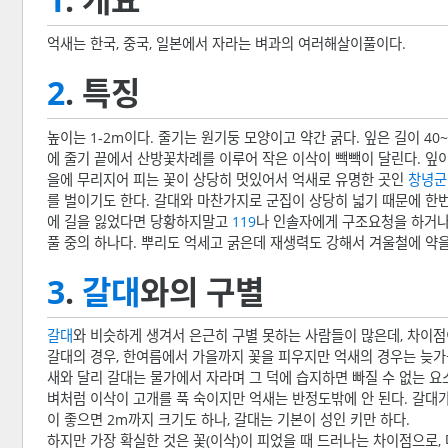
억새는 한국, 중국, 일본에서 자라는 벼과의 여러해살이풀이다.
2
. 특징
높이는 1-2m이다. 줄기는 원기둥 모양이고 약간 굵다. 잎은 길이 4
에 줄기 끝에서 산방꽃차례를 이루어 작은 이삭이 빽빽이 달린다. 잎
을에 무리지어 피는 꽃이 상당히 멋있어서 억새로 유명한 곳인
창녕군
를 벌이기도 한다. 갈대와 마찬가지로 군집이 상당히 넓기 때문에 한
에 길을 잃었다면 당황하지말고
119
나 인솔자에게 구조요청을 하거
풀 중의 하나다. 뿌리도 억세고 굵은데 재생력도 강해서 겨울철에 약을
3
.
갈대
와의 구별
갈대
와 비슷하게 생겨서 은근히 구별 못하는 사람들이 많은데, 차이점이
갈대의 경우, 한여름에서 가을까지 꽃을 피우지만 억새의 경우는 늦가을
새와 달리 갈대는 물가에서 자라며 그 덕에 습지하면 빠질 수 없는 요
벼처럼 이삭이 고개를 푹 숙이지만 억새는 반정도밖에 안 된다. 갈대가
이 좋으면 2m까지 크기도 하나, 갈대는 기본이 성인 키만 하다.
하지만 가장 확실한 것은 꽃(이삭)이 피었을 때 드러나는 차이점으로, 