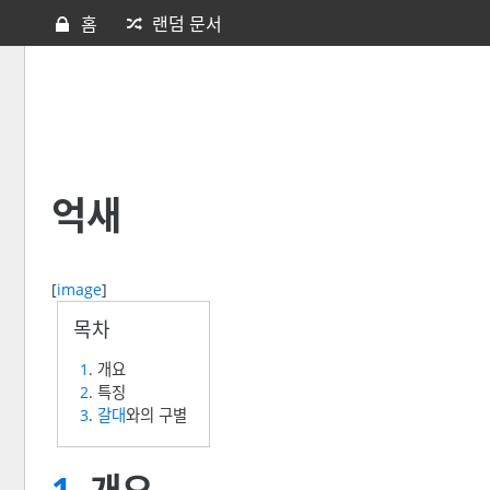
홈
랜덤 문서
억새
[
image
]
1
. 개요
2
. 특징
3
.
갈대
와의 구별
1
. 개요