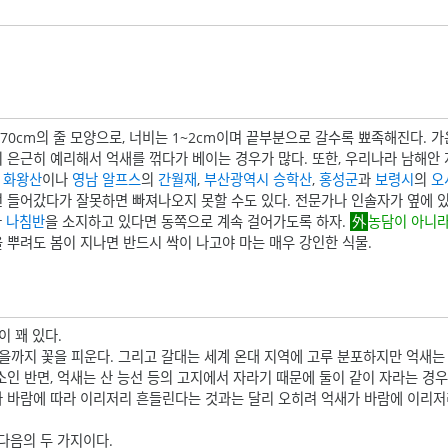
0~70cm의 줄 모양으로, 너비는 1~2cm이며 끝부분으로 갈수록 뾰족해진다. 
이 은근히 예리해서 억새를 꺾다가 베이는 경우가 많다. 또한, 우리나라 남해
화왕산
이나
영남 알프스
의
간월재
,
부산광역시
승학산
,
홍성군
과
보령시
의
오
번 들어갔다가 잘못하면 빠져나오지 못할 수도 있다. 전문가나 인솔자가 옆에 
나
나침반
을 소지하고 있다면 동쪽으로 계속 걸어가도록 하자.
농담이 아니라
 뿌려도 봄이 지나면 반드시 싹이 나고야 마는 매우 강인한 식물.
 꽤 있다.
까지 꽃을 피운다. 그리고 갈대는 세계 온대 지역에 고루 분포하지만 억새는 한
소인 반면, 억새는 산 능선 등의 고지에서 자라기 때문에 둘이 같이 자라는 경우
 바람에 따라 이리저리 흔들린다는 것과는 달리 오히려 억새가 바람에 이리저리 
다음의 두 가지이다.