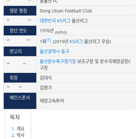
'''
정식 명칭
'''
동울산 FC
'''
영문 명칭
'''
Dong Ulsan Football Club
'''
소속 리그
'''
대한민국
K5리그
울산리그
'''
창단 연도
'''
1976년
(50주년)
[1]
'''
우승이력
'''
1회
, (2019년
K5리그
울산리그 우승)
'''
연고지
'''
울산광역시
동구
울산문수축구경기장
보조구장 및 문수국제양궁장C
'''
홈구장
'''
구장
'''
회장
'''
김대식
'''
감독
'''
김영기
'''
메인스폰서
태양고속투어
'''
1
. 개요
2
. 역사