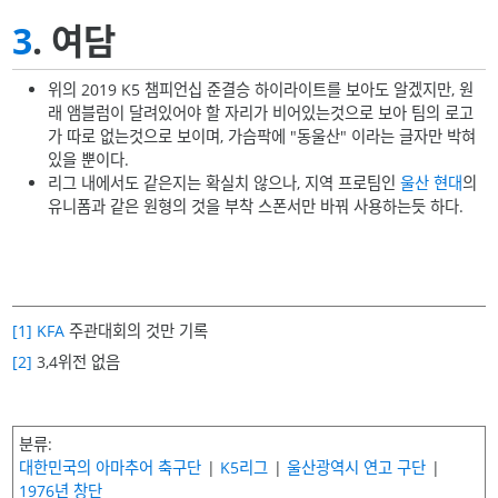
3
. 여담
위의 2019 K5 챔피언십 준결승 하이라이트를 보아도 알겠지만, 원
래 앰블럼이 달려있어야 할 자리가 비어있는것으로 보아 팀의 로고
가 따로 없는것으로 보이며, 가슴팍에 "동울산" 이라는 글자만 박혀
있을 뿐이다.
리그 내에서도 같은지는 확실치 않으나, 지역 프로팀인
울산 현대
의
유니폼과 같은 원형의 것을 부착 스폰서만 바꿔 사용하는듯 하다.
[1]
KFA
주관대회의 것만 기록
[2]
3,4위전 없음
분류
대한민국의 아마추어 축구단
K5리그
울산광역시 연고 구단
1976년 창단