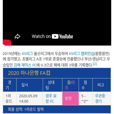
2019년에는
K5리그
울산리그에서 우승하여
K5리그 챔피언십
(왕중왕전)
에 참가했고, 조별리그 A조 1위로 준결승에 진출했으나 부산/경남리그 우
[2]
승팀인
김해 재믹스 FC
에 0-3으로 패해 대회 3위를 기록했다.
2020 하나은행 FA컵
'''
'''
'''
경
'''
상대
'''
홈
/
원
'''
점
'''
일시
'''
'''
비고
'''
기
'''
팀
'''
정
'''
수
'''
1라
2020.05.09
광주 효
5 -
무관중
원정
운드
14:00
창 FC
'''
2
'''
경기
'''
최종 성적: 1라운드 탈락
'''