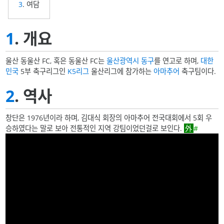
3
. 여담
1
. 개요
울산 동울산 FC, 혹은 동울산 FC는
울산광역시
동구
를 연고로 하며,
대한
민국
5부 축구리그인
K5리그
울산리그에 참가하는
아마추어
축구팀이다.
2
. 역사
창단은 1976년이라 하며, 김대식 회장의 아마추어 전국대회에서 5회 우
승하였다는 말로 보아 전통적인 지역 강팀이었던걸로 보인다.
#