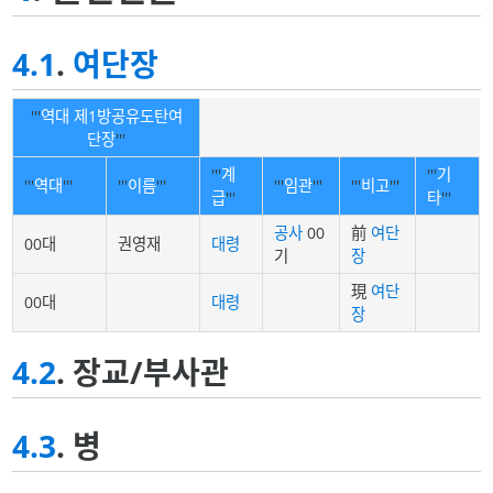
4.1
.
여단장
'''
역대 제1방공유도탄여
단장
'''
'''
계
'''
기
'''
역대
'''
'''
이름
'''
'''
임관
'''
'''
비고
'''
급
'''
타
'''
공사
00
前
여단
00대
권영재
대령
기
장
現
여단
00대
대령
장
4.2
. 장교/부사관
4.3
. 병