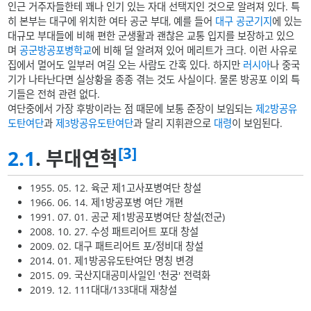
인근 거주자들한테 꽤나 인기 있는 자대 선택지인 것으로 알려져 있다. 특
히 본부는 대구에 위치한 여타 공군 부대, 예를 들어
대구 공군기지
에 있는
대규모 부대들에 비해 편한 군생활과 괜찮은 교통 입지를 보장하고 있으
며
공군방공포병학교
에 비해 덜 알려져 있어 메리트가 크다. 이런 사유로
집에서 멀어도 일부러 여길 오는 사람도 간혹 있다. 하지만
러시아
나 중국
기가 나타난다면 실상황을 종종 겪는 것도 사실이다. 물론 방공포 이외 특
기들은 전혀 관련 없다.
여단중에서 가장 후방이라는 점 때문에 보통 준장이 보임되는
제2방공유
도탄여단
과
제3방공유도탄여단
과 달리 지휘관으로
대령
이 보임된다.
[3]
2.1
. 부대연혁
1955. 05. 12. 육군 제1고사포병여단 창설
1966. 06. 14. 제1방공포병 여단 개편
1991. 07. 01. 공군 제1방공포병여단 창설(전군)
2008. 10. 27. 수성 패트리어트 포대 창설
2009. 02. 대구 패트리어트 포/정비대 창설
2014. 01. 제1방공유도탄여단 명칭 변경
2015. 09. 국산지대공미사일인 '천궁' 전력화
2019. 12. 111대대/133대대 재창설