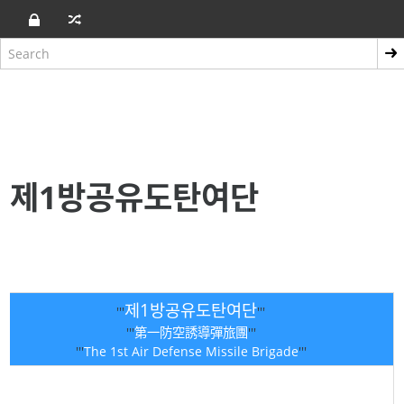
제1방공유도탄여단
제1방공유도탄여단
'''
'''
'''
第一防空誘導彈旅團
'''
'''
The 1st Air Defense Missile Brigade
'''