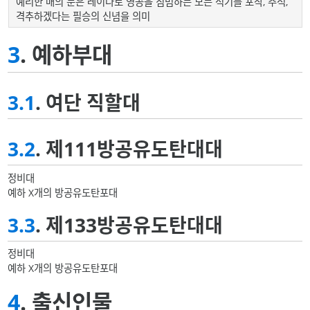
예리한 매의 눈은 레이다로 영공을 침범하는 모든 적기를 포착, 추적,
격추하겠다는 필승의 신념을 의미
3
. 예하부대
3.1
. 여단 직할대
3.2
. 제111방공유도탄대대
정비대
예하 X개의 방공유도탄포대
3.3
. 제133방공유도탄대대
정비대
예하 X개의 방공유도탄포대
4
. 출신인물