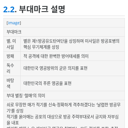
2.2
. 부대마크 설명
[
image
]
부대마크
별, 미
별은 제1방공유도탄여단을 상징하며 미사일은 방공포병의
사일
핵심 무기체계를 상징
방패
적 공격에 대한 완벽한 방어태세를 의미
독수
대한민국 영공방위의 굳은 의지를 표현
리
바탕
대한민국의 푸른 영공을 표현
색
부대 별칭 '철매'의 의미
쇠로 무장한 매가 적기를 신속·정확하게 격추하겠다는 '날렵한 방공무
기'를 상징
적기를 옭아매는 공포의 대상으로 방공 주력부대로서 긍지와 자부심
을 내포