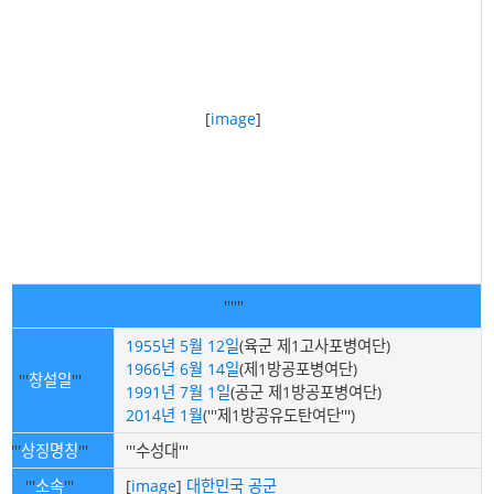
[
image
]
'''
'''
1955년
5월 12일
(육군 제1고사포병여단)
1966년
6월 14일
(제1방공포병여단)
'''
창설일
'''
1991년
7월 1일
(공군 제1방공포병여단)
2014년
1월
('''제1방공유도탄여단''')
'''
상징명칭
'''
'''수성대'''
'''
소속
'''
[
image
]
대한민국 공군