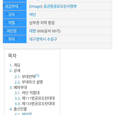
'''
상급부대
'''
[
image
]
공군방공유도탄사령부
'''
규모
'''
여단
'''
역할
'''
남부권 지역 방공
'''
여단장
'''
대령
000(공사 00기)
'''
위치
'''
대구광역시
수성구
1
. 개요
2
. 상세
[1]
2.1
. 부대연혁
2.2
. 부대마크 설명
3
. 예하부대
3.1
. 여단 직할대
3.2
. 제111방공유도탄대대
3.3
. 제133방공유도탄대대
4
. 출신인물
4.1
.
여단장