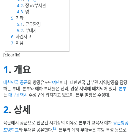
4.2
. 장교/부사관
4.3
. 병
5
. 기타
5.1
. 근무환경
5.2
. 부대가
6
. 사건사고
7
. 여담
[clearfix]
1
. 개요
대한민국 공군
의 방공유도탄
여단
이다. 대한민국 남부권 지역방공을 담당
하는 부대. 본부와 예하 부대들은 전라, 경상 지역에 배치되어 있다.
본부
는
대구광역시
수성구에 위치하고 있으며, 본부 별칭은 수성대.
2
. 상세
육군에서 공군으로 전군된 시기상의 이유로 본부가 교육사 예하
공군방공
[2]
포병학교
와 부대를 공유한다.
본부와 예하 부대들은 후방 특성 등으로