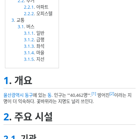
2.2
. 주거
2.2.1
. 아파트
2.2.2
. 오피스텔
3
. 교통
3.1
. 버스
3.1.1
. 일반
3.1.2
. 급행
3.1.3
. 좌석
3.1.4
. 마을
3.1.5
. 지선
1
. 개요
[1]
[2]
울산광역시
동구
에 있는
동
. 인구는 '''40,462명'''.
방어진
이라는 지
명이 더 익숙하다. 꽃바위라는 지명도 널리 쓰인다.
2
. 주요 시설
2.1
. 기관