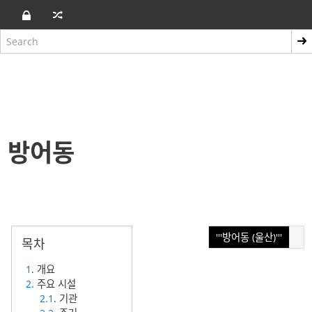
방어동
'''방어동 (울산)'''
1
. 개요
2
. 주요 시설
2.1
. 기관