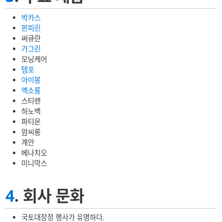
박카스
판피린
써큐란
가그린
모닝케어
템포
아이봉
멕소롱
스티렌
하노백
파티온
암씨롱
계안
베나치오
미니막스
4
. 회사 문화
국토대장정 행사가 유명하다.