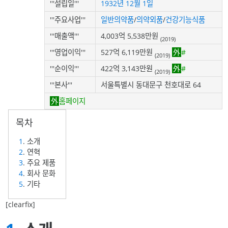
'''설립일'''
1932년
12월 1일
'''주요사업'''
일반의약품
/
의약외품
/
건강기능식품
'''매출액'''
4,003억 5,538만원
(2019)
'''영업이익'''
527억 6,119만원
#
(2019)
'''순이익'''
422억 3,143만원
#
(2019)
'''본사'''
서울특별시 동대문구 천호대로 64
홈페이지
1
. 소개
2
. 연혁
3
. 주요 제품
4
. 회사 문화
5
. 기타
[clearfix]