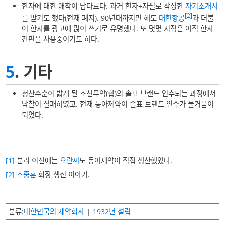
한자에 대한 애착이 남다르다. 과거 한자+자필로 작성한
자기소개서
[2]
를 받기도 했다(현재 폐지). 90년대까지만 해도
대한항공
과 더불
어 한자를 광고에 많이 쓰기로 유명했다. 또 몇몇 지점은 아직 한자
간판을 사용중이기도 하다.
5
. 기타
청산수순이 밟게 된 조선무약(합)의 솔표 브랜드 인수되는 과정에서
낙찰이 실패하였고. 현재 동아제약이 솔표 브랜드 인수가 물거품이
되었다.
[1]
분리 이전에는
오란씨
도 동아제약이 직접 생산했었다.
[2]
조중훈
회장 생전 이야기.
분류
대한민국의 제약회사
1932년 설립