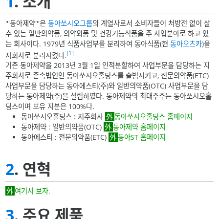
1
. 소개
'''동아제약'''은
동아쏘시오그룹
의 계열사로서 소비자들이 처방전 없이 살
수 있는 일반의약품, 의약외품 및 건강기능식품을 주 사업분야로 하고 있
는 회사이다. 1979년 식품사업부를 분리하여 동아식품(현
동아오츠카
)을
[1]
자회사로 분리시켰다.
기존 동아제약을 2013년 3월 1일 인적분할하여 사업부문을 담당하는 지
주회사로 존속법인인 동아쏘시오홀딩스를 출범시키고, 전문의약품(ETC)
사업부문을 담당하는 동아에스티(주)와 일반의약품(OTC) 사업부문을 담
당하는 동아제약(주)을 설립하였다. 동아제약의 최대주주는 동아쏘시오홀
딩스이며 보유 지분은 100%다.
동아쏘시오홀딩스 : 지주회사
동아쏘시오홀딩스 홈페이지
동아제약 : 일반의약품(OTC)
동아제약 홈페이지
동아에스티 : 전문의약품(ETC)
동아ST 홈페이지
2
. 연혁
여기서 보자.
3
. 주요 제품