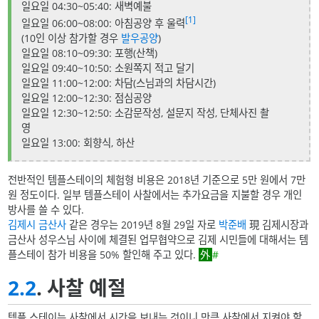
일요일 04:30~05:40: 새벽예불
[1]
일요일 06:00~08:00: 아침공양 후 울력
(10인 이상 참가할 경우
발우공양
)
일요일 08:10~09:30: 포행(산책)
일요일 09:40~10:50: 소원쪽지 적고 달기
일요일 11:00~12:00: 차담(스님과의 차담시간)
일요일 12:00~12:30: 점심공양
일요일 12:30~12:50: 소감문작성, 설문지 작성, 단체사진 촬
영
일요일 13:00: 회향식, 하산
전반적인 템플스테이의 체험형 비용은 2018년 기준으로 5만 원에서 7만
원 정도이다. 일부 템플스테이 사찰에서는 추가요금을 지불할 경우 개인
방사를 쓸 수 있다.
김제시
금산사
같은 경우는 2019년 8월 29일 자로
박준배
現 김제시장과
금산사 성우스님 사이에 체결된 업무협약으로 김제 시민들에 대해서는 템
플스테이 참가 비용을 50% 할인해 주고 있다.
#
2.2
. 사찰 예절
템플 스테이는 사찰에서 시간을 보내는 것이니 만큼 사찰에서 지켜야 할