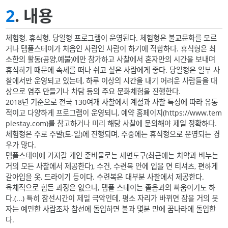
2
. 내용
체험형, 휴식형, 당일형 프로그램이 운영된다. 체험형은 불교문화를 모르
거나 템플스테이가 처음인 사람인 사람이 하기에 적합하다. 휴식형은 최
소한의 활동(공양,예불)에만 참가하고 사찰에서 혼자만의 시간을 보내며
휴식하기 때문에 속세를 떠나 쉬고 싶은 사람에게 좋다. 당일형은 일부 사
찰에서만 운영되고 있는데, 하루 이상의 시간을 내기 어려운 사람들을 대
상으로 염주 만들기나 차담 등의 주요 문화체험을 진행한다.
2018년 기준으로 전국 130여개 사찰에서 계절과 사찰 특성에 따라 유동
적이고 다양하게 프로그램이 운영되니, 예약 홈페이지(https://www.tem
plestay.com)를 참고하거나 미리 해당 사찰에 문의해야 제일 정확하다.
체험형은 주로 주말(토-일)에 진행되며, 주중에는 휴식형으로 운영되는 경
우가 많다.
템플스테이에 가져갈 개인 준비물로는 세면도구(최근에는 치약과 비누는
거의 모든 사찰에서 제공한다), 수건, 수련복 안에 입을 면 티셔츠, 편하게
갈아입을 옷, 드라이기 등이다. 수련복은 대부분 사찰에서 제공한다.
육체적으로 힘든 과정은 없으나, 템플 스테이는 졸음과의 싸움이기도 하
다.(...) 특히 참선시간이 제일 극악인데, 평소 자리가 바뀌면 잠을 거의 못
자는 예민한 사람조차 참선에 돌입하면 불과 몇분 만에 꿈나라에 돌입한
다.