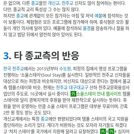
은 없으며, 다른
종교
들인
개신교
,
천주교
신자도 많이 참여하는 편이다.
다만, 종교적 교리 특성상 그 수는 많지 않다.
하지만
종교
에 관계없이 모든 참가자는 아침 및 저녁
예불
에 참석하는 것
이 보통이다. 체험형은 모든 프로그램에 참가해야 하며, 휴식형은 모든 활
동이 개인 의사에 달려 있다. 예불에 참석하되
불경
을 암송하거나 절을 하
지 않고 법당 뒤에서 얌전히 앉아 있어도 된다.
3
. 타 종교측의 반응
한국 천주교
에서는 2015년부터
수도원
, 피정의 집에서 영성 프로그램을
진행하는 '소울스테이'(Soul Stay)를 실시한다. 일반적인 천주교 신자들을
대상으로 하는 피정과 비슷하지만, 비신자도 대상으로 한다는 점에서 불교
측 템플스테이와 비슷. 현재는
천주교 대구대교구
산하 천주교문화융성사
업단의 주도로, 16곳에서 실시 중이다.
소울스테이 안내 웹사이트
템플
스테이와 달리 경북지역의 후원을 받아 제한적으로 실시하는 듯하다. 후
원을 받아 운영하는 만큼 소울 스테이 프로그램은 대부분 무료이며, 간혹
2만 원 정도 받는 곳도 있다.
개신교계에서는 특정
종교
에만 편향되었다며 템플 스테이의 국고 지원을
중단하라는 소리가 있다. 게다가 비판하는 것도 모자라 자기들도 하겠다
고 '처치 스테이'를 국가에서 지원해 달라고 요청하였다.
#
#
심지어