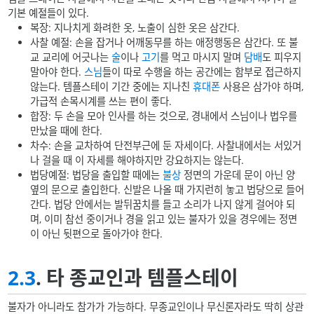
기본 예절들이 있다.
복장: 지나치게 화려한 옷, 노출이 심한 옷은 삼간다.
사찰 예절: 손을 잡거나 어깨동무를 하는 애정행동은 삼간다. 또 불
교 교리에 어긋나는
술
이나
고기
를 먹고 마시지 말며
담배
도 피우지
말아야 한다.
스님
들이 따로 수행을 하는 공간에는 함부로 접근하지
않는다. 템플스테이 기간 중에는 지나친
휴대폰
사용은 삼가야 하며,
가급적 손목시계를 쓰는 편이 좋다.
합장: 두 손을 모아 인사를 하는 것으로, 경내에서 스님이나 법우를
만났을 때에 한다.
차수: 손을 교차하여 단전부근에 둔 자세이다. 사찰내에서는 서있거
나 걸을 때 이 자세를 해야하지만 강요하지는 않는다.
법당예절: 법당을 출입할 때에는
불상
정면의 가운데 문이 아닌 양
옆의 문으로 출입한다. 신발은 나올 때 가지런히 놓고 법당으로 들어
간다. 법당 안에서는 발뒤꿈치를 들고 소리가 나지 않게 걸어야 되
며, 이미 참선 중이거나 경을 읽고 있는 불자가 있을 경우에는 정면
이 아닌 뒷편으로 돌아가야 한다.
2.3
. 타 종교인과 템플스테이
불자가 아니라도 참가가 가능하다. 무종교인이나 무신론자라도 딱히 상관