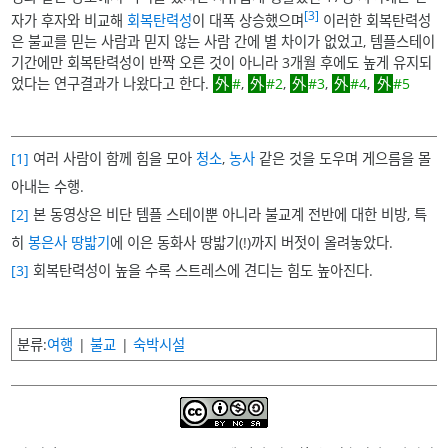
[3]
자가 후자와 비교해
회복탄력성
이 대폭 상승했으며
이러한 회복탄력성
은 불교를 믿는 사람과 믿지 않는 사람 간에 별 차이가 없었고, 템플스테이
기간에만 회복탄력성이 반짝 오른 것이 아니라 3개월 후에도 높게 유지되
었다는 연구결과가 나왔다고 한다.
#
,
#2
,
#3
,
#4
,
#5
[1]
여러 사람이 함께 힘을 모아
청소
,
농사
같은 것을 도우며 게으름을 몰
아내는 수행.
[2]
본 동영상은 비단 템플 스테이뿐 아니라 불교계 전반에 대한 비방, 특
히
봉은사
땅밟기
에 이은 동화사 땅밟기(!)까지 버젓이 올려놓았다.
[3]
회복탄력성이 높을 수록 스트레스에 견디는 힘도 높아진다.
분류
여행
불교
숙박시설