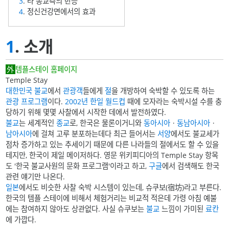
3
. 타 종교측의 반응
4
. 정신건강면에서의 효과
1
. 소개
템플스테이 홈페이지
Temple Stay
대한민국
불교
에서
관광객
들에게
절
을 개방하여 숙박할 수 있도록 하는
관광
프로그램
이다.
2002년 한일 월드컵
때에 모자라는 숙박시설 수를 충
당하기 위해 몇몇 사찰에서 시작한 데에서 발전하였다.
불교
는 세계적인
종교
로, 한국은 물론이거니와
동아시아
ㆍ
동남아시아
ㆍ
남아시아
에 걸쳐 고루 분포하는데다 최근 들어서는
서양
에서도 불교세가
점차 증가하고 있는 추세이기 때문에 다른 나라들의 절에서도 할 수 있을
테지만, 한국이 제일 메이저하다. 영문 위키피디아의 Temple Stay 항목
도 '한국 불교사원의 문화 프로그램'이라고 하고,
구글
에서 검색해도 한국
관련 얘기만 나온다.
일본
에서도 비슷한 사찰 숙박 시스템이 있는데, 슈쿠보(宿坊)라고 부른다.
한국의 템플 스테이에 비해서 체험거리는 비교적 적은데 가령 아침 예불
에는 참여하지 않아도 상관없다. 사실 슈쿠보는
불교
느낌이 가미된
료칸
에 가깝다.