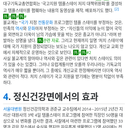
대구기독교총연합회는 '국고지원 템플스테이 저지 대책위원회'를 결성하
[2]
고 템플스테이를 폄훼하는 내용의 동영상을 제작, 배포하기도 했다.
#
#
#
불교계는 "
국가
지정
전통
문화
프로그램인 템플 스테이를 부정하는 것은,
민족의
역사
와
문화
마저 부정하는 것", "자신들의 이익에 눈이 멀어 국익
을 외면하고 더욱이 남의 가슴에 못을 박는 것은 종교가 아니다."라며 반
발하는 성명을 냈다.
관련 자료
. 그리고 현재까지 일명 '처치 스테이'에
대해 국가 지원이 결정되었다는 보도는 나오지 않고 있다. 개신교 교회 안
에서 자체적으로 운영하는 것으로 보인다.
#
#2
사실 불교계의 말마따나 역사와 깊은 관련이 있다면 처치 스테이도 의미
가 있을 수는 있겠다. 그러나 유럽계통이면 모를까 우리나라는 기독교의
역사가 매우 짧을 뿐더러, 그 중에도 개신교로 한정해버리면 더더욱 역사
와 관련이 적다. 처치 스테이가 국고 지원을 받기에는 명분이 턱없이 부족
하다.
4
. 정신건강면에서의 효과
서울대병원
정신건강의학과 권준규 교수팀에서 2014∼2015년 2년간 지
리산 대원사의 3박 4일 템플스테이 프로그램에 참여한 직장인 50명을 대
상으로 뇌 변화를 검사한 결과, 사찰에서 마련한 프로그램에 참여했던 33
명과 같은 장소에서 숙식을 했지만 자유롭게 생활했던 17명 사이에는 전