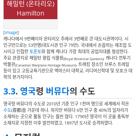
해밀턴 (온타리오)
Hamilton
[
image
]
캐나다에서 9번째이자 온타리오 주에서 3번째로 큰 대도시권역이다. 시
인구만으로는 53만명(대도시권 인구 79만). 국내에서 손꼽히는 제조업 도
시이고 인접한
토론토
와 함께 캐나다 가장 최대의 공업지대를 형성한다.
주요 관광지로 해밀턴 왕립 식물원
, 캐나다 전투기
(Royal Botanical Gardens)
박물관
, 트래킹 장소인 브루스 트레일
(Canadian Warplane Heritage Museum)
등이 있고 고등교육기관으로 맥마스터 대학교, 리디머신학대 및 모호크 대
학의 본거지이다.
3.3
.
영국
령
버뮤다
의 수도
영국령 버뮤다의 수도로 2010년 기준 인구 1천여 명으로 세계에서 작은
수도
(首都)들 가운데 하나. 하지만 버뮤다 6만 인구 중 40%의 일자리가
소재하는 곳으로 활동 인구는 훨씬 많다. 1790년 영국이 이 곳을 총독부
소재지로 지정한 이후 발전하였고, 1897년 도시로 승격하였다.