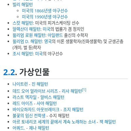
빌리 해밀턴
미국의 1866년생 야구선수
미국의 1990년생 야구선수
스캇 해밀턴
: 미국의 피겨스케이팅 선수
알렉산더 해밀턴
:
미국
의 법률가 겸 정치인
윌리엄 로원 해밀턴
:
아일랜드
출신의 수학자
윌리엄 D. 해밀턴
:
영국
의 이론 생물학자(진화생물학) 및 군생곤충
(개미, 벌 등)학자
조시 해밀턴
:
미국
의 야구선수
2.2
. 가상인물
나이트런
-
진 해밀턴
[1]
데드 오어 얼라이브 시리즈
-
리사 해밀턴
라스트 엑자일
-
알비스 해밀턴
레드 아이즈
-
사야 해밀턴
바이오하자드 아웃브레이크
-
조지 해밀턴
불꽃의 임신 전학생
- 수지 해밀턴
아르 토네리코 세계의 끝에서 계속 노래하는 소녀
-
잭 해밀턴
어쿼드.
-
제나 해밀턴