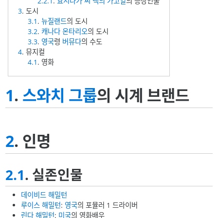
2.2.1
.
요시나가 씨 댁의 가고일
의 등장인물
3
. 도시
3.1
.
뉴질랜드
의 도시
3.2
.
캐나다
온타리오
의 도시
3.3
.
영국
령
버뮤다
의 수도
4
. 뮤지컬
4.1
. 영화
1
.
스와치 그룹
의 시계 브랜드
2
. 인명
2.1
. 실존인물
데이비드 해밀턴
루이스 해밀턴
:
영국
의 포뮬러 1 드라이버
린다 해밀턴
:
미국
의 영화배우