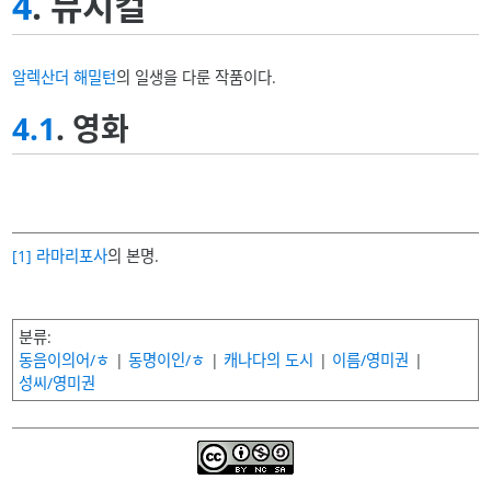
4
. 뮤지컬
알렉산더 해밀턴
의 일생을 다룬 작품이다.
4.1
. 영화
[1]
라마리포사
의 본명.
분류
동음이의어/ㅎ
동명이인/ㅎ
캐나다의 도시
이름/영미권
성씨/영미권