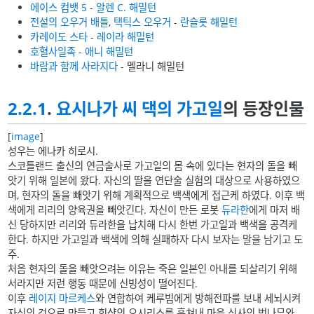
에이스 컴뱃 5
-
알렌 C. 해밀턴
전설의 오우거 배틀
,
택틱스 오우거
-
란슬롯 해밀턴
카레이도 스타
-
레이라 해밀턴
호혈사일족
-
애니 해밀턴
바람과 함께 사라지다
- 멜라니 해밀턴
2.2.1
.
요시나가 씨 댁의 가고일
의 등장인물
[
image
]
성우는 에나카 히로시.
스코틀랜드 출신의 연금술사로 가고일의 몸 속에 있다는 현자의 돌을 빼
앗기 위해 일본에 왔다. 자신의 딸을 연단술 실험의 대상으로 사용하였으
며, 현자의 돌을 빼앗기 위해 계획적으로 백색에게 접근케 하였다. 이후 백
색에게 리리의 양육권을 빼앗긴다. 자신이 만든 로봇
듀라한
에게 마저 배
신 당하지만 리리와 듀라한을 납치해 다시 한번 가고일과 백색을 공격케
한다. 하지만 가고일과 백색에 의해 실패하자 다시 보자는 말을 남기고 도
주.
처음 현자의 돌을 빼앗으려는 이유는 죽은 일본인 아내를 되살리기 위해
서라지만 저런 행동 때문에 신빙성이 떨어진다.
이후
레이지 마르케스
와 연합하여 케루빔에게 방해전파를 보내 세뇌시켜
자신의 것으로 만들고 힛샴의 오시리스를 훔쳐내 마을 신사의 벚나무와