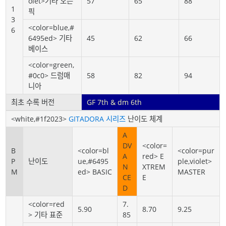
olet>기타 오픈
57
65
88
1
픽
3
<color=blue,#
6
6495ed> 기타
45
62
66
베이스
<color=green,
#0c0> 드럼매
58
82
94
니아
최초 수록 버전
GF 7th & dm 6th
<white,#1f2023>
GITADORA 시리즈
난이도 체계
A
DV
<color=
B
<color=bl
<color=pur
A
red> E
P
난이도
ue,#6495
ple,violet>
N
XTREM
M
ed> BASIC
MASTER
CE
E
D
<color=red
7.
5.90
8.70
9.25
> 기타 표준
85