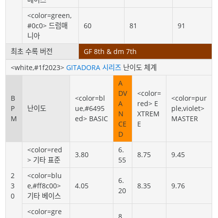
<color=green,
#0c0> 드럼매
60
81
91
니아
최초 수록 버전
GF 8th & dm 7th
<white,#1f2023>
GITADORA 시리즈
난이도 체계
A
DV
<color=
B
<color=bl
<color=pur
A
red> E
P
난이도
ue,#6495
ple,violet>
N
XTREM
M
ed> BASIC
MASTER
CE
E
D
<color=red
6.
3.80
8.75
9.45
> 기타 표준
55
2
<color=blu
6.
3
e,#ff8c00>
4.05
8.35
9.76
20
0
기타 베이스
<color=gre
8.