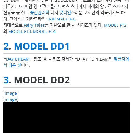
D3, DD4를 제외한 대부분의 MODEL DD가 엑스트라 스테이지 전용곡이
라든가, 프리미엄 앙코르나 클라이맥스 스테이지 아래의 앙코르 스테이지
전용곡 등 실로
중간관리직
내지
콩라인
스러운 포지션의 악곡이기도 하
다. 그야말로 기타도라의
TRIP MACHINE
.
자매품으로
Fairy Tales
를 기반으로 한 FT 시리즈가 있다.
MODEL FT2
와
MODEL FT3
,
MODEL FT4
.
2
.
MODEL DD1
'''
DAY DREAM
''' 참조. 이 시리즈 자체가 '''D'''AY '''D'''REAM의
앞글자에
서 따온 것
이다.
3
. MODEL DD2
[
image
]
[
image
]