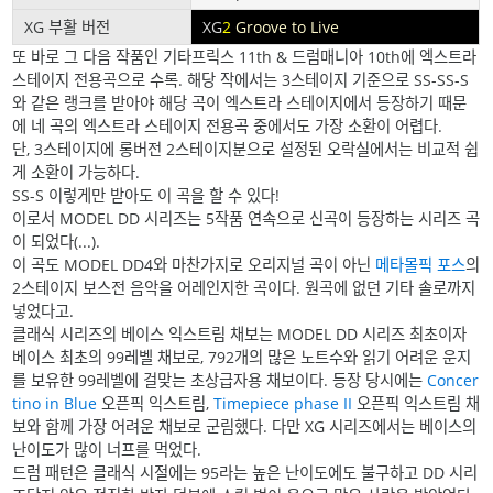
XG 부활 버전
XG
2
Groove to Live
또 바로 그 다음 작품인 기타프릭스 11th & 드럼매니아 10th에 엑스트라
스테이지 전용곡으로 수록. 해당 작에서는 3스테이지 기준으로 SS-SS-S
와 같은 랭크를 받아야 해당 곡이 엑스트라 스테이지에서 등장하기 때문
에 네 곡의 엑스트라 스테이지 전용곡 중에서도 가장 소환이 어렵다.
단, 3스테이지에 롱버전 2스테이지분으로 설정된 오락실에서는 비교적 쉽
게 소환이 가능하다.
SS-S 이렇게만 받아도 이 곡을 할 수 있다!
이로서 MODEL DD 시리즈는 5작품 연속으로 신곡이 등장하는 시리즈 곡
이 되었다(...).
이 곡도 MODEL DD4와 마찬가지로 오리지널 곡이 아닌
메타몰픽 포스
의
2스테이지 보스전 음악을 어레인지한 곡이다. 원곡에 없던 기타 솔로까지
넣었다고.
클래식 시리즈의 베이스 익스트림 채보는 MODEL DD 시리즈 최초이자
베이스 최초의 99레벨 채보로, 792개의 많은 노트수와 읽기 어려운 운지
를 보유한 99레벨에 걸맞는 초상급자용 채보이다. 등장 당시에는
Concer
tino in Blue
오픈픽 익스트림,
Timepiece phase II
오픈픽 익스트림 채
보와 함께 가장 어려운 채보로 군림했다. 다만 XG 시리즈에서는 베이스의
난이도가 많이 너프를 먹었다.
드럼 패턴은 클래식 시절에는 95라는 높은 난이도에도 불구하고 DD 시리