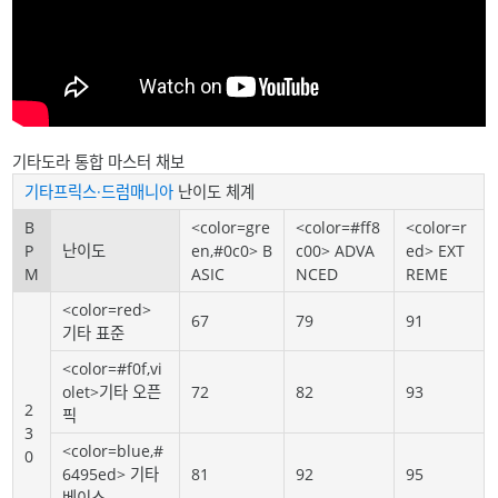
기타도라 통합 마스터 채보
기타프릭스·드럼매니아
난이도 체계
B
<color=gre
<color=#ff8
<color=r
P
난이도
en,#0c0> B
c00> ADVA
ed> EXT
M
ASIC
NCED
REME
<color=red>
67
79
91
기타 표준
<color=#f0f,vi
olet>기타 오픈
72
82
93
2
픽
3
<color=blue,#
0
6495ed> 기타
81
92
95
베이스