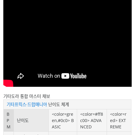
기타도라 통합 마스터 채보
기타프릭스·드럼매니아
난이도 체계
B
<color=gre
<color=#ff8
<color=r
P
난이도
en,#0c0> B
c00> ADVA
ed> EXT
M
ASIC
NCED
REME