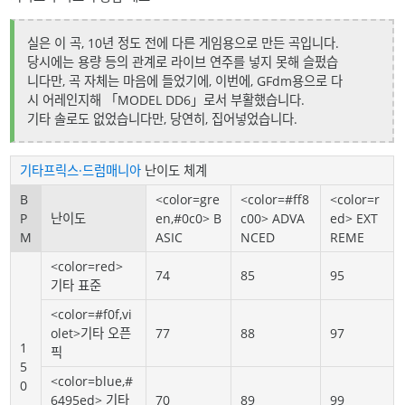
실은 이 곡, 10년 정도 전에 다른 게임용으로 만든 곡입니다.
당시에는 용량 등의 관계로 라이브 연주를 넣지 못해 슬펐습
니다만, 곡 자체는 마음에 들었기에, 이번에, GFdm용으로 다
시 어레인지해 「MODEL DD6」로서 부활했습니다.
기타 솔로도 없었습니다만, 당연히, 집어넣었습니다.
기타프릭스·드럼매니아
난이도 체계
B
<color=gre
<color=#ff8
<color=r
P
난이도
en,#0c0> B
c00> ADVA
ed> EXT
M
ASIC
NCED
REME
<color=red>
74
85
95
기타 표준
<color=#f0f,vi
olet>기타 오픈
77
88
97
1
픽
5
<color=blue,#
0
6495ed> 기타
70
89
99