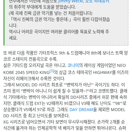
연주에서는 이번에 처음으로
Jimmy Weckl
,
오노 히데유키
의 취주악 부대에게 도움을 받았습니다.
(제 곡에 진짜 금관 악기를 넣는 건 처음이랍니다)
「역시 진짜의 금관 악기는 좋은데-」곡이 훨씬 다잡아졌습
니다.
역시나 어려운 곡이지만 여러분 클리어를 목표로 노력해 주
세요.
또 바로 다음 작품인 기타프릭스 9th & 드럼매니아 8th에 보너스 트랙 앙
코르 스테이지 전용곡으로 수록.
실은 기타드럼 오리지널 곡은 아니고,
코나미
의 레이싱 게임이었던 NEO
[3]
KOBE 2045 SPEED KING
의 상급 코스 테마곡인 HIGHWAY를 이즈미
자신이 리메이크해서 수록한 것이다.
그래서 MODEL DD 시리즈 최초로 '''변박자가 아닌''' 곡이기도 하다. 이
즈미 옹이 "변박이 아니니 더 쉽게 칠 수 있을까~?"라고 코멘트했다. 클래
식 기타에서는 변박이 아니라서 확실히 DD시리즈 중에서 쉬운 편에 속하
지만, 클래식 드럼 EXT는 V2때까지 95였으나 V3때 해도 난이도 '''98'''로
상승했다가 V5에서 97로 하강. 그래도
DAY DREAM
을 제외한 MODEL
DD 시리즈 중 최고 난이도를 보여준다.
XG 시리즈로 넘어오면서 기타 보면이 무시무시해졌다. 손가락 2개를 순
식간에 옮겨야 하는 인체공학적 넥 배치가 잊을 만하면 튀어나온다. 슈퍼