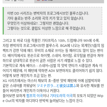
이번 DD 시리즈는 변박자의 프로그레시브인 블루스입니다.
기타 솔로는 반주 소리와 곡의 키가 맞고 있지 않습니다.
무엇인가 이상하네요?. 그렇지만 괜찮습니다.
그렇다는 것으로, 클립도 이상한 느낌으로 해 주었습니다.
그리고 또 바로 다음 작품인 기타프릭스 10th, 드럼매니아 9th에 수록.
자칭 변박자의 프로그레시브한 블루스곡. BGA에 나오는 외계인(?)들의 임
팩트가 강한 덕에 매드 무비의 소재로 쓰이는 등 패러디도 많이 있는 편이
다. 베이직에서도 왼손으로 하이햇, 스네어, 하이탐, 로우탐을 번갈아 쳐야
하므로 상대적으로 왼손이 굼뜬 사람은 사기 레벨로 느낄 수 있다.
기본적으로 계속 베이스 - 스네어+심벌 의 엇박 연타가 시종일관 계속 이
어지기 때문에, 이 패턴에 약하면 ADV 보면마저도 클리어하기 쉽지 않다.
어떻게 보면 개인차가 조금 있는 편.
XG 시리즈에서는 마스터 채보의 초~중반 엇박 패턴에 아예 심벌박자와
같은 스네어를 끼워넣어
ツミナガラ...と彼女は謂ふ
와 유사한 채보를 만
들어 버리면서 개인차가 더욱이나 커졌다.
들어보면 묘하게
펌프의 이곡
이나
기타도라의 이곡
의 모토가 되었던 Wip
e Out의 박자를 마디마다 반박씩 늘려놨다는 느낌이 든다.