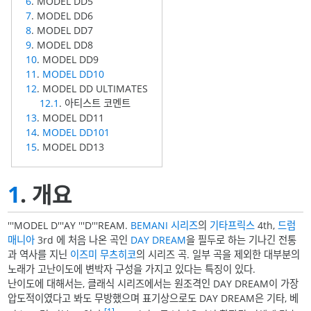
6
. MODEL DD5
7
. MODEL DD6
8
. MODEL DD7
9
. MODEL DD8
10
. MODEL DD9
11
.
MODEL DD10
12
. MODEL DD ULTIMATES
12.1
. 아티스트 코멘트
13
. MODEL DD11
14
.
MODEL DD101
15
. MODEL DD13
1
. 개요
'''MODEL D'''AY '''D'''REAM.
BEMANI 시리즈
의
기타프릭스
4th,
드럼
매니아
3rd 에 처음 나온 곡인
DAY DREAM
을 필두로 하는 기나긴 전통
과 역사를 지닌
이즈미 무츠히코
의 시리즈 곡. 일부 곡을 제외한 대부분의
노래가 고난이도에 변박자 구성을 가지고 있다는 특징이 있다.
난이도에 대해서는, 클래식 시리즈에서는 원조격인 DAY DREAM이 가장
압도적이였다고 봐도 무방했으며 표기상으로도 DAY DREAM은 기타, 베