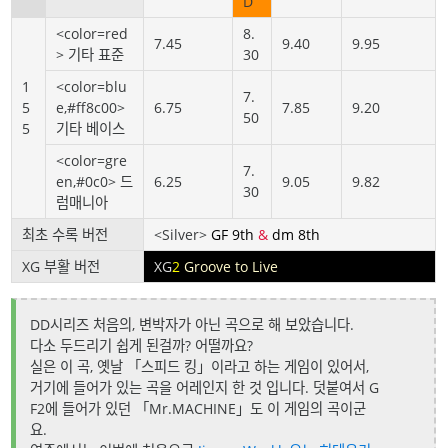
D
<color=red
8.
7.45
9.40
9.95
> 기타 표준
30
1
<color=blu
7.
5
e,#ff8c00>
6.75
7.85
9.20
50
5
기타 베이스
<color=gre
7.
en,#0c0> 드
6.25
9.05
9.82
30
럼매니아
최초 수록 버전
<Silver>
GF 9th
&
dm 8th
XG 부활 버전
XG
2
Groove to Live
DD시리즈 처음의, 변박자가 아닌 곡으로 해 보았습니다.
다소 두드리기 쉽게 된걸까? 어떨까요?
실은 이 곡, 옛날 「스피드 킹」이라고 하는 게임이 있어서,
거기에 들어가 있는 곡을 어레인지 한 것 입니다. 덧붙여서 G
F2에 들어가 있던 「Mr.MACHINE」도 이 게임의 곡이군
요.