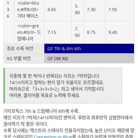
1
<color=blu
5.
3
e,#ff8c00>
4.65
7.30
7.95
90
6
기타 베이스
<color=gre
7.
en,#0c0> 드
7.15
8.75
9.40
95
럼매니아
최초 수록 버전
GF 7th & dm 6th
XG 부활 버전
G
F
D
M
XG
곡중에 몇 번 씩이나 반복되는 리프는 7박자입니다.
14/16이라고 말하는 편이 알기 쉬울지도 모르겠네요.
머리속으로 「3+3+3+3+2」하고 세어서 기억합시다.
여러분, 클리어를 목표로 노력해 주세요.
기타프릭스 7th & 드럼매니아 6th에 수록.
메인 리프가 7박자(14/16박자)인 변박곡. 후반과 최후반의 심벌연타에서
끊어먹기 딱 좋은 곡이다.
수록 당시에는 엑스트라 스테이지 전용곡이었는데, 높은 난이도 때문에 앙
코르 스테이지인
Concertino in Blue
를 소환하기 어렵게 만들었던 주범