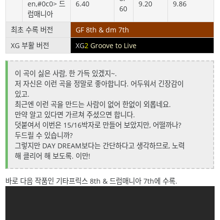
en,#0c0> 드
6.40
9.20
9.86
60
럼매니아
최초 수록 버전
GF 8th & dm 7th
XG 부활 버전
XG
2
Groove to Live
이 곡이 싫은 사람, 한 가득 있겠지~.
저 자신은 이런 곡을 정말로 좋아합니다. 어두워서 긴장감이
있고.
최근엔 이런 곡을 만드는 사람이 없어 한없이 외롭네요.
만약 알고 있다면 가르쳐 주셨으면 합니다.
덧붙여서 이번은 15/16박자로 만들어 보았지만, 어떨까나?
두드릴 수 있습니까?
그렇지만 DAY DREAM보다는 간단하다고 생각하므로, 노력
해 클리어 해 보도록. 이만!
바로 다음 작품인 기타프릭스 8th & 드럼매니아 7th에 수록.