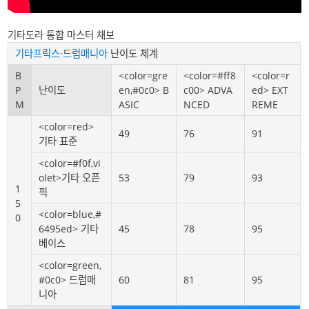
기타도라 통합 마스터 채보
기타프릭스·드럼매니아
난이도 체계
B
<color=gre
<color=#ff8
<color=r
P
난이도
en,#0c0> B
c00> ADVA
ed> EXT
M
ASIC
NCED
REME
<color=red>
49
76
91
기타 표준
<color=#f0f,vi
olet>기타 오픈
53
79
93
1
픽
5
<color=blue,#
0
6495ed> 기타
45
78
95
베이스
<color=green,
#0c0> 드럼매
60
81
95
니아