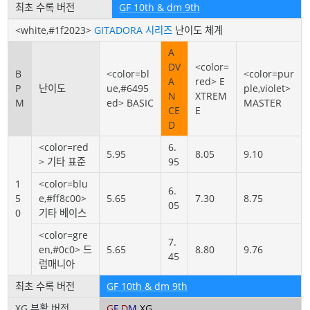
최초 수록 버전
GF 10th & dm 9th
<white,#1f2023>
GITADORA 시리즈
난이도 체계
A
DV
<color=
B
<color=bl
<color=pur
A
red> E
P
난이도
ue,#6495
ple,violet>
N
XTREM
M
ed> BASIC
MASTER
CE
E
D
<color=red
6.
5.95
8.05
9.10
> 기타 표준
95
1
<color=blu
6.
5
e,#ff8c00>
5.65
7.30
8.75
05
0
기타 베이스
<color=gre
7.
en,#0c0> 드
5.65
8.80
9.76
45
럼매니아
최초 수록 버전
GF 10th & dm 9th
XG 부활 버전
G
F
D
M
XG