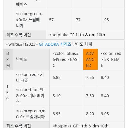
베이스
<color=green,
#0c0> 드럼매
57
77
95
니아
최초 수록 버전
<hotpink>
GF 11th & dm 10th
<white,#1f2023>
GITADORA 시리즈
난이도 체계
B
<color=blue,#
ADV
<color=red
P
난이도
6495ed> BASI
ANC
> EXTREM
M
C
ED
E
<color=red> 기
6.85
7.55
8.40
타 표준
1
<color=blue,#ff
5
8c00> 기타 베이
5.10
7.50
8.40
0
스
<color=green,#
6.95
8.20
9.05
0c0> 드럼매니아
최초 수록 버전
<hotpink>
GF 11th & dm 10th