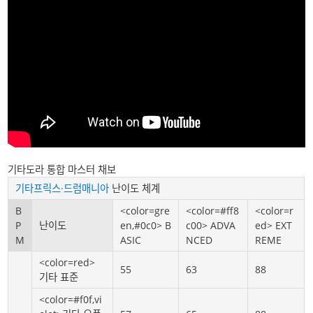
기타도라 통합 마스터 채보
기타프릭스·드럼매니아
난이도 체계
B
<color=gre
<color=#ff8
<color=r
P
난이도
en,#0c0> B
c00> ADVA
ed> EXT
M
ASIC
NCED
REME
<color=red>
55
63
88
기타 표준
<color=#f0f,vi