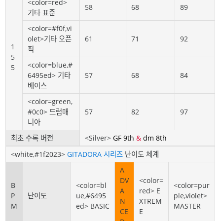
<color=red>
58
68
89
기타 표준
<color=#f0f,vi
olet>기타 오픈
61
71
92
1
픽
5
<color=blue,#
5
6495ed> 기타
57
68
84
베이스
<color=green,
#0c0> 드럼매
57
82
97
니아
최초 수록 버전
<Silver>
GF 9th
&
dm 8th
<white,#1f2023>
GITADORA 시리즈
난이도 체계
A
DV
<color=
B
<color=bl
<color=pur
A
red> E
P
난이도
ue,#6495
ple,violet>
N
XTREM
M
ed> BASIC
MASTER
CE
E