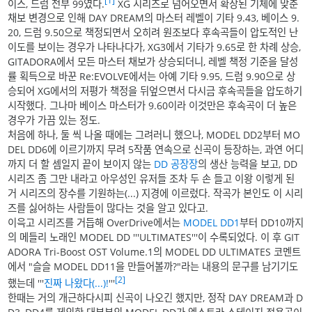
[1]
이스, 드럼 전부 99였다.
XG 시리즈로 넘어오면서 확장된 기체에 맞춘
채보 변경으로 인해 DAY DREAM의 마스터 레벨이 기타 9.43, 베이스 9.
20, 드럼 9.50으로 책정되면서 오히려 원조보다 후속곡들이 압도적인 난
이도를 보이는 경우가 나타나다가, XG3에서 기타가 9.65로 한 차례 상승,
GITADORA에서 모든 마스터 채보가 상승되더니, 레벨 책정 기준을 달성
률 획득으로 바꾼 Re:EVOLVE에서는 아예 기타 9.95, 드럼 9.90으로 상
승되어 XG에서의 저평가 책정을 뒤엎으면서 다시금 후속곡들을 압도하기
시작했다. 그나마 베이스 마스터가 9.60이라 이것만은 후속곡이 더 높은
경우가 가끔 있는 정도.
처음에 하나, 둘 씩 나올 때에는 그려러니 했으나, MODEL DD2부터 MO
DEL DD6에 이르기까지 무려 5작품 연속으로 신곡이 등장하는, 과연 어디
까지 더 할 셈일지 끝이 보이지 않는
DD 공장장
의 생산 능력을 보고, DD
시리즈 좀 그만 내라고 아우성인 유저들 조차 두 손 들고 이왕 이렇게 된
거 시리즈의 장수를 기원하는(...) 지경에 이르렀다. 작곡가 본인도 이 시리
즈를 싫어하는 사람들이 많다는 것을 알고 있다고.
이윽고 시리즈를 거듭해 OverDrive에서는
MODEL DD1
부터 DD10까지
의 메들리 노래인 MODEL DD '''ULTIMATES'''이 수록되었다. 이 후 GIT
ADORA Tri-Boost OST Volume.1의 MODEL DD ULTIMATES 코멘트
에서 "슬슬 MODEL DD11을 만들어볼까?"라는 내용의 문구를 남기기도
[2]
했는데 '''
진짜 나왔다(...)!
'''
한때는 거의 개근하다시피 신곡이 나오긴 했지만, 정작 DAY DREAM과 D