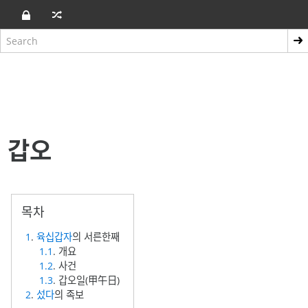
갑오
1
.
육십갑자
의 서른한째
1.1
. 개요
1.2
. 사건
1.3
. 갑오일(甲午日)
2
.
섰다
의 족보