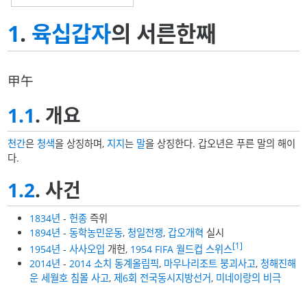
1
.
육십갑자
의 서른한째
甲午
1.1
. 개요
천간
은
청색
을 상징하며,
지지
는
말
을 상징한다. 갑오년은 푸른 말의 해이
다.
1.2
. 사건
1834년
-
헌종
즉위
1894년
-
동학농민운동
,
청일전쟁
,
갑오개혁
실시
[1]
1954년
-
사사오입
개헌,
1954 FIFA 월드컵 스위스
2014년
-
2014 소치 동계올림픽
,
마우나리조트 붕괴사고
,
청해진해
운 세월호 침몰 사고
,
제6회 전국동시지방선거
,
미네이랑의 비극