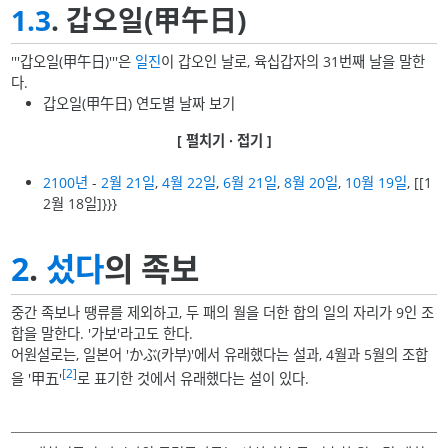
1.3
. 갑오일(甲午日)
'''갑오일(甲午日)'''은
일진
이 갑오인 날로, 육십갑자의 31번째 날을 말한
다.
갑오일(甲午日) 연도별 날짜 보기
[ 펼치기 · 접기 ]
2100년
-
2월 21일
,
4월 22일
,
6월 21일
,
8월 20일
,
10월 19일
, [[1
2월 18일]}}}
2
.
섰다
의 족보
중간 족보나 땡류를 제외하고, 두 패의 월을 더한 합의 일의 자리가 9인 조
합을 말한다. '가보'라고도 한다.
어원설로는, 일본어 'かぶ(카부)'에서 유래했다는 설과, 4월과 5월의 조합
[2]
을 '甲五'
로 표기한 것에서 유래했다는 설이 있다.