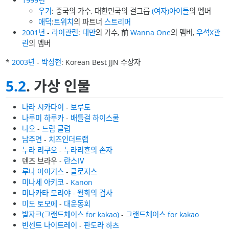
1999년
우기
: 중국의 가수, 대한민국의 걸그룹
(여자)아이들
의 멤버
애덕
:
트위치
의 파트너
스트리머
2001년
-
라이관린
:
대만
의 가수, 前
Wanna One
의 멤버,
우석X관
린
의 멤버
*
2003년
-
박성현
: Korean Best JJN 수상자
5.2
. 가상 인물
나라 시카다이
-
보루토
나루미 하루카
-
배틀걸 하이스쿨
나오
-
드림 클럽
남주연
-
치즈인더트랩
누라 리쿠오
-
누라리횬의 손자
덴즈 브라우 -
란스Ⅳ
루나 아이기스
-
클로저스
미나세 아키코
-
Kanon
미나카타 모리야
-
월화의 검사
미도 토모에
-
대운동회
발자크(그랜드체이스 for kakao)
-
그랜드체이스 for kakao
빈센트 나이트레이
-
판도라 하츠