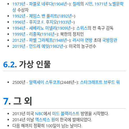
1973년
-
파블로 네루다
(
1904년
~):
칠레
의
시인
,
1971년
노벨문학
상
수상자
1992년
-
제임스 밴 플리트
(
1892년
~)
1996년
-
후지코 F. 후지오
(
1933년
~)
1994년
-
세베리노 미넬리
(
1909년
~):
스위스
의 전 축구 감독
1999년
-
리종옥
(
1916년
~): 북한의 정치인
2012년
-
파벨 그라체프
(
1948년
~):
러시아 연방
초대
국방장관
2019년
-
안드레 에밋
(
1982년
~): 미국의 농구선수
6.2
. 가상 인물
2500년 -
알렉세이 스투코프
(2448년~):
스타크래프트 브루드 워
7
. 그 외
2013년 미국
NBC
에서
미드 블랙리스트
방영을 시작했다.
2014년 이날
엑스박스 원
이 한국에 발매되었다.
다음 해까지 정확히 100일이 남는 날이다.