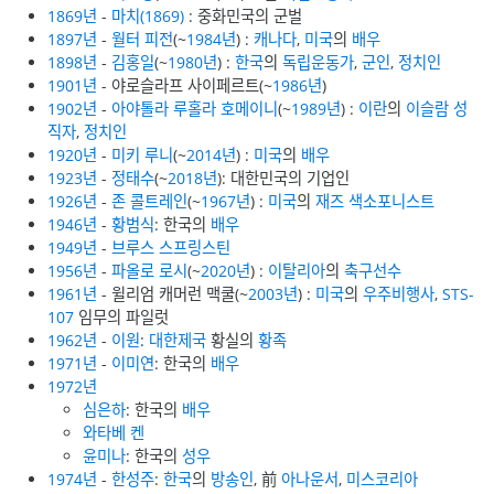
1869년
-
마치(1869)
: 중화민국의 군벌
1897년
-
월터 피전
(~
1984년
) :
캐나다
,
미국
의
배우
1898년
-
김홍일
(~
1980년
) :
한국
의
독립운동가
,
군인
,
정치인
1901년
- 야로슬라프 사이페르트(~
1986년
)
1902년
-
아야톨라 루홀라 호메이니
(~
1989년
) :
이란
의
이슬람
성
직자
,
정치인
1920년
-
미키 루니
(~
2014년
) :
미국
의
배우
1923년
-
정태수
(~
2018년
): 대한민국의 기업인
1926년
-
존 콜트레인
(~
1967년
) :
미국
의
재즈
색소포니스트
1946년
-
황범식
: 한국의
배우
1949년
-
브루스 스프링스틴
1956년
-
파올로 로시
(~
2020년
) :
이탈리아
의
축구선수
1961년
- 윌리엄 캐머런 맥쿨(~
2003년
) :
미국
의
우주비행사
,
STS-
107
임무의 파일럿
1962년
-
이원
:
대한제국
황실의
황족
1971년
-
이미연
: 한국의
배우
1972년
심은하
: 한국의
배우
와타베 켄
윤미나
: 한국의
성우
1974년
-
한성주
:
한국
의
방송인
, 前
아나운서
,
미스코리아