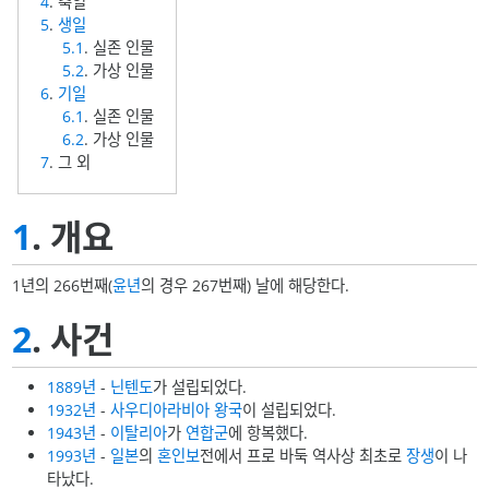
4
. 축일
5
.
생일
5.1
. 실존 인물
5.2
. 가상 인물
6
.
기일
6.1
. 실존 인물
6.2
. 가상 인물
7
. 그 외
1
. 개요
1년의 266번째(
윤년
의 경우 267번째) 날에 해당한다.
2
. 사건
1889년
-
닌텐도
가 설립되었다.
1932년
-
사우디아라비아 왕국
이 설립되었다.
1943년
-
이탈리아
가
연합군
에 항복했다.
1993년
-
일본
의
혼인보
전에서 프로 바둑 역사상 최초로
장생
이 나
타났다.