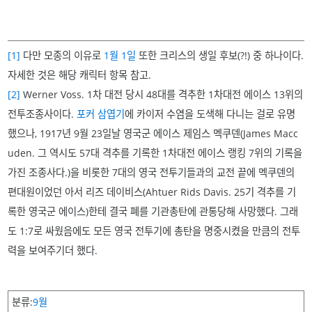
[1]
다만 모종의 이유로
1월 1일
또한 크리스의 생일 후보(?!) 중 하나이다.
자세한 것은 해당 캐릭터 항목 참고.
[2]
Werner Voss. 1차 대전 당시 48대를 격추한 1차대전 에이스 13위의
전투조종사이다.
포커 삼엽기
에 카이저 수염을 도색해 다니는 걸로 유명
했으나, 1917년 9월 23일날 영국군 에이스 제임스 멕쿠덴(James Macc
uden. 그 역시도 57대 격추를 기록한 1차대전 에이스 랭킹 7위의 기록을
가진 조종사다.)을 비롯한 7대의 영국 전투기들과의 교전 끝에 멕쿠덴의
편대원이었던 아서 리즈 데이비스(Ahtuer Rids Davis. 25기 격추를 기
록한 영국군 에이스)한테 결국 폐를 기관총탄에 관통당해 사망했다. 그래
도 1:7로 싸웠음에도 모든 영국 전투기에 총탄을 명중시켰을 만큼의 전투
력을 보여주기더 했다.
분류
9월