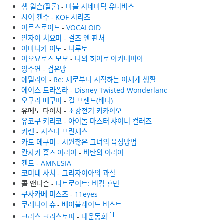
샘 윌슨(팔콘)
-
마블 시네마틱 유니버스
시이 켄수
-
KOF 시리즈
아르스로이드
-
VOCALOID
안자이 치요미
-
걸즈 앤 판처
야마나카 이노
-
나루토
야오요로즈 모모
-
나의 히어로 아카데미아
양수연
-
검은방
에밀리아
-
Re: 제로부터 시작하는 이세계 생활
에이스 트라폴라
-
Disney Twisted Wonderland
오구라 메구미
-
걸 프렌드(베타)
유메노 다이치 -
초강전기 키카이오
유코쿠 키리코
-
아이돌 마스터 샤이니 컬러즈
카렌
-
시스터 프린세스
카토 메구미
-
시원찮은 그녀의 육성방법
칸자키 홈즈 아리아
-
비탄의 아리아
켄트
-
AMNESIA
코미네 사치
-
그리자이아의 과실
콜 앤더슨 -
디트로이트: 비컴 휴먼
쿠사카베 미스즈
-
11eyes
쿠레나이 슈
-
베이블레이드 버스트
[1]
크리스 크리스토퍼
-
대운동회