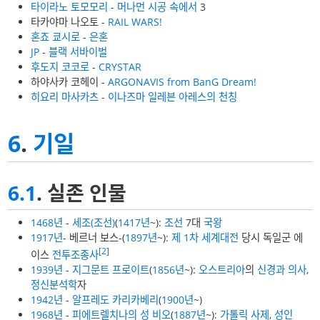
타이라노 토모모리
-
머나먼 시공 속에서
3
타카야마 나오토 -
RAIL WARS!
혼죠 쿄시로
-
은혼
JP
-
블랙 서바이벌
후도지 코코로
-
CRYSTAR
하야사카 코헤이 -
ARGONAVIS from BanG Dream!
히요리 마사카츠
-
이나즈마 일레븐 아레스의 천칭
6
.
기일
6.1
. 실존 인물
1468년
-
세조(조선)
(
1417년
~):
조선
7대
국왕
1917년
- 베르너 보스-(
1897년
~):
제 1차 세계대전
당시 독일군 에
[2]
이스
전투조종사
1939년
-
지그문트 프로이트
(
1856년
~):
오스트리아
의
신경과
의사
,
정신분석학
자
1942년
-
알프레도 카리카베리
(
1900년
~)
1968년
-
피에트렐치나의 성 비오
(
1887년
~):
가톨릭
사제
,
성인