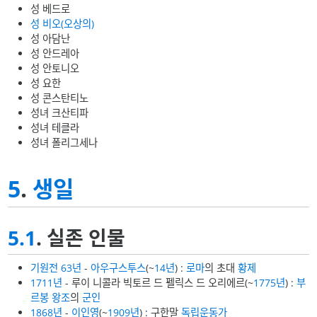
성 베드로
성 비오(오상의)
성 아담난
성 안드레아
성 안토니오
성 요한
성 콘스탄티노
성녀 크산티파
성녀 테클라
성녀 폴리그세나
5
.
생일
5.1
. 실존 인물
기원전 63년
-
아우구스투스
(~
14년
) :
로마
의 초대
황제
1711년
- 루이 니콜라 빅토르 드 펠릭스 드 오리에르(~
1775년
) :
부
르봉 왕조
의
군인
1868년
-
이인영
(~
1909년
) : 구한말
독립운동가