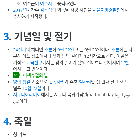
여주군이
여주시
로 승격하였다.
2017년
- 가수
김광석
의 외동딸 사망 사건을
서울지방경찰청
에서
수사하기 시작했다.
3
. 기념일 및 절기
24절기
의 하나인
추분
이
9월 22일
또는 9월 23일이다.
추분
에는 지
구상 어느 장소에서나 낮과 밤의 길이가 12시간으로 같다. 이날을
기점으로
북반구
에서는 밤의 길이가 낮의 길이보다 길어지며
남반구
에서는 그 반대이다.
바이섹슈얼의 날
양력
생일
기준으로
천칭자리
가 수호
별자리
인 첫 번째 날. 마지막
날은
10월 22일
이다.
사우디아라비아
에서는 사우디 국립기념일(national day;اليوم الوط
ني)이다.
4
. 축일
성 리노