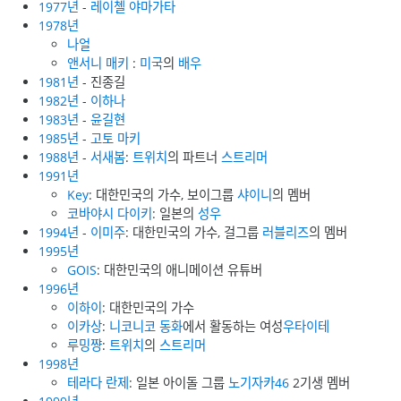
1977년
-
레이첼 야마가타
1978년
나얼
앤서니 매키
:
미국
의
배우
1981년
- 진종길
1982년
-
이하나
1983년
-
윤길현
1985년
-
고토 마키
1988년
-
서새봄
:
트위치
의 파트너
스트리머
1991년
Key
: 대한민국의 가수, 보이그룹
샤이니
의 멤버
코바야시 다이키
: 일본의
성우
1994년
-
이미주
: 대한민국의 가수, 걸그룹
러블리즈
의 멤버
1995년
GOIS
: 대한민국의 애니메이션 유튜버
1996년
이하이
: 대한민국의 가수
이카상
:
니코니코 동화
에서 활동하는 여성
우타이테
루밍쨩
:
트위치
의
스트리머
1998년
테라다 란제
: 일본 아이돌 그룹
노기자카46
2기생 멤버