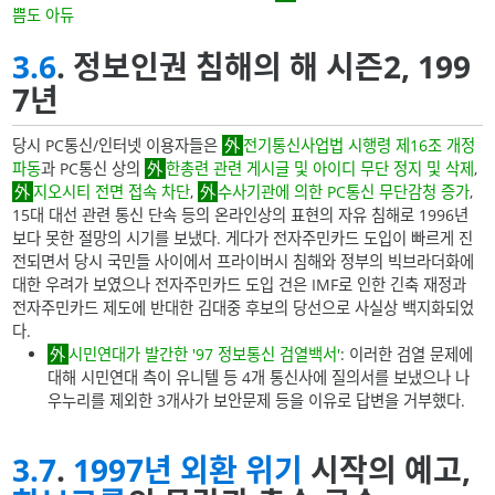
쁨도 아듀
3.6
. 정보인권 침해의 해 시즌2, 199
7년
당시 PC통신/인터넷 이용자들은
전기통신사업법 시행령 제16조 개정
파동
과 PC통신 상의
한총련 관련 게시글 및 아이디 무단 정지 및 삭제
,
지오시티 전면 접속 차단
,
수사기관에 의한 PC통신 무단감청 증가
,
15대 대선 관련 통신 단속 등의 온라인상의 표현의 자유 침해로 1996년
보다 못한 절망의 시기를 보냈다. 게다가 전자주민카드 도입이 빠르게 진
전되면서 당시 국민들 사이에서 프라이버시 침해와 정부의 빅브라더화에
대한 우려가 보였으나 전자주민카드 도입 건은 IMF로 인한 긴축 재정과
전자주민카드 제도에 반대한 김대중 후보의 당선으로 사실상 백지화되었
다.
시민연대가 발간한 '97 정보통신 검열백서'
: 이러한 검열 문제에
대해 시민연대 측이 유니텔 등 4개 통신사에 질의서를 보냈으나 나
우누리를 제외한 3개사가 보안문제 등을 이유로 답변을 거부했다.
3.7
.
1997년 외환 위기
시작의 예고,