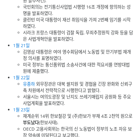
원 탈주사건).
국민회의는 전기통신사업법 시행령 16조 개정에 항의하는 성
명을 발표하였다.
클린턴 미국 대통령이 재선 취임식을 가져 2번째 임기를 시작
하였다.
시라크 프랑스 대통령이 검찰 독립, 무죄추정원칙 강화 등을 담
은 사법개혁안을 발표하였다.
1월 21일
김영삼 대통령은 여야 영수회담에서 노동법 및 안기부법 재개
정 의사를 표명하였다.
미국 정부는 통신품위법 소송사건에 대한 적요서를 연방대법
원에 제출했다.
1월 22일
유종하
외무장관은 대북 쌀지원 및 경협을 긴장 완화와 신뢰구
축 차원에서 전략적으로 시행한다고 밝혔다.
서울시는 여의도광장 및 난지도 쓰레기매립지 공원화 등 주요
사업계획을 발표하였다.
1월 23일
재계순위 14위 한보철강 및 (주)한보가 부채 4조 2천억 원으로
부도났다
(한보사태).
OECD 고용사회위는 한국의 신 노동법이 정부의 노조 자유 보
장 약속에 미달된다고 보고했다.