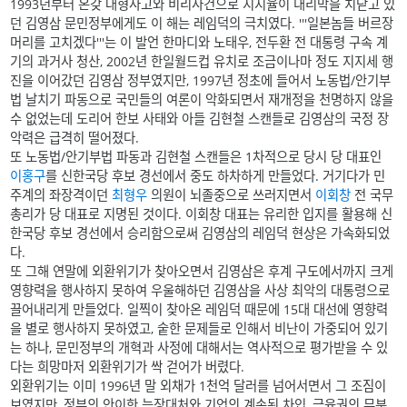
1993년부터 온갖 대형사고와 비리사건으로 지지율이 내리막을 치닫고 있
던 김영삼 문민정부에게도 이 해는 레임덕의 극치였다. '''일본놈들 버르장
머리를 고치겠다'''는 이 발언 한마디와 노태우, 전두환 전 대통령 구속 계
기의 과거사 청산, 2002년 한일월드컵 유치로 조금이나마 정도 지지세 행
진을 이어갔던 김영삼 정부였지만, 1997년 정초에 들어서 노동법/안기부
법 날치기 파동으로 국민들의 여론이 악화되면서 재개정을 천명하지 않을
수 없었는데 도리어 한보 사태와 아들 김현철 스캔들로 김영삼의 국정 장
악력은 급격히 떨어졌다.
또 노동법/안기부법 파동과 김현철 스캔들은 1차적으로 당시 당 대표인
이홍구
를 신한국당 후보 경선에서 중도 하차하게 만들었다. 거기다가 민
주계의 좌장격이던
최형우
의원이 뇌졸중으로 쓰러지면서
이회창
전 국무
총리가 당 대표로 지명된 것이다. 이회창 대표는 유리한 입지를 활용해 신
한국당 후보 경선에서 승리함으로써 김영삼의 레임덕 현상은 가속화되었
다.
또 그해 연말에 외환위기가 찾아오면서 김영삼은 후계 구도에서까지 크게
영향력을 행사하지 못하여 우울해하던 김영삼을 사상 최악의 대통령으로
끌어내리게 만들었다. 일찍이 찾아온 레임덕 때문에 15대 대선에 영향력
을 별로 행사하지 못하였고, 숱한 문제들로 인해서 비난이 가중되어 있기
는 하나, 문민정부의 개혁과 사정에 대해서는 역사적으로 평가받을 수 있
다는 희망마저 외환위기가 싹 걷어가 버렸다.
외환위기는 이미 1996년 말 외채가 1천억 달러를 넘어서면서 그 조짐이
보였지만, 정부의 안이한 늑장대처와 기업의 계속된 차입, 금융권의 무분