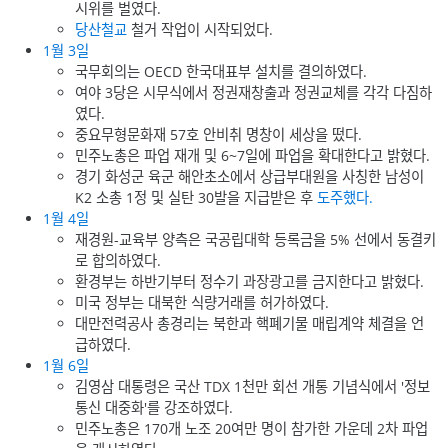
시위를 벌였다.
당산철교
철거 작업이 시작되었다.
1월 3일
국무회의는 OECD 한국대표부 설치를 결의하였다.
여야 3당은 시무식에서 정권재창출과 정권교체를 각각 다짐하
였다.
중요무형문화재 57호 안비취 명창이 세상을 떴다.
민주노총은 파업 재개 및 6~7일에 파업을 확대한다고 밝혔다.
경기 화성군 육군 해안초소에서 상급부대원을 사칭한 남성이
K2 소총 1정 및 실탄 30발을 지급받은 후
도주했다.
1월 4일
재경원-교육부 양측은 국공립대학 등록금을 5% 선에서 동결키
로 합의하였다.
환경부는 하반기부터 정수기 과장광고를 금지한다고 밝혔다.
미국 정부는 대북한 식량거래를 허가하였다.
대만전력공사 총경리는 북한과 핵폐기물 매립계약 체결을 언
급하였다.
1월 6일
김영삼 대통령은 국산 TDX 1천만 회선 개통 기념식에서 '정보
통신 대중화'를 강조하였다.
민주노총은 170개 노조 20여만 명이 참가한 가운데 2차 파업