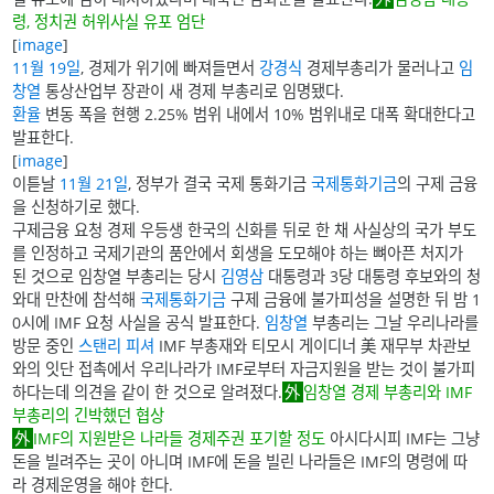
령, 정치권 허위사실 유포 엄단
[
image
]
11월 19일
, 경제가 위기에 빠져들면서
강경식
경제부총리가 물러나고
임
창열
통상산업부 장관이 새 경제 부총리로 임명됐다.
환율
변동 폭을 현행 2.25% 범위 내에서 10% 범위내로 대폭 확대한다고
발표한다.
[
image
]
이튿날
11월 21일
, 정부가 결국 국제 통화기금
국제통화기금
의 구제 금융
을 신청하기로 했다.
구제금융 요청 경제 우등생 한국의 신화를 뒤로 한 채 사실상의 국가 부도
를 인정하고 국제기관의 품안에서 회생을 도모해야 하는 뼈아픈 처지가
된 것으로 임창열 부총리는 당시
김영삼
대통령과 3당 대통령 후보와의 청
와대 만찬에 참석해
국제통화기금
구제 금융에 불가피성을 설명한 뒤 밤 1
0시에 IMF 요청 사실을 공식 발표한다.
임창열
부총리는 그날 우리나라를
방문 중인
스탠리 피셔
IMF 부총재와 티모시 게이디너 美 재무부 차관보
와의 잇단 접촉에서 우리나라가 IMF로부터 자금지원을 받는 것이 불가피
하다는데 의견을 같이 한 것으로 알려졌다.
임창열 경제 부총리와 IMF
부총리의 긴박했던 협상
IMF의 지원받은 나라들 경제주권 포기할 정도
아시다시피 IMF는 그냥
돈을 빌려주는 곳이 아니며 IMF에 돈을 빌린 나라들은 IMF의 명령에 따
라 경제운영을 해야 한다.