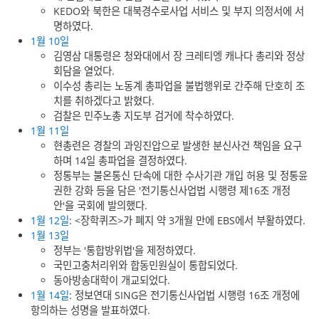
KEDO와 북한은 대북경수로사업 서비스 및 부지 의정서에 서
명하였다.
1월 10일
김영삼 대통령은 청와대에서 장 크레티엥 캐나다 총리와 정상
회담을 열었다.
이수성 총리는 노동계 총파업을 불법행위로 간주해 단호히 조
치를 취하겠다고 밝혔다.
검찰은 민주노총 지도부 검거에 착수하였다.
1월 11일
현총련은 경찰의 과잉진압으로 발생한 분신사건 책임을 요구
하며 14일 총파업을 결정하였다.
정통부는 불온통신 단속에 대한 수사기관 개입 허용 및 정통윤
권한 강화 등을 담은 '전기통신사업법 시행령 제16조 개정
안'을 국회에 발의했다.
1월 12일
: <장학퀴즈>가 폐지 약 3개월 만에 EBS에서 부활하였다.
1월 13일
정부는 '통합방위법'을 제정하였다.
국민고충처리위와 합동민원실이 통합되었다.
동아방송대학이 개교되었다.
1월 14일
: 정보연대 SING은 전기통신사업법 시행령 16조 개정에
항의하는 성명을 발표하였다.