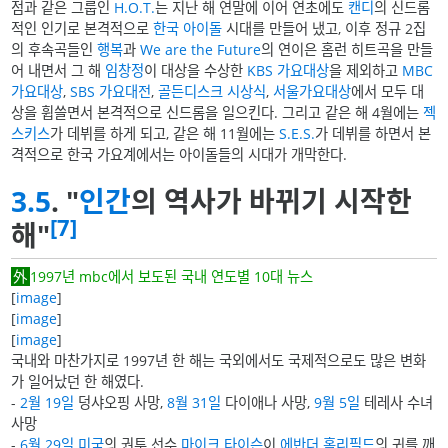
점과 같은 그룹인
H.O.T.
는 지난 해 연말에 이어 연초에도
캔디
의 신드롬
적인 인기로 본격적으로
한국 아이돌
시대를 만들어 냈고, 이후 정규 2집
의 후속곡들인
행복
과
We are the Future
의 연이은 홈런 히트곡을 만들
어 내면서 그 해
임창정
이 대상을 수상한
KBS 가요대상
을 제외하고
MBC
가요대상
,
SBS 가요대전
,
골든디스크 시상식
,
서울가요대상
에서 모두 대
상을 휩쓸면서 본격적으로 신드롬을 일으킨다. 그리고 같은 해 4월에는
젝
스키스
가 데뷔를 하게 되고, 같은 해 11월에는
S.E.S.
가 데뷔를 하면서 본
격적으로 한국 가요계에서는 아이돌들의 시대가 개막한다.
3.5
. "
인간
의 역사가 바뀌기 시작한
[7]
해"
1997년 mbc에서 보도된 국내 연도별 10대 뉴스
[
image
]
[
image
]
[
image
]
국내와 마찬가지로 1997년 한 해는 국외에서도 국제적으로도 많은 변화
가 일어났던 한 해였다.
-
2월 19일
덩샤오핑 사망,
8월 31일
다이애나 사망,
9월 5일
테레사 수녀
사망
-
6월 29일
미국
의 권투 선수
마이크 타이슨
이
에반더 홀리필드
의 귀를 깨