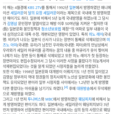
이 해는 4월경에
KBS 2TV
를 통해서 1992년
일본
에서 방영하였던 애니메
이션
세일러문
이
달의 요정 세일러문
이라는 제목으로 국내에 첫 방영하였
던 해이기도 하다. 일본에 비해서 5년 늦게 국내방영을 하였는데 그 당시
가
김영삼
문민정부 말엽이었고 해방 이후 50여년을 지켜온 '''철저한 대
(對) 일본문화 봉인정책과
청소년보호법
제정'''의 여파로 일부 내용이 국
내 심의상으로 대폭 수정, 개편되었던 영향이 있었다. 특히
히노 레이
(국내
명: 비키)가 나오는 일본식 신사가 나오는 장면이 통째로 삭제되었으며
미
즈노 아미
(국내명: 유리)가 남친인 우라와(국내명: 피터)와의 만남상에서
우라와가 세일러 머큐리를 공격하는 꿈의 내용 중 머큐리가 옷이 찢어져
나체가 되는 장면 등이 통째로 삭제되었고 또한 히노 레이가 첫 등장하는
장면마저도 편집수정되어서 그 당시 이러한 사정을 몰랐다가 뒤늦게서야
삭제편집되었다는 것을 알게 되었던 시청자들을 놀라게 만들었다.
또한 이 때는 1998년 일본문화 대개방이 이뤄지기도 1년 전의 일이었고
김영삼 정부까지 역대 정권들의 정치사회적 노선상 일본문화에 대한 봉인
책도 유지되었던 편이라 일부 시청자들 사이에서는 1,2년만 늦게 방영했
[4]
다면 좋았다는 아쉬움을 남기기도 하였다.
후에
대원방송
에서 무삭제판
으로 재방영을 하였다.
그리고 1년 먼저
투니버스
와
MBC
에서 방영하였던
웨딩피치
에 비해서 늦
게 방영하였던 편이기도 하다. 일본에서는 세일러문이 웨딩피치보다 3년
먼저 방영하여 선점하였던 편이지만 국내에서는 심의 등의 사정으로 웨딩