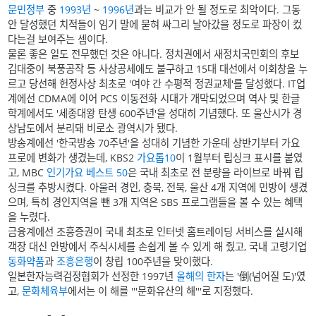
문민정부
중
1993년
~
1996년
과는 비교가 안 될 정도로 최악이다. 그동
안 달성했던 치적들이 임기 말에 묻혀 싸그리 날아갔을 정도로 파장이 컸
다는걸 보여주는 셈이다.
물론 좋은 일도 전무했던 것은 아니다. 정치권에서 새정치국민회의 후보
김대중이 북풍공작 등 사상공세에도 불구하고 15대 대선에서 이회창을 누
르고 당선해 헌정사상 최초로 '여야 간 수평적 정권교체'를 달성했다. IT업
계에선 CDMA에 이어 PCS 이동전화 시대가 개막되었으며 역사 및 한글
학계에서도 '세종대왕 탄생 600주년'을 성대히 기념했다. 또 울산시가 경
상남도에서 분리돼 비로소 광역시가 됐다.
방송계에선 '한국방송 70주년'을 성대히 기념한 가운데 상반기부터 가요
프로에 변화가 생겼는데, KBS2
가요톱10
이 1월부터 립싱크 표시를 붙였
고, MBC
인기가요 베스트 50
은 국내 최초로 전 분량을 라이브로 바꿔 립
싱크를 추방시켰다. 아울러 경인, 충북, 전북, 울산 4개 지역에 민방이 생겼
으며, 특히 경인지역을 뺀 3개 지역은 SBS 프로그램들을 볼 수 있는 혜택
을 누렸다.
금융계에선 조흥증권이 국내 최초로 인터넷 홈트레이딩 서비스를 실시해
객장 대신 안방에서 주식시세를 손쉽게 볼 수 있게 해 줬고, 국내 고령기업
동화약품
과
조흥은행
이 창립 100주년을 맞이했다.
일본한자능력검정협회가 선정한 1997년
올해의 한자
는 '倒(넘어질 도)'였
고,
문화체육부
에서는 이 해를 '''문화유산의 해'''로 지정했다.