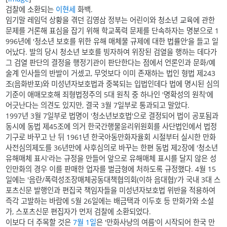
검찰에 소환되는
이현세
화백.
임기말 레임덕 상황을 겪던 김영삼 정부는 어린이와 청소년 교육에 관한
문제를 거론해 표심을 잡기 위해 학교폭력 문제를 단속하자는 명분으로 1
996년에 '청소년 보호를 위한 유해 매체물 규제에 대한 법률안’을 들고 일
어났다. 발의 당시 청소년 보호를 빙자하여 위장된 검열을 행하는 데다가
그 검열 판단의 결정을 행정기관이 판단한다는 점에서 언론인과 문화/예
술계 인사들의 반발이 거셌고, 무엇보다 이미 존재하는 법인 형법 제243
조(음화반포)와 미성년자보호법과 중복되는 입법인데다 법에 명시된 심의
기준이 애매모호해 죄형법정주의 5대 원칙 중 하나인 '명확성의 원칙'에
어긋난다는 의견도 있지만, 결국 3월 7일부로 통과되고 말았다.
1997년 3월 7일부로 법명이 '청소년보호법'으로 결정되어 법이 공포됨과
동시에 동법 제45조에 의거 한국간행물윤리위원회를 사단법인에서 법정
기구로 바꾸고 난 뒤 1961년 한국아동만화자율회 시절부터 실시한 만화
사전심의제도를 36년만에 사후심의로 바꾸는 한편 동법 제2장에 '청소년
유해매체 표시'라는 규정을 만들어 앞으로 유해매체 표시를 달지 않은 성
인만화의 경우 이를 판매한 업자를 벌금형에 처하도록 규정했다. 4월 15
일에는 '음란/폭력성조장매체공동대책협의회(이하 음대협)'가 국내 3대 스
포츠신문 발행인과 편집국 책임자들을 미성년자보호법 위반을 적용하여
즉각 고발하는 바람에 5월 26일에는 배금택과 이두호 등 만화가와 소설
가, 스포츠신문 편집자가 먼저 검찰에 소환되었다.
이보다 더 주목할 것은
7월 1일
은 '만화사냥의 여름'이 시작되어 한국 만