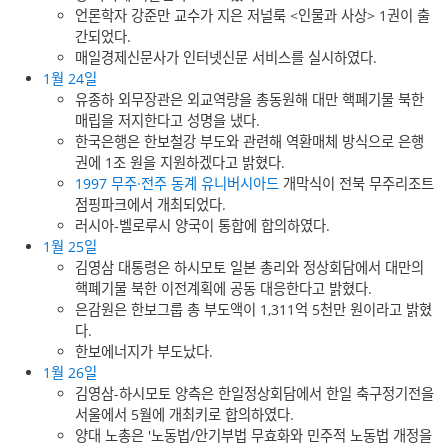
언론학자 강준만 교수가 지은 저널룩 <인물과 사상> 1권이 출
간되었다.
매일경제신문사가 인터넷신문 서비스를 실시하였다.
1월 24일
유종하 외무장관은 외교역량을 총동원해 대만 핵폐기물 북한
매립을 저지한다고 성명을 냈다.
한국은행은 한보철강 부도와 관련해 역환매체 방식으로 은행
권에 1조 원을 지원하겠다고 밝혔다.
1997 무주·전주 동계 유니버시아드
개막식이 전북 무주리조트
점핑파크에서 개최되었다.
러시아-벨로루시 양국이 통합에 합의하였다.
1월 25일
김영삼 대통령은 하시모토 일본 총리와 정상회담에서 대만의
핵폐기물 북한 이전계획에 공동 대응한다고 밝혔다.
은감원은 한보그룹 총 부도액이 1,311억 5천만 원이라고 밝혔
다.
한보에너지가 부도났다.
1월 26일
김영삼-하시모토 양측은 한일정상회담에서 한일 축구정기전을
서울에서 5월에 개최키로 합의하였다.
양대 노총은 '노동법/안기부법 무효화와 민주적 노동법 개정을