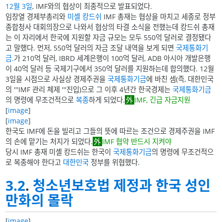
12월 3일
, IMF와의 협상이 최종적으로 발표되었다.
임창열 경제부총리와
미셸 캉드쉬
IMF 총재는 협상을 마치고 세종로 정부
종합청사 대회의장으로 나와서 협상의 타결 소식을 전했는데 캉드쉬 총재
는 이 자리에서 한국에 지원할 자금 규모는 모두 550억 달러로 결정됐다
고 말했다. 먼저, 550억 달러의 자금 조달 내역을 보게 되면
국제통화기
금.
가 210억 달러, IBRD 세계은행이 100억 달러, ADB 아시아 개발은행
이 40억 달러 등 국제기구에서 350억 달러를 지원하는데 합의했다. 12월
3일을 시점으로 사실상 경제주권을
국제통화기금
에 바친 셈(즉, 대한민국
의 '''IMF 관리 체제 '''진입)으로 그 이후 4년간 한국경제는
국제통화기금
의 명령에 무조건적으로
복종
하게 되었다.
IMF, 긴급 자금지원
[
image
]
[
image
]
한국도 IMF에 돈을 빌리고 그들의 뜻에 따르는 조건으로 경제주권을 IMF
의 손에 맡기는 처지가 되었다.
IMF 협약 반드시 지켜야
당시 IMF 총재 미셸 캉드쉬는 한국이
국제통화기금
의 명령에 무조건적으
로 복종해야 한다고
대한민국
정부를 위협했다.
3.2
.
청소년보호법 제정과 한국 성인
만화의 몰락
[
image
]