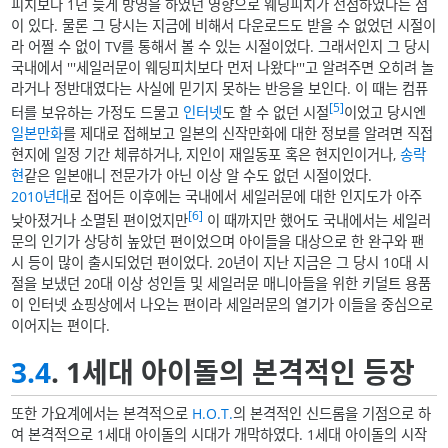
피치보다 1년 늦게 방영을 하였던 영향으로 웨딩피치가 선점하였다는 점
이 있다. 물론 그 당시는 지금에 비해서 다운로드도 받을 수 없었던 시절이
라 어쩔 수 없이 TV를 통해서 볼 수 있는 시절이었다. 그래서인지 그 당시
국내에서 '''세일러문이 웨딩피치보다 먼저 나왔다'''고 알려주면 오히려 놀
라거나 정반대였다는 사실에 믿기지 못하는 반응을 보인다. 이 때는 컴퓨
[5]
터를 보유하는 가정도 드물고
인터넷
도 할 수 없던 시절
이었고 당시엔
일본
만화
를 제대로 접해보고 일본의 신작만화에 대한 정보를 알려면 직접
현지에 일정 기간 체류하거나, 지인이 재일동포 혹은 현지인이거나,
송락
현
같은 일본애니 전문가가 아닌 이상 알 수도 없던 시절이었다.
2010년대
로 접어든 이후에는 국내에서 세일러문에 대한 인지도가 아주
[6]
낮아졌거나 소멸된 편이었지만
이 때까지만 했어도 국내에서는 세일러
문의 인기가 상당히 높았던 편이었으며 아이들을 대상으로 한 완구와 팬
시 등이 많이 출시되었던 편이었다. 20년이 지난 지금은 그 당시 10대 시
절을 보냈던 20대 이상 성인들 및 세일러문 매니아들을 위한 키덜트 용품
이 인터넷 쇼핑상에서 나오는 편이라 세일러문의 열기가 이들을 중심으로
이어지는 편이다.
3.4
. 1세대 아이돌의 본격적인 등장
또한 가요계에서는 본격적으로
H.O.T.
의 본격적인 신드롬을 기점으로 하
여 본격적으로 1세대 아이돌의 시대가 개막하였다. 1세대 아이돌의 시작