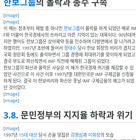
한보그룹
의 몰락과 총수 구속
[
image
]
[
image
]
이 해는 정초부터 재벌 중 하나인
한보그룹
이 몰락을 하게 되었던 해로 IM
F와 더불어 한국경제사의 쓰라리고 아픈 기억이 있는 대목이다. 90년대까
지만 했어도 한보그룹은 상아제약 등을 인수하며 다방면에서 잘 나가려고
하였지만, 1997년 초반에 들어서
정태수
당시 한보 회장의 비리가 겹치고
국회 청문회 등에도 출석하면서 그룹 경영에 최대위기를 맞이하게 되었고
결국 부도로 파산하면서 IMF 직전에 해체된 그룹이 되었다.
한보그룹의 파산과 몰락은 사실상 이 해가 한국경제 위기를 체감할 수 있
었던 사건으로 이 사건 이후 1997년말 대한민국은 IMF 구제금융 신청을
하게 된다. 결국 이 한보비리와 파산은 훗날 IMF 구제금융의 예고가 되었
던 것이었다.
[
image
]
[
image
]
3.8
. 문민정부의 지지율 하락과 위기
[
image
]
1997년
15대 대선
당시 손을 맞잡은
김영삼
과
이회창
의 모습