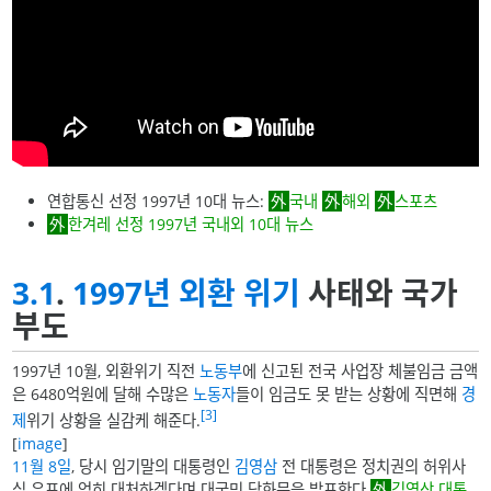
연합통신 선정 1997년 10대 뉴스:
국내
해외
스포츠
한겨레 선정 1997년 국내외 10대 뉴스
3.1
.
1997년 외환 위기
사태와 국가
부도
1997년 10월, 외환위기 직전
노동부
에 신고된 전국 사업장 체불임금 금액
은 6480억원에 달해 수많은
노동자
들이 임금도 못 받는 상황에 직면해
경
[3]
제
위기 상황을 실감케 해준다.
[
image
]
11월 8일
, 당시 임기말의 대통령인
김영삼
전 대통령은 정치권의 허위사
실 유포에 엄히 대처하겠다며 대국민 담화문을 발표한다.
김영삼 대통