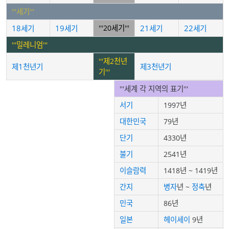
'''세기'''
18세기
19세기
'''20세기'''
21세기
22세기
'''밀레니엄'''
'''제2천년
제1천년기
제3천년기
기'''
'''세계 각 지역의 표기'''
서기
1997년
대한민국
79년
단기
4330년
불기
2541년
이슬람력
1418년 ~ 1419년
간지
병자
년 ~
정축
년
민국
86년
일본
헤이세이
9년