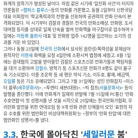
화계의 암흑기가 형성된 날이다. 마침 같은 시기에 '일진회 사건'이 터지자
언론들은 <
캠퍼스 블루스
>등의 만화를 거론했고, 동월 2일부터 신한국당
대표 이회창이 '학교폭력과의 전쟁'을 선포하며 공권력의 만화 단속이 본
격화되었다. 이 시기부터 검찰과 경찰은 전국의 만화소매상, 만화방, 도서
대여점 등지를 상대로 일제 단속을 벌여 만화책을 마구잡이로 압수하여 9
일에는
미등록 출판사
대표 및 만화방 업주 142명을 입건하는 소기의 성
과를 거둔 바 있었다.
그러나 동월 23일에
천국의 신화
에서 묘사된 음란성/폭력성을 문제삼아
원작자인
이현세
화백을 요청 4일만에 소환시켜 법정에 세웠고, 8월 1일
에는 음대협의 고발을 받아들인 검찰은 스포츠신문 만화가들과 책임자들
을 대거 소환하여
강철수
, 방학기 등 스포츠신문 만화가 8명도 같이 불구
속 기소되었다. 이중 조운학 등 세 명은 약식 기소, 이두호, 황재, 배금택,
오일룡
등은 기소 유예되었다. 그리고 7월 31일에는 성인 만화잡지 <미스
터 블루(
세주문화사
)>, <투엔티 세븐(대원)>, <빅 점프(
서울문화사
)> 등이
발행을 중단했다. 이에 만화계가 일제히 반발해 7월 15일에 PC통신 '만화
수호연합'이 첫 성명서를 낸 것을 시작으로 29일에는 한국만화가협회, 우
리만화 발전을 위한 연대모임 등 9개 만화 관련 단체들이 모인 '표현의 자
유 수호를 위한 범만화인 비상대책위원회'는 <정부의 '만화 탄압'에 대한
범만화인 성명서>를 냈다.
3.3
. 한국에 몰아닥친 '
세일러문
붐'