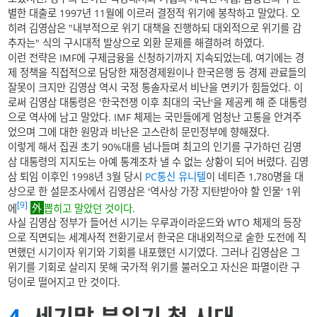
별한 대출로 1997년 11월에 이르러 결정적 위기에 봉착하고 말았다. 오
히려 김영삼은 "내부적으로 위기 대책을 진행하되 대외적으로 위기를 감
추자는" 식의 구시대적 발상으로 외환 문제를 해결하려 하였다.
이런 전략은 IMF에 구제금융을 신청하기까지 지속되었는데, 여기에는 경
제 정책을 직접적으로 담당한 재정경제원이나 한국은행 등 경제 관료들의
잘못이 크지만 김영삼 역시 국정 통솔자로서 비난을 면키가 힘들었다. 이
로써 김영삼 대통령은 '한국전쟁 이후 최대의 국난'을 제공케 해 준 대통령
으로 역사에 남고 말았다. IMF 체제는 국민들에게 엄청난 고통을 안겨주
었으며 그에 대한 원망과 비난은 고스란히 문민정부에 향해졌다.
이렇게 해서 집권 초기 90%대를 넘나들며 최고의 인기를 구가하던 김영
삼 대통령의 지지도는 아예 통계조차 낼 수 없는 상황이 되어 버렸다. 김영
삼 퇴임 이후인 1998년 3월 당시
PC통신
유니텔
이 네티즌 1,780명을 대
상으로 한 설문조사에서 김영삼은 '역사상 가장 지탄받아야 할 인물' 1위
[9]
에
뽑히고 말았던 것이다.
사실 김영삼 정부가 들어선 시기는 우루과이라운드와 WTO 체제의 등장
으로 직면되는 세계사적 전환기로서 한국은 대내외적으로 숱한 도전에 직
면했던 시기이자 위기와 기회를 내포했던 시기였다. 그러나 김영삼은 그
위기를 기회로 살리지 못해 국가적 위기를 불러오고 자신은 파멸이란 구
덩이로 떨어지고 만 것이다.
4
. 세기말 분위기 첫 시대