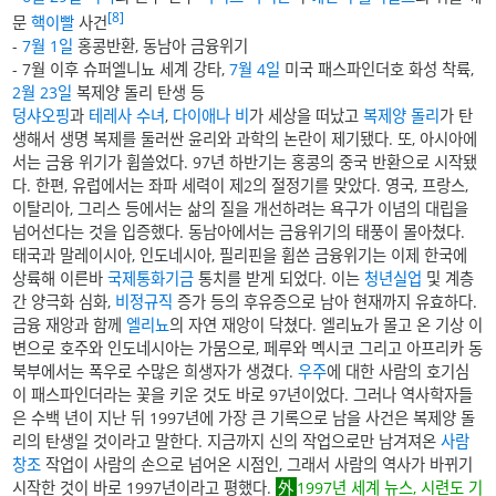
[8]
문
핵이빨
사건
-
7월 1일
홍콩반환, 동남아 금융위기
- 7월 이후 슈퍼엘니뇨 세계 강타,
7월 4일
미국 패스파인더호 화성 착륙,
2월 23일
복제양 돌리 탄생 등
덩샤오핑
과
테레사 수녀
,
다이애나 비
가 세상을 떠났고
복제양 돌리
가 탄
생해서 생명 복제를 둘러싼 윤리와 과학의 논란이 제기됐다. 또, 아시아에
서는 금융 위기가 휩쓸었다. 97년 하반기는 홍콩의 중국 반환으로 시작됐
다. 한편, 유럽에서는 좌파 세력이 제2의 절정기를 맞았다. 영국, 프랑스,
이탈리아, 그리스 등에서는 삶의 질을 개선하려는 욕구가 이념의 대립을
넘어선다는 것을 입증했다. 동남아에서는 금융위기의 태풍이 몰아쳤다.
태국과 말레이시아, 인도네시아, 필리핀을 휩쓴 금융위기는 이제 한국에
상륙해 이른바
국제통화기금
통치를 받게 되었다. 이는
청년실업
및 계층
간 양극화 심화,
비정규직
증가 등의 후유증으로 남아 현재까지 유효하다.
금융 재앙과 함께
엘리뇨
의 자연 재앙이 닥쳤다. 엘리뇨가 몰고 온 기상 이
변으로 호주와 인도네시아는 가뭄으로, 페루와 멕시코 그리고 아프리카 동
북부에서는 폭우로 수많은 희생자가 생겼다.
우주
에 대한 사람의 호기심
이 패스파인더라는 꽃을 키운 것도 바로 97년이었다. 그러나 역사학자들
은 수백 년이 지난 뒤 1997년에 가장 큰 기록으로 남을 사건은 복제양 돌
리의 탄생일 것이라고 말한다. 지금까지 신의 작업으로만 남겨져온
사람
창조
작업이 사람의 손으로 넘어온 시점인, 그래서 사람의 역사가 바뀌기
시작한 것이 바로 1997년이라고 평했다.
1997년 세계 뉴스, 시련도 기