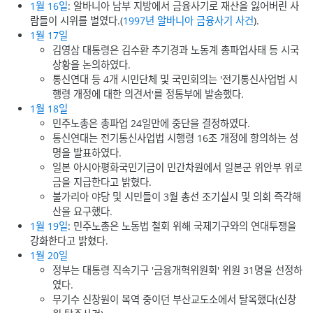
1월 16일
: 알바니아 남부 지방에서 금융사기로 재산을 잃어버린 사
람들이 시위를 벌였다.(
1997년 알바니아 금융사기 사건
).
1월 17일
김영삼 대통령은 김수환 추기경과 노동계 총파업사태 등 시국
상황을 논의하였다.
통신연대 등 4개 시민단체 및 국민회의는 '전기통신사업법 시
행령 개정에 대한 의견서'를 정통부에 발송했다.
1월 18일
민주노총은 총파업 24일만에 중단을 결정하였다.
통신연대는 전기통신사업법 시행령 16조 개정에 항의하는 성
명을 발표하였다.
일본 아시아평화국민기금이 민간차원에서 일본군 위안부 위로
금을 지급한다고 밝혔다.
불가리아 야당 및 시민들이 3월 총선 조기실시 및 의회 즉각해
산을 요구했다.
1월 19일
: 민주노총은 노동법 철회 위해 국제기구와의 연대투쟁을
강화한다고 밝혔다.
1월 20일
정부는 대통령 직속기구 '금융개혁위원회' 위원 31명을 선정하
였다.
무기수 신창원이 복역 중이던 부산교도소에서 탈옥했다(신창