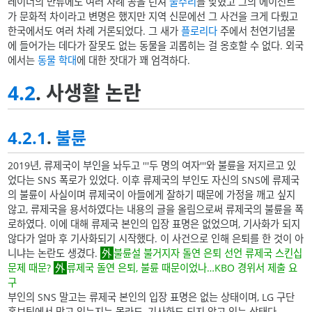
레이너의 만류에도 여러 차례 공을 던져
물수리
를 맞혔고 그의 에이전트
가 문화적 차이라고 변명은 했지만 지역 신문에선 그 사건을 크게 다뤘고
한국에서도 여러 차례 거론되었다. 그 새가
플로리다
주에서 천연기념물
에 들어가는 데다가 잘못도 없는 동물을 괴롭히는 걸 옹호할 수 없다. 외국
에서는
동물 학대
에 대한 잣대가 꽤 엄격하다.
4.2
. 사생활 논란
4.2.1
.
불륜
2019년, 류제국이 부인을 놔두고 '''두 명의 여자'''와 불륜을 저지르고 있
었다는 SNS 폭로가 있었다. 이후 류제국의 부인도 자신의 SNS에 류제국
의 불륜이 사실이며 류제국이 아들에게 잘하기 때문에 가정을 깨고 싶지
않고, 류제국을 용서하였다는 내용의 글을 올림으로써 류제국의 불륜을 폭
로하였다. 이에 대해 류제국 본인의 입장 표명은 없었으며, 기사화가 되지
않다가 얼마 후 기사화되기 시작했다. 이 사건으로 인해 은퇴를 한 것이 아
니냐는 논란도 생겼다.
불륜설 불거지자 돌연 은퇴 선언 류제국 스킨십
문제 때문?
류제국 돌연 은퇴, 불륜 때문이었나…KBO 경위서 제출 요
구
부인의 SNS 말고는 류제국 본인의 입장 표명은 없는 상태이며, LG 구단
홍보팀에서 막고 있는지는 몰라도, 기사화도 되지 않고 있는 상태다.