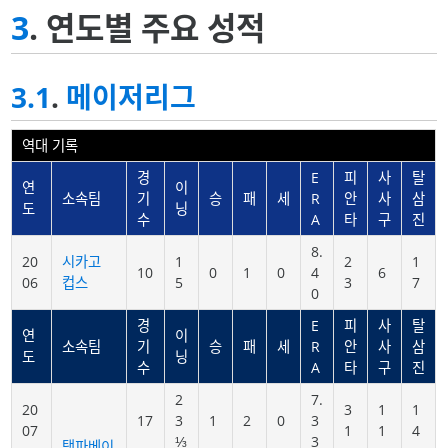
3
. 연도별 주요 성적
3.1
.
메이저리그
역대 기록
경
E
피
사
탈
연
이
소속팀
기
승
패
세
R
안
사
삼
도
닝
수
A
타
구
진
8.
20
시카고
1
2
1
10
0
1
0
4
6
06
컵스
5
3
7
0
경
E
피
사
탈
연
이
소속팀
기
승
패
세
R
안
사
삼
도
닝
수
A
타
구
진
2
7.
20
3
1
1
17
3
1
2
0
3
07
1
1
4
⅓
3
탬파베이