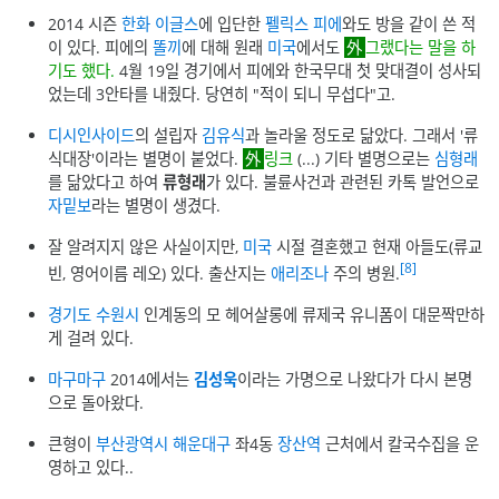
2014 시즌
한화 이글스
에 입단한
펠릭스 피에
와도 방을 같이 쓴 적
이 있다. 피에의
똘끼
에 대해 원래
미국
에서도
그랬다는 말을 하
기도 했다.
4월 19일 경기에서 피에와 한국무대 첫 맞대결이 성사되
었는데 3안타를 내줬다. 당연히 "적이 되니 무섭다"고.
디시인사이드
의 설립자
김유식
과 놀라울 정도로 닮았다. 그래서 '류
식대장'이라는 별명이 붙었다.
링크
(...) 기타 별명으로는
심형래
를 닮았다고 하여
류형래
가 있다. 불륜사건과 관련된 카톡 발언으로
자밑보
라는 별명이 생겼다.
잘 알려지지 않은 사실이지만,
미국
시절 결혼했고 현재 아들도(류교
[8]
빈, 영어이름 레오) 있다. 출산지는
애리조나
주의 병원.
경기도
수원시
인계동의 모 헤어살롱에 류제국 유니폼이 대문짝만하
게 걸려 있다.
마구마구
2014에서는
김성욱
이라는 가명으로 나왔다가 다시 본명
으로 돌아왔다.
큰형이
부산광역시
해운대구
좌4동
장산역
근처에서 칼국수집을 운
영하고 있다..