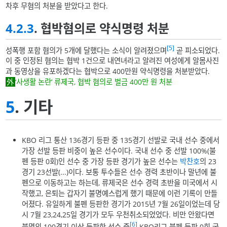
차후 무혐의 처분을 받았다고 한다.
4.2.3
. 협박혐의로 약식명령 처분
[5]
성폭행 포함 혐의가 5개에 달했다는 소식이 알려졌으며
곧 피소되었다.
이 중 인정된 혐의는 협박 1건으로 내연녀라고 알려진 여성에게 알몸사진
과 동영상을 유포하겠다는 협박으로 400만원 약식명령을 처분받았다.
‘사생활 논란’ 류제국, 협박 혐의로 벌금 400만 원 처분
5
. 기타
KBO 리그 통산 136경기 등판 중 135경기 선발로 국내 선수 중에서
가장 선발 등판 비중이 높은 선수이다. 국내 선수 중 선발 100%(불
펜 등판 0회)인 선수 중 가장 등판 경기가 높은 선수는
박찬호
의 23
경기 23선발(...)이다. 보통 투수들은 선수 경력 초반이나 말년에 불
펜으로 이동하고는 하는데, 류제국은 선수 경력 초반을 미국에서 시
작했고, 은퇴는 갑자기 불명예스럽게 했기 때문에 이런 기록이 만들
어졌다. 유일하게 불펜 등판한 경기가 2015년 7월 26일이었는데 당
시 7월 23,24,25일 경기가 모두 우천취소되었었다. 비만 안왔다면
[6]
불멸의 100경기 이상 등판한 선수 중
KBO리그 불펜 등판 0회 국