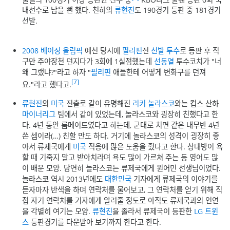
내선수로 남을 뻔 했다. 천하의
류현진
도 190경기 등판 중 181경기
선발.
2008 베이징 올림픽
예선 당시에
필리핀
전
선발 투수
로 등판 후 직
구만 주야장천 던지다가 3회에 1실점했는데
선동열
투수코치가 "너
왜 그랬냐?"라고 하자 "
필리핀
애들한테 어떻게 변화구를 던져
[7]
요."라고 했다고.
류현진
의
미국
진출로 같이 유명해진
리키 놀라스코
와는 컵스 산하
마이너리그
팀에서 같이 있었는데, 놀라스코와 굉장히 친했다고 한
다. 4년 동안 룸메이트였다고 하는데, 군대로 치면 같은 내무반 4년
쓴 셈이라(…) 친할 만도 하다. 거기에 놀라스코의 성격이 굉장히 좋
아서 류제국에게
미국
적응에 많은 도움을 줬다고 한다. 상대방이 욕
할 때 기죽지 말고 받아치라며 욕도 많이 가르쳐 주는 등 영어도 많
이 배운 모양. 당연히 놀라스코는 류제국에게 원어민 선생님이었다.
놀라스코 역시 2013년에도
대한민국
기자에게 류제국의 이야기를
듣자마자 반색을 하며 연락처를 물어보고, 그 연락처를 얻기 위해 직
접 자기 연락처를 기자에게 알려줄 정도로 아직도 류제국과의 인연
을 각별히 여기는 모양.
류현진
을 졸라서 류제국이 등판한
LG 트윈
스
등판경기를 다운받아 보기까지 한다고 한다.