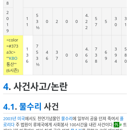
8
2
5
4.
0
1
5
3
3
3
0
2
0
0
2
5
1
1
7
0
1
⅓
2
9
<color
=#373
7
1
4.
7
3
5
a3c>
5
4
3
6
3
0
0
6
3
9
8
'''
KBO
3
6
7
9
6
6
8
4
0
통산'''
⅓
(6시즌)
4
. 사건사고/논란
4.1
.
물수리
사건
2003년
미국
에서도 천연기념물인
물수리
에 일부러 공을 던져 죽여서
플
로리다
주 법원이 류제국에게 사회봉사 100시간을 내린 사건이다.
#
트