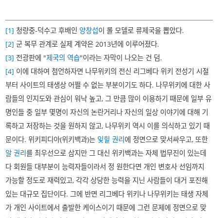
[1]
청량중-덕수고 후배인
양창섭
이 롤 모델로 류제국을 뽑았다.
[2]
군 복무 관계로 실제 계약은 2013년에 이루어졌다.
[3]
전광판에 "
제국의 역습
"이라는 자막이 나오는 건 덤.
[4]
이에 대하여 첨언하자면 나무위키의 전신 리그베다 위키 전성기 시절
부터 사이트의 태생상 어쩔 수 없는 부분이기도 하다. 나무위키에 대한 사
람들의 인지도와 관심이 워낙 높고, 그 만큼 많이 이용하기 때문에 일부 유
명인들 중 일부 몇명이 자신의 논란거리나 자신의 일상 이야기에 대해 기
록하고 저장하는 것을 원하지 않고, 나무위키 역시 이를 의식하고 있기 때
문이다. 위키피디아(위키백과)는
잊힐 권리
에 정면으로 맞서싸우고, 또한
알 권리
를 최우선으로 삼지만 그 대신 위키백과는 자체 법무진이 있는데
다 회원들 대부분이 능력자들이라서 정 원한다면 개인 변호사 선임까지
가능할 정도로 재력있고, 각각 상당한 능력을 지닌 사람들이 대거 포진해
있는 대규모 집단이다. 그에 반면 리그베다 위키나 나무위키는 태생 자체
가 개인 사이트에서 출발한 케이스이기 때문에 그런 문제에 정면으로 맞