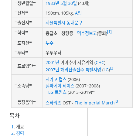
'''생년월일'''
1983년
5월 30일
(43세)
'''신체'''
190cm, 105kg,
A형
'''출신지'''
서울특별시
동대문구
[1]
'''학력'''
용답초 - 청량중 -
덕수정보고
(중퇴)
'''포지션'''
투수
'''투타'''
우투우타
2001년
아마추어 자유계약 (
CHC
)
'''프로입단'''
[2]
2007년
해외진출선수 특별지명
(
LG
)
시카고 컵스
(2006)
'''소속팀'''
탬파베이 레이스
(2007~2008)
'''
LG 트윈스
(2013~2019)'''
[3]
'''등장음악'''
스타워즈
OST -
The Imperial March
1
. 개요
2
.
경력