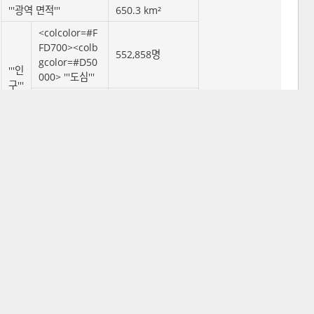
'''광역 면적'''
650.3 km²
<colcolor=#F
FD700><colb
552,858명
gcolor=#D50
'''인
000> '''도심'''
구'''
'''교외'''
2,705,000명
[1]
'''광역권'''
3,348,274명
'''인
'''도심'''
4,735/km²
구
밀
'''교외'''
4,051/km²
도'''
66.7%
백인
, 14.
4% 아시아계, 8.
6% 아프리카계, 4.
'''인종 구성'''
7% 혼혈, 2.7% 중
국계, 1.9% 아랍
계, 1.2% 기타
라