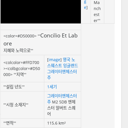
g
Ma
e
]
nch
est
er'''
Concilio Et Lab
<color=#D50000> '''
ore
지혜와 노력으로'''
[
image
]
영국
노
<colcolor=#FFD700
스웨스트 잉글랜드
><colbgcolor=#D50
그레이터맨체스터
000> '''지역'''
주
'''설립 년도'''
1세기
그레이터맨체스터
주
M2 5DB 맨체
'''시청 소재지'''
스터 알버트 스퀘
어
'''면적'''
115.6 km²