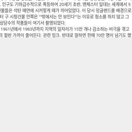
 불렸다. 인구도 기하급수적으로 폭등하여 20세기 초반, 맨체스터 일대는 세계에서 9
건물들은 석탄 매연에 시커멓게 때가 끼어있었다. 이 당시 잉글랜드를 배경으로
구 시청건물 안쪽은 '''밖에서는 안 보인다'''는 이유로 청소를 하지 않고 그
 상당수의 작품들이 여기서 촬영되었다.
1961년에서 1983년까지 지역의 일자리가 15만 개나 감소하는 비극을 겪고
의 절반 가까이 줄어든다. 관련 링크. 반대로 말하면 한때 70만 명이 넘기도 했
시였던 것이다. 그래도 90년대 이후 공업 위주의 도시에서 상업 도시로 체질 개
[5]
리버풀
보다는 사정이 나은 편이다.(...)
물론 리버풀도 이후 대대적인 도시
 20년 간 지역 경제는 2배 이상 불어났으며 연간 인구 성장률은 6.6%로 영국
전문 과학과 금융 등 서비스 기반으로 옮겨가면서 빈부 격차가 다시 벌어지고
용 빌딩 수요도 높아지고 있어서 해마다 스카이 라인도 다이나믹하게 바뀌고 있
준이니.
'와 '''
맨체스터 유나이티드 FC
'''가 이곳 광역권을 기반으로 활동하고 있다. 맨
 맨유의 경우 맨체스터 옆에 있는 트래포드에 위치한 경기장
올드 트래포드
에
동안 많이 알려져 그 세대에선 사실상 맨체스터란 지명 모르는 사람은 거의 없을