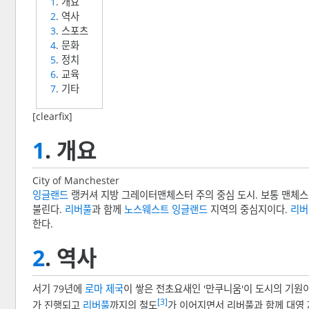
1
. 개요
2
. 역사
3
. 스포츠
4
. 문화
5
. 정치
6
. 교육
7
. 기타
[clearfix]
1
. 개요
City of Manchester
잉글랜드
랭커셔 지방 그레이터맨체스터 주의 중심 도시. 보통 맨체스
불린다.
리버풀
과 함께
노스웨스트 잉글랜드
지역의 중심지이다.
리버
한다.
2
. 역사
서기 79년에
로마 제국
이 쌓은 전초요새인 '만쿠니움'이 도시의 기원이
[3]
가 진행되고
리버풀
까지의 철도
가 이어지면서 리버풀과 함께 대영 