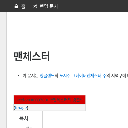
홈
랜덤 문서
맨체스터
이 문서는
잉글랜드
의
도시주
그레이터맨체스터 주
의 지역구에 
<color=#FFD700> '''맨체스터의 경관'''
[
image
]