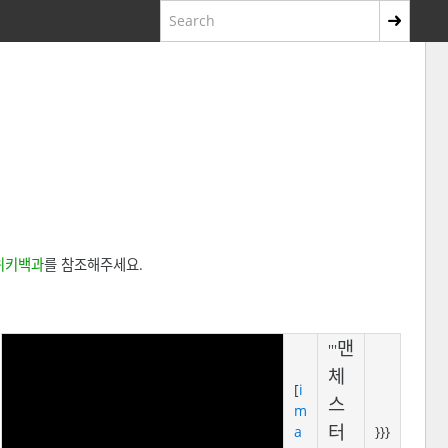
위키백과
를 참조해주세요.
맨
'''
체
[
i
스
m
터
a
}}}