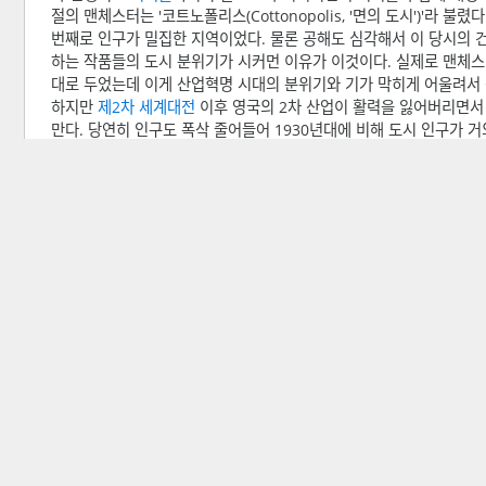
절의 맨체스터는 '코트노폴리스(Cottonopolis, '면의 도시')'라
번째로 인구가 밀집한 지역이었다. 물론 공해도 심각해서 이 당시의 
하는 작품들의 도시 분위기가 시커먼 이유가 이것이다. 실제로 맨체스터 
대로 두었는데 이게 산업혁명 시대의 분위기와 기가 막히게 어울려서
하지만
제2차 세계대전
이후 영국의 2차 산업이 활력을 잃어버리면서 
만다. 당연히 인구도 폭삭 줄어들어 1930년대에 비해 도시 인구가 거
고, 인근 도시까지 합치면 대충 100만 가까이 되는, 어마어마한 대도
선에 성공하면서 충격은 많이 완화된 편. 적어도 같이 크고 같이 망한
재생 사업으로 다시 살아나긴 한다만.
21세기 들어선 다시 도시가 살아나기 시작해 FT의 기사에 의하면 지난
전체 평균인 5.1%를 상회했다.
#
물론 전통적인 제조업 경제에서 
있다는 단점도 있다. 외국 기업 투자도 늘고 상업 자산이나 비즈니스
다. 최근에는 맨체스터가 작은 런던 같다는 비아냥(?)도 늘고 있을 수
3
. 스포츠
축구
로 유명한 도시이다. 세계적으로 유명한
빅클럽
'''
맨체스터 시티
''
체스터 시티의 경우 그레이터 맨체스터주의 맨체스터시에 위치해있고,
서 경기를 치른다. 특히 한국인들에겐 '''
박지성
'''이 맨유에서 뛰는 
정도가 되었다.