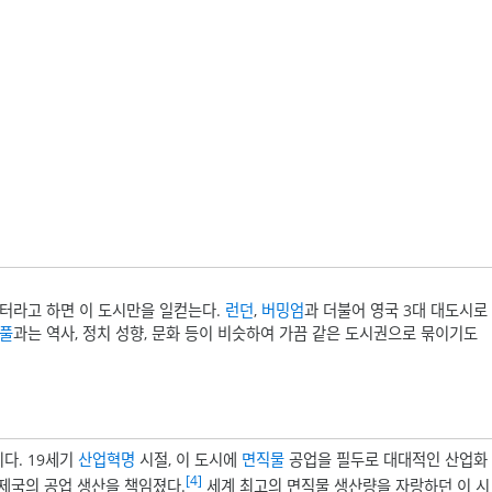
터라고 하면 이 도시만을 일컫는다.
런던
,
버밍엄
과 더불어 영국 3대 대도시로
풀
과는 역사, 정치 성향, 문화 등이 비슷하여 가끔 같은 도시권으로 묶이기도
다. 19세기
산업혁명
시절, 이 도시에
면직물
공업을 필두로 대대적인 산업화
[4]
제국의 공업 생산을 책임졌다.
세계 최고의 면직물 생산량을 자랑하던 이 시