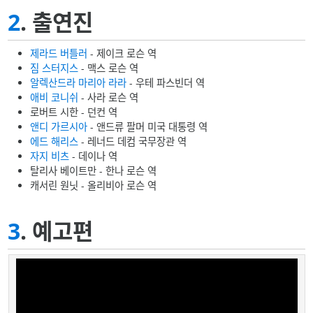
2
. 출연진
제라드 버틀러
- 제이크 로슨 역
짐 스터지스
- 맥스 로슨 역
알렉산드라 마리아 라라
- 우테 파스빈더 역
애비 코니쉬
- 사라 로슨 역
로버트 시한 - 던컨 역
앤디 가르시아
- 앤드류 팔머 미국 대통령 역
에드 해리스
- 레너드 데컴 국무장관 역
자지 비츠
- 데이나 역
탈리사 베이트만 - 한나 로슨 역
캐서린 원닛 - 올리비아 로슨 역
3
. 예고편