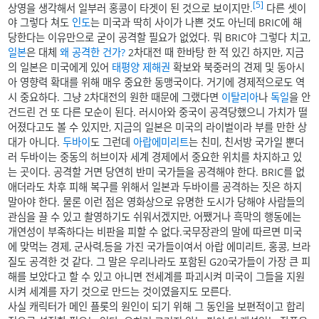
[5]
상영을 생각해서 일부러 홍콩이 타겟이 된 것으로 보이지만.
다른 셋이
야 그렇다 쳐도
인도
는 미국과 딱히 사이가 나쁜 것도 아닌데 BRIC에 해
당한다는 이유만으로 굳이 공격할 필요가 없었다. 뭐 BRIC야 그렇다 치고,
일본
은 대체
왜 공격한 건가?
2차대전 때 한바탕 한 적 있긴 하지만, 지금
의 일본은 미국에게 있어
태평양
제해권
확보와 북중러의 견제 및 동아시
아 영향력 확대를 위해 매우 중요한 동맹국이다. 거기에 경제적으로도 역
시 중요하다. 그냥 2차대전의 원한 때문에 그랬다면
이탈리아
나
독일
을 안
건드린 건 또 다른 모순이 된다. 러시아와 중국이 공격당했으니 가치가 떨
어졌다고도 볼 수 있지만, 지금의 일본은 미국의 라이벌이라 부를 만한 상
대가 아니다.
두바이
도 그런데
아랍에미리트
는 친미, 친서방 국가일 뿐더
러 두바이는 중동의 허브이자 세계 경제에서 중요한 위치를 차지하고 있
는 곳이다. 공격할 거면 당연히 반미 국가들을 공격해야 한다. BRIC를 없
애더라도 차후 피해 복구를 위해서 일본과 두바이를 공격하는 짓은 하지
말아야 한다. 물론 이런 점은 영화상으로 유명한 도시가 당해야 사람들의
관심을 끌 수 있고 촬영하기도 쉬워서겠지만, 어쨌거나 흑막의 행동에는
개연성이 부족하다는 비판을 피할 수 없다.국무장관의 말에 따르면 미국
에 맞먹는 경제, 군사력,등을 가진 국가들이여서 아랍 에미리트, 홍콩, 브라
질도 공격한 것 같다. 그 말은 우리나라도 포함된 G20국가들이 가장 큰 피
해를 보았다고 할 수 있고 아니면 전세계를 파괴시켜 미국이 그들을 지원
시켜 세계를 자기 것으로 만드는 것이였을지도 모른다.
사실 캐릭터가 메인 플롯의 원인이 되기 위해 그 동인을 보편적이고 합리