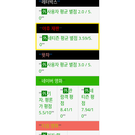
'''
레터박스
'''
'''
사용자 평균 별점 2.0 / 5.
0
'''
'''
야후 재팬
'''
'''
네티즌 평균 별점 3.59/5.
0
'''
'''
왓챠
'''
'''
사용자 평균 별점 3.0 / 5.
0
'''
'''
네이버 영화
'''
'''
관
'''
네
'''
기
람객 평
티즌 평
자, 평론
점
점
가 평점
8.41/1
7.94/1
5.5/10
'''
0
'''
0
'''
'''
다음 영화
'''