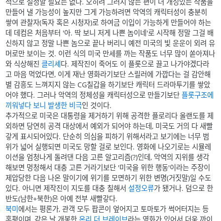
적으로 설정할 필요는 없다. 오히려 그러지 않는 편이 더 개성있는 작품을
만들어 낼 가능성이 높지만 그게 가능하려면 악역의 캐릭터성이 충분히
쌓여 관찰자(독자 혹은 시청자)로 하여금 이입이 가능하게 만들어야 하는
데 데컴은 처음부터 '아. 딱 보니 저게 나쁜 놈이네'로 시작해 정말 그걸 배
신하지 않고 정말 나쁜 놈으로 끝나 버리니 예전 미국의 빛 운운이 외려 유
머로만 보이는 것. 이런 식의 미국 만세를 까는 작품도 너무 많이 쏟아져나
와 식상해진
클리셰
다. 제작진이 죽어도 이 플롯으로 끌고 나가야겠다라
고 마음 먹었다면, 이게 재난 영화라기보단 스릴러에 가깝다는 걸 감안해
별 감흥도 느껴지지 않는 CG칠갑을 하기보단 캐릭터 드라마투기를 쌓았
어야 했다. 그러나 악역의 정체성을 캐릭터성으로 만들기보단
플롯구조에
끼워넣다 보니 발생한 비극
인 것이다.
추가적으로 미국은 대통령을 제거하기 위해 공격한 플로리다 올랜도를 제
외하면 당연히 공격 대상에서 예외가 되어야 하는데, 미국도 거의 다 새빨
갛게 표시되어있다. 단순히 의심을 피하기 위해서라고 보기에는 너무 범
위가 넓어 실행되면 미국도 망할 걸로 보인다. 영화에 나오기로는 시뮬레
이션을 엄청나게 돌려댄 다음 고른 알고리즘(?)인데, 악역의 지위를 생각
해보면 멍청해서 대충 고른 거라기보단 '미국을 위한 행동'이라는 주장이
제압당한 다음 나온 말이기에 위기를 모면하기 위한 변명(거짓말)일 수도
있다. 아니면 제작진이 지도를 대충 칠해서
설정오류
가 됐거나. 덤으로 한
반도(남한+북한)은 아예 전부 새빨갛다.
북미
에서는 평론가, 관객 모두 팝콘이 엎어지고 토마토가 썩어터지는 등
혹평이며, 같은 날 개봉한
온리 더 브레이브
라는 영화가 있어서 더욱 까이