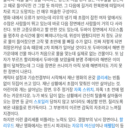
고 떼로 들이닥친 건 그럴 듯 하지만, 그 다음에 길거리 한복판에 떠밀어서
차로 치고 도망치는 건 매우 허술한 구성이다.
영화 내에서 오류가 보이는데 리우의 냉기 때 초점이 잡힌 여자 앞에서도
수많은 사람들이 뛰고 있는데 바로 다음 장면에선 사람들이 거의 다 사라
진다. 또한 고증오류라고 할 만한 것도 있는데, 두바이 장면에서 지오스톰
을 멈추자 순식간에 물이 빠져나가는데, 위성이 멈췄다지만 저 정도 규모
로 물이 들어찼으면 고작 몇 초만에 물 빠질 수가 없다. 진짜 저렇게 되면
희망은커녕 유속 때문에 2차 피해가 일어날 것이다.또 두바이에서 해변 한
가운데에 건물 하나가 처음으로 물을 맞는데 실제로 없는 건물이다. 또 남
자가 부르즈 할리파에서 두바이를 보았을때 분명 주메이라 해변은 이미
물이 덮쳐졋는데 그 다음 장면은 쓰나미가 아직 모래 해변까지도 가지 못
한 장면이 나온다.
캐릭터 설정과 기승전결부터 시작해서 재난 영화의 온갖
클리셰
는 빈틈
없이 뒤집어 쓰고 있다. 재난 상황에서 초점이 맞춰진 이만 살아남는 것,
어린이와 개는 살아남는 장면, 우주 정거장
자폭 스위치
, 자폭 1초 전에 멈
추는 카운트다운, 누가 봐도 답이 없는 상황에서 간신히 탈출해 살아돌아
오는 장면 등 굳이
스포일러
당하지 않고 보더라도 예상할 만한, 질리도록
봐온 내용들로 한가득이다. 그 부분까지 이르면 감독의 자조라고 느껴질
지경이다.
하지만 이런 클리셰를 비틀려는 노력도 있다. 결말부의 낚시 장면이나,
할
리우드
재난 영화에서는 반드시 파괴되는
자유의 여신상
이나
에펠탑
이 등