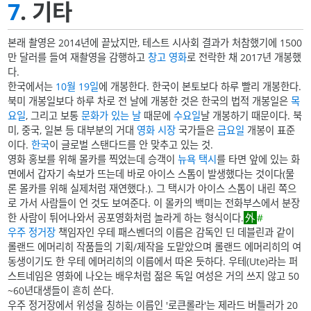
7
. 기타
본래 촬영은 2014년에 끝났지만, 테스트 시사회 결과가 처참했기에 1500
만 달러를 들여 재촬영을 감행하고
창고 영화
로 전락한 채 2017년 개봉했
다.
한국에서는
10월 19일
에 개봉한다. 한국이 본토보다 하루 빨리 개봉한다.
북미 개봉일보다 하루 차로 전 날에 개봉한 것은 한국의 법적 개봉일은
목
요일
, 그리고 보통
문화가 있는 날
때문에
수요일
날 개봉하기 때문이다. 북
미, 중국, 일본 등 대부분의 거대
영화 시장
국가들은
금요일
개봉이 표준
이다.
한국
이 글로벌 스탠다드를 안 맞추고 있는 것.
영화 홍보를 위해 몰카를 찍었는데 승객이
뉴욕
택시
를 타면 앞에 있는 화
면에서 갑자기 속보가 뜨는데 바로 아이스 스톰이 발생했다는 것이다(물
론 몰카를 위해 실제처럼 재연했다.). 그 택시가 아이스 스톰이 내린 쪽으
로 가서 사람들이 언 것도 보여준다. 이 몰카의 백미는 전화부스에서 분장
한 사람이 튀어나와서 공포영화처럼 놀라게 하는 형식이다.
#
우주 정거장
책임자인 우테 패스벤더의 이름은 감독인 딘 데블린과 같이
롤랜드 에머리히 작품들의 기획/제작을 도맡았으며 롤랜드 에머리히의 여
동생이기도 한 우테 에머리히의 이름에서 따온 듯하다. 우테(Ute)라는 퍼
스트네임은 영화에 나오는 배우처럼 젊은 독일 여성은 거의 쓰지 않고 50
~60년대생들이 흔히 쓴다.
우주 정거장에서 위성을 칭하는 이름인 '로큰롤라'는 제라드 버틀러가 20