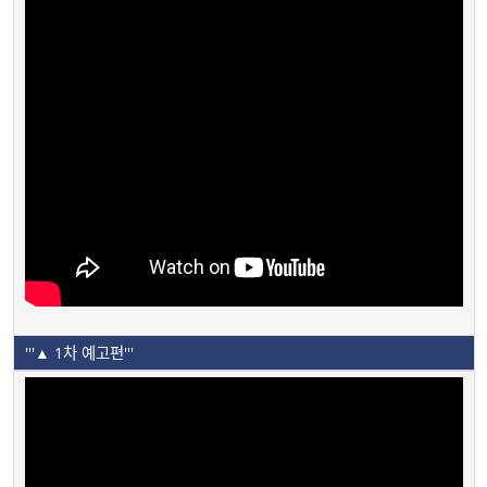
'''▲ 1차 예고편'''