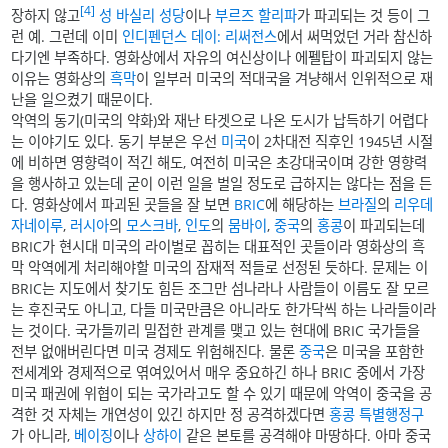
[4]
장하지 않고
성 바실리 성당
이나
부르즈 할리파
가 파괴되는 것 등이 그
런 예. 그런데 이미
인디펜던스 데이: 리써전스
에서 써먹었던 거라 참신하
다기엔 부족하다. 영화상에서 자유의 여신상이나 에펠탑이 파괴되지 않는
이유는 영화상의
흑막
이 일부러 미국의 적대국을 겨냥해서 인위적으로 재
난을 일으켰기 때문이다.
악역의 동기(미국의 약화)와 재난 타겟으로 나온 도시가 납득하기 어렵다
는 이야기도 있다. 동기 부분은 우선
미국
이 2차대전 직후인 1945년 시절
에 비하면 영향력이 적긴 해도, 여전히 미국은 초강대국이며 강한 영향력
을 행사하고 있는데 굳이 이런 일을 벌일 정도로 급하지는 않다는 점을 든
다. 영화상에서 파괴된 곳들을 잘 보면
BRIC
에 해당하는
브라질
의
리우데
자네이루
,
러시아
의
모스크바
,
인도
의
뭄바이
,
중국
의
홍콩
이 파괴되는데
BRIC가 현시대 미국의 라이벌로 꼽히는 대표적인 곳들이라 영화상의 흑
막 악역에게 처리해야할 미국의 잠재적 적들로 선정된 듯하다. 문제는 이
BRIC는 지도에서 찾기도 힘든 조그만 섬나라나 사람들이 이름도 잘 모르
는 후진국도 아니고, 다들 미국만큼은 아니라도 한가닥씩 하는 나라들이라
는 것이다. 국가들끼리 밀접한 관계를 맺고 있는 현대에 BRIC 국가들을
전부 없애버린다면 미국 경제도 위험해진다. 물론
중국
은 미국을 포함한
전세계와 경제적으로 엮여있어서 매우 중요하긴 하나 BRIC 중에서 가장
미국 패권에 위협이 되는 국가라고도 할 수 있기 때문에 악역이 중국을 공
격한 것 자체는 개연성이 있긴 하지만 정 공격하겠다면
홍콩 특별행정구
가 아니라,
베이징
이나
상하이
같은 본토를 공격해야 마땅하다. 아마 중국