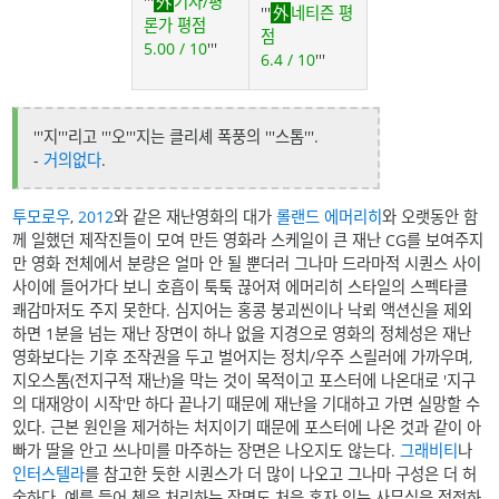
'''
기자/평
'''
네티즌 평
론가 평점
점
5.00 / 10
'''
6.4 / 10
'''
'''지'''리고 '''오'''지는 클리셰 폭풍의 '''스톰'''.
-
거의없다
.
투모로우
,
2012
와 같은 재난영화의 대가
롤랜드 에머리히
와 오랫동안 함
께 일했던 제작진들이 모여 만든 영화라 스케일이 큰 재난 CG를 보여주지
만 영화 전체에서 분량은 얼마 안 될 뿐더러 그나마 드라마적 시퀀스 사이
사이에 들어가다 보니 호흡이 툭툭 끊어져 에머리히 스타일의 스펙타클
쾌감마저도 주지 못한다. 심지어는 홍콩 붕괴씬이나 낙뢰 액션신을 제외
하면 1분을 넘는 재난 장면이 하나 없을 지경으로 영화의 정체성은 재난
영화보다는 기후 조작권을 두고 벌어지는 정치/우주 스릴러에 가까우며,
지오스톰(전지구적 재난)을 막는 것이 목적이고 포스터에 나온대로 '지구
의 대재앙이 시작'만 하다 끝나기 때문에 재난을 기대하고 가면 실망할 수
있다. 근본 원인을 제거하는 처지이기 때문에 포스터에 나온 것과 같이 아
빠가 딸을 안고 쓰나미를 마주하는 장면은 나오지도 않는다.
그래비티
나
인터스텔라
를 참고한 듯한 시퀀스가 더 많이 나오고 그나마 구성은 더 허
술하다. 예를 들어 쳉을 처리하는 장면도 처음 혼자 있는 사무실을 정전하