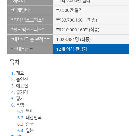
'''제작비'''
'''1억 2,000만 달러'''
'''마케팅비'''
'''7,500만 달러'''
'''북미
박스오피스
'''
'''$33,700,160''' (최종)
'''월드
박스오피스
'''
'''$210,000,160''' (최종)
'''대한민국 총 관객수'''
1,028,381명 (최종)
'''
국내등급
'''
12세 이상 관람가
1
. 개요
2
. 출연진
3
. 예고편
4
. 줄거리
5
. 평가
6
. 흥행
6.1
. 북미
6.2
. 대한민국
6.3
. 중국
6.4
. 일본