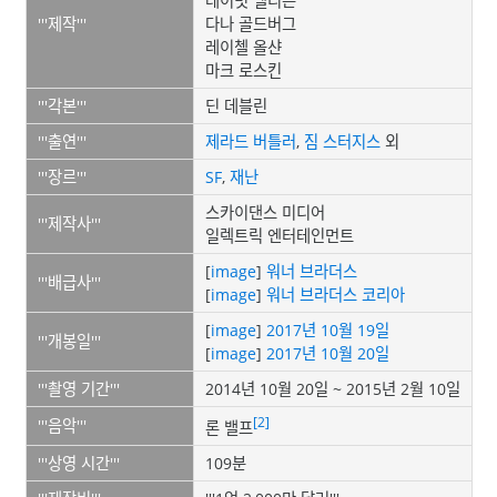
데이빗 엘리슨
'''제작'''
다나 골드버그
레이첼 올샨
마크 로스킨
'''각본'''
딘 데블린
'''출연'''
제라드 버틀러
,
짐 스터지스
외
'''장르'''
SF
,
재난
스카이댄스 미디어
'''제작사'''
일렉트릭 엔터테인먼트
[
image
]
워너 브라더스
'''배급사'''
[
image
]
워너 브라더스 코리아
[
image
]
2017년
10월 19일
'''개봉일'''
[
image
]
2017년
10월 20일
'''촬영 기간'''
2014년 10월 20일 ~ 2015년 2월 10일
[2]
'''음악'''
론 밸프
'''상영 시간'''
109분