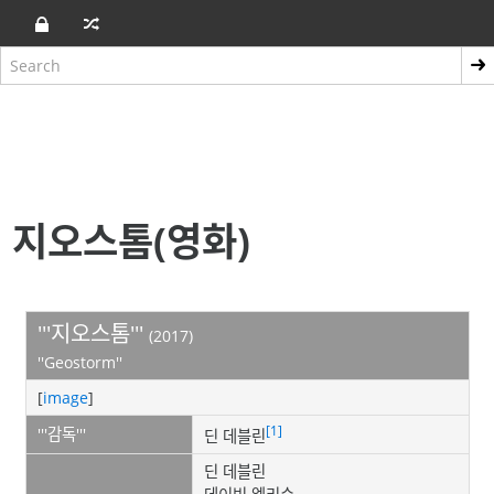
지오스톰(영화)
'''지오스톰'''
(2017)
''Geostorm''
[
image
]
[1]
'''감독'''
딘 데블린
딘 데블린