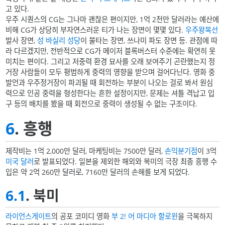
고 있다.
우주 시퀀스의 CG는 그나마 괜찮은 편이지만, 1억 2천만 달러라는 예산에
비해 CG가 상당히 부자연스러운 티가 나는 장면이 몇몇 있다.
우주왕복선
발사 장면,
성 바실리 성당
이 불타는 장면, 쓰나미 파도 장면 등. 관점에 따
라 다르겠지만, 전반적으로 CG가 메이저 블록버스터 수준에는 확연히 못
미치는 편이다. 그리고 저중력 환경 묘사를 오래 보여주기 곤란했는지 정
거장 사람들이 모두 평범하게 중력의 영향을 받으며 걸어다닌다. 영화 중
발언과 우주정거장이 파괴될 때 회전하는 부분이 나오는 걸로 봐서 원심
력으로 인공 중력을 형성한다는 흔한 설정이지만, 문제는 셔틀 격납고 입
구 등의 배치를 봤을 때 회전으로 중력이 생성될 수 없는 구조이다.
6
. 흥행
제작비는 1억 2,000만 달러, 마케팅비는 7500만 달러,
손익분기점
이 3억
미국 달러
로 발표되었다. 일본을 제외한 해외와 북미의 극장 최종 흥행 수
입은 약 2억 260만 달러로, 7160만 달러의 손해를 보게 되었다.
6.1
. 북미
라이언스게이트
의 공포 코미디 영화
부 2! 어 마디아 할로윈
을 극복하지