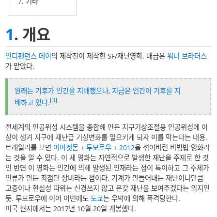
7
. 기타
1
. 개요
인디펜던스 데이
의 제작진이 제작한 SF/재난영화. 배급은
워너 브라더스
가 맡았다.
원래는 기후가 인간을 지배했으나
,
지금은 인간이 기후를 지
[3]
배하고 있다.
전세계의 인공위성 시스템을 총합해 만든 지구기상조절용 인공위성에 이
상이 생겨 지구에 재난급 기상변화를 일으키게 되자 이를 막는다는 내용.
트레일러를 보면
아마겟돈
+
투모로우
+
2012
을 섞어버린 비빔밥 영화라
는 것을 알 수 있다. 이 세 영화는 자연적으로 발생한 재난을 주제로 한 것
인 반면 이 영화는 인간에 의해 발생된 인재라는 점이 특이하고 그 주체가
인류가 만든 최첨단 장비라는 점이다. 기계가 만들어내는 재난이니만큼
고증이나 현실성 따위는 신경쓰지 않고 온갖 재난을 보여주겠다는 의지인
듯. 투모로우에 이어 이번에도
도쿄
는 우박에 의해 폭격당한다.
미국 현지에서는 2017년 10월 20일 개봉했다.