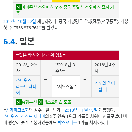
아마존 박스오피스 모조 중국 주말 박스오피스 집계 기
준
2017년
10월 27일
개봉하였다. 중국 개봉명은 全球风暴(전구풍폭). 개봉
첫 주 '''$33,876,761'''를 벌었다.
6.4
. 일본
'''일본 박스오피스 1위 영화'''
2018년 2주
'''2018년 3
2018년 4주
차
주차'''
차
→
→
스타워즈:
기도의 막이
라스트 제다
'''지오스톰'''
내릴 때
이
흥행통신
박스오피스 모조
'''
갈라파고스화
의 정수''' 일본답게 '''
2018년
'''
1월 19일
개봉했다.
스타워즈: 라스트 제다이
의 5주 연속 1위의 기록을 치워내고 글로벌에 비
해 굉장히 늦게 개봉하였음에도
박스오피스
1위를 차지하였다.