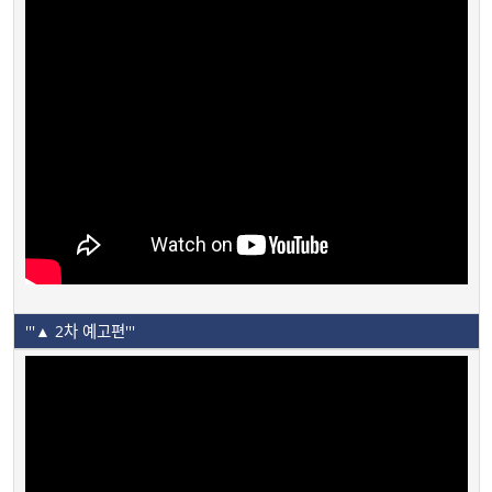
'''▲ 2차 예고편'''