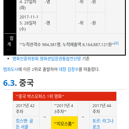
4. 27일차
-명
-위
-원
(화)
2017-11-1
5. 28일차
-명
-위
-원
(수)
'''
합
[6]
계
'''누적관객수 984,381명, 누적매출액 8,164,887,121원'''
'''
영화진흥위원회 영화관입장권통합전산망
기준
범죄도시
에 이은 2위로 출발하여
대장 김창수
를 따돌렸다.
6.3
. 중국
'''중국 박스오피스 1위 영화'''
2017년 42
'''2017년 4
2017년 44
주차
3주차'''
주차
→
→
킹스맨: 골
토르: 라그나
'''지오스톰'''
든 서클
로크