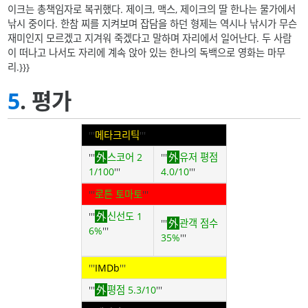
이크는 총책임자로 복귀했다. 제이크, 맥스, 제이크의 딸 한나는 물가에서
낚시 중이다. 한참 찌를 지켜보며 잡담을 하던 형제는 역시나 낚시가 무슨
재미인지 모르겠고 지겨워 죽겠다고 말하며 자리에서 일어난다. 두 사람
이 떠나고 나서도 자리에 계속 앉아 있는 한나의 독백으로 영화는 마무
리.}}}
5
. 평가
'''
메타크리틱
'''
'''
스코어 2
'''
유저 평점
1/100
'''
4.0/10
'''
'''
로튼 토마토
'''
'''
신선도 1
'''
관객 점수
6%
'''
35%
'''
'''
IMDb
'''
'''
평점 5.3/10
'''