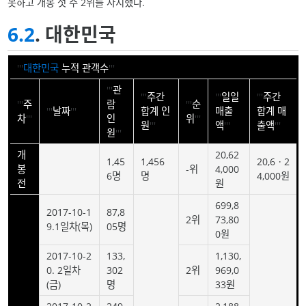
못하고 개봉 첫 주 2위를 차지했다.
6.2
. 대한민국
'''
대한민국
누적 관객수
'''
'''
관
'''
주간
'''
일일
'''
주간
'''
주
람
'''
순
'''
날짜
'''
합계 인
매출
합계 매
차
'''
인
위
'''
원
'''
액
'''
출액
'''
원
'''
개
20,62
1,45
1,456
20,6ㆍ2
봉
-위
4,000
6명
명
4,000원
전
원
699,8
2017-10-1
87,8
2위
73,80
9.1일차(목)
05명
0원
2017-10-2
133,
1,130,
0. 2일차
302
2위
969,0
(금)
명
33원