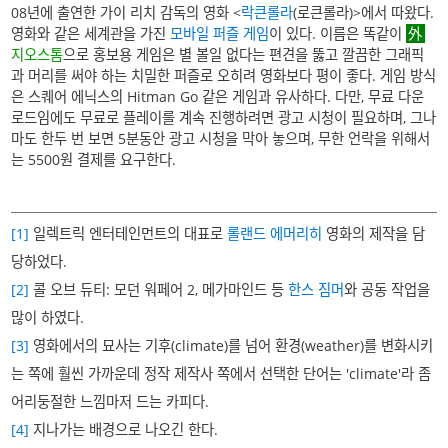
08년에 출연한 가이 리치 감독의 영화 <
락큰롤라
(로큰롤라)>에서 따왔다.
영화와 같은 세계관을 가진
모바일
퍼즐 게임
이 있다. 이름은 똑같이
지오스톰
으로 홍보용 게임은 별 볼일 없다는 편견을 뚫고 깔끔한 그래픽
과 머리를 써야 하는 치밀한 퍼즐로 오히려 영화보다 평이 좋다. 게임 방식
은 스퀘어 에닉스의 Hitman Go 같은 게임과 유사하다. 다만, 무료 다운
로드임에도 무료로 플레이를 계속 진행하려면 광고 시청이 필요하며, 그나
마도 한두 번 보면 5분동안 광고 시청을 막아 놓으며, 무한 언락을 위해서
는 5500원 결제를 요구한다.
[1]
일렉트릭 엔터테인먼트의 대표로
롤랜드 에머리히
영화의 제작을 담
당하었다.
[2]
콜 오브 듀티: 모던 워페어 2, 메가마인드 등
한스 짐머
와 공동 작업을
많이 하였다.
[3]
영화에서의 묘사는 기후(climate)를 넘어 환경(weather)를 변화시키
는 쪽에 훨씬 가까운데 정작 제작사 쪽에서 선택한 단어는 'climate'라 좀
어리둥절한 느낌마저 드는 카피다.
[4]
지나가는 배경으로 나오긴 한다.