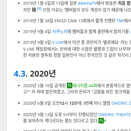
2019년 1월 6일과 13일에 일본
AbemaTV
에서 방송한
처음 뵙
[9]
자인
積
.
선정 이유는 '멤버들이 모두 개성이 있기 때문에 나
2019년 1월 28일 ENOZI CAM 13회에서 짧게 진행된
TMI
에서
2019년 9월 4일
사쿠노키
에 멤버들과 함께 출연해서 밝히기를
2019년 9월 4일
V LIVE
에서 미션 중 권은비가 '별로예요' 라는
V LIVE 채팅창에서는 은비에 대한 수많은 별명과 드립이 난무하
한 차분한 말투와 정말 일본인이 아닌 한국인인 것 같은 착각이
4.3
. 2020년
2020년 2월 10일 공개된
에너지캠 44회
에서 분홍색으로 염색
고?" 라 하며 발끈하였고, 그러자 은비가 "금발을 하든 핑크색
2020년 6월 8일 오전
12
시
12
분에 3번째 미니 앨범
ONEIRIC 
2020년 9월 13일 오후 5시부터 진행되었던
ONEIRIC THEATE
를 보여주어 색다르다는 평도 잇다르고 있다.
#