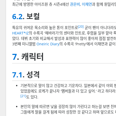
최근에 방영한 아이즈원 츄 시즌4에선
권은비
,
이채연
과 함께 원밀리
6.2
. 보컬
[20]
특유의 귀여운 목소리와 높은 톤이 포인트로
굳이 팬이 아니더라도
HEART*IZ
의 수록곡 '해바라기'의 센터와 인트로, 후렴을 일부 맡
았다. 데뷔 초기와 비교해서 발성과 표현력이 많이 좋아져 점점 발전
3번째 미니앨범
Oneiric Diary
의 수록곡 'Pretty'에서 이채연과 같
7
. 캐릭터
7.1
. 성격
기본적으로 말이 많고 건강하고 기운차다. 일본에서 같이 야외 
있었음에도 로케가 끝나자 '멤버들과 더 있고 싶어.' 라고 하더라
[21]
도 있다.
본인의 말에 따르면 낯을 굉장히 많이 가린다고 하는걸 보면 
그들에게 말을 걸게 됨에 따라 성장한 것 같다고 하며 앞으로도 