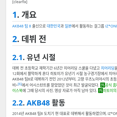
[clearfix]
1
. 개요
AKB48 팀 8
출신으로
대한민국
과
일본
에서 활동하는 걸그룹
IZ*ON
2
. 데뷔 전
2.1
. 유년 시절
데뷔 전 초등학교 재학기간 6년간 치어리딩 스쿨을 다녔고
치어리딩
12회에서 짤막하게 혼다 히토미가 유년기 시절 농구경기장에서 치어
AKB48 팀8로 데뷔하기 전인 2012년부터, 고향 우츠노미야시의 초
[6]
비>
에서 어시스턴트를 맡았었던 것이 최근 발굴되었다.
공식 
이스북
에 그때 당시의 사진, 영상 자료가 아직 남아 있다.
히토미의 
2.2
.
AKB48
활동
2014년 AKB48 팀8 도치기 현 대표로 데뷔해서 활동하였으며, IZ*