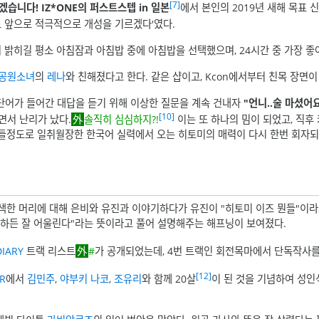
[7]
겠습니다! IZ*ONE의 퍼스트스텝 in 일본
에서 본인의 2019년 새해 목표 
도 앞으로 적극적으로 개성을 기르겠다'였다.
 밝히길 평소 아침잠과 아침밥 중에 아침밥을 선택했으며, 24시간 중 가장 
공원소녀
의
레나
와 친해졌다고 한다. 같은 샵이고, Kcon에서부터 친목 장면
 단어가 들어간 대답을 듣기 위해 이상한 질문을 계속 건내자
"언니..술 마셨어요
[10]
면서 난리가 났다.
솔직히 심심하지?!
이는 또 하나의 밈이 되었고, 직후 커뮤니티에서는 밤11시에 전화를 받으면서도 평소와 같이 나긋나긋
 들정도로 일취월장한 한국어 실력에서 오는 히토미의 매력이 다시 한번 회자되
한 머리에 대해 은비와 유진과 이야기하다가 유진이 "히토미 이즈 뭔들"이라고 
을 하든 잘 어울린다"라는 뜻이라고 풀어 설명해주는 해프닝이 보여졌다.
DIARY
트랙 리스트
#
가 공개되었는데, 4번 트랙인 회전목마에서 단독작사를
[12]
R
에서
김민주
,
야부키 나코
,
조유리
와 함께 20살
이 된 것을 기념하여 성인