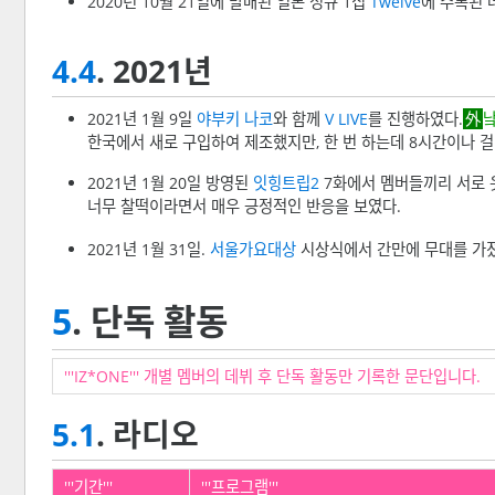
2020년 10월 21일에 발매된 일본 정규 1집
Twelve
에 수록된 
4.4
. 2021년
2021년 1월 9일
야부키 나코
와 함께
V LIVE
를 진행하였다.
낰
한국에서 새로 구입하여 제조했지만, 한 번 하는데 8시간이나 걸
2021년 1월 20일 방영된
잇힝트립2
7화에서 멤버들끼리 서로 
너무 찰떡이라면서 매우 긍정적인 반응을 보였다.
2021년 1월 31일.
서울가요대상
시상식에서 간만에 무대를 가
5
. 단독 활동
'''IZ*ONE''' 개별 멤버의 데뷔 후 단독 활동만 기록한 문단입니다.
5.1
. 라디오
'''기간'''
'''프로그램'''