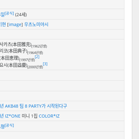
[공식]
6일
(24세)
기현
[
image
]
우츠노미야시
사카츠(本田雅克)
(1962년생)
리코(本田典子)
(1964년생)
[2]
(本田恵理)
(1997년생)
[3]
요시(本田益慶)
(2000년생)
4년
AKB48 팀 8
PARTY가 시작된다구
8년
IZ*ONE
미니 1집
COLOR*IZ
[공식]
A형