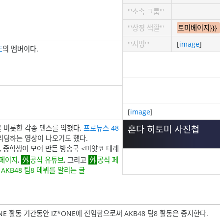
'''소속 그룹'''
'''상징 색깔'''
토미베이지}}}
'''서명'''
[
image
]
E
의 멤버이다.
[
image
]
혼다 히토미 사진첩
을 비롯한 각종 댄스를 익혔다.
프로듀스 48
리딩하는 영상이 나오기도 했다.
등, 중학생이 모여 만든 방송국 <미얏코 테레
홈페이지
,
공식 유튜브
, 그리고
공식 페
AKB48 팀8 데뷔를 알리는 글
ONE 활동 기간동안 IZ*ONE에 전임함으로써 AKB48 팀8 활동은 중지한다.