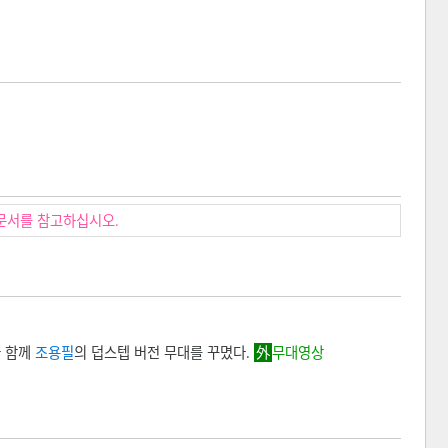
문서를 참고하십시오.
 함께
조용필
의
덥스텝 버전 무대를 꾸몄다.
무대영상