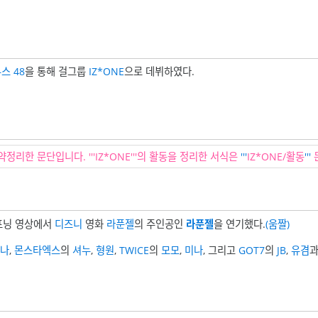
스 48
을 통해 걸그룹
IZ*ONE
으로 데뷔하였다.
약정리한 문단입니다. '''IZ*ONE'''의 활동을 정리한 서식은
'''
IZ*ONE/활동
'''
프닝 영상에서
디즈니
영화
라푼젤
의 주인공인
라푼젤
을 연기했다.
(움짤)
나
,
몬스타엑스
의
셔누
,
형원
,
TWICE
의
모모
,
미나
, 그리고
GOT7
의
JB
,
유겸
과