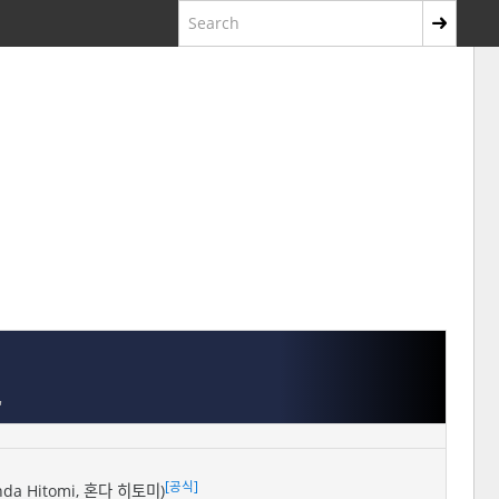
'
[공식]
nda Hitomi, 혼다 히토미)