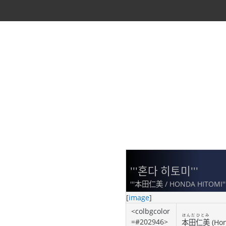
'''혼다 히토미'''
'''本田仁美 / HONDA HITOMI''
[
image
]
<colbgcolor
ほんだ
ひとみ
=#202946>
本田
仁美
(Ho