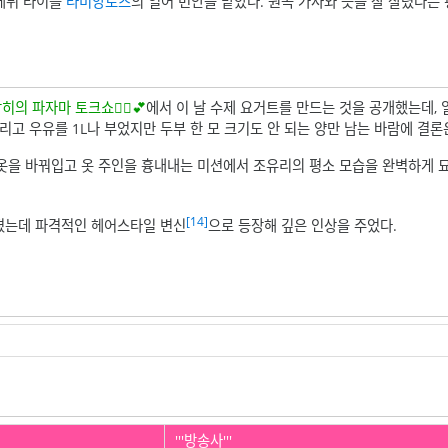
데뷔 타이틀
라비앙로즈
의 일어 번안을 맡았다. 원곡 가사와 뜻을 잘 살렸다는 
히의 파자마 토크쇼👯‍♀️💕
에서 이 날 수제 요거트를 만드는 것을 공개했는데,
리고 우유를 1L나 부었지만 두부 한 모 크기도 안 되는 양만 남는 바람에 결
옷을 바꿔입고 옷 주인을 흉내내는 미션에서 조유리의 평소 모습을 완벽하게 
[14]
졌는데 파격적인 헤어스타일 변신
으로 등장해 깊은 인상을 주었다.
'''방송사'''