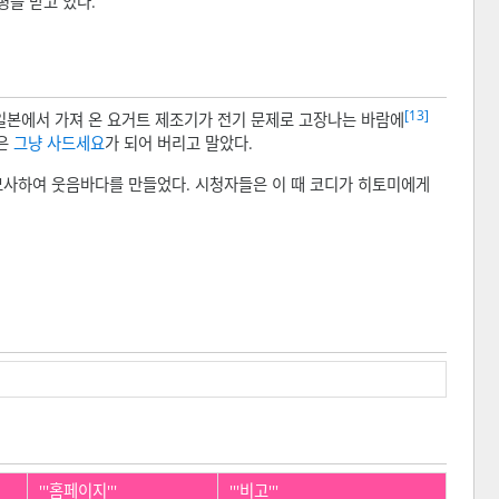
평을 받고 있다.
[13]
 일본에서 가져 온 요거트 제조기가 전기 문제로 고장나는 바람에
론은
그냥 사드세요
가 되어 버리고 말았다.
묘사하여 웃음바다를 만들었다. 시청자들은 이 때 코디가 히토미에게
'''홈페이지'''
'''비고'''