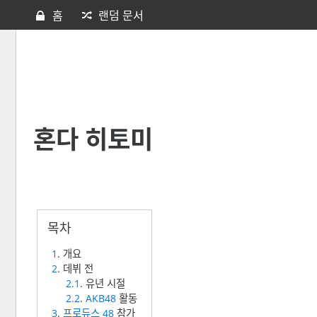
홈
랜덤 문서
혼다 히토미
1
. 개요
2
. 데뷔 전
2.1
. 유년 시절
2.2
.
AKB48
활동
3
.
프로듀스 48
참가