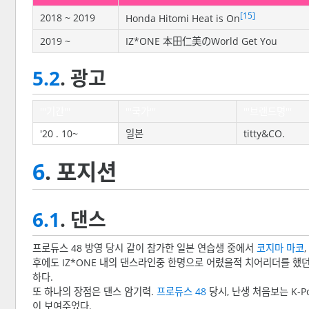
[15]
2018 ~ 2019
Honda Hitomi Heat is On
2019 ~
IZ*ONE 本田仁美のWorld Get You
5.2
. 광고
'''기간'''
'''국가'''
'''브랜드명'''
'20 . 10~
일본
titty&CO.
6
. 포지션
6.1
. 댄스
프로듀스 48 방영 당시 같이 참가한 일본 연습생 중에서
코지마 마코
,
후에도 IZ*ONE 내의 댄스라인중 한명으로 어렸을적 치어리더를 했
하다.
또 하나의 장점은 댄스 암기력.
프로듀스 48
당시, 난생 처음보는 K-
이 보여주었다.