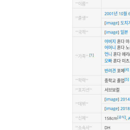
'''이름'''
2001년
10월 
'''출생'''
[
image
]
도치
'''국적'''
[
image
]
일본
아버지
혼다 마
어머니
혼다 노
언니
혼다 에리
[1]
'''가족'''
오빠
혼다 미츠
[4]
반려견
포메
[5]
'''학력'''
중학교 졸업
'''포지션'''
서브보컬
[
image
]
201
'''데뷔'''
[
image
]
201
[공식]
'''신체'''
158cm
,
'''소속사'''
DH