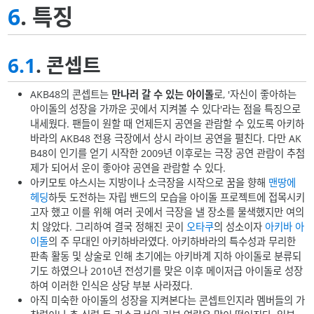
6
. 특징
6.1
. 콘셉트
AKB48의 콘셉트는
만나러 갈 수 있는 아이돌
로, '자신이 좋아하는
아이돌의 성장을 가까운 곳에서 지켜볼 수 있다'라는 점을 특징으로
내세웠다. 팬들이 원할 때 언제든지 공연을 관람할 수 있도록 아키하
바라의 AKB48 전용 극장에서 상시 라이브 공연을 펼친다. 다만 AK
B48이 인기를 얻기 시작한 2009년 이후로는 극장 공연 관람이 추첨
제가 되어서 운이 좋아야 공연을 관람할 수 있다.
아키모토 야스시는 지방이나 소극장을 시작으로 꿈을 향해
맨땅에
헤딩
하듯 도전하는 자립 밴드의 모습을 아이돌 프로젝트에 접목시키
고자 했고 이를 위해 여러 곳에서 극장을 낼 장소를 물색했지만 여의
치 않았다. 그리하여 결국 정해진 곳이
오타쿠
의 성소이자
아키바 아
이돌
의 주 무대인 아키하바라였다. 아키하바라의 특수성과 무리한
판촉 활동 및 상술로 인해 초기에는 아키바계 지하 아이돌로 분류되
기도 하였으나 2010년 전성기를 맞은 이후 메이저급 아이돌로 성장
하여 이러한 인식은 상당 부분 사라졌다.
아직 미숙한 아이돌의 성장을 지켜본다는 콘셉트인지라 멤버들의 가