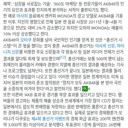
제학', '심장을 사로잡는 기술', '360도 마케팅' 등 전문가들이 AKB48의 인
기의 요인과 효과를 진지하게 분석하는 서적이 출판되기도 했다.
한 예로
아사히
음료에서 캔커피 WONDA의 광고 모델로 AKB48을 기용
한 이후, 지진의 영향으로 인해 일본 캔 음료 시장은 2011년 1월~4월 기
준으로 전년도 대비 2%가 감소했다고 하지만 오히려 WONDA는 매출이
10% 이상 상승했다고 한다.
AKB48이
오타쿠
문화를 넘어 국민적인 인기를 얻게 된 것은 '''총선거 시
스템'''이 큰 몫을 했다는 것이 중론. AKB48의 총선거는
아사히 신문
,
마이
니치 신문
를 비롯한 주요 신문들과 각 방송사 등 일본 미디어 전체가 선거
[12]
결과를 앞다퉈 취재 및 보도했으며
, 총선거에는 보통 500여 명이 넘는
취재진이 몰려들어 카메라 경쟁이 치열해 총선거의 결과를 예상하는 기사
나 프로그램도 넘쳐난다. 또한 총선거가 끝나도 일본에서는 결과를 둘러
싼 이슈가 끊임없이 나오고 있다. 이러한 영향은 일본 정계까지도 미쳐 심
지어 일본의 미하라 준코 참의원은 "정치가 모두 AKB48을 본 받아 국민
을 소중하게 여겨야 한다"라고 발언하기도 했다.
#
또한 이른바 'AKB 효과'로 경기를 부양 효과를 일으키고 있다고 한다. 멤
버들의 광고하는 제품의 매출 상승과 전세계에서 가장 많이 CD가 팔리는
일본에서도 압도적 판매량을 자랑하는 음반 판매량은 물론이고 총선거 또
한 경제파급 효과를 일으키고 있다고 한다. 실제로 일본의 경제평론가 모
리나가 다쿠로는
제4회 총선거 이벤트
의 경제 파급 효과는 200억 엔(한화
약 3,000억 원) 이상이라고 분석했다. 투표권이 1장씩 들어있는 26번째