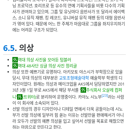
닝 프로덕션, 호리프로 등 유수의 연예 기획사들을 비롯 다수의 기획
사가 관여하고 있으며, 그룹 및 유닛마다 음반사가 또 달라서 에이벡
스, 소니 뮤직 재팬, 킹 레코드, 유니버설 뮤직 재팬 등의 대형 음반사
가 엮여 있다. 때문에 어느 한 주체가 마음대로 그룹을 좌지우지하기
에는 어려운 구조가 되었다.
6.5
. 의상
역대 의상 사진을 모아둔 텀블러
역대 48사단 싱글 의상 사진 정리글
의상 또한 예쁘기로 유명하다. 아키모토 야스시가 부학장으로 있을
당시, 무대 의상의 대부분은
교토조형예술대학
예술학부 학생의 디
자인이었다. 원래는 의상과 메이크업을 AKS에서 담당하였지만 201
3년 3월 1일 부로 AKS에서 해당 부서를 '
주식회사 오살레 컴퍼
[23]
니
'
(트위터)
로 분리하여 운영중이다. 카야노 시노부
라는 사람
이 이 회사에 소속되어 있다.
선발 의상의 경우 디자인이나 디테일 면에서 더욱 공들이는데 시노
부가 선발 의상에 일부러 힘 쏟는 이유는 선발만을 편애해서가 아니
라 모두가 선발의 예쁜 의상을 입고 싶어서 선발을 목표로 해줬으면
하는 마음으로 만든다고 한다.