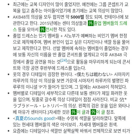
최근에는 교복 디자인이 많이 줄었지만, 예전에는 그룹 콘셉트가 교
복을 입고 춤추는 아이돌이었기에 초기에는 교복 의상이 많았다.
AKB48의 의상을 모두 합치면 약
5000벌
정도 되며, 컨테이너에 보
관한다고 한다. 2015년에는 센터 의상들과
졸업 멤버들의 드레
스
등을 모아서
전시
한 적도 있다.
졸업 드레스는 인기 멤버들 + 시노부가 예뻐하는 비인기 멤버 한정
으로 제작해주며, 멤버 본인이 입고 싶은 디자인이나 색깔 등을 물어
보고 제작한다고 한다. 선발 멤버에 속하는 멤버들이 졸업하는 경우
에 보통 자신의 이름을 딴 졸업 콘서트를 열게되고 이후 AKB48 극
[24]
장에서 졸업 공연을 하는 것
으로 활동을 마무리하게 되는데 콘서
트와 극장 공연 후반부에 드레스를 입는다.
옷의 경우 디테일이 굉장한 편이다. <僕たちは戦わない> 시마자키
하루카의 의상 이 의상을 보면 가운데 시마자키 하루카의 별명인 파
루루의 이니셜 'P'가 들어가 있으며, 그 밑에는 AKB48이 적혀있다.
멤버별로 디테일이 세부적으로 다른데 보통 센터가 제일 화려한 옷
을 입으며, 뒷줄로 갈수록 의상 디테일이 점점 사라진다. 비교 샷[*
ラブラドール・レトリバー의 의상. 왼쪽의 검은 옷을 입은 와타나
베 마유가 센터이다.]자세한 것은
이 글
과
이 글
참조.
<
真夏のSounds good!
>때는 수영복 색깔을 달리하였다. 앞쪽에
있는 현세대 멤버들의 색은 아이보리 , 차세대 멤버들은 흰색.
요즘에는 디테일이나 색깔만 살짝살짝 바꿔서 전체적으로 보면 티가