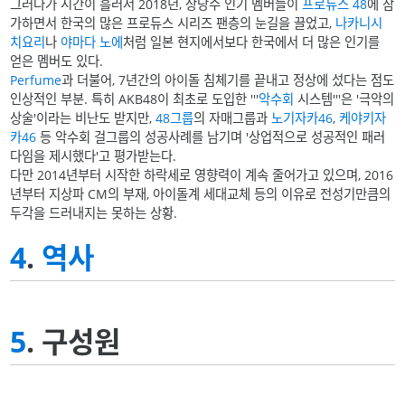
그러다가 시간이 흘러서 2018년, 상당수 인기 멤버들이
프로듀스 48
에 참
가하면서 한국의 많은 프로듀스 시리즈 팬층의 눈길을 끌었고,
나카니시
치요리
나
야마다 노에
처럼 일본 현지에서보다 한국에서 더 많은 인기를
얻은 멤버도 있다.
Perfume
과 더불어, 7년간의 아이돌 침체기를 끝내고 정상에 섰다는 점도
인상적인 부분. 특히 AKB48이 최초로 도입한 '''
악수회
시스템'''은 '극악의
상술'이라는 비난도 받지만,
48그룹
의 자매그룹과
노기자카46
,
케야키자
카46
등 악수회 걸그룹의 성공사례를 남기며 '상업적으로 성공적인 패러
다임을 제시했다'고 평가받는다.
다만 2014년부터 시작한 하락세로 영향력이 계속 줄어가고 있으며, 2016
년부터 지상파 CM의 부재, 아이돌계 세대교체 등의 이유로 전성기만큼의
두각을 드러내지는 못하는 상황.
4
.
역사
5
. 구성원