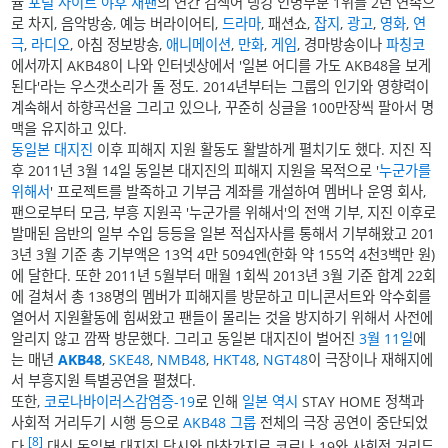
율
포털 사이트
야후 재팬
의 연간 검색어 랭킹 인명부분 1위를 2년 연속으
로 차지, 음악방송, 예능 버라이어티,
드라마
, 패션쇼,
잡지
,
광고
,
영화
,
연
극
,
라디오
, 아침 정보방송,
애니메이션
,
만화
,
게임
, 경마방송이나
파칭코
에서까지 AKB48이 나와 인터넷상에서 '일본 어디를 가도 AKB48을 보게
된다'라는 우스갯소리가 돌 정도. 2014년부터는 그룹의 인기와 영향력이
계속해서 하향곡선을 그리고 있으나, 꾸준히 싱글을 100만장씩 팔아서 명
맥을 유지하고 있다.
동일본 대지진
이후 피해지 지원 활동도 활발하게 펼치기도 했다. 지진 직
후 2011년 3월 14일 동일본 대지진의 피해지 지원을 목적으로 '
누군가를
위해서
' 프로젝트를 발족하고 기부금 계좌를 개설하여 멤버나 운영 회사,
팬으로부터 모금, 부흥 지원곡 '누군가를 위해서'의 전액 기부, 지진 이후로
발매된 음반의 일부 수입 등등을 일본 적십자사를 통해서 기부해왔고 201
3년 3월 기준 총 기부액은 13억 4만 5094엔(한화 약 155억 4천3백만 원)
에 달한다. 또한 2011년 5월부터 매월 1회씩 2013년 3월 기준 합계 22회
에 걸쳐서 총 138명의 멤버가 피해지를 방문하고 미니콘서트와 악수회를
열어서 지원활동에 힘써왔고 팬들이 몰리는 것을 방지하기 위해서 사전에
알리지 않고 깜짝 방문했다. 그리고 동일본 대지진이 벌어진
3월 11일
에
는 매년
AKB48
,
SKE48
,
NMB48
,
HKT48
,
NGT48
이 극장이나 재해지에
서 부흥지원 특별공연을 펼쳤다.
또한,
코로나바이러스감염증-19
로 인해
일본 역시
STAY HOME 정책과
사회적 거리두기 시행 등으로
AKB48 그룹
전체의 극장 공연이 중단되었
[8]
다.
대신 동일본 대지진 당시와 마찬가지로 코로나-19와 사회적 거리두