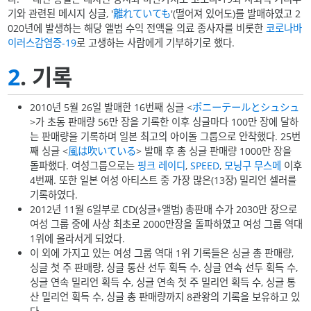
기와 관련된 메시지 싱글, '
離れていても
'(떨어져 있어도)를 발매하였고 2
020년에 발생하는 해당 앨범 수익 전액을 의료 종사자를 비롯한
코로나바
이러스감염증-19
로 고생하는 사람에게 기부하기로 했다.
2
. 기록
2010년 5월 26일 발매한 16번째 싱글 <
ポニーテールとシュシュ
>가 초동 판매량 56만 장을 기록한 이후 싱글마다 100만 장에 달하
는 판매량을 기록하며 일본 최고의 아이돌 그룹으로 안착했다. 25번
째 싱글 <
風は吹いている
> 발매 후 총 싱글 판매량 1000만 장을
돌파했다. 여성그룹으로는
핑크 레이디
,
SPEED
,
모닝구 무스메
이후
4번째. 또한 일본 여성 아티스트 중 가장 많은(13장) 밀리언 셀러를
기록하였다.
2012년 11월 6일부로 CD(싱글+앨범) 총판매 수가 2030만 장으로
여성 그룹 중에 사상 최초로 2000만장을 돌파하였고 여성 그룹 역대
1위에 올라서게 되었다.
이 외에 가지고 있는 여성 그룹 역대 1위 기록들은 싱글 총 판매량,
싱글 첫 주 판매량, 싱글 통산 선두 획득 수, 싱글 연속 선두 획득 수,
싱글 연속 밀리언 획득 수, 싱글 연속 첫 주 밀리언 획득 수, 싱글 통
산 밀리언 획득 수, 싱글 총 판매량까지 8관왕의 기록을 보유하고 있