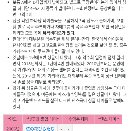
보통 A에서 D타입까지 발매되고, 별도로 극장반이라는게 있어서 싱
글 하나당 4~5가지 종류가 발매된다. 초회한정반과 통상반을 나누
면 그의 2배.
싱글 타입 하나당 타이틀곡을 포함해서 3곡 정도가 들어가며, 보통
팀 별로 곡을 수록하거나 자매그룹의 곡을 수록한다. 또한 극장반을
제외한
모든 곡에 뮤직비디오가 있다.
판매량의 대부분은 악수회를 위해 팔려나간다. 한국에서 아이돌이
팬사인회를 하고 그것으로 판매량을 늘리는 것으로 보면 될 듯. 혹은
리퀘스트 아워 투표권이 들어갈 때도 있다.
옛날에는 1년에 5번 싱글이 나왔다. 그후 악수회 일정이 점차 밀리
면서 2018년까지는 1년에 4번 발매되었다. 2010년부터는 운영에
서 가위바위보 대회로 싱글 센터를 준다는 파격적인 조건을 내걸었
는데, 2014년 제5회 가위바위보 대회부터 우승 특전이 싱글 센터에
서 솔로 싱글 데뷔로 바뀌었다.
과거 봄 싱글은 가사에 벚꽃이 들어가거나 졸업을 상징하는 곡이 타
이틀곡이었으며, 여름에는 미즈기(수영복)를 입은 싱글이 나왔다. 그
리고 겨울엔 트렌드를 살린 다크한 댄스곡이 싱글 타이틀로 발매되
었다.
'''연도'''
'''벚꽃과 졸업 테마'''
'''수영복 테마'''
'''댄스 테마'''
2006년
桜の花びらたち
-
-