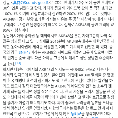
싱글 <
真夏のSounds good!
>은 CD는 판매개시 2주 만에 음반 판매액만
30억 엔을 넘었다고 한다. 게다가 광고비, 가이드북 판매 등 직접 효과만
100억 엔. 여기에 간접효과까지 감안하면 200억 엔이 넘는다는 것이다.
AKB48이 경기 부양 효과를 가지는 이유는 주 공략 대상이 10대가 아니라
구매력이 큰 성인 남성층이기 때문이다. 실제로 AKB48의 공연 관객의 약
95%가 남성이다.
동남아시아와 중화권 등 해외에서도 AKB48을 본뜬 자매그룹이 나와 적
잖은 성과를 내고 있다. 실제로 2016년에 AKB48측에서는 대한민국을 제
외한 동아시아권에 세력을 확장할 것이라고 계획하고 선언한 바 있다. 중
국의 경우
SNH48
이라는 AKB48의 자매그룹이었던 그룹이 있으며 이들
의 인기는 중국 내의 다른 아이돌 그룹에 비해서도 정말 상당한 수준이라
[13]
고 한다.
하지만 대한민국에서의 AKB48의 인지도는 AKB48의 규모와 다른 나라
에서의 인지도에 비하면 상당히 떨어진다. 이전에 AKB48 멤버들 중 몇몇
이 한국 해병대 훈련에 참가하기도 했고 한국에 관심이 많다는 발언을 하
기도 했으나 정작 대한민국에서는 AKB48의 네임드와 인기는 소수의 팬
카페 회원들 아니면 정말 작은 수준이다. 한국 시장을 노려서 활동을 한 것
도 아닌데다 아이돌 시장이 워낙에 저변이 탄탄하고 헬게이트급으로 경쟁
을 뚫기가 어렵기 때문이기도 하다. 과거 중화권 나라들과 일본을 드나들
면서 엄청난 인기를 얻었지만, 대한민국에서는 활동을 한 번도 안 해서 대
한민국 한정으로는 인기가 그렇게 많지 않은
등려군
을 생각해보면 된다.