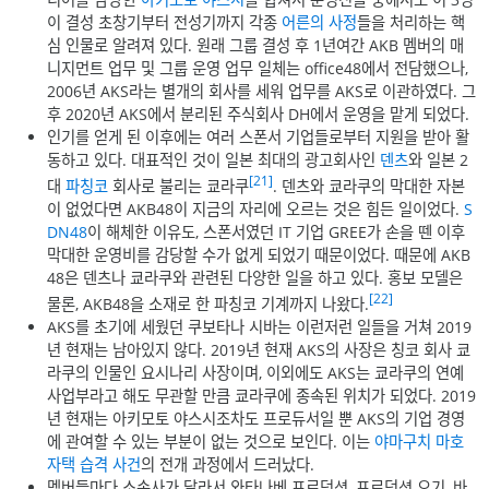
이 결성 초창기부터 전성기까지 각종
어른의 사정
들을 처리하는 핵
심 인물로 알려져 있다. 원래 그룹 결성 후 1년여간 AKB 멤버의 매
니지먼트 업무 및 그룹 운영 업무 일체는 office48에서 전담했으나,
2006년 AKS라는 별개의 회사를 세워 업무를 AKS로 이관하였다. 그
후 2020년 AKS에서 분리된 주식회사 DH에서 운영을 맡게 되었다.
인기를 얻게 된 이후에는 여러 스폰서 기업들로부터 지원을 받아 활
동하고 있다. 대표적인 것이 일본 최대의 광고회사인
덴츠
와 일본 2
[21]
대
파칭코
회사로 불리는 쿄라쿠
. 덴츠와 쿄라쿠의 막대한 자본
이 없었다면 AKB48이 지금의 자리에 오르는 것은 힘든 일이었다.
S
DN48
이 해체한 이유도, 스폰서였던 IT 기업 GREE가 손을 뗀 이후
막대한 운영비를 감당할 수가 없게 되었기 때문이었다. 때문에 AKB
48은 덴츠나 쿄라쿠와 관련된 다양한 일을 하고 있다. 홍보 모델은
[22]
물론, AKB48을 소재로 한 파칭코 기계까지 나왔다.
AKS를 초기에 세웠던 쿠보타나 시바는 이런저런 일들을 거쳐 2019
년 현재는 남아있지 않다. 2019년 현재 AKS의 사장은 칭코 회사 쿄
라쿠의 인물인 요시나리 사장이며, 이외에도 AKS는 쿄라쿠의 연예
사업부라고 해도 무관할 만큼 쿄라쿠에 종속된 위치가 되었다. 2019
년 현재는 아키모토 야스시조차도 프로듀서일 뿐 AKS의 기업 경영
에 관여할 수 있는 부분이 없는 것으로 보인다. 이는
야마구치 마호
자택 습격 사건
의 전개 과정에서 드러났다.
멤버들마다 소속사가 달라서 와타나베 프로덕션, 프로덕션 오기, 바