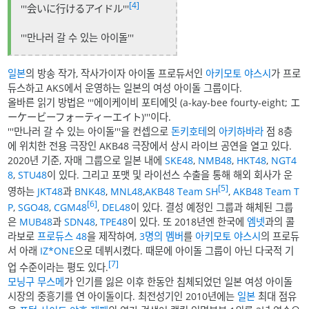
[4]
'''会いに行けるアイドル'''
'''만나러 갈 수 있는 아이돌'''
일본
의 방송 작가, 작사가이자 아이돌 프로듀서인
아키모토 야스시
가 프로
듀스하고 AKS에서 운영하는 일본의 여성 아이돌 그룹이다.
올바른 읽기 방법은 '''에이케이비 포티에잇 (a-kay-bee fourty-eight; エ
ーケービーフォーティーエイト)'''이다.
'''만나러 갈 수 있는 아이돌'''을 컨셉으로
돈키호테
의
아키하바라
점 8층
에 위치한 전용 극장인 AKB48 극장에서 상시 라이브 공연을 열고 있다.
2020년 기준, 자매 그룹으로 일본 내에
SKE48
,
NMB48
,
HKT48
,
NGT4
8
,
STU48
이 있다. 그리고 포맷 및 라이선스 수출을 통해 해외 회사가 운
[5]
영하는
JKT48
과
BNK48
,
MNL48
,
AKB48 Team SH
,
AKB48 Team T
[6]
P
,
SGO48
,
CGM48
,
DEL48
이 있다. 결성 예정인 그룹과 해체된 그룹
은
MUB48
과
SDN48
,
TPE48
이 있다. 또 2018년엔 한국에
엠넷
과의 콜
라보로
프로듀스 48
을 제작하여,
3명
의
멤버
를
아키모토 야스시
의 프로듀
서 아래
IZ*ONE
으로 데뷔시켰다. 때문에 아이돌 그룹이 아닌 다국적 기
[7]
업 수준이라는 평도 있다.
모닝구 무스메
가 인기를 잃은 이후 한동안 침체되었던 일본 여성 아이돌
시장의 중흥기를 연 아이돌이다. 최전성기인 2010년에는
일본
최대 점유