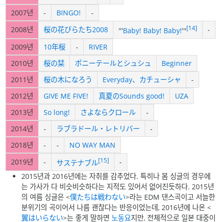
2007년
-
BINGO!
-
[14]
2008년
桜の花びらたち2008
-
'''
Baby! Baby! Baby!
'''
2009년
10年桜
-
RIVER
2010년
桜の栞
ポニーテールとシュシュ
Beginner
2011년
桜の木になろう
Everyday、カチューシャ
-
2012년
GIVE ME FIVE!
真夏のSounds good!
UZA
2013년
So long!
さよならクロール
-
2014년
-
ラブラドール・レトリバー
-
2018년
-
-
NO WAY MAN
[15]
2019년
-
-
サステナブル
2015년과 2016년에는 자취를 감추었다. 특히나 봄 싱글의 경우에
는 가사가 다 비슷비슷하다는 지적도 있어서 없어진듯하다. 2015년
의 여름 싱글은 <
僕たちは戦わない
>라는 EDM 댄스곡이고 서늘한
분위기의 곡이어서 나름 괜찮다는 반응이었는데, 2016년에 나온 <
翼はいらない
>는 좋게 말하면
노동요
지만, 전체적으로 일본 대중이