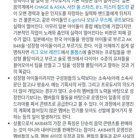
창력이나 춤 실력 등 가수로서의 기본 역량은 많이 떨어진다. 일본
음악계에서
CHAGE & ASKA
,
사잔 올 스타즈
,
B'z
,
미스터 칠드런
같
이 오랜 경력과 높은 인지도를 자랑하는 실력파 밴드들에게 뒤처지
는 건 물론이고, 같은 아이돌인
E-girls
나
모닝구 무스메
,
큐트
보다도
실력이 떨어진다. 아무리 일본 아이돌이 종합 예능인에 가깝다지만
기본적인 직업이 노래와 춤인데 실력이 떨어진다는 비판은 피해 갈
수가 없다. 일본에서는 한국 아이돌을 '완성형 아이돌'로 부르고 AK
B48을 '성장형 아이돌'이라고 부르기도 한다. 이걸 이해하기 쉽게 설
명하자면
리그 오브 레전드
에서
롤챔스
에 출전하는 프로팀들을 '완
성형 롤팀'이라고 부르고 솔로 랭크에서 다이아1 수준의 유저들을
끌어모아서 팀을 만들고 그 팀을 '성장형 롤팀'이라고 말하는 것과 거
의 똑같다.
성장형 아이돌이라지만 구성원들의 노력보다는 소속사(아래 소속사
문단 참고)나 방송사, 예능 기획사의 사정, 그리고 프로듀서의 의도가
더 많이 개입되는 경우가 많다. 순수히 멤버들의 노력을 바탕으로 성
장한다기보다는, 멤버들의 활동을 바탕으로 운영진이 일종의 성장
드라마를 짜서 콘텐츠로 공급한다고 볼 수 있다. 이 과정에서 운영진
의 계획에 들어있지 않은 멤버는 인기를 모아도 선발에 들어가지 못
하는 등의 일이 발생하기도 한다.
상품으로서 AKB48의 가장 큰 특징은 단순히 음악 콘텐츠를 판매하
는 것이 아니라 내러티브를 판매한다는 점이다. AKB48의 운영진은
멤버들의 노력, 멤버 사이의 우정과 갈등, 팬들의 활동과 같은 사실의