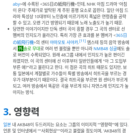
aby
>에 수록된 <365日の紙飛行機>인데, NHK 아침 드라마 '아침
이 온다' 주제가로 발탁된 게 주된 흥행 요소로 꼽힌다. 일단 아침 드
라마 특성상 10대부터 노인층에 이르기까지 폭넓은 연령층을 공략
할 수 있고, 오랜 기간 방영되기 때문에 노래 노출도가 높기 때문.
당연한 이야기이지만 단독 센터 곡이 흥할 경우 그 곡의 센터로 선
멤버의 인지도가 올라간다. 특히 가장 큰 효과를 본 멤버가 <
365日
[11]
の紙飛行機
>의 센터
야마모토 사야카
.
엠스테 등의 음악 방송에
서
솔로 무대
로 여러 번 불렀을 뿐만 아니라
NMB48 싱글
에도 솔
로 버전이 수록되었다. 원래 48그룹 내에서 인지도가 높은 편이긴
하였지만, 이 곡의 센터에 선 이후부터 일반인들에게 "아 그 도입부
부른 애?"라고 불린다고 한다. 이 점은 곡의 히트 때문도 있지만, 보
통 일본에서 계절별로 가수들이 특별 방송에서 히트곡을 부르는 경
우가 대부분이기 때문이다. 결국 히트곡을 부르면 원 센터가 부르게
되고, 여러 방송에서 똑같은 곡을 부르게 되니 자연스레 인지도가 높
아지는 방식.
3
. 영향력
일본
내 AKB48이 두드러지는 요소는 그룹의 이미지적 '''영향력'''에 있다.
언론 및 인터넷에서 ''''사회현상''''이라고 불렸을 정도이며, 'AKB48의 경