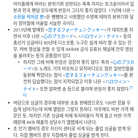
아이돌에게 바라는 분위기와 상반되는 축축 처지는 포크송이어서 일
본과 한국 팬덤 모두에게 반응이 그다지 좋지 않았다. 17년에 나온 <
소원을 썩혀갈 뿐
>은 쨍쨍하고 시원했던 수영복 테마의 분위기와 달
리 장마철에 어울릴 서늘한 곡이다.
2013년에 발매된 <
恋するフォーチュンクッキー
>가 대히트를 치
면서 이후 나온 <
心のプラカード
>, <
ハロウィン・ナイト
> 등의
총선거 싱글마다 80년대 디스코풍, 누구든 쉽게 따라 할 수 있는 안
무, 커버 영상을 만들 수 있게 AKB48 공식 유튜브 채널에 안무 영상
을 올려주는 등의 공통점이 있다.
하지만 그에 비해 반응은 굉장히 좋지 않다. 특히 <
心のプラカ
ード
>는 노래도 거의 비슷하고 뮤직비디오도 많은 일반인들을
동원해 찍었다는 점이 <
恋するフォーチュンクッキー
>를 완
전히 답습했다는 점이 지적되었고 이후 나온 <
ハロウィン・
[1
ナイト
> 또한 알파벳 송 등으로 불리며 반응이 좋지 않았다.
6]
여담으로 싱글의 경우에 대부분 초동 판매량으로도 100만 장을 우
습게 넘어가는데 비해 앨범은 그렇지 못하다. 아무래도 비싼 가격 때
문인 듯. 하지만 기존 싱글에 비해 투자비용이 적게 들고 비싼 가격
때문에 AKB 매출의 상당수가 앨범에서 나온다.
초 인기 멤버의 경우 자신이 센터로 서게 되는 졸업 싱글을 받게 된
다. 지점 멤버의 경우 지점에서 졸업 싱글을 받게 된다.