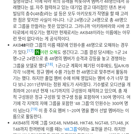
설명하였다. 이에 따라 위의 유래를 비롯하여 멤버가 48명인데서 유
래했다는 설, 자주 협력하고 있는 대기업 광고 대리점인 덴츠 본사
빌딩의 층수(48층)라는 설 등은 모두 아키모토가 작명을 할 때 고려
한 점은 맞지만 사실이 아니다. 1군 24명/2군 24명으로 총 48명으
로 그룹을 만들려는 뜻은 있었다고. 그러니까 '아키하바라와 시바 코
타로에서 따오기는 했지만 현재로서는 AKB48이라는 이름에는 아무
런 뜻이 없다'라는 게 공식적이다.
AKB
48
이란 그룹의 이름 때문에 인원수를 48명으로 오해하는 경우
[17]
가 있다.
이런 오해
도 생긴다고. 그룹 결성 당시에는 1군 24
명+2군 24명으로 총 48명의 멤버가 승격과 강등을 놓고 경쟁하는
[18]
그룹을 모델로 했다
. 1군/2군 계획이 폐기된 이후에도, 팀A/K/B
각각 16명씩, 정규 멤버 수를 가능한 한 48명으로 맞추면서 활동하
기는 했다. 하지만 졸업 멤버 수에 비해 영입되는 멤버 수가 너무 많
다 보니 2011년부터는 정원 제도가 사라졌다. 기수별로 오디션을 개
최하여 2018년 현재 16기까지의 구성원이 재적하고 있으며, 총 재
적 구성원은 정규 구성원 및 연구생 등을 포함하여 130여 명이다. 여
기에 각 지역의 자매 그룹을 포함한 '48 그룹'의 인원수는 300여 명
[19]
이 넘는다.
이 중 주요 멤버 1~20여 명을 뽑아 선발 멤버라는 이
름으로 활동한다.
AKB48의 자매 그룹 SKE48, NMB48, HKT48, NGT48, STU48, JK
T48까지 한꺼번에 이를 때는 '
48그룹
'이라는 표현을 쓴다. 하지만