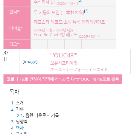
[2]
주식회사 DH
(2020년 4월 ~ )
[3]
'''팬덤'''
두 기둥의 모임 (二本柱の会)
데프스타 레코드/
소니 뮤직 엔터테인먼트
'''레이블'''
(2006년 10월 ~ 2008년 6월)
You, Be Cool!/
킹 레코드
(2008년 8월 ~ )
'''링크'''
}}}
'''OUC48'''
||
[
image
]
오유시포티에잇
オーユーシーフォーティーエイト
코로나 19로 인하여 자택에서 '''おうち'''('''OUC'''hi)48으로 활동
1
. 소개
2
. 기록
2.1
. 음원 다운로드 기록
3
. 영향력
4
.
역사