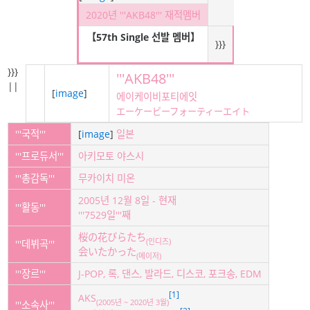
2020년 '''AKB48''' 재적멤버
【57th Single 선발 멤버】
}}}
}}}
'''AKB48'''
||
[
image
]
에이케이비포티에잇
エーケービーフォーティーエイト
'''국적'''
[
image
]
일본
'''프로듀서'''
아키모토 야스시
'''총감독'''
무카이치 미온
2005년 12월 8일 - 현재
'''활동'''
'''7529일'''째
桜の花びらたち
(인디즈)
'''데뷔곡'''
会いたかった
(메이저)
'''장르'''
J-POP,
록,
댄스,
발라드,
디스코,
포크송,
EDM
[1]
AKS
(2005년 ~ 2020년 3월)
'''소속사'''