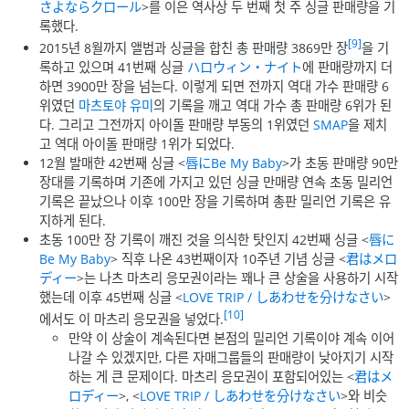
さよならクロール
>를 이은 역사상 두 번째 첫 주 싱글 판매량을 기
록했다.
[9]
2015년 8월까지 앨범과 싱글을 합친 총 판매량 3869만 장
을 기
록하고 있으며 41번째 싱글
ハロウィン・ナイト
에 판매량까지 더
하면 3900만 장을 넘는다. 이렇게 되면 전까지 역대 가수 판매량 6
위였던
마츠토야 유미
의 기록을 깨고 역대 가수 총 판매량 6위가 된
다. 그리고 그전까지 아이돌 판매량 부동의 1위였던
SMAP
을 제치
고 역대 아이돌 판매량 1위가 되었다.
12월 발매한 42번째 싱글 <
唇にBe My Baby
>가 초동 판매량 90만
장대를 기록하며 기존에 가지고 있던 싱글 만매량 연속 초동 밀리언
기록은 끝났으나 이후 100만 장을 기록하며 총판 밀리언 기록은 유
지하게 된다.
초동 100만 장 기록이 깨진 것을 의식한 탓인지 42번째 싱글 <
唇に
Be My Baby
> 직후 나온 43번째이자 10주년 기념 싱글 <
君はメロ
ディー
>는 나츠 마츠리 응모권이라는 꽤나 큰 상술을 사용하기 시작
했는데 이후 45번째 싱글 <
LOVE TRIP / しあわせを分けなさい
>
[10]
에서도 이 마츠리 응모권을 넣었다.
만약 이 상술이 계속된다면 본점의 밀리언 기록이야 계속 이어
나갈 수 있겠지만, 다른 자매그룹들의 판매량이 낮아지기 시작
하는 게 큰 문제이다. 마츠리 응모권이 포함되어있는 <
君はメ
ロディー
>, <
LOVE TRIP / しあわせを分けなさい
>와 비슷