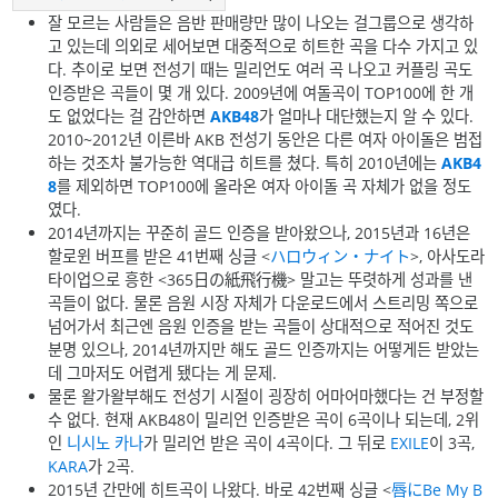
잘 모르는 사람들은 음반 판매량만 많이 나오는 걸그룹으로 생각하
고 있는데 의외로 세어보면 대중적으로 히트한 곡을 다수 가지고 있
다. 추이로 보면 전성기 때는 밀리언도 여러 곡 나오고 커플링 곡도
인증받은 곡들이 몇 개 있다. 2009년에 여돌곡이 TOP100에 한 개
도 없었다는 걸 감안하면
AKB48
가 얼마나 대단했는지 알 수 있다.
2010~2012년 이른바 AKB 전성기 동안은 다른 여자 아이돌은 범접
하는 것조차 불가능한 역대급 히트를 쳤다. 특히 2010년에는
AKB4
8
를 제외하면 TOP100에 올라온 여자 아이돌 곡 자체가 없을 정도
였다.
2014년까지는 꾸준히 골드 인증을 받아왔으나, 2015년과 16년은
할로윈 버프를 받은 41번째 싱글 <
ハロウィン・ナイト
>, 아사도라
타이업으로 흥한 <365日の紙飛行機> 말고는 뚜렷하게 성과를 낸
곡들이 없다. 물론 음원 시장 자체가 다운로드에서 스트리밍 쪽으로
넘어가서 최근엔 음원 인증을 받는 곡들이 상대적으로 적어진 것도
분명 있으나, 2014년까지만 해도 골드 인증까지는 어떻게든 받았는
데 그마저도 어렵게 됐다는 게 문제.
물론 왈가왈부해도 전성기 시절이 굉장히 어마어마했다는 건 부정할
수 없다. 현재 AKB48이 밀리언 인증받은 곡이 6곡이나 되는데, 2위
인
니시노 카나
가 밀리언 받은 곡이 4곡이다. 그 뒤로
EXILE
이 3곡,
KARA
가 2곡.
2015년 간만에 히트곡이 나왔다. 바로 42번째 싱글 <
唇にBe My B