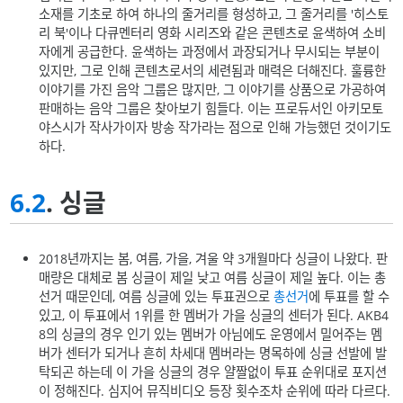
소재를 기초로 하여 하나의 줄거리를 형성하고, 그 줄거리를 '히스토
리 북'이나 다큐멘터리 영화 시리즈와 같은 콘텐츠로 윤색하여 소비
자에게 공급한다. 윤색하는 과정에서 과장되거나 무시되는 부분이
있지만, 그로 인해 콘텐츠로서의 세련됨과 매력은 더해진다. 훌륭한
이야기를 가진 음악 그룹은 많지만, 그 이야기를 상품으로 가공하여
판매하는 음악 그룹은 찾아보기 힘들다. 이는 프로듀서인 아키모토
야스시가 작사가이자 방송 작가라는 점으로 인해 가능했던 것이기도
하다.
6.2
. 싱글
2018년까지는 봄, 여름, 가을, 겨울 약 3개월마다 싱글이 나왔다. 판
매량은 대체로 봄 싱글이 제일 낮고 여름 싱글이 제일 높다. 이는 총
선거 때문인데, 여름 싱글에 있는 투표권으로
총선거
에 투표를 할 수
있고, 이 투표에서 1위를 한 멤버가 가을 싱글의 센터가 된다. AKB4
8의 싱글의 경우 인기 있는 멤버가 아님에도 운영에서 밀어주는 멤
버가 센터가 되거나 흔히 차세대 멤버라는 명목하에 싱글 선발에 발
탁되곤 하는데 이 가을 싱글의 경우 얄짤없이 투표 순위대로 포지션
이 정해진다. 심지어 뮤직비디오 등장 횟수조차 순위에 따라 다르다.