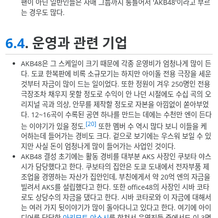
팬이 아닌 일반인들은 자매 그룹까지 통틀어서 'AKB48'이라고 부르
는 경우도 많다.
6.4
. 운영과 관련 기업
AKB48은 그 스케일이 크기 때문에 각종 운영비가 엄청나게 많이 든
다. 도쿄 한복판에 비록 소규모기는 하지만 아이돌 전용 극장을 세운
것부터 자금이 많이 드는 일이었다. 또한 정원이 겨우 250명인 전용
극장조차 채우지 못할 정도로 수익이 안 나던 시절에도 수십 곡의 오
리지널 곡과 의상, 안무를 제작할 정도로 자본을 아낌없이 쏟아부었
다. 12~16곡이 수록된 공연 하나를 만드는 데에는 수천만 엔이 든다
[20]
는 이야기가 있을 정도.
또한 멤버 수 역시 많다 보니 이들을 케
어하는데 들어가는 경비도 크다. 겉으로 보기에는 우스워 보일 수 있
지만 사실 돈이 엄청나게 많이 들어가는 사업인 것이다.
AKB48 결성 초기에는 활동 경비를 대부분 AKS 사장인 쿠보타 야스
시가 담당했다고 한다. 쿠보타의 집안은 도쿄 도내에서 전자부품 제
조업을 경영하는 자산가 집안인데, 부친에게서 약 20억 엔의 자금을
빌려서 AKS를 설립했다고 한다. 또한 office48의 사장인 시바 코타
로도 상당수의 자금을 댔다고 한다. 시바 코타로와 이 자금에 대해서
는 여러 가지 뒷이야기가 많이 돌아다니고 있다고 한다. 여기에 아이
디어를 담당한
아키모토 야스시
를 합쳐서 운영진들 중에서도 이 3명