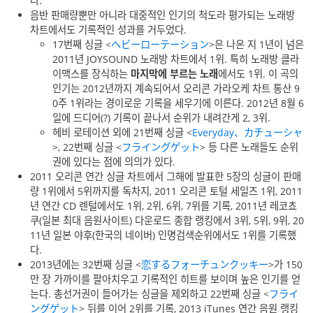
다.
음반 판매량뿐만 아니라 대중적인 인기의 척도라 평가되는 노래방
차트에서도 기록적인 성과를 거두었다.
17번째 싱글 <
ヘビーローテーション
>은 나온 지 1년이 넘은
2011년 JOYSOUND 노래방 차트에서 1위. 특히 노래방 클라
이맥스를 장식하는
마지막에 부르는 노래
에서도 1위. 이 곡의
인기는 2012년까지 계속되어서 오리콘 가라오케 차트 통산 9
0주 1위라는 경이로운 기록을 세우기에 이른다. 2012년 8월 6
일에 드디어(?) 기록이 끝나서 순위가 내려간게 2, 3위.
헤비 로테이션 외에 21번째 싱글 <
Everyday、カチューシャ
>, 22번째 싱글 <
フライングゲット
> 등 다른 노래들도 순위
권에 있다는 점에 의의가 있다.
2011 오리콘 연간 싱글 차트에서 그해에 발표한 5장의 싱글이 판매
량 1위에서 5위까지를 독차지, 2011 오리콘 토털 세일즈 1위, 2011
년 연간 CD 렌털에서도 1위, 2위, 6위, 7위를 기록, 2011년 레코쵸
쿠(일본 최대 음원사이트) 다운로드 종합 랭킹에서 3위, 5위, 9위, 20
11년 일본 야후(한국의 네이버) 인명검색순위에서도 1위를 기록했
다.
2013년에는 32번째 싱글 <
恋するフォーチュンクッキー
>가 150
만 장 가까이를 팔아치우고 기록적인 히트를 보이며 높은 인기를 얻
는다. 총선거권이 들어가는 싱글을 제외하고 22번째 싱글 <
フライ
ングゲット
> 뒤를 이어 2위를 기록, 2013 iTunes 연간 음원 랭킹