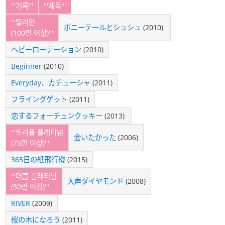
'''기록'''
'''제목'''
'''밀리언
ポニーテールとシュシュ
(2010) ​​
(100만 이상)'''
ヘビーローテーション
(2010)
Beginner
(2010)
Everyday、カチューシャ
(2011)
フライングゲット
(2011)
恋するフォーチュンクッキー
(2013) ​
'''트리플 플래티넘
会いたかった
(2006)
(75만 이상)'''
365日の紙飛行機
(2015)
'''더블 플래티넘
大声ダイヤモンド
(2008)
(50만 이상)'''
RIVER
(2009)
桜の木になろう
(2011)