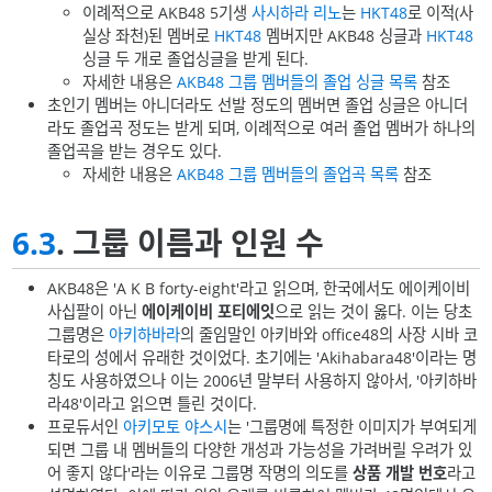
이례적으로 AKB48 5기생
사시하라 리노
는
HKT48
로 이적(사
실상 좌천)된 멤버로
HKT48
멤버지만 AKB48 싱글과
HKT48
싱글 두 개로 졸업싱글을 받게 된다.
자세한 내용은
AKB48 그룹 멤버들의 졸업 싱글 목록
참조
초인기 멤버는 아니더라도 선발 정도의 멤버면 졸업 싱글은 아니더
라도 졸업곡 정도는 받게 되며, 이례적으로 여러 졸업 멤버가 하나의
졸업곡을 받는 경우도 있다.
자세한 내용은
AKB48 그룹 멤버들의 졸업곡 목록
참조
6.3
. 그룹 이름과 인원 수
AKB48은 'A K B forty-eight'라고 읽으며, 한국에서도 에이케이비
사십팔이 아닌
에이케이비 포티에잇
으로 읽는 것이 옳다. 이는 당초
그룹명은
아키하바라
의 줄임말인 아키바와 office48의 사장 시바 코
타로의 성에서 유래한 것이었다. 초기에는 'Akihabara48'이라는 명
칭도 사용하였으나 이는 2006년 말부터 사용하지 않아서, '아키하바
라48'이라고 읽으면 틀린 것이다.
프로듀서인
아키모토 야스시
는 '그룹명에 특정한 이미지가 부여되게
되면 그룹 내 멤버들의 다양한 개성과 가능성을 가려버릴 우려가 있
어 좋지 않다'라는 이유로 그룹명 작명의 의도를
상품 개발 번호
라고