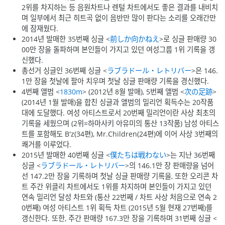
2위를 차지하는 등 음원차트나 렌털 차트에서도 좋은 결과를 내비치
며 일부에서 최근 히트곡 없이 음반만 많이 판다는 소리를 오래간만
에 잠재웠다.
2014년 발매한 35번째 싱글 <
前しか向かねえ
>로 싱글 판매량 30
00만 장을 돌파하며 본인들이 가지고 있던 여성그룹 1위 기록을 갱
신했다.
총선거 싱글인 36번째 싱글 <
ラブラドール・レトリバー
>은 146.
1만 장을 첫날에 팔아 치우며 첫날 싱글 판매량 기록을 경신했다.
4번째 앨범 <
1830m
> (2012년 8월 발매), 5번째 앨범 <
次の足跡
>
(2014년 1월 발매)을 합친 싱글과 앨범의 밀리언 획득수는 20작품
대에 도달했다. 여성 아티스트로서 20번째 밀리언이란 사상 최초의
기록을 세웠으며 (2위=하마사키 아유미의 통산 13작품) 남성 아티스
트를 포함해도 B'z(34편), Mr.Children(24편)에 이어 사상 3번째의
쾌거를 이루었다.
2015년 발매한 40번째 싱글 <
僕たちは戦わない
>는 지난 36번째
싱글 <
ラブラドール・レトリバー
>의 146.1만 장 판매량을 넘어
선 147.2만 장을 기록하며 첫날 싱글 판매량 기록을, 또한 오리콘 차
트 주간 위클리 차트에서도 1위를 차지하며 본인들이 가지고 있던
연속 밀리언 달성 차트와 (통산 22번째 / 차트 사상 처음으로 연속 2
0번째) 여성 아티스트 1위 획득 차트 (2015년 5월 현재 27번째)를
갱신한다. 또한, 주간 판매량 167.3만 장을 기록하며 31번째 싱글 <