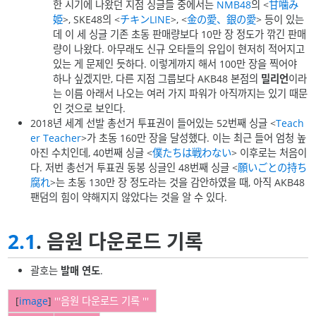
한 시기에 나왔던 지점 싱글들 중에서는
NMB48
의 <
甘噛み
姫
>, SKE48의 <
チキンLINE
>, <
金の愛、銀の愛
> 등이 있는
데 이 세 싱글 기존 초동 판매량보다 10만 장 정도가 깎긴 판매
량이 나왔다. 아무래도 신규 오타들의 유입이 현저히 적어지고
있는 게 문제인 듯하다. 이렇게까지 해서 100만 장을 찍어야
하나 싶겠지만, 다른 지점 그룹보다 AKB48 본점의
밀리언
이라
는 이름 아래서 나오는 여러 가지 파워가 아직까지는 있기 때문
인 것으로 보인다.
2018년 세계 선발 총선거 투표권이 들어있는 52번째 싱글 <
Teach
er Teacher
>가 초동 160만 장을 달성했다. 이는 최근 들어 엄청 높
아진 수치인데, 40번째 싱글 <
僕たちは戦わない
> 이후로는 처음이
다. 저번 총선거 투표권 동봉 싱글인 48번째 싱글 <
願いごとの持ち
腐れ
>는 초동 130만 장 정도라는 것을 감안하였을 때, 아직 AKB48
팬덤의 힘이 약해지지 않았다는 것을 알 수 있다.
2.1
. 음원 다운로드 기록
괄호는
발매 연도
.
[
image
]
'''음원 다운로드 기록 '''