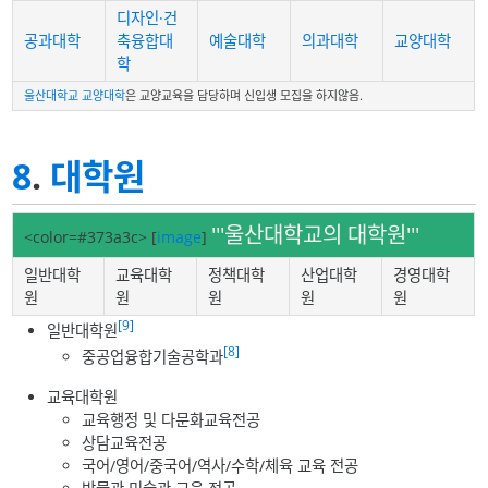
디자인·건
공과대학
축융합대
예술대학
의과대학
교양대학
학
울산대학교 교양대학
은 교양교육을 담당하며 신입생 모집을 하지않음.
8
.
대학원
'''울산대학교의 대학원'''
<color=#373a3c>
[
image
]
일반대학
교육대학
정책대학
산업대학
경영대학
원
원
원
원
원
[9]
일반대학원
[8]
중공업융합기술공학과
교육대학원
교육행정 및 다문화교육전공
상담교육전공
국어/영어/중국어/역사/수학/체육 교육 전공