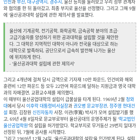
인천
과
부산
,
대구광역시
,
경주시
, 울산 등지를 둘러보고 우리 정부 관계자
와 협의를 한 뒤 돌아갔고, 최종 부지로 울산을 선정했다. 그리고 그해 9월
에 '울산공과대학 설립에 관한 제의서'를 발표했다.
울산에 기계공학, 전기공학, 화학공학, 금속공학 분야의 초급·
고급기술자를 양성하기 위한 공과대학을 설립할 것을 제안한
다. 그 대학은 지역적인 대학이 아니라 전국을 대상으로 하는
대학으로 발족하되, 공단으로서 급속히 발전해 나가는 울산
에 위치하게 한다.
- '울산공과대학 설립에 관한 제의서'
그리고 4개년에 걸쳐 당시 금액으로 기자재 10만 파운드, 인건비와 해외
훈련비 12만 파운드 등 모두 22만여 파운드에 달하는 지원금과 영국 대학
과의 자매결연, 교환교수제를 제의했다.
이 때부터 울산공업대학의 설립이 급물살을 타게 된다. 1969년 2월
청와
대
에서 당시
이후락
대통령비서실장
과
권오병
문교부장관
,
정주영
현대건
설
회장, 김창원
신진자동차
사장, 이관(李寬) 박사가 모여 설립발기를 했
고, 69년 4월 8일자로 문교부로부터 울산공대의 운영주체가 될 '
학교법인
울산공업학원
'의 설립을 허가받았다. 학교부지로 무거동산 29번지 일대가
선정된 뒤, 7월에 공사를 시작했다.
그리고 1969년 12월 24일, '울산공과대학의 설립'을 인가받게 된다. 설립