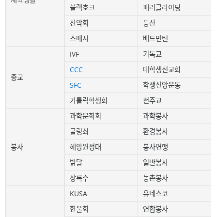
블랙호크
패러글라이딩
산악회
등산
스매시
배드민턴
IVF
기독교
CCC
대학생선교회
종교
SFC
학생신앙운동
가톨릭학생회
천주교
과학문화회
과학봉사
굴렁쇠
환경봉사
봉사
해양원정대
봉사연맹
밝달
일반봉사
상록수
농촌봉사
KUSA
유네스코
한울회
연합봉사