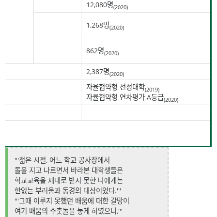
'''학부'''
12,080명
(2020)
'''일반대학
1,268명
(2020)
'''재학생'''
원'''
'''특수대학
862명
(2020)
원'''
'''교직원 수'''
2,387명
(2020)
자율협약형 선정대학
(2019)
'''대학기본역량진단'''
자율협약형 연차평가 A등급
(2020)
'''링크'''
[ 캠퍼스 위치 ]
'''젊은 시절, 어느 학교 공사장에서
돌을 지고 나르면서 바라본 대학생들은
학교교육을 제대로 받지 못한 나에게는
한없는 부러움과 동경의 대상이었다.'''
'''그때 이루지 못했던 배움에 대한 갈망이
여기 배움의 주춧돌을 놓게 하였으니,'''