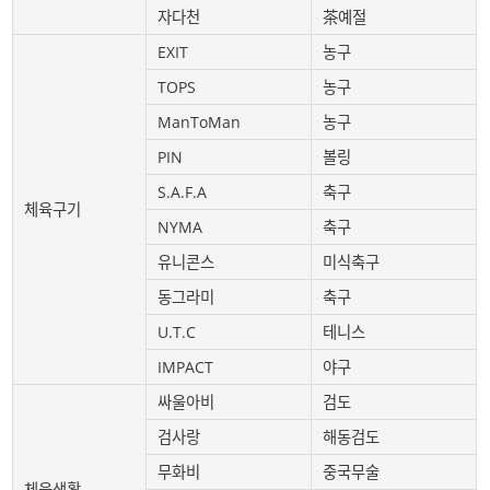
자다천
茶예절
EXIT
농구
TOPS
농구
ManToMan
농구
PIN
볼링
S.A.F.A
축구
체육구기
NYMA
축구
유니콘스
미식축구
동그라미
축구
U.T.C
테니스
IMPACT
야구
싸울아비
검도
검사랑
해동검도
무화비
중국무술
체육생활