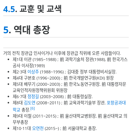
4.5
. 교훈 및 교색
5
. 역대 총장
거의 전직 장관급 인사이거나 이후에 장관급 직위에 오른 사람들이다.
제1대 이관 (1985~1988) ; 前 과학기술처 장관(1988), 前 한국가스
공사 이사장(1989)
제2·3대
이상주
(1988~1996) ; 김대중 정부 대통령비서실장.
제4대 구본호 (1996~2000) ; 前 한국개발연구원(KDI) 원장
제5대 배무기 (2000~2003) ; 前 한국노동연구원장, 前 대통령자문
교육인적자원정책위원회 위원장
제6·7대
정정길
(2003~2008) ; 前 대통령실장.
제8대
김도연
(2008~2011) ; 前 교육과학기술부 장관,
포항공과대
[6]
학교
총장.
제9대 이철 (2011~2015) ; 前 울산대학교병원장, 前 울산대학교 의
무부총장
제10·11대
오연천
(2015~) ; 前 서울대학교 총장.