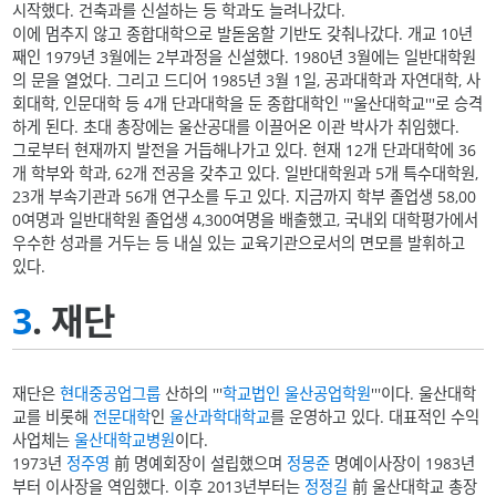
시작했다. 건축과를 신설하는 등 학과도 늘려나갔다.
이에 멈추지 않고 종합대학으로 발돋움할 기반도 갖춰나갔다. 개교 10년
째인 1979년 3월에는 2부과정을 신설했다. 1980년 3월에는 일반대학원
의 문을 열었다. 그리고 드디어 1985년 3월 1일, 공과대학과 자연대학, 사
회대학, 인문대학 등 4개 단과대학을 둔 종합대학인 '''울산대학교'''로 승격
하게 된다. 초대 총장에는 울산공대를 이끌어온 이관 박사가 취임했다.
그로부터 현재까지 발전을 거듭해나가고 있다. 현재 12개 단과대학에 36
개 학부와 학과, 62개 전공을 갖추고 있다. 일반대학원과 5개 특수대학원,
23개 부속기관과 56개 연구소를 두고 있다. 지금까지 학부 졸업생 58,00
0여명과 일반대학원 졸업생 4,300여명을 배출했고, 국내외 대학평가에서
우수한 성과를 거두는 등 내실 있는 교육기관으로서의 면모를 발휘하고
있다.
3
. 재단
재단은
현대중공업그룹
산하의 '''
학교법인 울산공업학원
'''이다. 울산대학
교를 비롯해
전문대학
인
울산과학대학교
를 운영하고 있다. 대표적인 수익
사업체는
울산대학교병원
이다.
1973년
정주영
前 명예회장이 설립했으며
정몽준
명예이사장이 1983년
부터 이사장을 역임했다. 이후 2013년부터는
정정길
前 울산대학교 총장