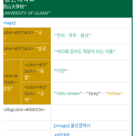
'''蔚山大學校'''
'''UNIVERSITY OF ULSAN'''
[
image
]
<color=#373a3c>
'''교
'''진리ㆍ자주ㆍ봉사'''
훈'''
<color=#373a3c>
'''슬로
'''어디에 있어도 희망이 되는 이름'''
건'''
<color=#37
3a3c>
'''동
'''
기린
'''
<color=#
물'''
373a3c>
<color=#37
'''상징'''
3a3c>
'''교
'''UOU Green'''
·
'''Grey'''
·
'''Yellow'''
색'''
<colbgcolor=#00653e>
'''국가'''
'''지역'''
[
image
]
울산광역시
'''분류'''
사립대학