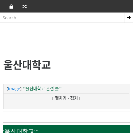
울산대학교
[
image
]
'''울산대학교 관련 틀'''
[ 펼치기 · 접기 ]
'''울산대학교'''