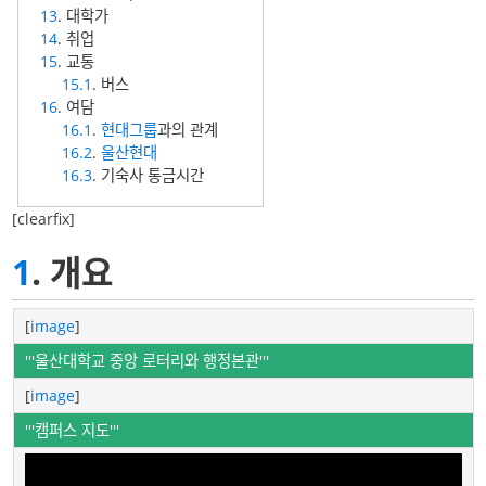
13
. 대학가
14
. 취업
15
. 교통
15.1
. 버스
16
. 여담
16.1
.
현대그룹
과의 관계
16.2
.
울산현대
16.3
. 기숙사 통금시간
[clearfix]
1
. 개요
[
image
]
'''울산대학교 중앙 로터리와 행정본관'''
[
image
]
'''캠퍼스 지도'''