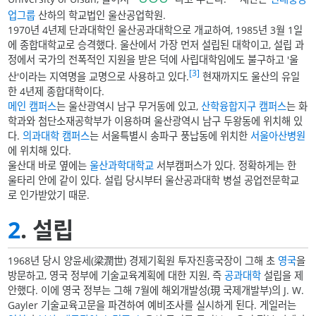
업그룹
산하의 학교법인 울산공업학원.
1970년 4년제 단과대학인 울산공과대학으로 개교하여, 1985년 3월 1일
에 종합대학교로 승격했다. 울산에서 가장 먼저 설립된 대학이고, 설립 과
정에서 국가의 전폭적인 지원을 받은 덕에 사립대학임에도 불구하고 '울
[3]
산'이라는 지역명을 교명으로 사용하고 있다.
현재까지도 울산의 유일
한 4년제 종합대학이다.
메인 캠퍼스
는 울산광역시 남구 무거동에 있고,
산학융합지구 캠퍼스
는 화
학과와 첨단소재공학부가 이용하며 울산광역시 남구 두왕동에 위치해 있
다.
의과대학 캠퍼스
는 서울특별시 송파구 풍납동에 위치한
서울아산병원
에 위치해 있다.
울산대 바로 옆에는
울산과학대학교
서부캠퍼스가 있다. 정확하게는 한
울타리 안에 같이 있다. 설립 당시부터 울산공과대학 병설 공업전문학교
로 인가받았기 때문.
2
. 설립
1968년 당시 양윤세(梁潤世) 경제기획원 투자진흥국장이 그해 초
영국
을
방문하고, 영국 정부에 기술교육계획에 대한 지원, 즉
공과대학
설립을 제
안했다. 이에 영국 정부는 그해 7월에 해외개발성(現 국제개발부)의 J. W.
Gayler 기술교육고문을 파견하여 예비조사를 실시하게 된다. 게일러는