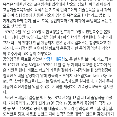
목적은 "대한민국의 교육정신에 입각해서 학술의 심오한 이론과 아울러
고등기술교육과정이 목적하는 지도적 인격도야와 기술습득을 동시 과제
로 하여 실험실습에 치중한 기술자 양성을 목적으로 한다" 라고 밝혔다.
기계공학과와 전기, 금속, 토목, 공업화학과 5개 학과에 40명씩을 두는 것
으로 첫 발을 뗐다.
1970년 2월 20일, 200명의 합격생을 발표하고, 9명의 전임교수를 뽑았
다. 마침내 3월 16일 개교식을 겸한 제1회 입학식을 거행했다. 하지만 개
교가 빠르게 진행된 만큼 완공되지 않은 당시의 캠퍼스는 황량했다고 전
해진다. 부지정지를 겨우 마친 황토색 운동장과 한 동의 강의실과 기숙사
와 교수사택 10여동이 전부였다.
공업입국을 목표로 삼았던
박정희
대통령
도 큰 관심을 보이며, 개교 직후
인 1971년 10월 30일과 1975년 11월 총 두 차례나 학교를 방문하여 많
은 지원을 했다. 비로소 학교의 기틀을 갖춰가기 시작하는데, 산업현장에
필요한 인력을 양성하기 위해 영국의 샌드위치 시스템(Sandwich Syste
m), 즉 '산학협동교육제도'라는 맞춤형 교육제도를 실시했다. 기업체 종사
자들이 최신기술을 익힐 수 있는 기회를 제공하는 계속공학교육도 실시했
다.
그러한 노력들이 결실을 맺은 듯, 1974년 2월 18일 제1회 졸업식을 가졌
다. 기계공학과 25명과 전기 21명, 금속 17명, 토목과 공업화학 각각 20
명 등 모두 103명의 공학사를 배출했다. 잇따라 강의실과 연구실, 실험실,
도서관을 짓고, 새로운 본관도 지어 본격적으로 대학의 면모를 갖췄나가기