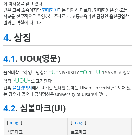
이 이사장을 맡고 있다.
같은 그룹 소속이지만
현대학원
과는 엄연히 다르다. 현대학원은 중·고등
학교를 전문적으로 운영하는 주체로서, 고등교육기관 담당인 울산공업학
원과는 역할이 다르다.
4
. 상징
4.1
. UOU(영문)
U
O
U
울산대학교의 영문명칭은
'''
'''
NIVERSITY
'''
'''
F
'''
'''
LSAN이고 영문
UOU
약칭
'''
'''
로 표기한다.
간혹
울산광역시
에서 표기한 안내판 등에는 Ulsan Univeristy로 되어 있
는 경우가 많으나 공식명칭은 University of Ulsan이 맞다.
4.2
. 심볼마크(UI)
[
image
]
[
image
]
심볼마크
로고마크