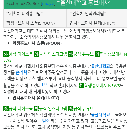
'''울산대학교 홍보대사'''
<color=#373a3c>
[
image
]
'''기획처 대외홍보팀'''
'''입학처 입학관리팀'''
학생홍보대사 스푼(SPOON)
입시홍보대사 유키(U-KEY)
울산대학교는 대학 기획처 대외홍보팀 소속의 학생홍보대사와 입학처 입
학관리팀 소속의 입시홍보대사 나눠 운영하고 있다.
학생홍보대사 스푼(SPOON)
공식 페이스북
공식 인스타그램
공식 유튜브
학생홍보대사 N
EWS
울산대학교 기획처 대외홍보팀 소속 학생홍보대사. '
울산대학교
의 유용한
정보를
숟가락
으로 떠먹여주듯 알려준다'라는 뜻을 가지고 있다. 대학 방
문객을 대상으로 한 캠퍼스투어, 교내 공식행사 지원, 교내 홍보모델 등의
[13]
활동을 주로 하고 있다.
학교 홈페이지의
학생홍보대사 NEWS
도
작성하며 대학 내 취재활동도 하고 있다.
입시홍보대사 유키(U-KEY)
공식 페이스북
공식 인스타그램
공식 유튜브
울산대학교 입학처 입학관리팀 소속 입시홍보대사. '
울산대학교
로 들어오
는 문을 활짝 열어주는
열쇠
'라는 뜻을 가지고 있다. 고등학교 방문 입시홍
보활동, 입시박람회, 교내 공식행사 지원 등 입시관련 홍보활동을 주로 진