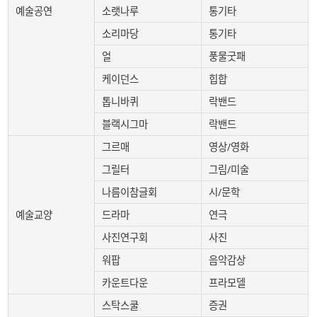
예술공연
소랫나루
통기타
소리마당
통기타
얼
풍물굿패
케이던스
힙합
톱니바퀴
락밴드
블랙시그마
락밴드
그르매
영상/영화
그릴터
그림/미술
나름이참글회
시/문학
예술교양
드라마
연극
사진연구회
사진
워팝
음악감상
카운트다운
프라모델
스탁스쿨
증권