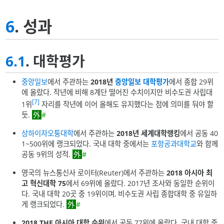
6
. 성과
6.1
. 대학평가
중앙일보
에서 주관하는
2018년
중앙일보 대학평가
에서 종합 29위
에 올랐다. 작년에 비해 8계단 떨어진 수치이지만 비수도권 사립대
[7]
1위
자리를 작년에 이어 올해도 유지했다는 점에 의미를 둬야 할
듯.
#
상하이자오퉁대학
에서 주관하는
2018년 세계대학랭킹
에서 공동 40
1~500위에 랭크되었다. 국내 대학 중에서는
포항공과대학교
와 함께
공동 9위의 성적.
#
영국의 뉴스통신사 로이터(Reuter)에서 주관하는
2018 아시아 최
고 혁신대학 75
에서 69위에 올랐다. 2017년 조사와 동일한 순위이
다. 국내 대학 20곳 중 19위이며, 비수도권 사립 종합대학 중 유일하
게 랭크되었다.
#
2018 THE 아시아 대학 순위
에서 공동 77위에 올랐다. 국내 대학 중