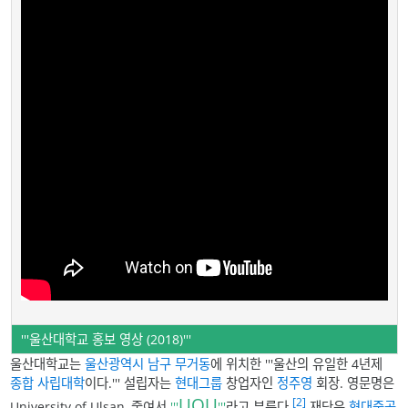
'''울산대학교 홍보 영상 (2018)'''
울산대학교는
울산광역시
남구
무거동
에 위치한 '''울산의 유일한 4년제
종합
사립대학
이다.''' 설립자는
현대그룹
창업자인
정주영
회장. 영문명은
UOU
[2]
University of Ulsan, 줄여서
'''
'''
라고 부른다.
재단은
현대중공