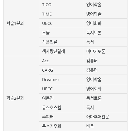
TICO
영어학술
TIME
영어학술
학술1분과
UECC
영어회화
모둠
독서토론
작은언론
독서
책사랑진달래
이야기토론
Acc
컴퓨터
CARG
컴퓨터
Dreamer
영어학술
UECC
영어회화
학술2분과
여문연
독서토론
유스호스텔
독서
주피터
아마추어천문
문수기우회
바둑