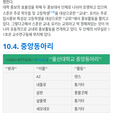
행한다.
대학 홍보의 효율성을 위해 두 홍보대사 단체로 나뉘어 운영하고 있으며
[14]
스푼은 주로 학우들 및 고등학생
을 대상으로한 '''교내''', 유키는 주로
입시홍보 특성상 고등학생을 대상으로한 '''교외'''에서 홍보활동을 펼치고
있다. 그렇다고해서 스푼은 교내, 유키는 교외라고 딱 정해져있는 것이 아
니라 유동적으로 교내외 홍보활동을 전개하고 있다. 두 단체의 사무실은 1
1호관 교수연구동에 위치해 있다.
10.4
.
중앙동아리
'''울산대학교 중앙동아리'''
<color=#373a3c>
[
image
]
'''분과'''
'''이름'''
'''활동'''
AZ
댄스
내풀로
통기타
살판
풍물굿패
샾플렛
통기타
세모네모
통기타