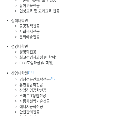
박물관·미술관 교육 전공
유아교육전공
인성교육 및 교과교육 전공
정책대학원
공공정책전공
사회복지전공
문화예술전공
경영대학원
경영학전공
최고경영자과정 (비학위)
CEO포럼과정 (비학위)
[11]
산업대학원
[10]
임상전문간호학전공
유전상담학전공
산업경영공학전공
스마트IT융합전공
자동차선박기술전공
에너지공학전공
안전관리전공