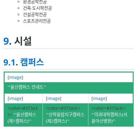
환경공학전공
건축·도시학전공
건설공학전공
스포츠관리전공
9
. 시설
9.1
.
캠퍼스
[
image
]
'''울산캠퍼스 안내도'''
[
image
]
[
image
]
[
image
]
<color=#373a3
<color=#373a3c>
<color=#373a3c>
c>
'''울산캠퍼스
'''산학융합지구캠퍼스
'''의과대학캠퍼스(서
(제1캠퍼스)'''
(제2캠퍼스)'''
울아산병원)'''