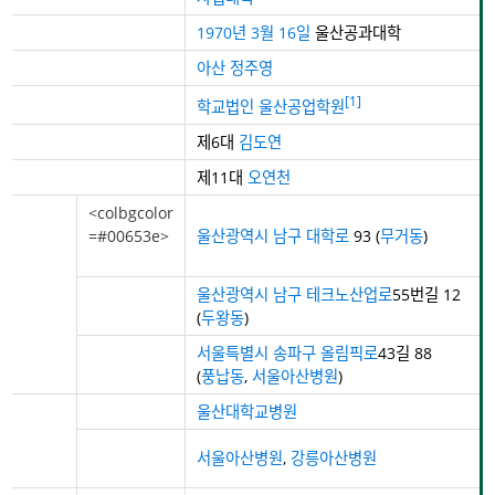
'''개교'''
1970년
3월 16일
울산공과대학
'''설립자'''
아산 정주영
[1]
'''재단'''
학교법인 울산공업학원
'''이사장'''
제6대
김도연
'''총장'''
제11대
오연천
<colbgcolor
=#00653e>
울산광역시
남구
대학로
93 (
무거동
)
'''메인'''
'''주소'''
'''산학융합지
울산광역시
남구
테크노산업로
55번길 12
구'''
(
두왕동
)
서울특별시
송파구
올림픽로
43길 88
'''의과대학'''
(
풍납동
,
서울아산병원
)
'''부속병원'''
울산대학교병원
'''대학병
'''교육협력병
원'''
서울아산병원
,
강릉아산병원
원'''