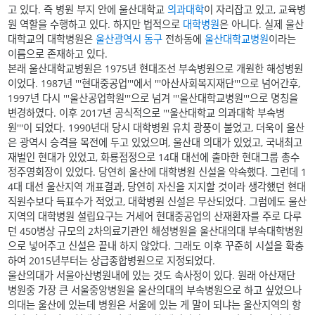
고 있다. 즉 병원 부지 안에 울산대학교
의과대학
이 자리잡고 있고, 교육병
원 역할을 수행하고 있다. 하지만 법적으로
대학병원
은 아니다. 실제 울산
대학교의 대학병원은
울산광역시 동구
전하동에
울산대학교병원
이라는
이름으로 존재하고 있다.
본래 울산대학교병원은 1975년 현대조선 부속병원으로 개원한 해성병원
이었다. 1987년 '''현대중공업'''에서 '''아산사회복지재단'''으로 넘어간후,
1997년 다시 '''울산공업학원'''으로 넘겨 '''울산대학교병원'''으로 명칭을
변경하였다. 이후 2017년 공식적으로 '''울산대학교 의과대학 부속병
원'''이 되었다. 1990년대 당시 대학병원 유치 광풍이 불었고, 더욱이 울산
은 광역시 승격을 목전에 두고 있었으며, 울산대 의대가 있었고, 국내최고
재벌인 현대가 있었고, 화룡점정으로 14대 대선에 출마한 현대그룹 총수
정주영회장이 있었다. 당연히 울산에 대학병원 신설을 약속했다. 그런데 1
4대 대선 울산지역 개표결과, 당연히 자신을 지지할 것이라 생각했던 현대
직원수보다 득표수가 적었고, 대학병원 신설은 무산되었다. 그럼에도 울산
지역의 대학병원 설립요구는 거세어 현대중공업의 산재환자를 주로 다루
던 450병상 규모의 2차의료기관인 해성병원을 울산대의대 부속대학병원
으로 넣어주고 신설은 끝내 하지 않았다. 그래도 이후 꾸준히 시설을 확충
하여 2015년부터는 상급종합병원으로 지정되었다.
울산의대가 서울아산병원내에 있는 것도 속사정이 있다. 원래 아산재단
병원중 가장 큰 서울중앙병원을 울산의대의 부속병원으로 하고 싶었으나
의대는 울산에 있는데 병원은 서울에 있는 게 말이 되냐는 울산지역의 항