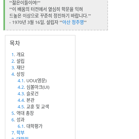
'''젊은이들이여!'''
'''이 배움의 터전에서 열심히 학문을 익혀
드높은 이상으로 꾸준히 정진하기 바랍니다.'''
- 1970년 3월 16일, 설립자 '''
아산 정주영
'''
1
. 개요
2
. 설립
3
. 재단
4
. 상징
4.1
. UOU(영문)
4.2
. 심볼마크(UI)
4.3
. 슬로건
4.4
. 본관
4.5
. 교훈 및 교색
5
. 역대 총장
6
. 성과
6.1
. 대학평가
7
.
학부