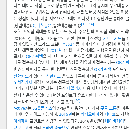
다른 메이저 서점 급으로 상당히 개선되었고, 그와 동시에 무료배송 기
만화나 잡지 구입시는 좀더 유리한데, 다른 인터넷 서점은 2만원 이
는 장점이 있다. 배송 지연으로 고객이 인터넷 1:1 상담란을 통하여
[13]
[14]
(당일배송),
CJ대한통운
(일반배송)을 이용
또한, 편의점 택배를 이용할 수도 있다. 주문할 때 편의점 택배로 선택
2010년 경, 대량의 쿠폰을 뿌리고 반디앤루니스 전용
기프트카드
를 
감이 있었지만 그래도 교보나
YES24
등 메이저 인터넷 서점에 비해 
만한 혜택들이었으나
2014년
11월 도서정가제의 시행으로 완전히 
결제시
OK캐쉬백
을 체크한 후 카드 번호를 입력하여 이용할 수도 있다.
태로 접속하지 않거나, 타사 제휴쇼핑을 경유하여 접속시에는
OK캐
휴쇼핑 페이지를 통해 반디앤루니스로 접속하면
OK캐쉬백
포인트도 
신한카드
가 있다면
신한카드
올댓쇼핑 홈페이지에 들어가서 반디앤루니스
도서정가제
개정 이후에는 청구할인 대신 올댓에서 제시한 할인율만큼
그리고 대부분 서점과는 다르게
마일리지
이용 제한이 없다. 따라서
살때 사용할 수 있다.) 1년인 포인트의 유효기한에 불만이 있거나 
[20]
서를 반디앤루니스가 공급하고 있다.
ActiveX
는
LG유플러스
의 XPay를 이용한다. 따라서
구글 크롬
을 이용
페이나우 선택도 가능하며,
2015년
에는
카카오페이
와
페이코
도 지원
이버페이
포인트를 적립할 수 없었다가, 2016년 6월에
네이버페이
의
교보문고
와 달리
온라인 송금으로
인터넷 주문을 했다가 취소하면 바로