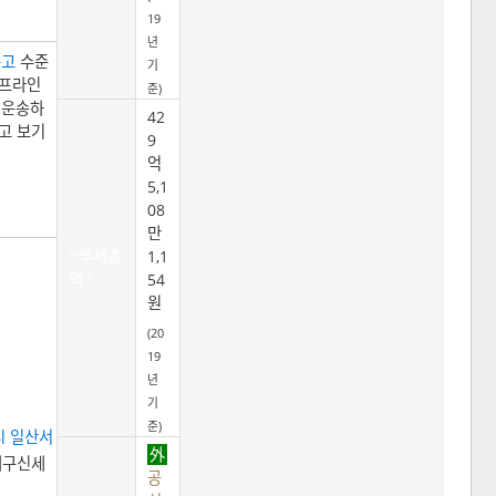
19
년
문고
수준
기
오프라인
준)
 운송하
42
고 보기
9
억
5,1
08
만
'''부채총
1,1
액'''
54
원
(20
19
년
기
준)
시
일산서
 대구신세
공