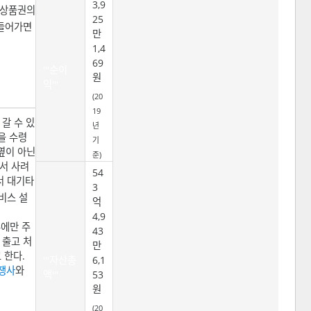
3,9
서상품권의
25
 들어가면
만
1,4
69
'''순이
원
익'''
(20
19
갈 수 있
년
을 수령
기
 옆이 아닌
준)
가서 사려
54
서 대기타
3
비스 설
억
4,9
우에만 주
43
 출고 처
만
 한다.
'''자산총
6,1
쟁사
와
액'''
53
원
(20