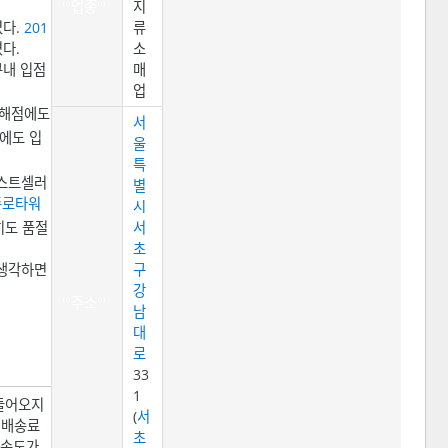
'''업종'''
지
였다.
201
류
다.
소
구내 입점
매
업
해점에도
서
에도 입
울
특
베스트셀러
별
종로타워
시
히도 품절
서
초
 생각하면
구
강
'''주소'''
남
대
로
33
1
 들어오지
(
서
 배송료
초
 속도가