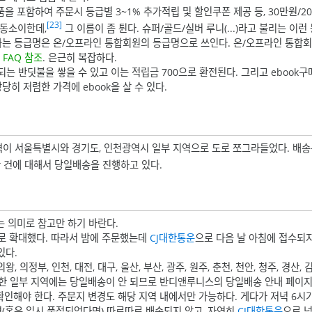
을 포함하여 주문시 등급별 3~1% 추가적립 및 할인쿠폰 제공 등, 30만원/20
[23]
대동소이한데,
그 이름이 좀 튄다. 슈퍼/골드/실버 루니(...)라고 불리는 이
니 하는 등급명은 온/오프라인 통합회원의 등급명으로 쓰인다. 온/오프라인 통합
FAQ 참조
. 은근히 복잡하다.
되는 반딧불을 쌓을 수 있고 이는 적립금 700으로 환전된다. 그리고 ebook
히 저렴한 가격에 ebook을 살 수 있다.
지역이 서울특별시와 경기도, 인천광역시 일부 지역으로 도로 쪼그라들었다. 배송은
 건에 대해서 당일배송을 진행하고 있다.
는 의미로 참고만 하기 바란다.
 확대했다. 따라서 밤에 주문했는데
CJ대한통운
으로 다음 날 아침에 접수되지
있다.
 의왕, 의정부, 인천, 대전, 대구, 울산, 부산, 광주, 원주, 춘천, 천안, 청주, 경산, 
포함한 일부 지역에는 당일배송이 안 되므로 반디앤루니스의 당일배송 안내 페이
확인해야 한다. 주문지 변경도 해당 지역 내에서만 가능하다. 게다가 저녁 6시
면(혹은 일시 품절되었다면) 따로따로 배송되지 않고, 자연히
CJ대한통운
으로 