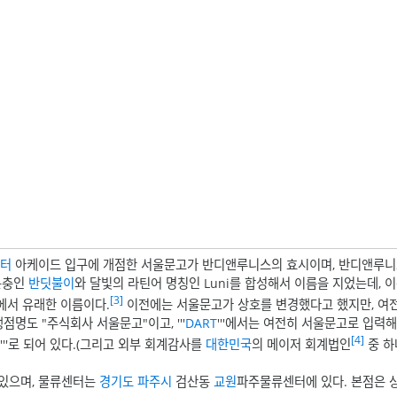
터
아케이드 입구에 개점한 서울문고가 반디앤루니스의 효시이며, 반디앤루니
곤충인
반딧불이
와 달빛의 라틴어 명칭인 Luni를 합성해서 이름을 지었는데, 
[3]
서 유래한 이름이다.
이전에는 서울문고가 상호를 변경했다고 했지만, 여
점명도 "주식회사 서울문고"이고, '''
DART
'''에서는 여전히 서울문고로 입력
[4]
'''로 되어 있다.(그리고 외부 회계감사를
대한민국
의 메이저 회계법인
중 하
 있으며, 물류센터는
경기도
파주시
검산동
교원
파주물류센터에 있다. 본점은