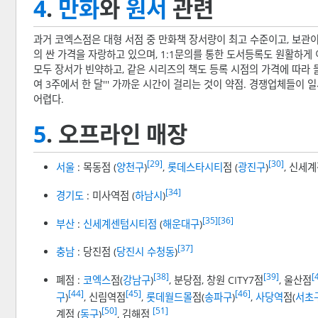
4
.
만화
와
원서
관련
과거 코엑스점은 대형 서점 중 만화책 장서량이 최고 수준이고, 보관이 가
의 싼 가격을 자랑하고 있으며, 1:1문의를 통한 도서등록도 원활하게
모두 장서가 빈약하고, 같은 시리즈의 책도 등록 시점의 가격에 따라 
여 3주에서 한 달''' 가까운 시간이 걸리는 것이 약점. 경쟁업체들
어렵다.
5
. 오프라인 매장
[29]
[30]
서울
: 목동점 (
양천구
)
,
롯데스타시티
점 (
광진구
)
, 신세계
[34]
경기도
: 미사역점 (
하남시
)
[35]
[36]
부산
:
신세계센텀시티점
(
해운대구
)
[37]
충남
: 당진점 (
당진시
수청동
)
[38]
[39]
[
폐점 :
코엑스
점(
강남구
)
, 분당점, 창원 CITY7점
, 울산점
[44]
[45]
[46]
구
)
, 신림역점
,
롯데월드몰
점(
송파구
)
,
사당역
점(
서초
[50]
[51]
계점 (
동구
)
, 김해점