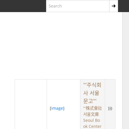
'''주식회
사 서울
문고'''
[
image
]
'''株式會社
}}}
서울文庫
Seoul Bo
ok Center