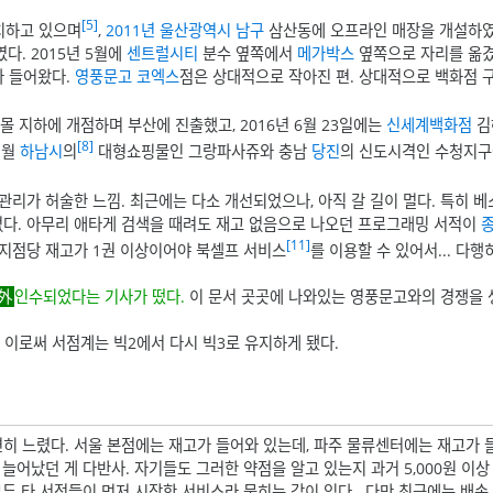
[5]
치하고 있으며
,
2011년
울산광역시
남구
삼산동에 오프라인 매장을 개설하
다. 2015년 5월에
센트럴시티
분수 옆쪽에서
메가박스
옆쪽으로 자리를 옮겼
가 들어왔다.
영풍문고
코엑스
점은 상대적으로 작아진 편. 상대적으로 백화점 
몰 지하에 개점하며 부산에 진출했고, 2016년 6월 23일에는
신세계백화점
김
[8]
1월
하남시
의
대형쇼핑물인 그랑파사쥬와 충남
당진
의 신도시격인 수청지구
리가 허술한 느낌. 최근에는 다소 개선되었으나, 아직 갈 길이 멀다. 특히 
없다. 아무리 애타게 검색을 때려도 재고 없음으로 나오던 프로그래밍 서적이
[11]
 지점당 재고가 1권 이상이어야 북셀프 서비스
를 이용할 수 있어서... 다행
인수되었다는 기사가 떴다.
이 문서 곳곳에 나와있는 영풍문고와의 경쟁을
.
이로써 서점계는 빅2에서 다시 빅3로 유지하게 됐다.
연히 느렸다. 서울 본점에는 재고가 들어와 있는데, 파주 물류센터에는 재고가
늘어났던 게 다반사. 자기들도 그러한 약점을 알고 있는지 과거 5,000원 이상
두 타 서점들이 먼저 시작한 서비스라 묻히는 감이 있다 . 다만 최근에는 배송