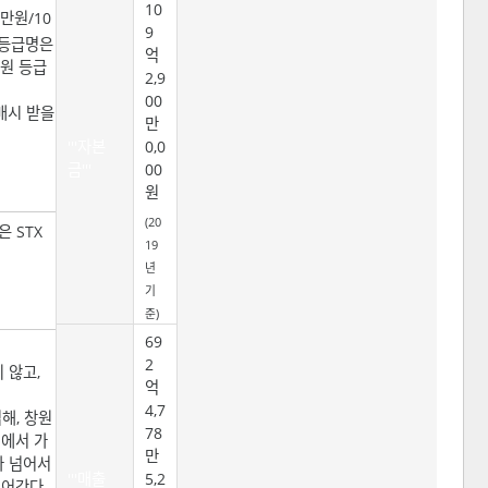
10
만원/10
9
런 등급명은
억
회원 등급
2,9
00
구매시 받을
만
'''자본
0,0
금'''
00
원
(20
 STX
19
년
기
준)
69
2
 않고,
억
4,7
김해, 창원
78
지에서 가
만
가 넘어서
'''매출
5,2
넘어간다.