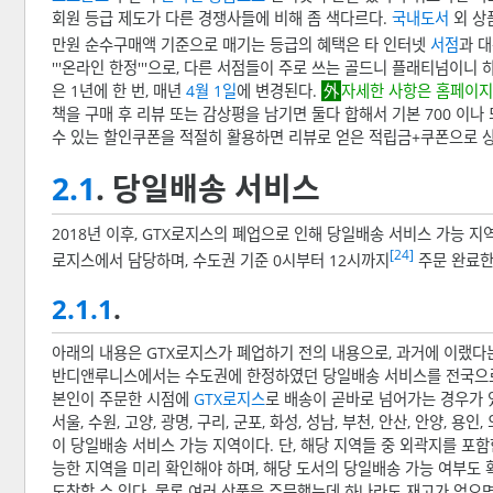
회원 등급 제도가 다른 경쟁사들에 비해 좀 색다르다.
국내도서
외 상품
만원 순수구매액 기준으로 매기는 등급의 혜택은 타 인터넷
서점
과 
'''온라인 한정'''으로, 다른 서점들이 주로 쓰는 골드니 플래티넘이
은 1년에 한 번, 매년
4월 1일
에 변경된다.
자세한 사항은 홈페이지 
책을 구매 후 리뷰 또는 감상평을 남기면 둘다 합해서 기본 700 이나 
수 있는 할인쿠폰을 적절히 활용하면 리뷰로 얻은 적립금+쿠폰으로 상당
2.1
. 당일배송 서비스
2018년 이후, GTX로지스의 폐업으로 인해 당일배송 서비스 가능 
[24]
로지스에서 담당하며, 수도권 기준 0시부터 12시까지
주문 완료한
2.1.1
.
아래의 내용은 GTX로지스가 폐업하기 전의 내용으로, 과거에 이랬다
반디앤루니스에서는 수도권에 한정하였던 당일배송 서비스를 전국으로
본인이 주문한 시점에
GTX로지스
로 배송이 곧바로 넘어가는 경우가 
서울, 수원, 고양, 광명, 구리, 군포, 화성, 성남, 부천, 안산, 안양, 용인,
이 당일배송 서비스 가능 지역이다. 단, 해당 지역들 중 외곽지를 
능한 지역을 미리 확인해야 하며, 해당 도서의 당일배송 가능 여부도 
도착할 수 있다. 물론 여러 상품을 주문했는데 하나라도 재고가 없으