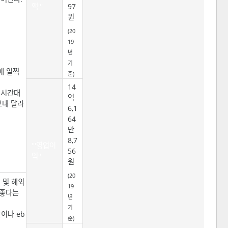
액'''
97
원
(20
19
년
기
에 일찍
준)
14
 시간대
억
보내 달라
6,1
64
만
8,7
'''영업이
56
익'''
원
(20
 및 해외
19
 좋다는
년
기
이나 eb
준)