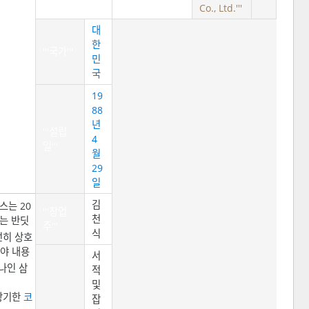
Co., Ltd.'''
대
한
'''국가'''
민
국
19
88
년
'''설립
4
일'''
월
29
일
김
스는 20
'''창업
천
이는 반딧
주'''
식
전히 상호
해야 내용
서
나인 삼
적
및
 상기한
코
잡