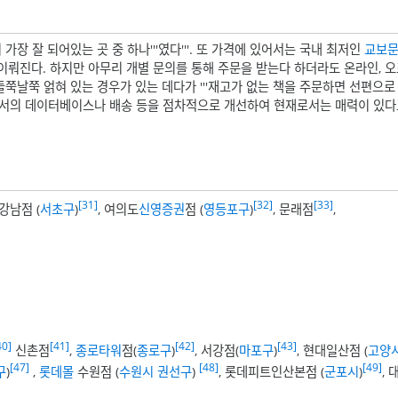
장 잘 되어있는 곳 중 하나'''였다'''. 또 가격에 있어서는 국내 최저인
교보
 이뤄진다. 하지만 아무리 개별 문의를 통해 주문을 받는다 하더라도 온라인, 
들쭉날쭉 얽혀 있는 경우가 있는 데다가 '''재고가 없는 책을 주문하면 선편으로
이 일서의 데이터베이스나 배송 등을 점차적으로 개선하여 현재로서는 매력이 있다
[31]
[32]
[33]
강남점 (
서초구
)
, 여의도
신영증권
점 (
영등포구
)
, 문래점
,
40]
[41]
[42]
[43]
신촌점
,
종로타워
점(
종로구
)
, 서강점(
마포구
)
, 현대일산점 (
고양
[47]
[48]
[49]
구
)
,
롯데몰
수원점 (
수원시
권선구
)
, 롯데피트인산본점 (
군포시
)
,