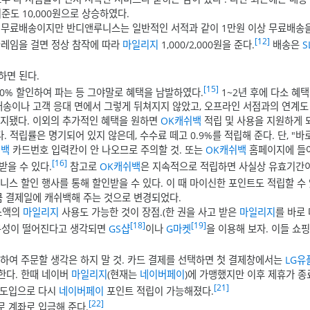
준도 10,000원으로 상승하였다.
상 무료배송이지만 반디앤루니스는 일반적인 서적과 같이 1만원 이상 무료배송
[12]
 클레임을 걸면 정상 참작에 따라
마일리지
1,000/2,000원을 준다.
배송은
S
하면 된다.
[15]
10% 할인하여 파는 등 그야말로 혜택을 남발하였다.
1~2년 후에 다소 혜
배송이나 고객 응대 면에서 그렇게 뒤쳐지지 않았고, 오프라인 서점과의 연계도
폐지됐다. 이외의 추가적인 혜택을 원하면
OK캐쉬백
적립 및 사용을 지원하게 
 적립률은 명기되어 있지 않은데, 수수료 떼고 0.9%를 적립해 준다. 단, "바
쉬백
카드번호 입력칸이 안 나오므로 주의할 것. 또는
OK캐쉬백
홈페이지에 들
[16]
받을 수 있다.
참고로
OK캐쉬백
은 지속적으로 적립하면 사실상 유효기간이
 할인 행사를 통해 할인받을 수 있다. 이 때 마이신한 포인트도 적립할 수 
 결제일에 캐쉬백해 주는 것으로 변경되었다.
 소액의
마일리지
사용도 가능한 것이 장점.(한 권을 사고 받은
마일리지
를 바로 
[18]
[19]
활용성이 떨어진다고 생각되면
GS샵
이나
G마켓
을 이용해 보자. 이들 쇼
하여 주문할 생각은 하지 말 것. 카드 결제를 선택하면 첫 결제창에서는
LG유
한다. 한때 네이버
마일리지
(현재는
네이버페이
)에 가맹했지만 이후 제휴가 
[21]
 도입으로 다시
네이버페이
포인트 적립이 가능해졌다.
[22]
 계좌로 입금해 준다.