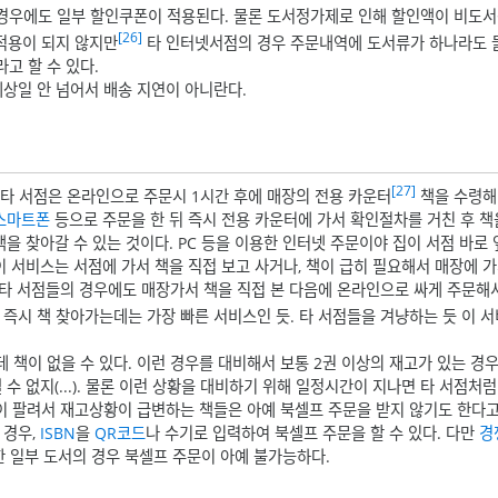
경우에도 일부 할인쿠폰이 적용된다. 물론 도서정가제로 인해 할인액이 비도
[26]
 적용이 되지 않지만
타 인터넷서점의 경우 주문내역에 도서류가 하나라도
고 할 수 있다.
예상일 안 넘어서 배송 지연이 아니란다.
[27]
 타 서점은 온라인으로 주문시 1시간 후에 매장의 전용 카운터
책을 수령해 
스마트폰
등으로 주문을 한 뒤 즉시 전용 카운터에 가서 확인절차를 거친 후 책
책을 찾아갈 수 있는 것이다. PC 등을 이용한 인터넷 주문이야 집이 서점 바로
이 서비스는 서점에 가서 책을 직접 보고 사거나, 책이 급히 필요해서 매장에 
실 타 서점들의 경우에도 매장가서 책을 직접 본 다음에 온라인으로 싸게 주문해
즉시 책 찾아가는데는 가장 빠른 서비스인 듯. 타 서점들을 겨냥하는 듯 이 서
책이 없을 수 있다. 이런 경우를 대비해서 보통 2권 이상의 재고가 있는 경
수 없지(...). 물론 이런 상황을 대비하기 위해 일정시간이 지나면 타 서점처럼
이 팔려서 재고상황이 급변하는 책들은 아예 북셀프 주문을 받지 않기도 한다고
 경우,
ISBN
을
QR코드
나 수기로 입력하여 북셀프 주문을 할 수 있다. 다만
경
한 일부 도서의 경우 북셀프 주문이 아예 불가능하다.