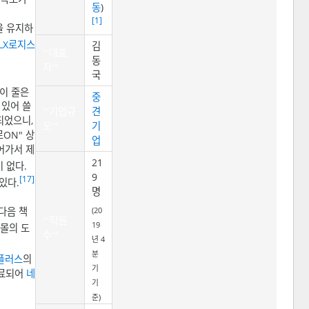
동
)
[1]
을 유지하
LX로지스
김
'''대표
동
자'''
국
택이 줄은
중
 있어 쓸
'''기업규
견
되었으니,
모'''
기
로ON" 상
업
어가서 제
21
 없다.
9
[17]
있다.
명
(20
다음 책
'''직원
19
핑몰의 도
수'''
년 4
분
플러스
의
기
종료되어
네
기
준)