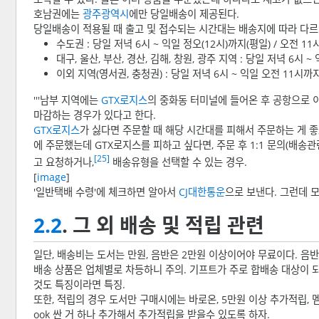
호남권에는
광주광역시
에만 당일배송이 제공된다.
당일배송이 적용될 때 출고 및 접수되는 시간대는 배송지에 따라 다르며
수도권 : 당일 저녁 6시 ~ 익일 정오(12시)까지(평일) / 오전 
대구, 울산, 부산, 경산, 김해, 창원, 광주 지역 : 당일 저녁 6시 
이외 지역(영서권, 충청권) : 당일 저녁 6시 ~ 익일 오전 11시까
'''남부 지역에는
GTX로지스
의 중화동 터미널에 들어온 후 공항으로 이
마감하는 경우가 있다고 한다.
GTX로지스
가 싫다면 주문할 때 해당 시간대를 피해서 주문하는 게 
에 주문했는데 GTX로지스를 피하고 싶다면, 주문 후 1:1 문의(배송
[25]
고 요청하거나,
배송유형을 선택할 수 있는 경우.
[
image
]
'일반택배 수령'에 체크하면 알아서
CJ대한통운
으로 보낸다. 그런데 
2.2
. 그 외 배송 및 적립 관련
일단, 배송비는 도서는 만원, 음반은 2만원 이상이어야 무료이다. 음반
배송 상품은 업체별로 차등하니 주의. 기프트가 주로 합배송 대상이 
것도 특징이라면 특징.
또한, 적립의 경우 도서만 구매시에는 바로온, 5만원 이상 추가적립,
ook 싼 거 하나 추가해서 추가적립을 받을수 있도록 하자.