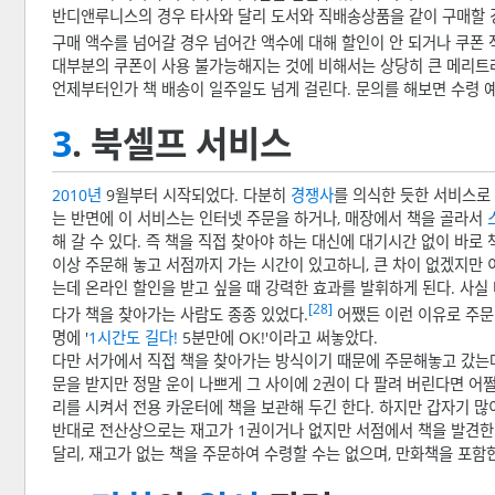
반디앤루니스의 경우 타사와 달리 도서와 직배송상품을 같이 구매할 
구매 액수를 넘어갈 경우 넘어간 액수에 대해 할인이 안 되거나 쿠폰
대부분의 쿠폰이 사용 불가능해지는 것에 비해서는 상당히 큰 메리트라
언제부터인가 책 배송이 일주일도 넘게 걸린다. 문의를 해보면 수령 
3
. 북셀프 서비스
2010년
9월부터 시작되었다. 다분히
경쟁사
를 의식한 듯한 서비스로
는 반면에 이 서비스는 인터넷 주문을 하거나, 매장에서 책을 골라서
해 갈 수 있다. 즉 책을 직접 찾아야 하는 대신에 대기시간 없이 바로 
이상 주문해 놓고 서점까지 가는 시간이 있고하니, 큰 차이 없겠지만 
는데 온라인 할인을 받고 싶을 때 강력한 효과를 발휘하게 된다. 사
[28]
다가 책을 찾아가는 사람도 종종 있었다.
어쨌든 이런 이유로 주문 
명에 '
1시간도
길다!
5분만에 OK!'이라고 써놓았다.
다만 서가에서 직접 책을 찾아가는 방식이기 때문에 주문해놓고 갔는데 
문을 받지만 정말 운이 나쁘게 그 사이에 2권이 다 팔려 버린다면 어쩔 
리를 시켜서 전용 카운터에 책을 보관해 두긴 한다. 하지만 갑자기 많
반대로 전산상으로는 재고가 1권이거나 없지만 서점에서 책을 발견한
달리, 재고가 없는 책을 주문하여 수령할 수는 없으며, 만화책을 포함