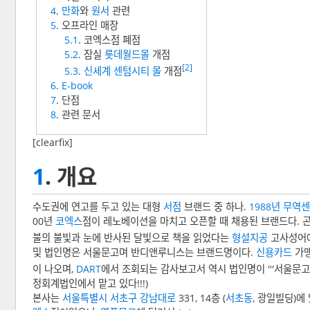
4
.
만화
와
원서
관련
5
. 오프라인 매장
5.1
. 코엑스점 폐점
5.2
. 잠실
롯데월드몰
개점
[2]
5.3
.
신세계 센텀시티 몰
개점
6
.
E-book
7
. 단점
8
. 관련 문서
[clearfix]
1
. 개요
수도권에 연고를 두고 있는 대형
서점
브랜드 중 하나.
1988년
무역센
00년
코엑스
점이 레노베이션을 마치고 오픈할 때 채용된 브랜드다. 
불의 불빛과 눈에 반사된 달빛으로 책을 읽었다는
형설지공
고사성어에
및 법인명은 서울문고며 반디앤루니스는 브랜드명이다.
신용카드
가맹
이 나오며,
DART
에서 조회되는 감사보고서 역시 법인명이 '''서울문고
정회계법인에서 맡고 있다!!!)
본사는
서울특별시
서초구
강남대로
331, 14층 (
서초동
, 광일빌딩)에