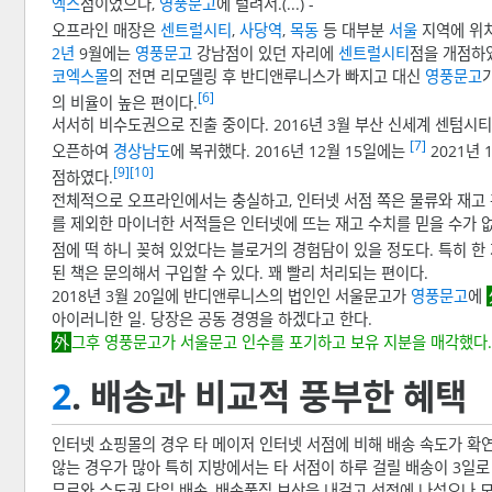
엑스
점이었으나,
영풍문고
에 털려서.(...) -
오프라인 매장은
센트럴시티
,
사당역
,
목동
등 대부분
서울
지역에 위
2년
9월에는
영풍문고
강남점이 있던 자리에
센트럴시티
점을 개점하였
코엑스몰
의 전면 리모델링 후 반디앤루니스가 빠지고 대신
영풍문고
[6]
의 비율이 높은 편이다.
서서히 비수도권으로 진출 중이다. 2016년 3월 부산 신세계 센텀시티
[7]
오픈하여
경상남도
에 복귀했다. 2016년 12월 15일에는
2021년 
[9]
[10]
점하였다.
전체적으로 오프라인에서는 충실하고, 인터넷 서점 쪽은 물류와 재고 관
를 제외한 마이너한 서적들은 인터넷에 뜨는 재고 수치를 믿을 수가 
점에 떡 하니 꽂혀 있었다는 블로거의 경험담이 있을 정도다. 특히 한
된 책은 문의해서 구입할 수 있다. 꽤 빨리 처리되는 편이다.
2018년 3월 20일에 반디앤루니스의 법인인 서울문고가
영풍문고
에
아이러니한 일. 당장은 공동 경영을 하겠다고 한다.
그후 영풍문고가 서울문고 인수를 포기하고 보유 지분을 매각했다
2
. 배송과 비교적 풍부한 혜택
인터넷 쇼핑몰의 경우 타 메이저 인터넷 서점에 비해 배송 속도가 확
않는 경우가 많아 특히 지방에서는 타 서점이 하루 걸릴 배송이 3일로 
무료와 수도권 당일 배송, 배송품질 보상을 내걸고 선전에 나섰으나 모