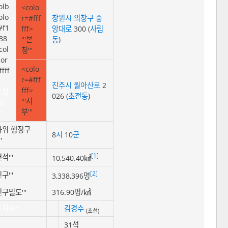
olb
<colo
olo
r=#fff
창원시
의창구
중
#f1
fff>
앙대로
300 (
사림
38
'''본
동
)
col
청'''
lor
<colo
ffff
r=#fff
진주시
월아산로
2
fff>
'도청
026 (
초전동
)
'''서
재
부'''
'
'하위 행정구
8
시
10
군
'
[1]
면적'''
10,540.40㎢
[2]
인구'''
3,338,396명
'인구밀도'''
316.90명/㎢
'도지사'''
김경수
(초선)
31석