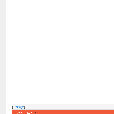
[
image
]
'''
경상남도청
'''