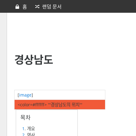
홈
랜덤 문서
경상남도
[
image
]
<color=#ffffff> '''경상남도의 위치'''
1
. 개요
2
. 역사