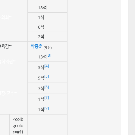
18석
'도의회'''
1석
6석
2석
'교육감'''
박종훈
(재선)
[3]
13석
'국회의원'''
[4]
3석
[5]
9석
[6]
7석
'시장·군수'''
[7]
1석
[9]
1석
<colb
gcolo
r=#f1