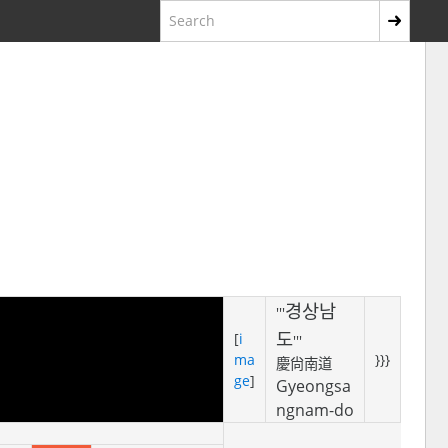
경상남
'''
도
[
i
'''
ma
}}}
慶尙南道
ge
]
Gyeongsa
ngnam-do