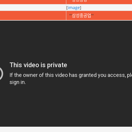
[
image
]
'''
삼성중공업
'''