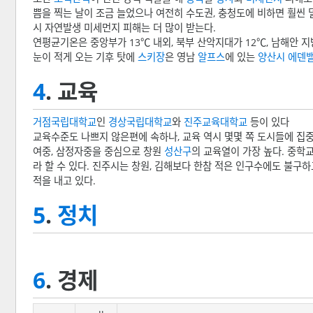
쁨을 찍는 날이 조금 늘었으나 여전히 수도권, 충청도에 비하면 훨씬
시 자연발생 미세먼지 피해는 더 많이 받는다.
연평균기온은 중앙부가 13℃ 내외, 북부 산악지대가 12℃, 남해안 지방
눈이 적게 오는 기후 탓에
스키장
은 영남
알프스
에 있는
양산시
에덴
4
. 교육
거점국립대학교
인
경상국립대학교
와
진주교육대학교
등이 있다
교육수준도 나쁘지 않은편에 속하나, 교육 역시 몇몇 쪽 도시들에 집
여중, 삼정자중을 중심으로 창원
성산구
의 교육열이 가장 높다. 중학
라 할 수 있다. 진주시는 창원, 김해보다 한참 적은 인구수에도 불구
적을 내고 있다.
5
.
정치
6
. 경제