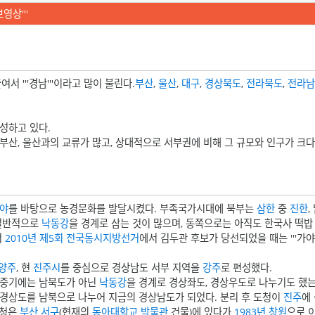
영상'''
여서 '''경남'''이라고 많이 불린다.
부산
,
울산
,
대구
,
경상북도
,
전라북도
,
전라남
성하고 있다.
부산, 울산과의 교류가 많고, 상대적으로 서부권에 비해 그 규모와 인구가 크다
야
를 바탕으로 농경문화를 발달시켰다. 부족국가시대에 북부는
삼한
중
진한
,
 일반적으로
낙동강
을 경계로 삼는 것이 많으며, 동쪽으로는 아직도 한국사 떡밥
서
2010년 제5회 전국동시지방선거
에서 김두관 후보가 당선되었을 때는 '''가야독
양주
, 현
진주시
를 중심으로 경상남도 서부 지역을
강주
로 편성했다.
중기에는 남북도가 아닌
낙동강
을 경계로 경상좌도, 경상우도로 나누기도 했
 경상도를 남북으로 나누어 지금의 경상남도가 되었다. 분리 후 도청이
진주
에
도청은
부산
서구
(현재의
동아대학교 박물관
건물)에 있다가
1983년
창원
으로 