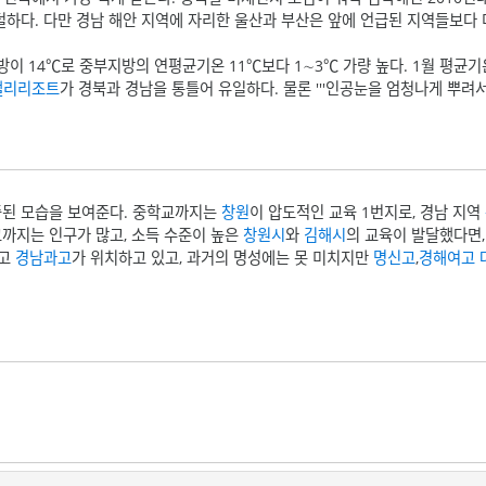
 덜하다. 다만 경남 해안 지역에 자리한 울산과 부산은 앞에 언급된 지역들보다
이 14℃로 중부지방의 연평균기온 11℃보다 1∼3℃ 가량 높다. 1월 평균기온은
밸리리조트
가 경북과 경남을 통틀어 유일하다. 물론 '''인공눈을 엄청나게 뿌려서
중된 모습을 보여준다. 중학교까지는
창원
이 압도적인 교육 1번지로, 경남 지역
교까지는 인구가 많고, 소득 수준이 높은
창원시
와
김해시
의 교육이 발달했다면
하고
경남과고
가 위치하고 있고, 과거의 명성에는 못 미치지만
명신고
,
경해여고