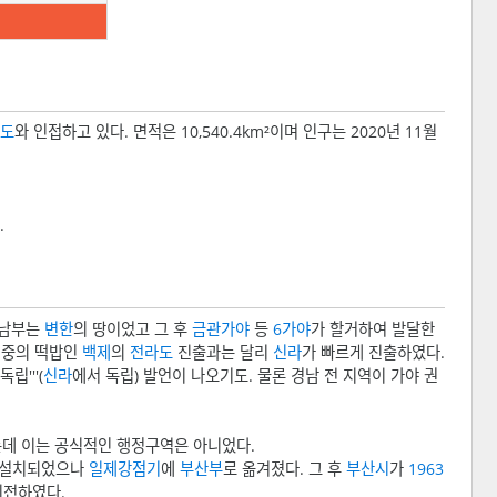
도
와 인접하고 있다. 면적은 10,540.4km²이며 인구는 2020년 11월
.
 남부는
변한
의 땅이었고 그 후
금관가야
등
6가야
가 할거하여 발달한
 중의 떡밥인
백제
의
전라도
진출과는 달리
신라
가 빠르게 진출하였다.
립'''(
신라
에서 독립) 발언이 나오기도. 물론 경남 전 지역이 가야 권
는데 이는 공식적인 행정구역은 아니었다.
 설치되었으나
일제강점기
에
부산부
로 옮겨졌다. 그 후
부산시
가
1963
이전하였다.