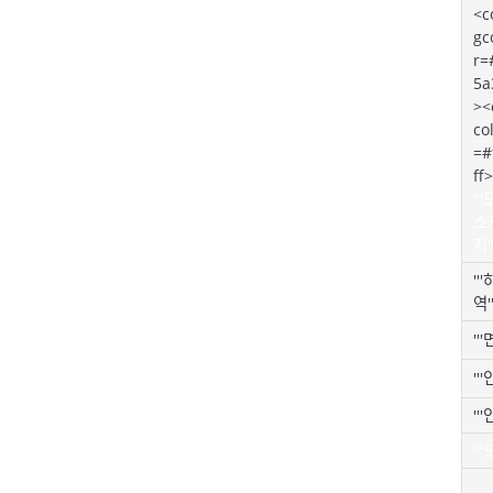
<c
gc
r=
5a
><
co
=#
ff>
''
소
지''
''
역''
'''
'''
''
''