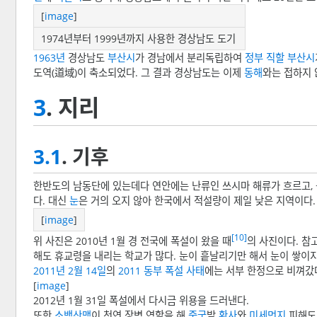
[
image
]
1974년부터 1999년까지 사용한 경상남도 도기
1963년
경상남도
부산시
가 경남에서 분리독립하여
정부 직할 부산시
도역(道域)이 축소되었다. 그 결과 경상남도는 이제
동해
와는 접하지 
3
. 지리
3.1
. 기후
한반도의 남동단에 있는데다 연안에는 난류인 쓰시마 해류가 흐르고,
다. 대신
눈
은 거의 오지 않아 한국에서 적설량이 제일 낮은 지역이다.
[
image
]
[10]
위 사진은 2010년 1월 경 전국에 폭설이 왔을 때
의 사진이다. 참
해도 휴교령을 내리는 학교가 많다. 눈이 흩날리기만 해서 눈이 쌓이지
2011년
2월 14일
의
2011 동부 폭설 사태
에는 서부 한정으로 비껴갔
[
image
]
2012년 1월 31일 폭설에서 다시금 위용을 드러낸다.
또한
소백산맥
이 천연 장벽 역할을 해
중국
발
황사
와
미세먼지
피해도 