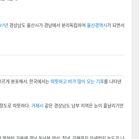
97년
경상남도 울산시가 경남에서 분리독립하여
울산광역시
가 되면서
고르게 분포해서, 한국에서는
따뜻하고 비가 많이 오는 기후
를 나타낸
 정도로 따뜻하다.
거제시
같은 경상남도 남부 지역은 눈이 흩날리기만
 말부턴 가을에 경남 동남부 양산, 창녕, 김해까지 미세먼지 농도가 나