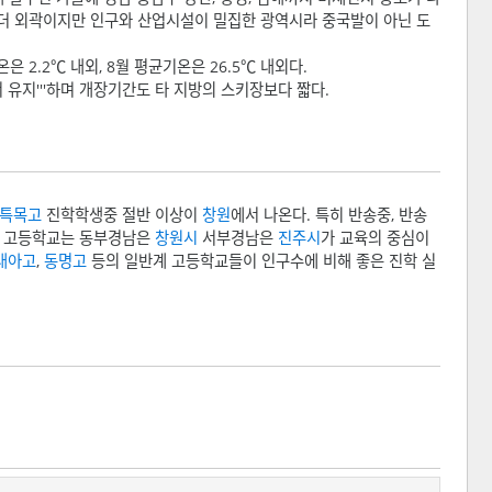
 더 외곽이지만 인구와 산업시설이 밀집한 광역시라 중국발이 아닌 도
 2.2℃ 내외, 8월 평균기온은 26.5℃ 내외다.
 유지'''하며 개장기간도 타 지방의 스키장보다 짧다.
특목고
진학학생중 절반 이상이
창원
에서 나온다. 특히 반송중, 반송
, 고등학교는 동부경남은
창원시
서부경남은
진주시
가 교육의 중심이
대아고
,
동명고
등의 일반계 고등학교들이 인구수에 비해 좋은 진학 실