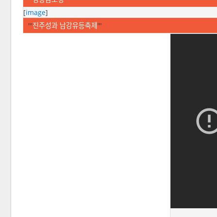
[
image
]
'''
진주성과 남강유등축제
'''