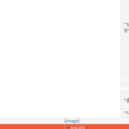
'''
징''
''
'''
''
'''
[
image
]
'''
창원광장
'''