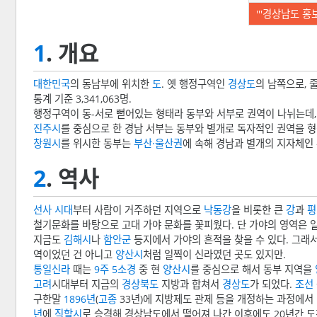
'''경상남도 홍보
1
. 개요
대한민국
의 동남부에 위치한
도
. 옛 행정구역인
경상도
의 남쪽으로, 줄
통계 기준 3,341,063명.
행정구역이 동-서로 뻗어있는 형태라 동부와 서부로 권역이 나뉘는데,
진주시
를 중심으로 한 경남 서부는 동부와 별개로 독자적인 권역을 형
창원시
를 위시한 동부는
부산·울산권
에 속해 경남과 별개의 지자체인 
2
. 역사
선사 시대
부터 사람이 거주하던 지역으로
낙동강
을 비롯한 큰
강
과
평
철기문화를 바탕으로 고대 가야 문화를 꽃피웠다. 단 가야의 영역은
지금도
김해시
나
함안군
등지에서 가야의 흔적을 찾을 수 있다. 그래
역이었던 건 아니고
양산시
처럼 일찍이 신라였던 곳도 있지만.
통일신라
때는
9주 5소경
중 현
양산시
를 중심으로 해서 동부 지역을
고려
시대부터 지금의
경상북도
지방과 합쳐서
경상도
가 되었다.
조선
구한말
1896년
(
고종
33년)에 지방제도 관제 등을 개정하는 과정에서
년
에
직할시
로 승격해 경상남도에서 떨어져 나간 이후에도 20년간 