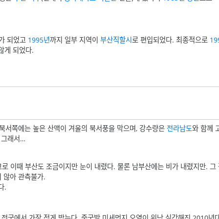
가 되었고
1995년
까지 일부 지역이
부산직할시
로 편입되었다. 최종적으로
19
않게 되었다.
 북서쪽에는 높은 산맥이 겨울의 북서풍을 막으며, 강수량은
전라남도
와 함께 
 그래서…
고로 이때 부산도 조금이지만 눈이 내렸다. 물론 남부산에는 비가 내렸지만. 그
 않아 관측불가.
다.
전국에서 가장 적게 받는다. 중국발 미세먼지 오염이 워낙 심각해진 2010년대