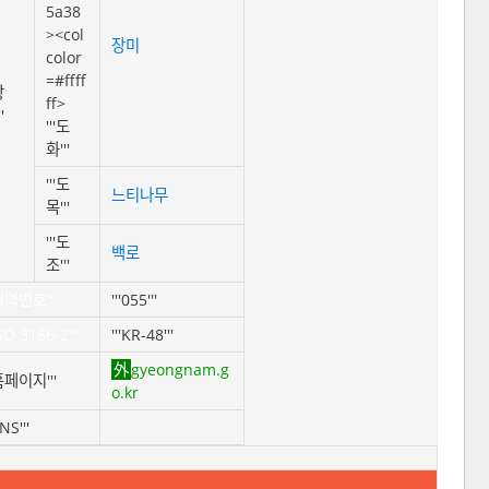
5a38
><col
장미
color
=#ffff
상
ff>
'
'''도
화'''
'''도
느티나무
목'''
'''도
백로
조'''
'지역번호'''
'''055'''
ISO 3166-2'''
'''KR-48'''
gyeongnam.g
'홈페이지'''
o.kr
SNS'''