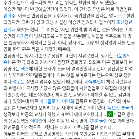
수가 실탄으로 캐노피를 깨트리는 위험한 촬영을 하기도 했었다.
이승만 때부터 반공예술인단이 있었다. 이 단체의 단장은 바로 악명높은
임화수
. 이들은 반공정신을 고취시키고 국위선양을 한다는 명목으로 설립
되었지만, 그런 거 없고 그냥 사실상 이승만 정권의 나팔수이자
조선청년
[1]
전위대
역할을 했다.
이들은 '시민 위안의 밤'이라는 것을 열어놓고 이
승만과
이기붕
이 당선되도록 시민들을 선동했다. 이들을 주축으로 꽤 많
은 반공영화가 제작되곤 했다. 아니, 당시에는 그냥 별 생각없이 다들 반공
영화 한두 편은 찍던 시대였기 때문에.
반공영화는 당시 기준으로 상당히 표현이 자유로웠다. 상기한 《
운명의
손
》은 한국 최초의 키스신이 등장한 영화였고, 의외로 다른 영화보다 반
공영화는
섹스
에 대한 묘사가 조금 더 열려있었다고 한다. 공산당은 이렇
게 부도덕한 인간말종들이다! 라는 것을 보여준다는 명분으로 성교 장면
이나
성고문
장면을 넣을수 있었기 때문이다.
자유부인
이 처음 나왔을때
의 반응이나 군사정부 당시 많은 영화들이 사전검열로 가위질의 대상이
되었던것과는 대조적이었다. 하지만 반공영화가 피해갈 수 없는 검열이
하나 있었는데 바로
이데올로기
.
이만희
감독은 반공영화 《7인의 여포
로》를 만들었지만 오히려 용공 시비에 휘말린 적이 있다.
높으신 분들
의
생각보다 반공의 묘사가 약했고 표현이 애매모호했다나...
#
같은 방식
의 용공논쟁은
이예춘
이 나온 이강천 감독 영화《
피아골
》에도 가해졌다.
인민군을 인간적으로 그렸다는 데에서 꼬투리를 잡힌 것이다.
아무튼 이러한 문제로 반공영화는 점점 더 북한군을 비인간적이고 무자비