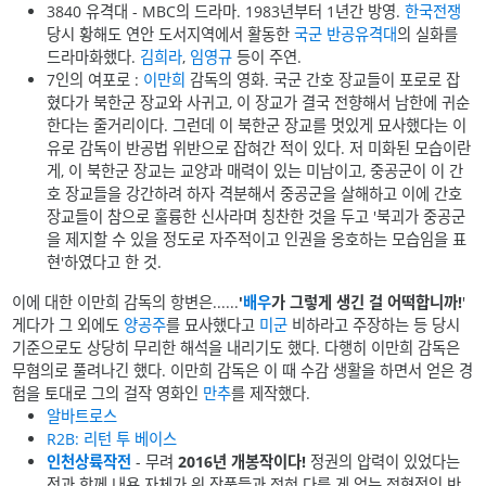
3840 유격대 - MBC의 드라마. 1983년부터 1년간 방영.
한국전쟁
당시 황해도 연안 도서지역에서 활동한
국군 반공유격대
의 실화를
드라마화했다.
김희라
,
임영규
등이 주연.
7인의 여포로 :
이만희
감독의 영화. 국군 간호 장교들이 포로로 잡
혔다가 북한군 장교와 사귀고, 이 장교가 결국 전향해서 남한에 귀순
한다는 줄거리이다. 그런데 이 북한군 장교를 멋있게 묘사했다는 이
유로 감독이 반공법 위반으로 잡혀간 적이 있다. 저 미화된 모습이란
게, 이 북한군 장교는 교양과 매력이 있는 미남이고, 중공군이 이 간
호 장교들을 강간하려 하자 격분해서 중공군을 살해하고 이에 간호
장교들이 참으로 훌륭한 신사라며 칭찬한 것을 두고 '북괴가 중공군
을 제지할 수 있을 정도로 자주적이고 인권을 옹호하는 모습임을 표
현'하였다고 한 것.
이에 대한 이만희 감독의 항변은......
'
배우
가 그렇게 생긴 걸 어떡합니까!
'
게다가 그 외에도
양공주
를 묘사했다고
미군
비하라고 주장하는 등 당시
기준으로도 상당히 무리한 해석을 내리기도 했다. 다행히 이만희 감독은
무혐의로 풀려나긴 했다. 이만희 감독은 이 때 수감 생활을 하면서 얻은 경
험을 토대로 그의 걸작 영화인
만추
를 제작했다.
알바트로스
R2B: 리턴 투 베이스
인천상륙작전
- 무려
2016년 개봉작이다!
정권의 압력이 있었다는
점과 함께 내용 자체가 위 작품들과 전혀 다를 게 없는 전형적인 반