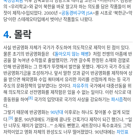
북정상회담
이후 남북교류의 영향으로 대니얼 고든의 <어떤나라>, 김명준
의 <우리학교>와 같이 북한을 바로 알고자 하는 의도를 담은 작품들이 버
젓이 제작/수입되었다. 2000년 <
공동경비구역 JSA
>를 시초로 '북한군=악
당'이란 스테레오타입에서 벗어난 작품들도 나왔다.
4
. 몰락
사실 반공영화 자체가 국가가 주도하여 의도적으로 제작이 된 점이 있다.
물론 초기의 반공영화들은 《
돌아오지 않는 해병
》처럼 전쟁의 아픔에 반
공을 잘 녹여낸 수작들로 출발했지만, 가면 갈수록 한정된 소재와 검열로
인해 반공영화는 그 한계가 뚜렷해서 발전을 못했다. 게다가 국가 주도로
반공영화기금을 조성하거나, 앞서 말한 것과 같이 반공영화를 제작하여 상
을 받으면 해외영화 수입 쿼터에서 유리한 자리를 선점하게 하는 등 국가
주도의 문화정책의 일부였다는 것이다.
자유주의
국가에서 대중선동을 위
해 의도적으로 선전영화를 제작함은 있을 수 없는 일이다. 이런 식으로 대
[8]
중동원을 하여
국가의 입맛대로 국가의 사상을 강요하기는
파시즘
적이
다.
그렇기 때문에 반공영화는
90년대
이후로는 하나도 찾아볼 수 없게 되었
[9]
다.
물론, 90년대에도 가뭄에 콩나듯 간혹가다 제작이 되긴 했으나, '''일
단 너무도 재미가 없었다...''' 소재도 뻔했고, 세트장이나 특수효과도 그럭
저럭이었고 영화 자체의 완성도도 너무 떨어졌었다. 90년대에는
차인표