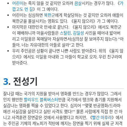
어린이
는 죽지 않을 것 같지만 오히려
끔살
시키는 경우가 많다. 《
가
깝고도 먼 길
》이 그 예이다.
어린이는 심심하면
북한군
에게 학살당하는 것 같지만 오히려 애들이
북한군을 몰살시키는 영화도 있다. 《울지 않으리》가 그 예이다.
마지막은 대한민국 만세!로 끝난다. 《울지 않으리》에서도 북한군
이 패배하니까 마을사람들은
스탈린
,
김일성
사진을 떼어내 밟아버
리고 이일웅은 목매달아 자살하면서(심의상 잘 보여주지 않는다) "아
들아, 너는 자유대한의 아들로 살라"고 한다.
우리 주인공은 상황이 끝나면 나쁜 사람도 받아준다. 위의 《울지 않
으리》에서도 이일웅 아내와 그 아들이 학교로 오자, 우린 친구라며
받아준다.
3
. 전성기
잘나갈 때는 국가의 지원을 받아서 영화를 만드는 경우가 많았다. 그래서
인지 웬만한
할리우드
블록버스터
만큼 국가에서 탱크와 총기를 지원해서
실감나는 영화를 찍을 수 있었다고 한다. 심지어 '''몇몇 반공영화/드라마
에선 사실감을 살린다고 실탄 사격도 했다!''' 물론 사람에게 직접 한 건 아
니고 사격훈련 장면같은 것에서 사용했다고 하지만, 《
빨간 마후라
》에서
는 주인공 기체의 캐노피가 적탄에 깨지는 장면을 찍기 위해 실제 군 저격