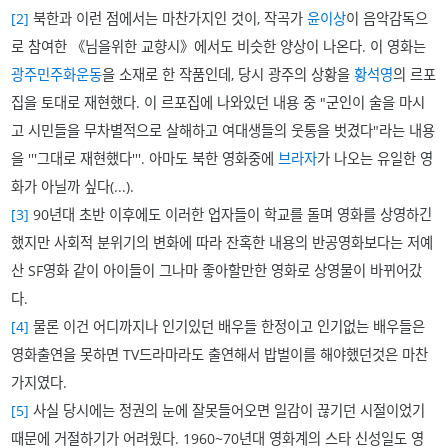
[2]
북한과 이런 점에서는 마찬가지인 것이, 작곡가
윤이상
이 음악감독으
로 참여한 《님을위한 교향시》에서도 비슷한 양상이 나온다. 이 영화는
광주민주화운동
을 소재로 한 작품인데, 당시 광주의 상황을
황석영
의 르포
집을 토대로 재현했다. 이 르포집에 나와있던 내용 중 "군인이 술을 마시
고 시민들을 무차별적으로 살해하고 여대생들의 웃통을 벗겼다"라는 내용
을 '''그대로 재현했다'''. 아마도 북한 영화중에
브라자
가 나오는 유일한 영
화가 아닐까 싶다(...).
[3]
90년대 초반 이후에도 이러한 업자들이 학교를 돌며 영화를 상영하긴
했지만 사회적 분위기의 변화에 따라 잔혹한 내용의 반공영화보다는 저예
산 SF영화 같이 아이들이 그나마 좋아할만한 영화로 상영물이 바뀌어갔
다.
[4]
물론 이건 어디까지나 인기있던 배우들 한정이고 인기없는 배우들은
영화출연을 못하면 TV드라마라도 출연해서 밥벌이를 해야했던것은 마찬
가지였다.
[5]
사실 당시에는 정권의 눈에 잘못들어오면 일감이 끊기던 시절이었기
때문에 거절하기가 어려웠다. 1960~70년대 영화계의 스타 신성일도 영