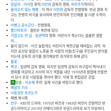
암살자
-
이어령
원작,
이만희
감독의 영화.
허무주의
적이다.
돌아오지 않는 해병
- 이 역시
이만희
감독의 전쟁영화. 반공 영화 치
고는 전쟁의 비극을 묘사하며 반전주의와 인간애를 잘 다룬 수작이
다.
아벤고 공수군단
- 전쟁영화.
빨간마후라
- 절반은 북한에 있다.
가깝고도 먼 길
-
임권택
의 영화. 어린이가 죽는다는 씁쓸한 결말
이...
울지 않으리 - 이건 놀랍게도 어린이가 북한군을 때려잡는 괴작. 하
지만 공산당 앞잡이 노릇을 한 사람의 아들(친구)을 주인공이 받아들
이는데 감독의 과거를 생각해보면 과거와의 화해 같다.
불꽃
짝코
- 임권택 감독 영화. 하지만 임권택 감독이 마구잡이 찍어내기
영화를 마감하고 서서히 자기 색깔을 내던 1970년대 말엽에 만들면
서 당시 온갖 시달림을 겪어야 했다. 삭제 및 편집같은 강압.
탈출
-
이순재
주연. 실제 사건을 바탕으로 했다.
배달의 기수
낙동강은 흐르는가
해병 묵시록
전우
- KBS의 드라마. 1975년 버전과 1983년 버전이 전형적인 반
공드라마이고 2010년 리메이크판은 반공드라마로 보기 미묘하다.