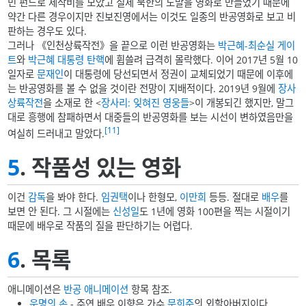
민 펀드로 제작비를 모았고 실제 북한의 도발을 영화로 만들었기 때문에
약간 다른 경우이지만 진보진영에서는 이것도 일종의 반공영화로 보고 비
판하는 경우도 있다.
그러나 《인천상륙작전》을 끝으로 이런 반공영화는
박근혜-최순실 게이
트
와
박근혜 대통령 탄핵
에 휩쓸려 급격히 몰락했다. 이어 2017년 5월 10
일자로
문재인
이 대통령에 당선되면서 정권이 교체되었기 때문에 이후에
는 반공영화를 볼 수 없을 것이란 전망이 지배적이다. 2019년 9월에
장사
상륙작전
을 소재로 한 <
장사리: 잊혀진 영웅들
>이 개봉되긴 했지만, 말그
대로 흥행에 참패하면서 대중들의 반공영화를 보는 시선이 변하였음만을
[11]
여실히 드러내고 말았다.
5
. 작품성 있는 영화
이건
감독
을 봐야 한다.
임권택
이나 한형모,
이만희
등등. 절대로
배우
를
보면 안 된다. 그 시절에는
신성일
도 1년에 영화 100편을 찍는 시절이기
때문에 배우로 작품의 질을 판단하기는 어렵다.
6
. 목록
애니메이션은
반공 애니메이션
항목 참조.
운명의 손
- 주연 배우 이향은 가수
문희준
의 외할아버지이다.