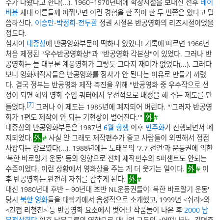
수가 나왔다고 한다(...). 1960~1970년대에 학창시절을 보내신 전후
베이
비붐
세대 어른들께 여쭤보면 이런 경험을 한 적이 한 두 번쯤은 있다고 말
씀하신다.
이승만
-
박정희
-
전두환
정권 시절은 반공영화의 리즈시절이었을
정도다.
심지어
대종상
에 반공영화부문이 떡하니 있었다! 기록에 따르면 1966년
처음 제정된 "우수반공영화상"과 "반공영화 각본상"이 있었다. 그러나 반
공영화는 늘 대부분 계몽영화가 그렇듯 그다지 재미가 없었다(...). 그러다
보니 영화제작자들은 반공영화를 장사가 안 된다는 이유로 만들기 꺼렸
다. 결국 정부는 반공영화 제작 촉진을 위해 "반공영화 중 우수작으로 선
정이 되면 해외 영화 수입 쿼터에서 우선적으로 배정을 해 주는 제도를 만
[7]
들었다.
그러나 이 제도는 1985년에 폐지되어 버린다. '''그러자 반공영
화가 1편도 제작이 안 되는 기현상이 벌어진다.'''
#
대종상의 반공영화부문은 1987년
6월 항쟁
이후
민주화
가 진행되면서 폐
지되었다.
#
사실 안 그래도 제작편수가 줄고 사람들이 외면해서 점점
사장되는 장르였다(...). 1988년에는 노태우의 '7.7 선언'과 운동권에 의한
'북한 바로알기 운동' 등의 영향으로 전체 제작편수의 5퍼센트도 안되는
수준이었다. 이런 상황에서 영화상을 주는 게 더 웃기는 일이다.
#
이
후 반공영화는 완전히 자취를 감추게 된다.
#
대신 1980년대 후반 ~ 90년대 초반 NL운동권들이 '북한 바로알기 운동'
당시
북한 영화
들을 대학가에서 음성적으로 소개했고, 1999년 <쉬리>와
<간첩 리철진> 등 반공영화 요소에서 벗어난 작품들이 나온 후
2000 남