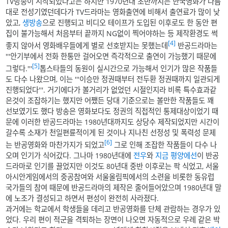
TV방송이 시작되었다고는 하지만 1970년대 초반까지는 한국영화가 나름
대로 전성기였던데다가 TV드라마는 영화출연에 비해서 출연료가 많이 낮
았고,
생방송
으로 진행되고 비디오 테이프가 도입된 이후로도 한 동안 편
집이 불가능해서 처음부터 끝까지 NG없이 찍어야하는 등 제작환경도 썩
[4]
좋지 않아서 영화배우들에게 별로 선호받지는 못했는데
반공드라마는
'''안기부에서 전화 한통만 걸어오면 즉각적으로 출연이 가능했기 때문에
[5]
그렇다.'''
톱스타들의 동원이 실시간으로 가능해서 인기가 많은 작품들
도 다수 나왔으며, 이는 '''이승만 정권때부터 전두환 정권때까지 일관되게
진행되었다'''. 거기에다가 볼거리가 없었던 시절인지라 비록 특수효과같
은것이 조잡하기는 했지만 어쨌든 당대 기준으로는 볼만한 작품들도 꽤
선보였기도 했다 방송은 영화보다도 정권의 직접적인 통제대상이었기 때
문에 이러한 반공드라마는 1980년대까지도 상당수 제작되었지만 시간이
갈수록 소재가 천일편륜적이게 된 것이나 지나친 선정성 및 폭력성 문제
[6]
는 반공영화와 마찬가지가 되었고
그로 인해 조잡한 작품들이 다수 나
오며 인기가 식어갔다. 그나마 1980년대에
전우
와
지금 평양에선
이 반공
드라마로 인기를 끌었지만 이것도 80년대 중반 이후로는 팍 식었고, 서울
아시안게임에서의 중공참여와 서울올림픽에서의 소련을 비롯한 동유럽
국가들의 참여 때문에 반공드라마의 제작은 줄어들어았으며 1980년대 말
에 노조가 결성되고 하면서 편성이 완전히 사라졌다.
과거에는 학교에서 학생들을 데리고 반공영화를 단체 관람하는 경우가 있
었다. 우리 편이 적군을 격퇴하는 장면이 나오면 자동적으로 우레 같은 박