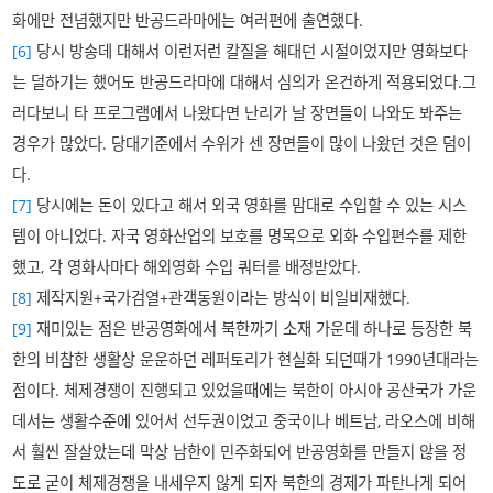
화에만 전념했지만 반공드라마에는 여러편에 출연했다.
[6]
당시 방송데 대해서 이런저런 칼질을 해대던 시절이었지만 영화보다
는 덜하기는 했어도 반공드라마에 대해서 심의가 온건하게 적용되었다.그
러다보니 타 프로그램에서 나왔다면 난리가 날 장면들이 나와도 봐주는
경우가 많았다. 당대기준에서 수위가 센 장면들이 많이 나왔던 것은 덤이
다.
[7]
당시에는 돈이 있다고 해서 외국 영화를 맘대로 수입할 수 있는 시스
템이 아니었다. 자국 영화산업의 보호를 명목으로 외화 수입편수를 제한
했고, 각 영화사마다 해외영화 수입 쿼터를 배정받았다.
[8]
제작지원+국가검열+관객동원이라는 방식이 비일비재했다.
[9]
재미있는 점은 반공영화에서 북한까기 소재 가운데 하나로 등장한 북
한의 비참한 생활상 운운하던 레퍼토리가 현실화 되던때가 1990년대라는
점이다. 체제경쟁이 진행되고 있었을때에는 북한이 아시아 공산국가 가운
데서는 생활수준에 있어서 선두권이었고 중국이나 베트남, 라오스에 비해
서 훨씬 잘살았는데 막상 남한이 민주화되어 반공영화를 만들지 않을 정
도로 굳이 체제경쟁을 내세우지 않게 되자 북한의 경제가 파탄나게 되어