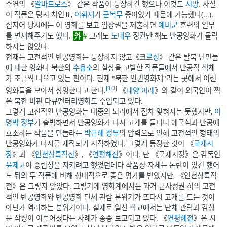
주연의 《
알바트로스
》 같은 작품이 등장하긴 했으나 이것도
시망
. 사실
이 작품은 당시 차인표,
이휘재
가
군복무
중이었기 때문에 가능했다(...).
심지어 당시에는 이 영화를 보고 입장권을 제출하면
예비군
훈련의 일부
를 면제해주기도 했다.
#
그래도
노태우
정권만 해도 반공영화가 몰락
하지는 않았다.
현재는 고전적인 반공영화는 등장하지 않고《
크로싱
》 같은 탈북 난민들
에 대한 영화나 북한의
수용소
의 실상을 고발한 작품들에서 반공적 색채
가 조금씩 나오고 있는 편이다. 현재 "북한 인권영화제"라는 곳에서 이런
[10]
영화들을 모아서 상영한다고 한다.
《
태양 아래
》와 같이 외국인이 찍
은 북한 비판 다큐멘터리영화도 수입되고 있다.
그렇게 고전적인 반공영화는 대중의 뇌리에서 점차 잊혀지는 듯했지만,
이
명박 정부
가 출범하면서 반공영화가 다시 고개를 들더니 애국심과 반공에
호소하는 작품을 만들라는
박근혜 정부
의 압력으로 인해 고전적인 형태의
반공영화가 다시금 제작되기 시작하였다. 그렇게 등장한 것이 《
국제시
장
》과 《
인천상륙작전
》, 《
연평해전
》이다. 단 《국제시장》은 감독인
윤제균
이 중립성을 지키려고 했었던데다 작품성 자체는 논란이 있긴 했어
도 뒤의 두 작품에 비해 상대적으로 좋은 평가를 받았지만, 《인천상륙작
전》은 그렇지 않았다. 그렇기에 영화계에서는 과거 군사정권 하의 고전
적인 반공영화와 반공영화 단체 관람 분위기가 또다시 고개를 드는 것이
아닌가 염려하는 분위기이다. 실제로 일선 학교에서는 단체 관람과 감상
문 작성이 이루어졌다는 사례가 종종 보고되고 있다. 《
연평해전
》은 시