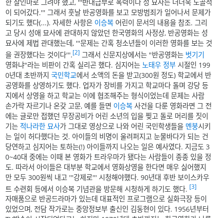
한 살인마로 그려야 했고, '''반대급부로 폭력이나 성 묘사는 더더욱 노골적
이 되어갔다.''' 그래서 훗날 반공영화를 보고 모방범죄가 일어나서 문제가
되기도 했다(...). 자세한 사항은
이승복
어린이 문서의 내용을 참조. 그리
고 당시 성애 묘사에 관대하지 않았던 한국영화의 사정상, 반공영화는 성
묘사에 제법 관대했는데, '''문제는 간혹 청소년들이 이러한 영화를 보는 것
[2]
을 권장했다는 것이다'''.
그래서 신문지상에서는 "반공영화는
벗기기
영화냐"라는 비판이 간혹 실리곤 했다. 심지어는
노태우 정부
시절인 199
0년대 초반까지
국민학교
에서 소액의 돈을 받고(300원 정도) 학교에서 반
공영화를 상영하기도 했다. 업자가 장비를 가지고 학교마다 돌며 강당 등
지에서 상영을 하고 학교는 이에 협조해주는 형식이었는데 문제는 사람
손가락 자르기나 온갖 고문, 예를 들면
이승복
사건을 다룬 영화라면 그 전
에는 글로만 접했던 무장공비가 어린 소년의 입을 찢고 돌로 머리를 짓이
기는
적나라한 묘사
가 그대로 영상으로 나와 어린 국민학생들을
멘붕
시키
는 일이 허다했다는 것. 아이들의 비명이 울려퍼지고 눈물바다가 되는 건
당연하고 심지어는 토하는(!) 아이들까지 나오는 일은 예사였다. 지금도 3
0~40대 중에는 이때 본 영화가 트라우마가 됐다는 사람들이 종종 있을 정
도. 따라서 아이들은 대부분 학교에서 영화상영을 한다면 매우 싫어했지
만 모두 300원씩 내고 '''강제로''' 시청해야했다. 90년대 후반 보이스카우
[3]
트 수련회 등에서 이승복 기념관을 방문해 시청하게 하기도 했다.
자매품으로 반공드라마가 있는데 대표적인 프로그램으로 실화극장 등이
있었으며, 전담 작가로는 중앙정보부 출신인 김동현이 있다. 1956년부터