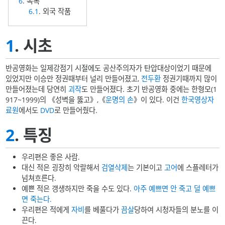
6
. 목록
6.1
. 외국 작품
1
. 시초
반공영화는 일제강점기 시절에도 공산주의자가 탄압대상이었기 때문에
있었지만 이승만 정권때부터 널리 만들어졌고,
전두환
정권기때까지 많이
만들어졌는데 당연히
괴작
도 만들어졌다. 초기 반공영화 중에는 한형모(1
917~1999)의 《성벽을 뚫고》,《
운명의 손
》이 있다. 이건
한국영상자
료원
에서도
DVD
로 만들어줬다.
2
. 특징
우리편은 좋은 사람.
대신 적은 굉장히 악랄해서
검열삭제
는 기본이고
고어
에 스플레터가
넘쳐흐른다.
예쁜 적은 갱생하지만 죽을 수도 있다.
아주 예쁘면 안 죽고 덜 예쁘
면 죽는다.
우리편은 적에게
자비
를 베풀다가
끔살
당하여 시청자들의 분노를 이
끈다.