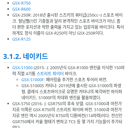
GSX-R750
GSX-R600
GSX-250R: 2018년 출시된 스즈키의 쿼터급(250cc~) 스포츠 바이
크. 형님뻘(?)인 기종들과 달리 본격적인 스포츠 바이크가 아닌, 좀
더 편한 포지션과 약한 출력을 가지고 있는 입문자용 바이크다. 특이
하게도 정식 이름이 GSX-R250이 아닌 GSX-250R이다.
GSX-R125
3.1.2
.
네이키드
GSX-S1000
(2015- ): 2005년식 GSX-R1000 엔진을 이식한 150마
력 직렬 4기통
스트리트 파이터
바이크.
GSX-S1000F
: 페어링을 추가한 스포츠 투어러 버전.
GSX-S1000S 카타나: 2019년에 출시된 GSX-S1000의 파생
형, 클레식 스포츠바이크로 유명한 카타나의 복각버전 하이퍼
네이키드. S1000F의 차대와 엔진을 활용하였다.
GSX-S750 (2016- ): GSR750의 후속 모델. GSX-S1000과 마찬가
지로 이쪽은 GSX-R750의 스트리트 파이버 버전. S1000과 마찬가
지로 엔진 역시 2005년식 R750의 디튠버전(114마력)이다. 전신인
GSR750에서 카울 형태가 변하고 TCS 등 몇 가지 기능들이 추가되
었다.