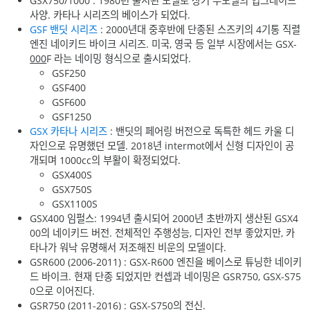
GSX750/1000 : 1980년 출시된 모델로 상기 두모델의 업그레이드
사양. 카타나 시리즈의 베이스가 되었다.
GSF 밴딧 시리즈
: 2000년대 중후반에 단종된 스즈키의 4기통 직렬
엔진 네이키드 바이크 시리즈. 미국, 영국 등 일부 시장에서는 GSX-
000
F 라는 네이밍 형식으로 출시되었다.
GSF250
GSF400
GSF600
GSF1250
GSX 카타나 시리즈
: 밴딧의 페어링 버전으로 독특한 헤드 카울 디
자인으로 유명했던 모델. 2018년 intermot에서 신형 디자인이 공
개되며 1000cc의 부활이 확정되었다.
GSX400S
GSX750S
GSX1100S
GSX400 임펄스: 1994년 출시되어 2000년 초반까지 생산된 GSX4
00의 네이키드 버전. 전체적인 주행성능, 디자인 전부 좋았지만, 카
타나가 워낙 유명해서 저조해진 비운의 모델이다.
GSR600 (2006-2011) : GSX-R600 엔진을 베이스로 튜닝한 네이키
드 바이크. 현재 단종 되었지만 컨셉과 네이밍은 GSR750, GSX-S75
0으로 이어진다.
GSR750 (2011-2016) : GSX-S750의 전신.