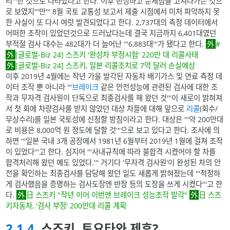
리'''한 것으로 나타났다고 한다. 이후 반성하고 문제점을 고쳐나가는 것으
로 보였지'''만''' 8월 국토 교통성 보고서 제출 시점에서 미처 파악하지 못
한 사실이 또 다시 여럿 발견되었다고 한다. 2,737대의 측정 데이터에서
어떠한 조작이 있었던것으로 드러났다는데 결국 지금까지 6,401대였던
부적절 검사 대수는 482대가 더 늘어난 '''6,883대'''가 됐다고 한다.
#
[글로벌-Biz 24] 스즈키 '완성차 부정시험' 220만 대 리콜사태
[글로벌-Biz 24] 스즈키, 일본 리콜조치로 7억 달러 손실에상
이후 2019년 4월에는 작년 가을 발각된 자동차 배기가스 및 연료 측정 데
이터 조작 뿐 아니라 '''
브레이크
같은 안전성능에 관련된 검사에 대한 조
작과 무자격 검사원이 단독으로 최종검사를 해 왔던 것'''이 새로이 밝혀져
서 첫 회에 차량검사를 받지 않았던 대상 차들에 대해 앞으로
리콜
(회수/
무상수리)를 일본 국토성에 신청할 방침이라고 한다. 대상은 '''약 200만대
로 비용은 8,000억 원 정도에 달할 것'''으로 보고 있다고 한다. 조사에 의
하면 '''일본 국내 3개 공장에서 1981년 6월부터 2019년 1월에 걸쳐 조작
이 있었다'''고 한다. 심지어 '''사내규칙에 따라 불합격 시켰어야 할 차를
합격처리해 왔던 예도 있었다.''' 거기다 '무자격 검사원'이 완성된 차의 안
전을 확인하는 최종검사를 담당해 왔던 일도 새롭게 밝혀졌는데 '''적정하
게 검사했음을 증명하는 검사도장엔 반장 등의 도장을 쓰게 시켰다'''고 한
다.
日 스즈키 "작년 이어 이번엔 브레이크 성능조작 발각"
日 스즈
키자동차, '검사 부정' 200만대 리콜 계획
2.1.4
. 스즈키, 토요타와 제휴?