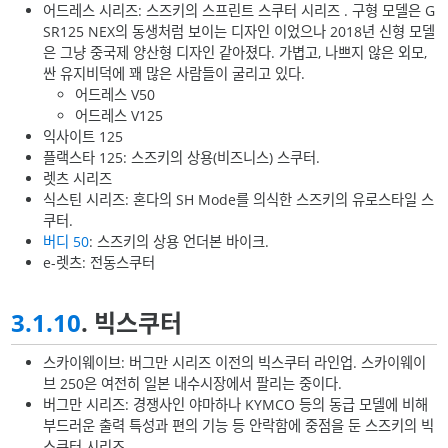
어드레스 시리즈: 스즈키의 스프린트 스쿠터 시리즈 . 구형 모델은 G
SR125 NEX의 동생처럼 보이는 디자인 이었으나 2018년 신형 모델
은 그냥 중국제 양산형 디자인 같아졌다. 가볍고, 나쁘지 않은 외모,
싼 유지비덕에 꽤 많은 사람들이 굴리고 있다.
어드레스 V50
어드레스 V125
익사이트 125
플랙스타 125: 스즈키의 상용(비즈니스) 스쿠터.
렛츠 시리즈
식스틴 시리즈: 혼다의 SH Mode를 의식한 스즈키의 유로스타일 스
쿠터.
버디 50
: 스즈키의 상용 언더본 바이크.
e-렛츠: 전동스쿠터
3.1.10
. 빅스쿠터
스카이웨이브: 버그만 시리즈 이전의 빅스쿠터 라인업. 스카이웨이
브 250은 여전히 일본 내수시장에서 팔리는 중이다.
버그만 시리즈: 경쟁사인 야마하나 KYMCO 등의 동급 모델에 비해
부드러운 출력 특성과 편의 기능 등 안락함에 중점을 둔 스즈키의 빅
스쿠터 시리즈.