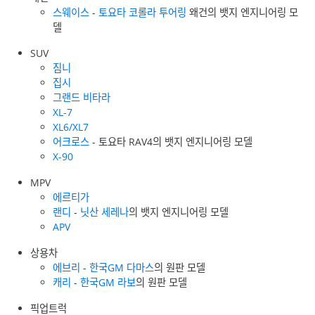
스웨이스
-
토요타 코롤라 투어링
왜건의 뱃지 엔지니어링 모
델
SUV
짐니
집시
그랜드 비타라
XL-7
XL6/XL7
어크로스
- 토요타 RAV4의 뱃지 엔지니어링 모델
X-90
MPV
에르티가
랜디
-
닛산 세레나
의 뱃지 엔지니어링 모델
APV
상용차
에브리
-
한국GM 다마스
의 원판 모델
캐리
-
한국GM 라보
의 원판 모델
픽업트럭