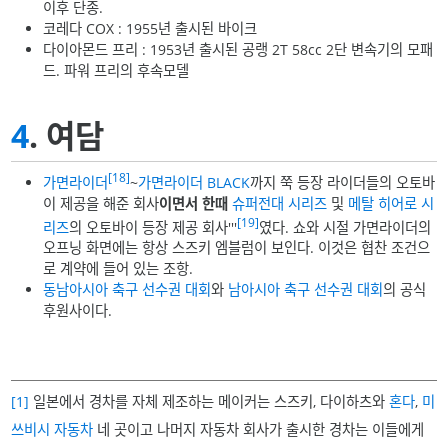
이후 단종.
코레다 COX : 1955년 출시된 바이크
다이아몬드 프리 : 1953년 출시된 공랭 2T 58cc 2단 변속기의 모패
드. 파워 프리의 후속모델
4
. 여담
[18]
가면라이더
~
가면라이더 BLACK
까지 쭉 등장 라이더들의 오토바
이 제공을 해준 회사
이면서 한때
슈퍼전대 시리즈
및
메탈 히어로 시
[19]
리즈
의 오토바이 등장 제공 회사'''
였다. 쇼와 시절 가면라이더의
오프닝 화면에는 항상 스즈키 엠블럼이 보인다. 이것은 협찬 조건으
로 계약에 들어 있는 조항.
동남아시아 축구 선수권 대회
와
남아시아 축구 선수권 대회
의 공식
후원사이다.
[1]
일본에서 경차를 자체 제조하는 메이커는 스즈키, 다이하츠와
혼다
,
미
쓰비시 자동차
네 곳이고 나머지 자동차 회사가 출시한 경차는 이들에게