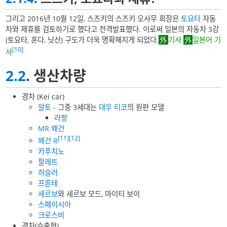
그리고 2016년 10월 12일, 스즈키의 스즈키 오사무 회장은
토요타
자동
차와 제휴를 검토하기로 했다고 전격발표했다. 이로써 일본의 자동차 3강
(토요타, 혼다, 닛산) 구도가 더욱 명확해지게 되었다.
기사
일본어 기
[10]
사
2.2
. 생산차량
경차 (Kei car)
알토
- 그중 3세대는
대우 티코
의 원판 모델
라팡
MR 왜건
[11]
[12]
왜건 R
카푸치노
팔레트
허슬러
프론테
세르보
와 세르보 모드, 마이티 보이
스페이시아
크로스비
경차(수출형)