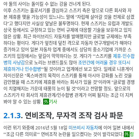
야 둘의 사이는 돌이킬 수 없는 강을 건너게 된다.
이후 스즈키는 홀로서기를 결심하고 스즈키 측은 앞으로 다른 회사와 자
본 제휴를 맺을 가능성이 있느냐느 말에 “자립해 살아갈 것을 전제로 삼겠
다”고 했다지만 사실상 앞날은 불투명하다. 현재 스즈키는 유럽과 개발도
상국 등에서도 규정하고 있는 연비 규제에 대응할 기술을 보유하고 있지
않은 상황. 최근 하이브리드 자동차를 발매했지만 글로벌 규제에는 부족
하다는 평이다. 게다가 엎친데 덮친 격으로 자동차 연구개발비가 해마다
증가하고 있어 일본 자동차 업계 중에서도 상당히 중소기업에 가까운 스
즈키의 입장에서는 앞길이 막막하다는 것. 게다가 '''스즈키를
제휴-인수합
병의 사냥감
으로 노리는 브랜드들도 많아
조만간에 어려울 경우 또다시
제휴하거나 인수합병
'''될 것이라고 업계에선 보고 있다. 일례로 니혼게이
자이신문은 “폭스바겐의 목적이 스즈키를 통해 아시아 강화를 노린 것을
감안했을 때 스즈키에 제휴를 바라는 회사가 있을 것”이라며 “글로벌 경쟁
이 치열해지는 가운데 태풍의 눈이 될 것”이라고 전망할 정도. 앞으로의
스즈키가 타 회사의 제휴관계/인수합병 관계가 어찌 될지는 조금 더 지켜
봐야 알 수 있는 상황.
기사
2.1.3
. 연비조작, 무자격 조작 검사 파문
이런 위기 와중에 2016년 5월 18일
미쓰비시 자동차
에 이어 일본 내에서
'''조금 다른 의미로''' 연비조작 논란을 일으켰다는 것이 발각되었다.
링