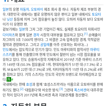
일본
의 유명
자동차
,
오토바이
제조 회사 중 하나. 자동차 제조 부분의 경
우, 대한민국 내에서는 별로 유명하지 않은 편이고 일본 내에서도
토요타
나
닛산
등등에 치여 그리 점유율이 높진 않다. 오히려 자동차 보다 오토바
이가 더 유명한 편.
겉보기에는
일본
의 그저 그런 기업이긴 해도, 실제론 토요타의 자회사인
[1]
다이하츠
와 함께 일본
경차
시장의 대부분을 점유하고 있다.
순매출이
자그마치 3조 7,000억 엔이다. 그 비결은 고속 압축성장 경계, 악착같은
절약과 경량화라고. 그리고
공밀레
를 아주 선호하는 회사다(...)
인도
에서는 압도적으로 인기가 많다. 인도 마루티와의 합작사인
마루티
스즈키
를 통해 진출했으며 현재 인도에서 절반이 넘는 시장 점유율을 보
유하고 있다. 인도 승용차시장의 지배자로서 2019년 기준 마루티 스즈키
가 149만 대 (50.3% 점유율)로 1위, 현대자동차가 51만 대 (17.3%) 로 2
위, M＆M가 22만 대 (7.3%)로 3위, 타타자동차가 15만 대 (5.2%)로 4위
를 점하고 있다. 거의 스즈키는 인도의 국민차 브랜드로 자리매김하고 있
다.
#
국내에서는 한때
효성
과 함께 '효성스즈끼'라는 이름으로 오토바이를 판매
[2]
[3]
하기도 했다.
'대림혼다'와 비슷한 방식.
그런데
폭스바겐
이 대주주였
던 적이 있다가 2017년에 폭스바겐 측과 지분관계를 청산했다.