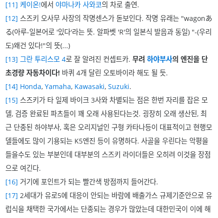
[11]
케이온!
에서
야마나카 사와코
의 차로 출연.
[12]
스즈키 오사무 사장의 작명센스가 돋보인다. 작명 유래는 "wagonあ
る(아루-일본어로 '있다'라는 뜻. 알파벳 'R'의 일본식 발음과 동일) "-(우리
도)왜건 있다!"의 뜻(...)
[13]
그란 투리스모 4
로 잘 알려진 컨셉트카.
무려
하야부사
의 엔진을 단
초경량 자동차이다!
바퀴 4개 달린 오토바이라 해도 될 듯.
[14]
Honda
,
Yamaha
,
Kawasaki
,
Suzuki
.
[15]
스즈키가 타 일제 바이크 3사와 차별되는 점은 한번 자리를 잡은 모
델, 검증 완료된 파츠들이 꽤 오래 사용된다는것. 굉장히 오래 생산된, 최
근 단종된 하야부사, 혹은 오리지널인 구형 카타나등이 대표적이고 현행모
델들에도 많이 기용되는 K5엔진 등이 유명하다. 사골을 우린다는 악평을
들을수도 있는 부분인데 대부분의 스즈키 라이더들은 오히려 이것을 장점
으로 여긴다.
[16]
거기에 포인트가 되는 빨간색 방점까지 들어간다.
[17]
2세대가 유로5에 대응이 안되는 바람에 배출가스 규제기준안으로 유
럽식을 채택한 국가에서는 단종되는 경우가 많았는데 대한민국이 이에 해