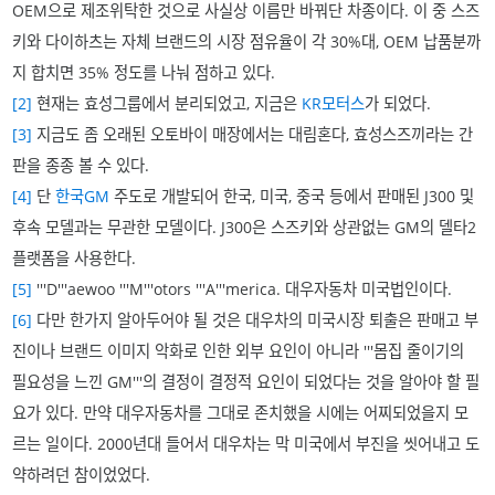
OEM으로 제조위탁한 것으로 사실상 이름만 바꿔단 차종이다. 이 중 스즈
키와 다이하츠는 자체 브랜드의 시장 점유율이 각 30%대, OEM 납품분까
지 합치면 35% 정도를 나눠 점하고 있다.
[2]
현재는 효성그룹에서 분리되었고, 지금은
KR모터스
가 되었다.
[3]
지금도 좀 오래된 오토바이 매장에서는 대림혼다, 효성스즈끼라는 간
판을 종종 볼 수 있다.
[4]
단
한국GM
주도로 개발되어 한국, 미국, 중국 등에서 판매된 J300 및
후속 모델과는 무관한 모델이다. J300은 스즈키와 상관없는 GM의 델타2
플랫폼을 사용한다.
[5]
'''D'''aewoo '''M'''otors '''A'''merica. 대우자동차 미국법인이다.
[6]
다만 한가지 알아두어야 될 것은 대우차의 미국시장 퇴출은 판매고 부
진이나 브랜드 이미지 악화로 인한 외부 요인이 아니라 '''몸집 줄이기의
필요성을 느낀 GM'''의 결정이 결정적 요인이 되었다는 것을 알아야 할 필
요가 있다. 만약 대우자동차를 그대로 존치했을 시에는 어찌되었을지 모
르는 일이다. 2000년대 들어서 대우차는 막 미국에서 부진을 씻어내고 도
약하려던 참이었었다.