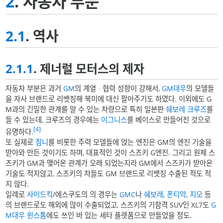
2
. 자동차 부문
2.1
. 역사
2.1.1
. 제너럴 모터스의 제자
자동차 부분은 과거
GM
의 계열ᆞ협력 성향이 강해서,
GM대우
의 모델들
을 자사 브랜드로 리뱃징해 북미에 대신 팔아주기도 하였다. 이외에도 G
M과의 긴밀한 관계를 알 수 있는 차량으로 특히 일본판
쉐보레 크루즈
를
들 수 있는데, 크루즈의 경우에는
이그니스
를 베이스로 만들어진 것으로
[4]
유명하다.
또 실제로
짐니
를 비롯한 주력 모델들에 얹는 엔진은 GM의 엔진 기술을
받아와 만든 것이기도 하며, 대표적인 것이 스즈키 G엔진. 그리고 원체 스
즈키가 GM과 맺어온 관계가 오래 되었는지라 GM에서 스즈키가 받아온
기술도 적지않고, 스즈키의 차들도 GM 브랜드로 리뱃징 수출된 적도 적
지 않다.
일례로
사이드킥
/에스쿠도의 의 경우는
GMC
나
쉐보레
,
폰티악
,
지오
등
의 브랜드로도 해외에 많이 수출되었고, 스즈키의 기함격 SUV인 XL7도
G
M대우 윈스톰
에도 쓰인 바 있는 세타 플렛폼으로 만들었을 정도.