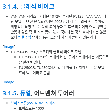
3.1.4
.
클래식 바이크
VAN VAN 시리즈 : 원형은 1972년 출시된 RV125 J VAN VAN. 해
당 모델은 83년 단종되었지만 2003년에 새로운 외형으로 부활했다.
외형적인 특징으로는 눈에 띄게 두꺼운 후륜 타이어와 연료 탱크를
반쯤 뒤덮은 턱 롤 시트 등이 있다. 국내에는 정식 출시되지는 않았
으나
병행수입
업체를 통해 소량의 차량이 들어와 있는 상태.
[
image
]
TU 250X (ST250): 스즈키의 클래식 바이크 모델.
TU 250G: TU250의 트래커 버전. 글라스트래커라는 이름으로
잘 알려져 있다.
TU 250GB: TU250G에서 앞 뒤 휠을 1인치씩 더 키운 모델,
흔히 빅보이라고 불림.
[
image
]
3.1.5
.
듀얼
, 어드벤쳐 투어러
브이스트롬(V-STROM) 시리즈
브이스트롬 1000