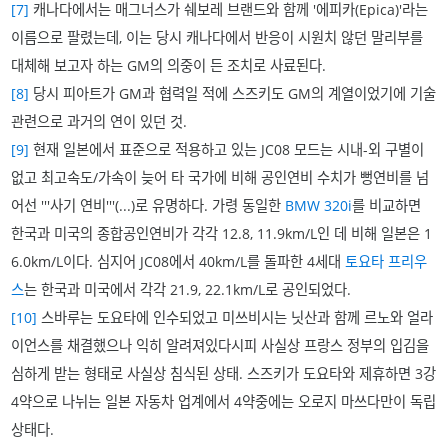
[7]
캐나다에서는 매그너스가 쉐보레 브랜드와 함께 '에피카(Epica)'라는
이름으로 팔렸는데, 이는 당시 캐나다에서 반응이 시원치 않던 말리부를
대체해 보고자 하는 GM의 의중이 든 조치로 사료된다.
[8]
당시 피아트가 GM과 협력일 적에 스즈키도 GM의 계열이었기에 기술
관련으로 과거의 연이 있던 것.
[9]
현재 일본에서 표준으로 적용하고 있는 JC08 모드는 시내-외 구별이
없고 최고속도/가속이 늦어 타 국가에 비해 공인연비 수치가 뻥연비를 넘
어선 '''사기 연비'''(...)로 유명하다. 가령 동일한
BMW 320i
를 비교하면
한국과 미국의 종합공인연비가 각각 12.8, 11.9km/L인 데 비해 일본은 1
6.0km/L이다. 심지어 JC08에서 40km/L를 돌파한 4세대
토요타 프리우
스
는 한국과 미국에서 각각 21.9, 22.1km/L로 공인되었다.
[10]
스바루는 도요타에 인수되었고 미쓰비시는 닛산과 함께 르노와 얼라
이언스를 채결했으나 익히 알려져있다시피 사실상 프랑스 정부의 입김을
심하게 받는 형태로 사실상 침식된 상태. 스즈키가 도요타와 제휴하면 3강
4약으로 나뉘는 일본 자동차 업계에서 4약중에는 오로지 마쓰다만이 독립
상태다.