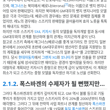
[7]
으며,
매그너스
는 북미에서 베로나(Verona)
라는 이름으로 뱃지 엔지니
어링 되어 판매되었다. 하지만 북미에서 GM대우의 뱃지 엔지니어링 모델
들은 극과 극이었는데, 베로나의 경우에는 엔진 문제로 판매량 침체를 겪
었지만, 레노의 경우에는 스즈키의 판매량을 끌어올리며 효자 노릇을 톡톡
히 해내기도 하였다.
하지만 이후 스즈키가
SX4
,
키자시
등의 모델들을 독자개발 함과 동시에
GM대우와의 관계를 청산하며 둘의 관계는 미지근하게 끝이 난다.
참고로 스즈키 측에서 매그너스(베로나)를 좋게 보기라도 한 것인지, 일본
본사에서 2000년대 초반에 GM대우로부터 생산라인 증설을 지원받는 등
의 계획들을 세우며 진지하게 '''매그너스의 일본 출시'''를 고민했었다고
한다. 당시
현대자동차
에서
그랜저 XG
와
쏘나타
가 일본 진출을 한 상태였
기 때문에 실제 성사되었으면 재미있는 광경이 벌어졌을 듯하다. 하지만
대형차로 계획되던 키자시가 중형으로 한단계 급이 낮춰지면서, 이 계획은
취소가 되고 스즈키는 중형 모델을 독자생산 하기로 노선을 선회한다.
2.1.2
. 폭스바겐의 수제자가 될 뻔했지만...
그러다 폭스바겐과의 관계가 깊어지게 되고, GM 역시 불황 등으로 기둥
뿌리가 휘청이자 가지고 있던 스즈키사의 주식 20%를 2006년부터 차츰
매각했다. 그러다 그 뒤에 전략적 사업 파트너 관계를 청산하자
폭스바겐
의 문하로 들어갔으며, 2010년 1월 19일에
독일
폭스바겐
이 스즈키의 지