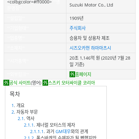
<colbgcolor=#ff0000>
'''영
Suzuki Motor Co., Ltd
문명칭'''
'''설립일'''
1909년
'''기업형태'''
주식회사
'''업종명'''
승용차 및 상용차 제조
'''소재지'''
시즈오카현
하마마츠시
20조 1,146억 원 (2020년 7월 28
'''시가총액'''
일 기준)
'''외부링크'''
홈페이지
공식 사이트
(영어)
스즈키 모터싸이클 코리아
1
. 개요
2
. 자동차 부문
2.1
. 역사
2.1.1
. 제너럴 모터스의 제자
2.1.1.1
. 과거
GM대우
와의 관계
2.1.2
. 폭스바겐의 수제자가 될 뻔했지만...