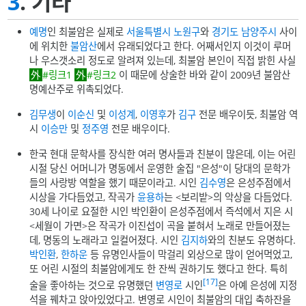
3
. 기타
예명
인 최불암은 실제로
서울특별시
노원구
와
경기도
남양주시
사이
에 위치한
불암산
에서 유래되었다고 한다. 어째서인지 이것이 루머
나 우스갯소리 정도로 알려져 있는데, 최불암 본인이 직접 밝힌 사실
#링크1
#링크2
이 때문에 상술한 바와 같이 2009년 불암산
명예산주로 위촉되었다.
김무생
이
이순신
및
이성계
,
이영후
가
김구
전문 배우이듯, 최불암 역
시
이승만
및
정주영
전문 배우이다.
한국 현대 문학사를 장식한 여러 명사들과 친분이 많은데, 이는 어린
시절 당신 어머니가 명동에서 운영한 술집 "은성"이 당대의 문학가
들의 사랑방 역할을 했기 때문이라고. 시인
김수영
은 은성주점에서
시상을 가다듬었고, 작곡가
윤용하
는 <보리밭>의 악상을 다듬었다.
30세 나이로 요절한 시인 박인환이 은성주점에서 즉석에서 지은 시
<세월이 가면>은 작곡가 이진섭이 곡을 붙혀서 노래로 만들어졌는
데, 명동의 노래라고 일컬어졌다. 시인
김지하
와의 친분도 유명하다.
박인환
,
한하운
등 유명인사들이 막걸리 외상으로 많이 얻어먹었고,
또 어린 시절의 최불암에게도 한 잔씩 권하기도 했다고 한다. 특히
[17]
술을 좋아하는 것으로 유명했던
변영로
시인
은 아예 은성에 지정
석을 꿰차고 앉아있었다고. 변영로 시인이 최불암의 대입 축하잔을