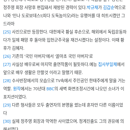
정주영 회장 사망후 편집돼서 재방된 경력이 있다.
박규채
가
김갑순
역으로
나와 '민나 도로보데스!(죄다 도둑놈이오)라는 유행어를 대 히트시켰던 그
드라마
[25]
사진으로만 등장한다. 대한제국 황실 후손으로, 해외에서 독립운동하
다가 일제 패망 후 돌아와 입헌군주국을 재건시켰다는 설정이다. 이때 황
후가 김혜자.
[26]
기존의 '국민 아버지'에서 '꼴마초 국민 아버지'로
[27]
사실상 배우로써 마지막 출연작품이 될듯하다.예능
집사부일체
에서
앞으로 배우 생활은 안할것 이라고 말했기 때문.
[28]
수사반장에서의 모습으로 TV속에서 주인공인 한태주에게 말을 거는
역할.
원작
에서는 70년대
BBC
의 새벽 화면조정시간에 나오던 소녀가 이
포지션이였다.
[29]
다른 형사들은 모두 출연자의 본명을 썼는데 혼자만 다른 이름이었
다
[30]
실제 정주영 회장과 막역한 사이였으며, 정계진출도 그의 권유에 의
해서였다.