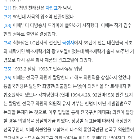
[31]
단, 청년 천태산은
차인표
가 담당.
[32]
80년대 사극의 영조역 단골이었다.
[33]
이때부터 타방송사 드라마에 출연하기 시작했다. 이때는 작가 김수
현의 권유로 출연을 결정했다.
[34]
최불암은 LG전자의 전신인
금성사
에서 69년에 만든 대한민국 최초
의 세탁기인 백조세탁기의 광고모델이었는데 백조세탁기 출시 50주년 기
념으로 다시 같은 회사 제품의 광고모델이 되었다.
[35]
1993.2 탈당, 1993.7 민주자유당 입당
[36]
이때는 전국구 의원이 탈당한다고 해도 의원직을 상실하지 않았다!
통일국민당은 탈당한 최영한(최불암의 본명)이 의원직을 안 토해내자 헌
법소원까지 냈으나 각하당한다.(헌재 1994.4.28. 92헌마153) 판결 요지
는 탈당한 전국구 의원의 의원직 유지 여부는 헌법이 아닌 개별입법으로
논의할 문제라는 것으로, 이후 입법을 통해 전국구(비례대표) 의원이 탈당
할 경우 의원직을 상실하게끔 하였다. 정당별 득표율에 따라서 배정한게
전국구인데, 이때 최불암을 포함해서 다수의 통일국민당 전국구 의원들이
탈당하면서 '''무소속 전국구 의원'''이라는 희대의 코메디가 벌어졌다. 언