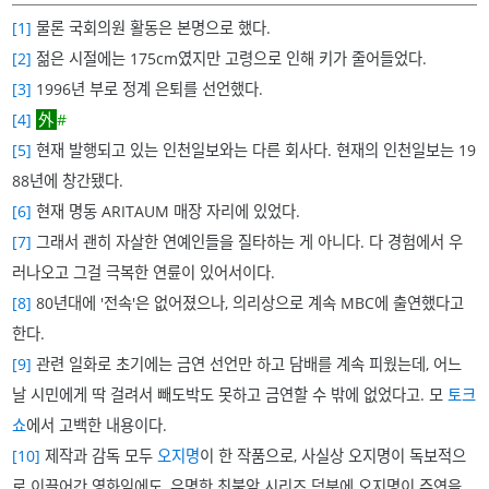
[1]
물론 국회의원 활동은 본명으로 했다.
[2]
젊은 시절에는 175cm였지만 고령으로 인해 키가 줄어들었다.
[3]
1996년 부로 정계 은퇴를 선언했다.
[4]
#
[5]
현재 발행되고 있는 인천일보와는 다른 회사다. 현재의 인천일보는 19
88년에 창간됐다.
[6]
현재 명동 ARITAUM 매장 자리에 있었다.
[7]
그래서 괜히 자살한 연예인들을 질타하는 게 아니다. 다 경험에서 우
러나오고 그걸 극복한 연륜이 있어서이다.
[8]
80년대에 '전속'은 없어졌으나, 의리상으로 계속 MBC에 출연했다고
한다.
[9]
관련 일화로 초기에는 금연 선언만 하고 담배를 계속 피웠는데, 어느
날 시민에게 딱 걸려서 빼도박도 못하고 금연할 수 밖에 없었다고. 모
토크
쇼
에서 고백한 내용이다.
[10]
제작과 감독 모두
오지명
이 한 작품으로, 사실상 오지명이 독보적으
로 이끌어간 영화임에도, 유명한 최불암 시리즈 덕분에 오지명이 주연을