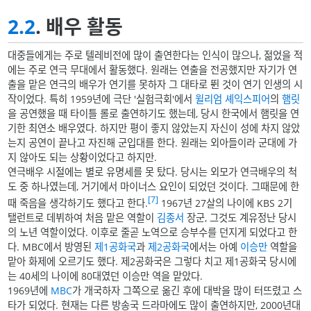
2.2
. 배우 활동
대중들에게는 주로 텔레비전에 많이 출연한다는 인식이 많으나, 젊었을 적
에는 주로 연극 무대에서 활동했다. 원래는 연출을 전공했지만 자기가 연
출을 맡은 연극의 배우가 연기를 못하자 그 대타로 뛴 것이 연기 인생의 시
작이었다. 특히 1959년에 극단 '실험극회'에서
윌리엄 셰익스피어
의
햄릿
을 공연했을 때 타이틀 롤로 출연하기도 했는데, 당시 한국에서 햄릿을 연
기한 최연소 배우였다. 하지만 평이 좋지 않았는지 자신이 성에 차지 않았
는지 공연이 끝나고 자진해 군입대를 한다. 원래는 외아들이라 군대에 가
지 않아도 되는 상황이었다고 하지만.
연극배우 시절에는 별로 유명세를 못 탔다. 당시는 외모가 연극배우의 척
도 중 하나였는데, 거기에서 마이너스 요인이 되었던 것이다. 그때문에 한
[7]
때 죽음을 생각하기도 했다고 한다.
1967년 27살의 나이에 KBS 2기
탤런트로 데뷔하여 처음 맡은 역할이
김종서
장군, 그것도 계유정난 당시
의 노년 역할이었다. 이후로 줄곧 노역으로 승부수를 던지게 되었다고 한
다. MBC에서 방영된
제1공화국
과
제2공화국
에서는 아예
이승만
역할을
맡아 화제에 오르기도 했다. 제2공화국은 그렇다 치고 제1공화국 당시에
는 40세의 나이에 80대였던 이승만 역을 맡았다.
1969년에
MBC
가 개국하자 그쪽으로 옮긴 후에 대박을 많이 터뜨렸고 스
타가 되었다. 현재는 다른 방송국 드라마에도 많이 출연하지만, 2000년대