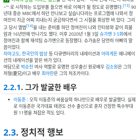
[13]
~''' 로 시작하는 도입부를 들으면 바로 이해가 될 정도로 유명했다.
90
년대 중순 MBC에서 하던 만나보고 싶습니다라는 프로그램에 나와서 정
여진이 지금 어찌 지내는지 궁금하다면서 그 시절을 회상한 바 있다. 그리
[14]
고 당시 앨범
을 내는 준비를 하던 정여진이 나와 인터뷰와 같이 최불
암과 16년만에 만나기도 했다. 이후 2020년 1월 3일
슈가맨 3
5화
에서
정여진과 함께 재석팀 슈가맨으로 등장했다. 슈가송은 당연히 아빠의 말
씀이었다.
차마고도
,
한국인의 밥상
등 다큐멘터리의 내레이션과
아마게돈
애니메이
션의 내레이션을 맡은 바가 있다.
여담으로
박순천
여사 역할로 유명한 성우출신 원로배우
김소원
은 그의
처형(妻兄)이고 배우
최아란
은 그의 처조카이다.
2.2.1
. 그가 발굴한 배우
이동준
: 오직 이동준의 싸움실력 하나만으로 배우로 발굴했다. 실제
로 이동준은 국가대표 태권도 선수 출신으로 혼자 건장한 특수부대
원 11명을 쳐잡은 적도 있다.
2.3
. 정치적 행보