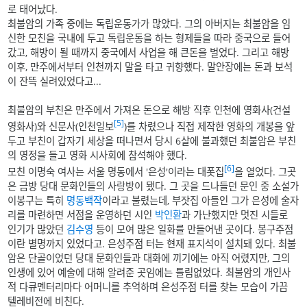
로 태어났다.
최불암의 가족 중에는 독립운동가가 많았다. 그의 아버지는 최불암을 임
신한 모친을 국내에 두고 독립운동을 하는 형제들을 따라 중국으로 들어
갔고, 해방이 될 때까지 중국에서 사업을 해 큰돈을 벌었다. 그리고 해방
이후, 만주에서부터 인천까지 말을 타고 귀향했다. 말안장에는 돈과 보석
이 잔뜩 실려있었다고...
최불암의 부친은 만주에서 가져온 돈으로 해방 직후 인천에 영화사(건설
[5]
영화사)와 신문사(인천일보
)를 차렸으나 직접 제작한 영화의 개봉을 앞
두고 부친이 갑자기 세상을 떠나면서 당시 6살에 불과했던 최불암은 부친
의 영정을 들고 영화 시사회에 참석해야 했다.
[6]
모친 이명숙 여사는 서울 명동에서 '은성'이라는 대폿집
을 열었다. 그곳
은 금방 당대 문화인들의 사랑방이 됐다. 그 곳을 드나들던 문인 중 소설가
이봉구는 특히
명동백작
이라고 불렸는데, 부잣집 아들인 그가 은성에 술자
리를 마련하면 서점을 운영하던 시인
박인환
과 가난했지만 멋진 시들로
인기가 많았던
김수영
등이 모여 많은 일화를 만들어낸 곳이다. 봉구주점
이란 별명까지 있었다고. 은성주점 터는 현재 표지석이 설치돼 있다. 최불
암은 단골이었던 당대 문화인들과 대화에 끼기에는 아직 어렸지만, 그의
인생에 있어 예술에 대해 알려준 곳임에는 틀림없었다. 최불암의 개인사
적 다큐멘터리마다 어머니를 추억하며 은성주점 터를 찾는 모습이 가끔
텔레비전에 비친다.