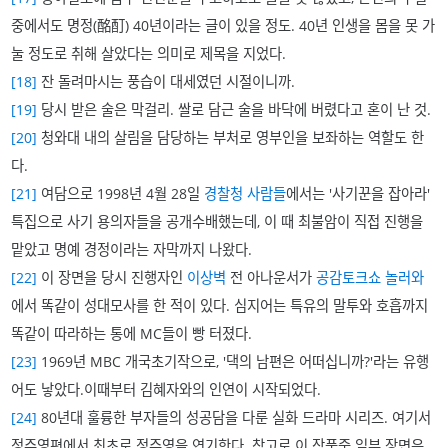
중에서도 명정(酩酊) 40년이라는 글이 있을 정도. 40년 인생을 몸을 못 가
눌 정도로 취해 살았다는 의미로 제목을 지었다.
[18]
잔 돌려마시는 풍습이 대세였던 시절이니까.
[19]
당시 받은 술은 막걸리. 쌀로 담근 술을 바닥에 버렸다고 혼이 난 것.
[20]
청와대 내의 살림을 담당하는 부처로 영부인을 보좌하는 역할도 한
다.
[21]
여담으로 1998년 4월 28일
경찰청 사람들
에서는 '사기꾼을 잡아라'
특집으로 사기 용의자들을 공개수배했는데, 이 때 최불암이 직접 진행을
맡았고 명예 경정이라는 자막까지 나왔다.
[22]
이 장면을 당시 진행자인
이상벽
전 아나운서가
공감토크쇼 놀러와
에서 똑같이 성대모사를 한 적이 있다. 심지어는 특유의 말투와 호흡까지
똑같이 따라하는 통에 MC들이 빵 터졌다.
[23]
1969년 MBC 개국초기작으로, '댁의 남편은 어떠십니까?'라는 유행
어도 낳았다.이때부터 김혜자와의 인연이 시작되었다.
[24]
80년대 훌륭한 부자들의 성공담을 다룬 실화 드라마 시리즈. 여기서
정주영편에서 최초로 정주영을 연기한다. 참고로 이 작품중 일부 장면은