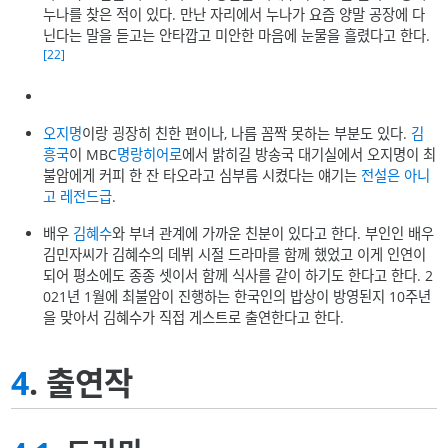
누나를 찾은 적이 있다. 만난 자리에서 누나가 요즘 양말 공장에 다
닌다는 말을 듣고는 안타깝고 미안한 마음에 눈물을 흘렸다고 한다.
[22]
오지명
이랑 굉장히 친한 편이나, 나름 꼼짝 못하는 부분도 있다.
김
흥국
이 MBC
명랑히어로
에서 밝히길 방송국 대기실에서 오지명이 최
불암에게 커피 한 잔 타오라고 심부름 시켰다는 얘기는
전설은 아니
고 레전드급
.
배우
김혜수
와 부녀 관계에 가까운 친분이 있다고 한다. 부인인 배우
김민자씨가 김혜수의 데뷔 시절 드라마를 함께 했었고 이게 인연이
되어 평소에도 종종 셋이서 함께 식사를 같이 하기도 한다고 한다. 2
021년 1월에 최불암이 진행하는 한국인의 밥상이 방영된지 10주년
을 맞아서 김혜수가 직접 게스트로 출연한다고 한다.
4
. 출연작