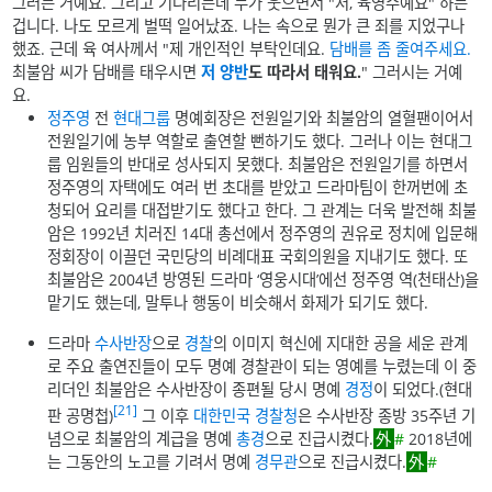
그러는 거예요. 그리고 기다리는데 누가 웃으면서 "저, 육영수예요" 하는
겁니다. 나도 모르게 벌떡 일어났죠. 나는 속으로 뭔가 큰 죄를 지었구나
했죠. 근데 육 여사께서 "제 개인적인 부탁인데요.
담배를 좀 줄여주세요.
최불암 씨가 담배를 태우시면
저 양반
도 따라서 태워요.
" 그러시는 거예
요.
정주영
전
현대그룹
명예회장은 전원일기와 최불암의 열혈팬이어서
전원일기에 농부 역할로 출연할 뻔하기도 했다. 그러나 이는 현대그
룹 임원들의 반대로 성사되지 못했다. 최불암은 전원일기를 하면서
정주영의 자택에도 여러 번 초대를 받았고 드라마팀이 한꺼번에 초
청되어 요리를 대접받기도 했다고 한다. 그 관계는 더욱 발전해 최불
암은 1992년 치러진 14대 총선에서 정주영의 권유로 정치에 입문해
정회장이 이끌던 국민당의 비례대표 국회의원을 지내기도 했다. 또
최불암은 2004년 방영된 드라마 ‘영웅시대’에선 정주영 역(천태산)을
맡기도 했는데, 말투나 행동이 비슷해서 화제가 되기도 했다.
드라마
수사반장
으로
경찰
의 이미지 혁신에 지대한 공을 세운 관계
로 주요 출연진들이 모두 명예 경찰관이 되는 영예를 누렸는데 이 중
리더인 최불암은 수사반장이 종편될 당시 명예
경정
이 되었다.(현대
[21]
판 공명첩)
그 이후
대한민국 경찰청
은 수사반장 종방 35주년 기
념으로 최불암의 계급을 명예
총경
으로 진급시켰다.
#
2018년에
는 그동안의 노고를 기려서 명예
경무관
으로 진급시켰다.
#