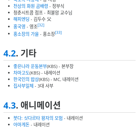
천상의 화원 곰배령
- 정부식
청춘시트콤 점프 - 최불암 교수님
해피엔딩
- 김두수 父
[32]
홍국영
- 영조
[33]
홍소장의 가을
- 홍소장
4.2
. 기타
좋은나라 운동본부
(KBS) - 본부장
차마고도
(KBS) - 내레이션
한국인의 밥상
(KBS) - MC, 내레이션
집사부일체
- 3대 사부
4.3
. 애니메이션
붓다: 싯다르타 왕자의 모험
- 내레이션
아마게돈
- 내레이션