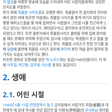
의 밥상
을 비롯한 방송에 모습을 드러내며 어린 시청자들에게도 상당한
인지도를 자랑한다.
연기 외에
최불암 시리즈
로도 유명한 배우. 최불암이 한 잡지와의 인터뷰
에서 밝힌 바에 따르면 처음에는 최불암 시리즈를 좋게 여기지 않았으나
몇몇 에피소드들을 몇 차례 접하면서 '사람들이 그만큼 나를 친근하게 느
끼고 있다는 의미가 아닌가. 재미있다'라고 생각하여 호의적으로 여기게
되었다고 한다. 또한 출판사에서 최불암시리즈 출판을 위해 집에 찾아왔
을 때도 흔쾌히 허락해 주었으며, 입시에 시달리는 학생들이 웃고 힘을 낼
수 있게 저작권도 무상으로 줬다고 한다. 최불암 시리즈가 한창 인기를 끌
때
일밤
에 출연해 최불암 시리즈 꽁트에
본인
이 본인 역을 맡아 철저히 망
가지는 모습도 보여주기도 했다.
비슷한 경위로 유명세를 얻은
척 노리스
와는 동갑(1940년생)이다. 이 외
에
이주일
,
박근형
,
김무생
,
이소룡
등과도 동갑이다.
2
. 생애
2.1
. 어린 시절
1940년
6월 15일
인천광역시
동구
금곡동에서 사업가인 최철(崔鐵)과 대
한제국 때 궁내 악사를 지낸 집안의 딸 이명숙(李明淑)의
무녀독남
외아들