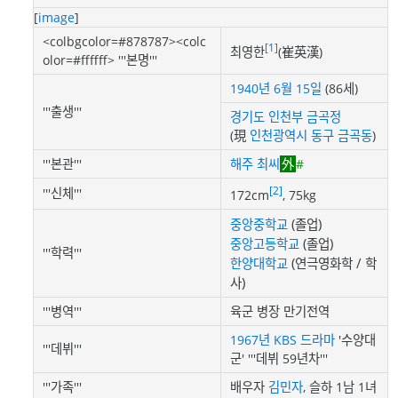
[
image
]
<colbgcolor=#878787><colc
[1]
최영한
(崔英漢)
olor=#ffffff> '''본명'''
1940년
6월 15일
(86세)
'''출생'''
경기도
인천부
금곡정
(現
인천광역시
동구
금곡동
)
'''본관'''
해주 최씨
#
[2]
'''신체'''
172cm
, 75kg
(졸업)
중앙중학교
(졸업)
중앙고등학교
'''학력'''
(연극영화학 / 학
한양대학교
사)
'''병역'''
육군 병장 만기전역
1967년
KBS
드라마
'수양대
'''데뷔'''
군' '''데뷔 59년차'''
'''가족'''
배우자
김민자
, 슬하 1남 1녀