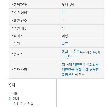
'''형제자매'''
무녀독남
[3]
'''소속 정당'''
'''의원 선수'''
'''1'''
'''의원 대수'''
14
'''취미'''
여행
'''특기'''
골프
불교
→
천주교
,(세례명:
프란치
'''종교'''
[4]
,
스코
)
제14대
대한민국 국회의원
'''기타 사항'''
대한민국 경찰
명예
경무관
불암산
명예산주
1
. 개요
2
. 생애
2.1
. 어린 시절