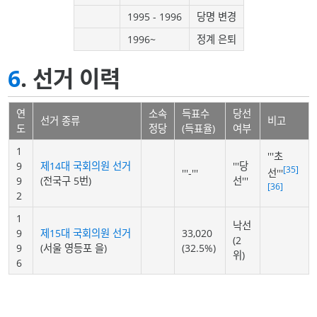
1995 - 1996
당명 변경
1996~
정계 은퇴
6
. 선거 이력
연
소속
득표수
당선
선거 종류
비고
도
정당
(득표율)
여부
1
'''초
9
제14대 국회의원 선거
'''당
[35]
선'''
'''-'''
9
(전국구 5번)
선'''
[36]
2
1
낙선
9
제15대 국회의원 선거
33,020
(2
9
(서울 영등포 을)
(32.5%)
위)
6