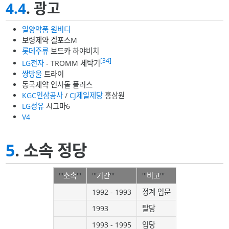
4.4
. 광고
일양약품
원비디
보령제약 겔포스M
롯데주류
보드카 하야비치
[34]
LG전자
- TROMM 세탁기
쌍방울
트라이
동국제약 인사돌 플러스
KGC인삼공사
/
CJ제일제당
홍삼원
LG정유
시그마6
V4
5
. 소속 정당
'''
소속
'''
'''
기간
'''
'''
비고
'''
1992 - 1993
정계 입문
1993
탈당
1993 - 1995
입당