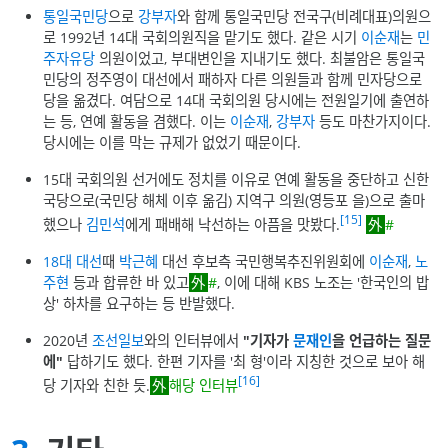
통일국민당
으로
강부자
와 함께 통일국민당 전국구(비례대표)의원으
로 1992년 14대 국회의원직을 맡기도 했다. 같은 시기
이순재
는
민
주자유당
의원이었고, 부대변인을 지내기도 했다. 최불암은 통일국
민당의 정주영이 대선에서 패하자 다른 의원들과 함께 민자당으로
당을 옮겼다. 여담으로 14대 국회의원 당시에는 전원일기에 출연하
는 등, 연예 활동을 겸했다. 이는
이순재
,
강부자
등도 마찬가지이다.
당시에는 이를 막는 규제가 없었기 때문이다.
15대 국회의원 선거에도 정치를 이유로 연예 활동을 중단하고 신한
국당으로(국민당 해체 이후 옮김) 지역구 의원(영등포 을)으로 출마
[15]
했으나
김민석
에게 패배해 낙선하는 아픔을 맛봤다.
#
18대 대선
때
박근혜
대선 후보측 국민행복추진위원회에
이순재
,
노
주현
등과 합류한 바 있고
#
, 이에 대해 KBS 노조는 '한국인의 밥
상' 하차를 요구하는 등 반발했다.
2020년
조선일보
와의 인터뷰에서
"기자가
문재인
을 언급하는 질문
에"
답하기도 했다. 한편 기자를 '최 형'이라 지칭한 것으로 보아 해
[16]
당 기자와 친한 듯.
해당 인터뷰