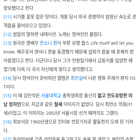
양보했다고 한다.
[11]
시기를 잘못 잡은 탓이다. 개봉 당시 외국 경쟁작이 엄청난 속도로 관
객들을 끌어모으고 있었다.
[12]
엄밀히 말하면 내레이션. 노래는 정여진만 불렀다.
[13]
원곡은 명배우
안소니 퀸
이 부른 유명 팝스 Life itself will let you
know. 배우로서 앤서니 퀸을 동경했기 때문에 섭외가 왔을 때 흔쾌히 받
아들였다고 한다. 더군다나 당시 그가 전원일기에서 금동이를 입양한 때
였기에 더욱 더 곡이 자신에게 맞다고 생각했다고.
[14]
당시 정여진이 준비하던 앨범은
최진실
이 나온 영화 주제가 편지 OS
T이다.
[15]
이 때 김민석은
서울대학교
총학생회장 출신의
젊고 전도유망한 미
남 정치인
으로, 지금과 같은
철새
이미지가 없었다. 당시 최연소 의원(31
세)이었고, 이 이미지는 2002년 서울시장 선거 때까지도 그랬다.
[16]
최보식은 1960년생으로 인터뷰 전문기자로 활동한지 오래 된 기자
다.
[17]
동아일보에 금주 선언문을 투고하고도 술을 못 끊었고, 본인의 수필