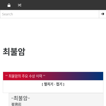
최불암
''' 최불암의 주요 수상 이력 '''
[ 펼치기 · 접기 ]
최불암
'''
'''
崔佛岩