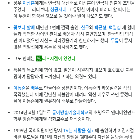
성우
이상훈
에게는 연극계 대선배로 이상훈이 연극계 진출에 조언을
주었다. 그러다보니,
성공시대
그 유명한 이미지 패러디 할 때에는
이 두명이 합성된 것으로 될 것이란 말이 나오기도 했다.
꽃보다 할배
대만편 1편에 깜짝 출연.
신구
와
박근형
,
백일섭
세 할배
들과 막역한 사이인 관계로 배웅차 잠시 출연했으며, 한국인의 밥상
만 아니었으면 자신도 따라갔을거라 한탄하기도 했다.
무릎
이 좋지
않은 백일섭에게 용돈을 하사하기도 했다.
그도 한때는
리즈시절이 있었다
특유의 목소리에 힘이 없고, 발음이 시원하지 않으며 흐릿흐릿 불분
명하여 답답하게 느껴진다고 하는 의견도 있다.
이동준
을
배우
로 만들어준 장본인이다. 이동준의 싸움실력을 직접
목격했는데 이에 감탄한 최불암이 데려다 액션 배우로 쓰면 좋겠다
싶어 이동준에게 권유하여 배우로 만들어줬다.
2014년 4월 1일부로
동아방송예술대학교
의 초빙으로 엔터테인먼트
학부 방송연예계열 석좌교수로 재직중이다.
1995년 국회의원이던 당시
TV는 사랑을 싣고
에 출연하여 어린시절
바쁜 부모님을 대신해 자신의 양말을 꿰매주며 자신을 돌봐준 동네