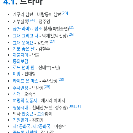
4.1
. 드라마
[23]
개구리 남편 - 바람둥이 남편
[24]
거부실록
- 정주영
[25]
궁(드라마)
-
성조
황제(특별출연)
[26]
그대 그리고 나
- 박재천(박선장)
[27]
그대 웃어요
- 강만복
기분 좋은 날
- 김철수
까불지마
- 벽돌
동의보감
로드 넘버 원
- 신태호(노년)
미망
- 전대방
[28]
라이프 온 마스
- 수사반장
[29]
수사반장
- 박반장
식객
- 오숙수
여명의 눈동자
- 채시라 아버지
[30]
[31]
영웅시대
- 천태산(모델: 정주영)
의사
안중근
-
고종
황제
전원일기
- 김회장
제1공화국
,
제2공화국
- 이승만
죽도록 사랑해
- 장 사장