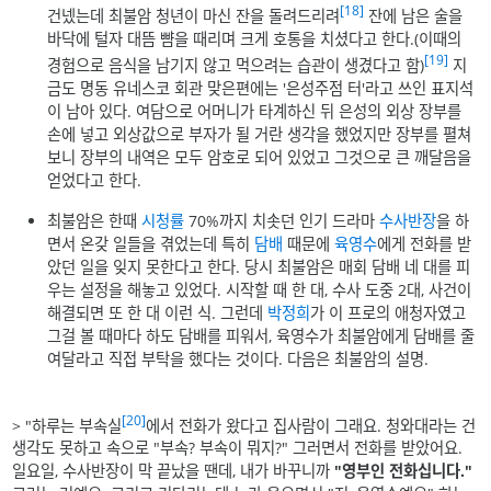
[18]
건넸는데 최불암 청년이 마신 잔을 돌려드리려
잔에 남은 술을
바닥에 털자 대뜸 뺨을 때리며 크게 호통을 치셨다고 한다.(이때의
[19]
경험으로 음식을 남기지 않고 먹으려는 습관이 생겼다고 함)
지
금도 명동 유네스코 회관 맞은편에는 '은성주점 터'라고 쓰인 표지석
이 남아 있다. 여담으로 어머니가 타계하신 뒤 은성의 외상 장부를
손에 넣고 외상값으로 부자가 될 거란 생각을 했었지만 장부를 펼쳐
보니 장부의 내역은 모두 암호로 되어 있었고 그것으로 큰 깨달음을
얻었다고 한다.
최불암은 한때
시청률
70%까지 치솟던 인기 드라마
수사반장
을 하
면서 온갖 일들을 겪었는데 특히
담배
때문에
육영수
에게 전화를 받
았던 일을 잊지 못한다고 한다. 당시 최불암은 매회 담배 네 대를 피
우는 설정을 해놓고 있었다. 시작할 때 한 대, 수사 도중 2대, 사건이
해결되면 또 한 대 이런 식. 그런데
박정희
가 이 프로의 애청자였고
그걸 볼 때마다 하도 담배를 피워서, 육영수가 최불암에게 담배를 줄
여달라고 직접 부탁을 했다는 것이다. 다음은 최불암의 설명.
[20]
> "하루는 부속실
에서 전화가 왔다고 집사람이 그래요. 청와대라는 건
생각도 못하고 속으로 "부속? 부속이 뭐지?" 그러면서 전화를 받았어요.
일요일, 수사반장이 막 끝났을 땐데, 내가 바꾸니까
"영부인 전화십니다."