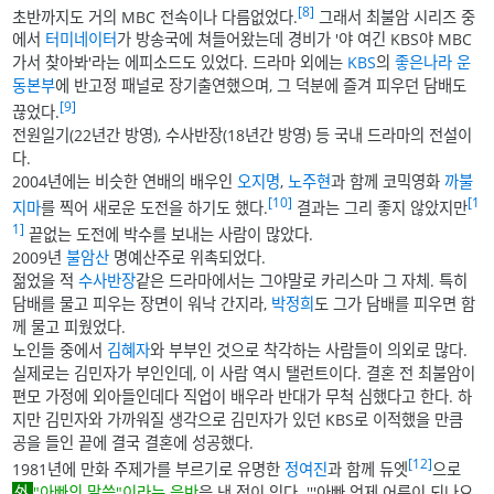
[8]
초반까지도 거의 MBC 전속이나 다름없었다.
그래서 최불암 시리즈 중
에서
터미네이터
가 방송국에 쳐들어왔는데 경비가 '야 여긴 KBS야 MBC
가서 찾아봐'라는 에피소드도 있었다. 드라마 외에는
KBS
의
좋은나라 운
동본부
에 반고정 패널로 장기출연했으며, 그 덕분에 즐겨 피우던 담배도
[9]
끊었다.
전원일기(22년간 방영), 수사반장(18년간 방영) 등 국내 드라마의 전설이
다.
2004년에는 비슷한 연배의 배우인
오지명
,
노주현
과 함께 코믹영화
까불
[10]
[1
지마
를 찍어 새로운 도전을 하기도 했다.
결과는 그리 좋지 않았지만
1]
끝없는 도전에 박수를 보내는 사람이 많았다.
2009년
불암산
명예산주로 위촉되었다.
젊었을 적
수사반장
같은 드라마에서는 그야말로 카리스마 그 자체. 특히
담배를 물고 피우는 장면이 워낙 간지라,
박정희
도 그가 담배를 피우면 함
께 물고 피웠었다.
노인들 중에서
김혜자
와 부부인 것으로 착각하는 사람들이 의외로 많다.
실제로는 김민자가 부인인데, 이 사람 역시 탤런트이다. 결혼 전 최불암이
편모 가정에 외아들인데다 직업이 배우라 반대가 무척 심했다고 한다. 하
지만 김민자와 가까워질 생각으로 김민자가 있던 KBS로 이적했을 만큼
공을 들인 끝에 결국 결혼에 성공했다.
[12]
1981년에 만화 주제가를 부르기로 유명한
정여진
과 함께 듀엣
으로
"아빠의 말씀"이라는 음반
을 낸 적이 있다. '''아빠 언제 어른이 되나요