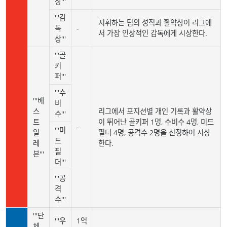
상'''
'''감
지휘하는 팀의 성적과 활약상이 리그에
독
-
서 가장 인상적인 감독에게 시상한다.
상'''
'''골
키
퍼'''
'''수
'''베
비
스
리그에서 포지션별 개인 기록과 활약상
수'''
트
이 뛰어난 골키퍼 1명, 수비수 4명, 미드
-
'''미
일
필더 4명, 공격수 2명을 선정하여 시상
드
레
한다.
필
븐'''
더'''
'''공
격
수'''
'''단
'''우
1억
체