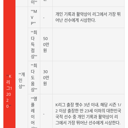
이'''
'''M
개인 기록과 활약상이 리그에서 가장 뛰
V
-
어난 선수에게 시상한다.
P'''
'''최
다
50
득
0만
점
원
상'''
'''최
다
30
'''개
'''
K
도
0만
인
리
움
원
상'''
그1
상'''
20
'''영
2
플
K리그 출장 햇수 3년 이내, 해당 시즌 1/
0
'''
레
2 이상 출장한 만 23세 이하의 대한민국
-
이
국적 선수 중 개인 기록과 활약상이 리
어
그에서 가장 뛰어난 선수에게 시상한다.