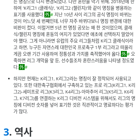
는 명칭으로 다시 변경되었다. 다만 혼란을 막기 위해, 2018년에 한
하여 'K리그1 (클래식)', 'K리그2 (챌린지)'와 같이 명칭을 병용하는
표기를 사용했다.
#
지난 10년 사이 리그의 공식 명칭이 바뀌는
것이 어느덧 세 번째인데, 너무 자주 바뀌다보니 명칭 변경에 대한
비판이 컸다. 이럴거면 5년 전 명칭 공모는 왜 한 것이었으며, 클래
식/챌린지 명칭에 혼동의 여지가 있었다면 애초에 선택하지 말았어
야 했다. 그게 아니라면 유럽의 주요 리그들처럼 K리그 클래식이라
고 하면, 누구든 자연스레 대한민국 프로축구 1부 리그라고 떠올리
게끔 오랜 기간 사용하여 정통성과 가치를 축적했어야 옳다.
#
오
죽하면 리그 개막을 앞 둔, 선수들조차 혼란스러움을 나타낼 정도였
다.
#
하지만 현재는 K리그1, K리그2라는 명칭이 잘 정착되어 사용되고
있다. 또한 대한축구협회에서 구축하고 있는 프로 리그(K리그1, K리
그2)-세미프로 리그(K3리그, K4리그)-아마추어 리그(K5리그, K6리
그, K7리그)를 연결하는 K리그 디비전 시스템을 위해서도 리그의 명
칭에 디비전 숫자를 넣어 표기한 것은 직관적이고 명료하다는 평가
가 많다.
3
. 역사