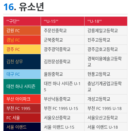
16
. 유소년
'''구단'''
'''U-15'''
'''U-18'''
강원 FC
주문진중학교
강릉제일고등학교
경남 FC
군북중학교
진주고등학교
광주 FC
광주광덕중학교
광주금호고등학교
경북미용예술고등학
김천 상무
김천문성중학교
교
대구 FC
율원중학교
현풍고등학교
대전 하나 시티즌 U-1
충남기계공업고등학
대전 하나 시티즌
5
교
부산 아이파크
부산낙동중학교
개성고등학교
부천 FC 1995
부천 FC 1995 U-15
부천 FC 1995 U-18
FC 서울
서울오산중학교
서울오산고등학교
서울 이랜드
서울 이랜드 U-15
서울 이랜드 U-18