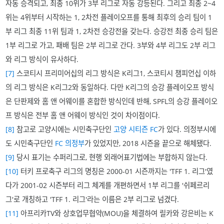
자동 승격되고, 최종 10위가 3부 리그로 자동 강등된다. 그리고 최종 2~4
위는 4위부터 시작하는 1, 2차전 플레이오프를 통해 최후의 승리 팀이 1
부 리그 최종 11위 팀과 1, 2차전 승강전을 갖는다. 승강전 최종 승리 팀은
1부 리그로 가고, 패배 팀은 2부 리그로 간다. 3부와 4부 리그도 2부 리그
와 리그 방식이 유사하다.
[7]
스코티시 프리미어십의 리그 방식은 K리그1, 스코티시 챔피언십 이하
의 리그 방식은 K리그2와 동일하다. 다만 K리그의 승강 플레이오프 방식
은 단판제와 홈 앤 어웨이를 혼합한 방식인데 반해, SPFL의 승강 플레이오
프 방식은 전부 홈 앤 어웨이 방식인 것이 차이점이다.
[8]
참고로 고양시에는 시민축구단인
고양 시티즌 FC
가 있다. 의정부시에
도 시민축구단인
FC 의정부
가 있었지만, 2018 시즌을 끝으로 해체됐다.
[9]
당시 표기는 수퍼리그로, 현행 외래어표기법에는 부합하지 않는다.
[10]
터키 프로축구 리그의 명칭은 2000-01 시즌까지는 'TFF 1. 리그'였
다가 2001-02 시즌부터 리그 체계를 개편하면서 1부 리그를 '쉬페르리
그'로 개칭하고 'TFF 1. 리그'라는 이름은 2부 리그로 넘겼다.
[11]
아프리카TV와 상호업무협약(MOU)을 체결하여 릴카와 강은비는 K