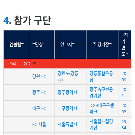
4
. 참가 구단
'''참
가
'''엠블럼'''
'''명칭'''
'''연고지'''
'''주 경기장'''
연
도'''
'''
K리그1 2021
'''
강원도
(
강릉
강릉종합운동
20
강원 FC
시
)
장
09
광주축구전용
20
광주 FC
광주광역시
경기장
11
DGB대구은행
20
대구 FC
대구광역시
파크
03
서울월드컵경
19
FC 서울
서울특별시
기장
84