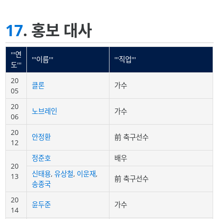
17
. 홍보 대사
'''연
'''이름'''
'''직업'''
도'''
20
클론
가수
05
20
노브레인
가수
06
20
안정환
前 축구선수
12
정준호
배우
20
신태용
,
유상철
,
이운재
,
13
前 축구선수
송종국
20
윤두준
가수
14