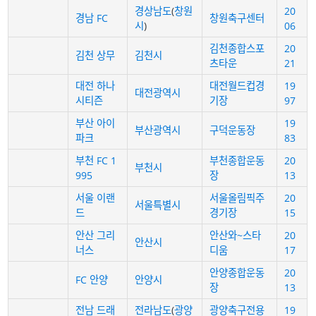
경상남도
(
창원
20
경남 FC
창원축구센터
시
)
06
김천종합스포
20
김천 상무
김천시
츠타운
21
대전 하나
대전월드컵경
19
대전광역시
시티즌
기장
97
부산 아이
19
부산광역시
구덕운동장
파크
83
부천 FC 1
부천종합운동
20
부천시
995
장
13
서울 이랜
서울올림픽주
20
서울특별시
드
경기장
15
안산 그리
안산와~스타
20
안산시
너스
디움
17
안양종합운동
20
FC 안양
안양시
장
13
전남 드래
전라남도
(
광양
광양축구전용
19