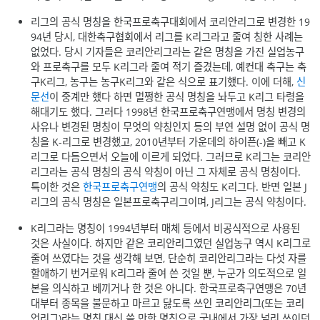
리그의 공식 명칭을 한국프로축구대회에서 코리안리그로 변경한 19
94년 당시, 대한축구협회에서 리그를 K리그라고 줄여 칭한 사례는
없었다. 당시 기자들은 코리안리그라는 같은 명칭을 가진 실업농구
와 프로축구를 모두 K리그라 줄여 적기 즐겼는데, 예컨대 축구는 축
구K리그, 농구는 농구K리그와 같은 식으로 표기했다. 이에 더해,
신
문선
이 중계만 했다 하면 멀쩡한 공식 명칭을 놔두고 K리그 타령을
해대기도 했다. 그러다 1998년 한국프로축구연맹에서 명칭 변경의
사유나 변경된 명칭이 무엇의 약칭인지 등의 부연 설명 없이 공식 명
칭을 K-리그로 변경했고, 2010년부터 가운데의 하이픈(-)을 빼고 K
리그로 다듬으면서 오늘에 이르게 되었다. 그러므로 K리그는 코리안
리그라는 공식 명칭의 공식 약칭이 아닌 그 자체로 공식 명칭이다.
특이한 것은
한국프로축구연맹
의 공식 약칭도 K리그다. 반면 일본 J
리그의 공식 명칭은 일본프로축구리그이며, J리그는 공식 약칭이다.
K리그라는 명칭이 1994년부터 매체 등에서 비공식적으로 사용된
것은 사실이다. 하지만 같은 코리안리그였던 실업농구 역시 K리그로
줄여 쓰였다는 것을 생각해 보면, 단순히 코리안리그라는 다섯 자를
할애하기 번거로워 K리그라 줄여 쓴 것일 뿐, 누군가 의도적으로 일
본을 의식하고 베끼거나 한 것은 아니다. 한국프로축구연맹은 70년
대부터 종목을 불문하고 마르고 닳도록 쓰인 코리안리그(또는 코리
언리그)라는 명칭 대신 쓸 만한 명칭으로 국내에서 가장 널리 쓰이던