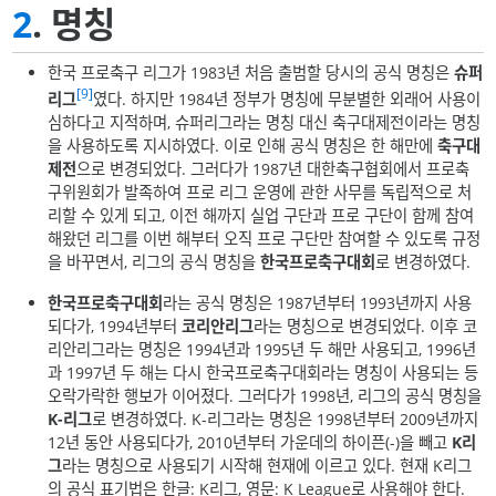
2
. 명칭
한국 프로축구 리그가 1983년 처음 출범할 당시의 공식 명칭은
슈퍼
[9]
리그
였다. 하지만 1984년 정부가 명칭에 무분별한 외래어 사용이
심하다고 지적하며, 슈퍼리그라는 명칭 대신 축구대제전이라는 명칭
을 사용하도록 지시하였다. 이로 인해 공식 명칭은 한 해만에
축구대
제전
으로 변경되었다. 그러다가 1987년 대한축구협회에서 프로축
구위원회가 발족하여 프로 리그 운영에 관한 사무를 독립적으로 처
리할 수 있게 되고, 이전 해까지 실업 구단과 프로 구단이 함께 참여
해왔던 리그를 이번 해부터 오직 프로 구단만 참여할 수 있도록 규정
을 바꾸면서, 리그의 공식 명칭을
한국프로축구대회
로 변경하였다.
한국프로축구대회
라는 공식 명칭은 1987년부터 1993년까지 사용
되다가, 1994년부터
코리안리그
라는 명칭으로 변경되었다. 이후 코
리안리그라는 명칭은 1994년과 1995년 두 해만 사용되고, 1996년
과 1997년 두 해는 다시 한국프로축구대회라는 명칭이 사용되는 등
오락가락한 행보가 이어졌다. 그러다가 1998년, 리그의 공식 명칭을
K-리그
로 변경하였다. K-리그라는 명칭은 1998년부터 2009년까지
12년 동안 사용되다가, 2010년부터 가운데의 하이픈(-)을 빼고
K리
그
라는 명칭으로 사용되기 시작해 현재에 이르고 있다. 현재 K리그
의 공식 표기법은 한글: K리그, 영문: K League로 사용해야 한다.