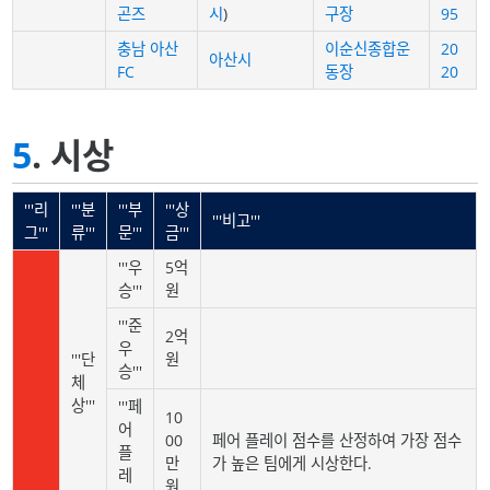
곤즈
시
)
구장
95
충남 아산
이순신종합운
20
아산시
FC
동장
20
5
. 시상
'''리
'''분
'''부
'''상
'''비고'''
그'''
류'''
문'''
금'''
'''우
5억
승'''
원
'''준
2억
우
'''단
원
승'''
체
상'''
'''페
10
어
00
페어 플레이 점수를 산정하여 가장 점수
플
만
가 높은 팀에게 시상한다.
레
원