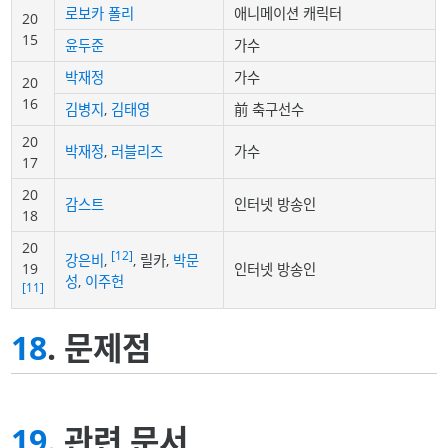
로보카 폴리
애니메이션 캐릭터
20
15
윤두준
가수
박재정
가수
20
16
김병지
,
김태영
前 축구선수
20
박재정
,
러블리즈
가수
17
20
감스트
인터넷 방송인
18
20
[12]
강은비
,
, 릴카,
박문
19
인터넷 방송인
성
,
이주헌
[11]
18
. 문제점
19
. 관련 문서