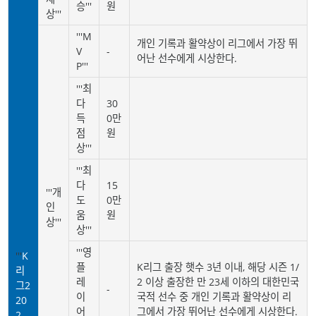
승'''
원
상'''
'''M
개인 기록과 활약상이 리그에서 가장 뛰
V
-
어난 선수에게 시상한다.
P'''
'''최
다
30
득
0만
점
원
상'''
'''최
다
15
'''개
도
0만
인
움
원
상'''
상'''
'''영
'''
K
플
K리그 출장 햇수 3년 이내, 해당 시즌 1/
리
레
2 이상 출장한 만 23세 이하의 대한민국
그2
-
이
국적 선수 중 개인 기록과 활약상이 리
20
어
그에서 가장 뛰어난 선수에게 시상한다.
2