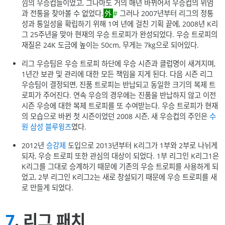
낌의 우승컵들이었고, 그나마도 거의 매년 바뀌어서 우승컵의 위엄
과 전통을 찾아볼 수 없었다.
#
그러나 2007년부터 리그의 정통
성과 통일성을 확립하기 위해 1여 년에 걸친 기획 끝에, 2008년 K리
그 25주년을 맞아 현재의 우승 트로피가 완성되었다. 우승 트로피의
재질은 24K 도금에 높이는 50cm, 무게는 7kg으로 되어있다.
리그 우승팀은 우승 트로피 하단에 우승 시즌과 클럽명이 새겨지며,
1년간 보관 및 관리에 대한 모든 책임을 지게 된다. 다음 시즌 리그
우승팀이 결정되면, 진품 트로피는 반납되고 동일한 크기의 복제 트
로피가 주어진다. 연속 우승의 경우에는 진품을 반납하지 않고 이전
시즌 우승에 대한 복제 트로피를 또 수여받는다. 우승 트로피가 현재
의 모습으로 바뀐 첫 시즌이었던 2008 시즌, 새 우승컵의 주인은
수
원 삼성 블루윙즈
였다.
2012년
승강제
도입으로 2013년부터 K리그가 1부와 2부로 나뉘게
되자, 우승 트로피 또한 관심의 대상이 되었다. 1부 리그인 K리그1은
K리그를 그대로 승계하기 때문에 기존의 우승 트로피를 사용하게 되
었고, 2부 리그인 K리그2는 새로 창설되기 때문에 우승 트로피를 새
로 만들게 되었다.
7
. 리그 패치