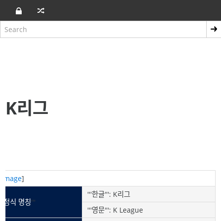
K리그
[
image
]
'''한글''': K리그
'''
정식 명칭
'''
'''영문''': K League