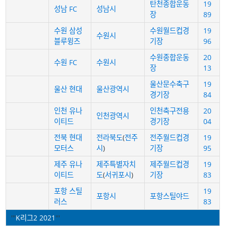
탄천종합운동
19
성남 FC
성남시
장
89
수원 삼성
수원월드컵경
19
수원시
블루윙즈
기장
96
수원종합운동
20
수원 FC
수원시
장
13
울산문수축구
19
울산 현대
울산광역시
경기장
84
인천 유나
인천축구전용
20
인천광역시
이티드
경기장
04
전북 현대
전라북도
(
전주
전주월드컵경
19
모터스
시
)
기장
95
제주 유나
제주특별자치
제주월드컵경
19
이티드
도
(
서귀포시
)
기장
83
포항 스틸
19
포항시
포항스틸야드
러스
83
'''
K리그2 2021
'''