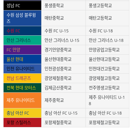
성남 FC
풍생중학교
풍생고등학교
수원 삼성 블루윙
매탄중학교
매탄고등학교
즈
수원 FC
수원 FC U-15
수원 FC U-18
안산 그리너스
안산 그리너스 U-15
안산 그리너스 U-18
FC 안양
경기안양중학교
안양공업고등학교
울산 현대
울산현대중학교
울산현대고등학교
인천 유나이티드
인천광성중학교
인천대건고등학교
전남 드래곤즈
광양제철중학교
광양제철고등학교
전북 현대 모터스
김제금산중학교
전주영생고등학교
제주 유나이티드 U-1
제주 유나이티드
제주중학교
8
충남 아산 FC
충남 아산 FC U-15
충남 아산 FC U-18
포항 스틸러스
포항제철중학교
포항제철고등학교