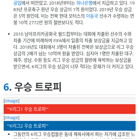
공업
에서 떠안았고, 2018년부터는
하나은행
에서 지급하고 있다. 19
83년 프로축구 원년 우승 상금이 1억 원이었다. 2019년 우승 상금
은 5억 원인데, 이는 전북 현대 모터스의
이동국
선수가 수령하는 연
봉 10억 2772만 원의 절반보다도 적다.
2010 남아프리카공화국 월드컵부터는 대회에 차출된 선수의 수와
차출 기간에 비례하여 FIFA에서 일종의 차출 보상금을 지급하고 있
다. 2018년도 대회에서 3명이 차출된 전북은 보상금으로 리그 우승
상금의 2배가 넘는 10억여 원을 받았다. 심지어 1명만 차출된 대구,
제주, 성남, 수원 등도 리그 우승 상금의 절반에 육박하는 보상금을
받으면서, K리그의 우승 상금이 너무 적다는 문제가 더 커지고 있다.
6
. 우승 트로피
[
image
]
'''K리그1 우승 트로피'''
[
image
]
'''K리그2 우승 트로피'''
그동안의 K리그 우승컵들은 동네 체육사에서 파는 저가에 급조된 느