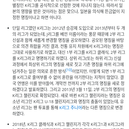
별칭인 K리그를 공식적으로 선점한 것에 지나지 않는다. 따라서 일
본의 영향을 받은 것이라는 점은 맞으나, 일본을 의식해 뜬금없이 지
정한 명칭이냐고 하면 아니다.
단일 리그였던 K리그는 2012년 승강제 도입으로 2013년부터 두 개
의 리그가 되었는데, J리그를 베낀 이름이라는 풍문 때문에 2부 리그
신설과 함께 새롭게 변경할 명칭을 공모하였다. 공모된 명칭을 바탕
으로 의견 취합을 거친 결과, 전통 유지 차원에서 K리그라는 명칭은
그대로 사용하기로 하였고, 대신 1부 리그를 K리그 클래식, 2부 리그
를 K리그라고 명명하기로 하였다. 상위 리그(또는 하위 리그) 신설
과정에서 최상위 리그의 명칭을 새로 짓고 기존 명칭을 하위 리그에
[10]
넘겨주는 일은 의외로 흔한 방식
이었지만, 이렇게 되면 1부 리그
를 K리그로 줄여부를 수 없어 혼란을 야기한다는 지적이 많았다. 결
국 연맹은 이를 받아들여, 개막전 전까지 2부 리그의 명칭을 새로 정
하겠다고 발표하였다. 그리고 2013년 3월 11일, 2부 리그의 명칭이
K리그 챌린지로 확정되었다. 새로 바뀐 K리그 챌린지라는 명칭은 유
소년 리그인 K리그 U-18 챌린지리그와 명칭의 충돌이 있었는데, 유
소년 리그는 팬 투표를 통해
K리그 주니어
라는 다른 명칭으로 변경
하였다.
2018년, K리그 클래식과 K리그 챌린지가 각각 K리그1과 K리그2라