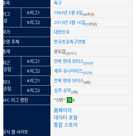
'''
종목
'''
축구
'''
K리그1
'''
1983년
5월 8일
'''
리그
(43주년)
창설
'''
'''
K리그2
'''
2013년
3월 16일
(13주년)
'''
국가
'''
대한민국
'''
운영 주체
'''
한국프로축구연맹
'''
총재
'''
권오갑
(2013~)
'''
K리그1
'''
전북 현대 모터스
'''
최근
(
2020
)
우승팀
'''
'''
K리그2
'''
제주 유나이티드
(
2020
)
'''
K리그1
'''
전북 현대 모터스
'''
최다
(8회)
우승팀
'''
'''
K리그2
'''
상주 상무
(2회)
'''
AFC 리그 랭킹
'''
'''5위'''
#
홈페이지
데이터 포털
통합 스토어
'''
공식 웹 사이트
'''