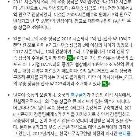
2011 시즌까지 K리그의 우승 상금은 3억 원이었으나 2012 시즌부
터 5억 원으로 67% 인상되었다. 준우승 상금도 1억 5천만 원에서 2
억 원으로 인상되었다. 이것은 2006 시즌에 2억 원에서 3억 원으로
인상되고 난 후 6년만의 인상이다. 참고로 대한축구협회 FA컵의 우
승 상금은 3억원이다.
일본 J1리그의 우승 상금은 2016 시즌까지 1억 엔 (한화 약 10억 7
천만 원)으로 이미 K리그1 우승 상금과 2배 이상의 차이가 있었으나,
2017 시즌부터는 10배 인상하여 J1리그 우승팀에게 10억 엔의 우
승 상금이 주어질 것이라 한다.
#
이것이 가능한 이유는 영국의 스
포츠 OTT 기업 DAZN과의 중계권 협상에서 10년간 2조 5천억 원이
넘는 대형 계약을 체결했기 때문이다. 5억 원의 저조한 우승 상금과
구조적 문제를 지적하는 기사도 올라왔다. 다만 이 기사에서는 J리그
의 우승 상금을 한화 약 223억이라 소개하고 있다.
#
덧붙여 중동의 오일머니, 중국의
축구굴기
가 기승인 이적 시장에서,
현실적으로 K리그의 우승 상금은 큰 메리트가 있는 액수가 아니다.
더군다나 5억 원의 우승 상금은 K리그가 승강제를 구축하면서, 201
6 시즌까지 강등팀에게 5억 원씩을 지원하기로 하면서 강등팀하고
우승팀이 받는 돈이 어떻게 같을 수 있냐며 비판받은 적이 있을 정도
다. 문제는 K리그의 우승 상금은 전적으로 메인 스폰서에게 의지하
고 있는데, 2017년까지는 한국프로축구연맹 회장의 회사인
현대중