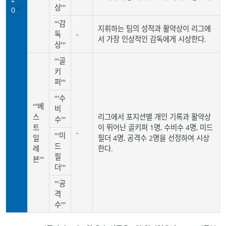
상'''
0
'''
'''감
지휘하는 팀의 성적과 활약상이 리그에
독
-
서 가장 인상적인 감독에게 시상한다.
상'''
'''골
키
퍼'''
'''수
'''베
비
스
리그에서 포지션별 개인 기록과 활약상
수'''
트
이 뛰어난 골키퍼 1명, 수비수 4명, 미드
-
'''미
일
필더 4명, 공격수 2명을 선정하여 시상
드
레
한다.
필
븐'''
더'''
'''공
격
수'''