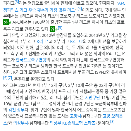
[3]
퍼리그
라는 명칭으로 출범하여 현재에 이르고 있으며, 현재까지 '''
AFC
[4]
챔피언스 리그 우승 횟수가 가장 많은 리그
'''
이기도 하다. 국내 일부 언
론에서는 K리그를 아시아 최초의 프로축구 리그로 보도하기도 하였지만,
#
AFC에서는 1908년에 출범한 홍콩 1부 리그를 아시아 최초의 프로
[5]
축구 리그로 간주하고 있다.
#
본디 단일 리그였으나, 2012년 승강제를 도입하고 2013년 2부 리그를 창
설하면서, 1부 리그
K리그1
과 2부 리그
K리그2
의 2개 디비전을 보유하게
되었다. 이로 인해, 넓은 의미의 K리그는 두 개의 리그를 포괄하여, 한국
프로축구 리그 전체를 가리키고 있다. 그리고 더 넓은 의미의 K리그는, K
리그가
한국프로축구연맹
의 공식 약칭이기 때문에, 한국프로축구연맹과
한국 프로축구 리그를 망라한 한국 프로축구 전반을 가리키는 것이기도
하다. K리그의 포맷은 스코티시 프로페셔널 풋볼 리그 (SPFL)와 유사하며
[6]
[7]
, 춘추제로 운영되고 있다.
K리그는 2021년 현재 1부 12개 구단, 2부 10개 구단 총 22개 구단이 리
그에 참가하고 있으며, 한국에서 프로 리그가 시행되는 종목 중 가장 많은
수의 구단이 참가하고 있는 리그다. 참가 구단은
시민구단
11팀, 기업구단
10팀, 군경구단 1팀으로 구성되어 있으며, 군경구단은 국군체육부대 산하
의
김천 상무
다. 참가 구단이 많아 한국에서 어느 종목이든 프로스포츠단
이 있으면서 프로축구단만 없는 도시는
고양시
(남자농구단
고양 오리온
[8]
스
)와
의정부시
(남자배구단
의정부 KB손해보험 스타즈
) 뿐이다.