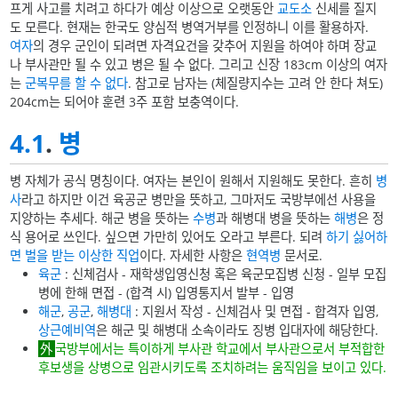
프게 사고를 치려고 하다가 예상 이상으로 오랫동안
교도소
신세를 질지
도 모른다. 현재는 한국도 양심적 병역거부를 인정하니 이를 활용하자.
여자
의 경우 군인이 되려면 자격요건을 갖추어 지원을 하여야 하며 장교
나 부사관만 될 수 있고 병은 될 수 없다. 그리고 신장 183cm 이상의 여자
는
군복무를 할 수 없다
. 참고로 남자는 (체질량지수는 고려 안 한다 쳐도)
204cm는 되어야 훈련 3주 포함 보충역이다.
4.1
.
병
병 자체가 공식 명칭이다. 여자는 본인이 원해서 지원해도 못한다. 흔히
병
사
라고 하지만 이건 육공군 병만을 뜻하고, 그마저도 국방부에선 사용을
지양하는 추세다. 해군 병을 뜻하는
수병
과 해병대 병을 뜻하는
해병
은 정
식 용어로 쓰인다. 싶으면 가만히 있어도 오라고 부른다. 되려
하기 싫어하
면 벌을 받는 이상한 직업
이다. 자세한 사항은
현역병
문서로.
육군
: 신체검사 - 재학생입영신청 혹은 육군모집병 신청 - 일부 모집
병에 한해 면접 - (합격 시) 입영통지서 발부 - 입영
해군
,
공군
,
해병대
: 지원서 작성 - 신체검사 및 면접 - 합격자 입영,
상근예비역
은 해군 및 해병대 소속이라도 징병 입대자에 해당한다.
국방부에서는 특이하게 부사관 학교에서 부사관으로서 부적합한
후보생을 상병으로 임관시키도록 조치하려는 움직임을 보이고 있다.