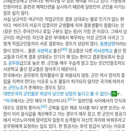
20kg군장메고 산하나도 뛰어다닐 수 있는 체력을 지니고 있다. 기행병과
인원이라도 훈련과 체력단련을 실시하기 때문에 일반인이 군인을 이기는
일은 쉽지 않다.
사실 남군이든 여군이든 직업군인은 결혼 상대로는 별로 인기가 없는 편
이다. 여러가지 이유가 있겠지만 군생활에 치여 결혼생활이 힘들다는 것
(잦은 전근, 주야간이나 휴일 구분도 없는 등)이 가장 큰 이유다. 그래서 남
군이든 여군이든 자신과 같은 부대에서 복무하는 이성 군인과 사귀고 그
렇게 직업군인들끼리 서로 결혼하는 경우가 상당히 많다.
동병상련
이라는
[40]
말이 있듯이... 물론
사관학교
출신
장교들은 다른
비
사관
학교
출신 장
교들과 다르게 결혼 상대로는 인기가 꽤 있는 편이고 결혼정보회사 등급
도
공무원
급으로 높은 편. 군인을 매우 우습게 알고 있는 민간인들조차도
사관학교 출신 장교들은 알아주기 때문이다.
한국에서는 공무원의 정치활동이 잘 허용되지 않듯, 군인 역시 정치적 중
립을 지켜야 한다는 이유로 노조 활동이 허가되지 않지만 국가에 따라서
는
군인노조
가 존재하는 경우도 있다.
대한민국의 군인들은 위상이 낮으면 낮았지 높다고 볼 수 없으나
#
,
[41]
'''
미국
에서는 군인 예우가 장난아니다.
''' 일반인들 사이에서의 인식과
[42]
대우도 굉장히 좋아서,
군복을 입은 채로 식사를 하다 보면 모르는 사
람이 미리 음식값을 계산해주고 가는 경우가 매우 잦고, 한 군인이 항공기
에서 이코노미석에 앉아있자 일등석 승객들이 자신의 자리와 바꿔주라고
승무원에게 요청하는 일도 있다. 한 항공사는 좌석 등급이 낮다는 이유로