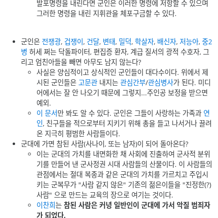
발포명령을 내린다면 군인은 이러한 명령에 저항할 수 있으며
그러한 명령을 내린 지휘관을 체포구금할 수 있다.
군인은
전쟁광
,
겁쟁이
,
건달
,
변태
,
밀덕
,
학살자
,
배신자
,
저능아
,
중2
병
허세 쩌는 닥돌파이터, 편집증 환자, 계급 질서의 광적 수호자, 그
리고 엄친아들을 빼면 아무도 남지 않는다?
사실은 양심적이고 상식적인 군인들이 대다수이다. 위에서 제
시된 군인들은
고문관
내지는
관심간부
/
관심병사
가 된다. 미디
어에서는 잘 안 나오기 때문에 그렇지...주인공 보정을 받으면
예외.
이 문서
만 봐도 알 수 있다. 군인은 그들이 사랑하는 가족과
연
인
, 친구들을 적으로부터 지키기 위해 총을 들고 나서거나 끌려
온 지극히 평범한 사람들이다.
군대에 가면 참된 사람(사나이, 또는 남자)이 되어 돌아온다?
이는 군대의 가치를 내면화한 채 사회에 진출하여 군사적 분위
기를 만들어 낸 군사정권 시대 사람들의 산물이다. 이 사람들의
관점에서는 절대 복종과 같은 군대의 가치를 가르치고 주입시
키는 군복무가 "사람 같지 않은" 기존의 젊은이들을 "진정한(?)
사람" 으로 만드는 교육의 장으로 여기는 것이다.
이찬희
는
참된 사람은 커녕 일반인이 군대에 가서 악질 범죄자
가 되었다.