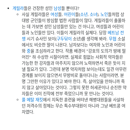
게릴라
들은 건장한 성인
남성
들 뿐이다?
사실 게릴라들은
여성
들,
어린이
들(
소년
,
소녀
),
노인
들처럼 상
대방 군인들이 방심할 법한 사람들이 많다. 게릴라들이 출몰하
는 데 가보면 성인 남성들만 있는 건 아니고, 여성들과 어린이
들과 노인들만 있다. 이들이 게릴라의 실체다. 당장
베트남 전
쟁
시기 슈사인 보이(
구두닦이
소년)를 생각해 봐라.
무협
소설
에서도 비슷한 말이 나온다. 남자보다는 여자와 노인과 어린이
와
중
을 조심하라고 한다. 작품 배경이 "강호의 도의가 땅에 떨
어진" 하 수상한 시절이라면, 실제로 힘없는 사회적 약자들은
가능한 한 강자들과 마주치지 않으려 노력하면서 죽은 듯이 지
낼 필요가 있다. 그런데 분명 약자처럼 보이는데도 일견 아무런
경계를 보이지 않으면서 무방비로 돌아다니는 사람이라면, 분
명 그만한 이유가 있다고 봐야 한다. 즉, 살아있을 만하니까 죽
지 않고 살아있다는 것이다. 그렇지 못한 허세꾼이나 순진한 약
자들은 이미 진작에 전부 죽었으니까 못 만나는 것이다.
풀 메탈 재킷
에서 지독한 훈련을 버텨낸 해병대원들을 사살하
던 저격수의 정체는 무슨 특수부대원이 아니라 그냥 베트콩 여
자였다.