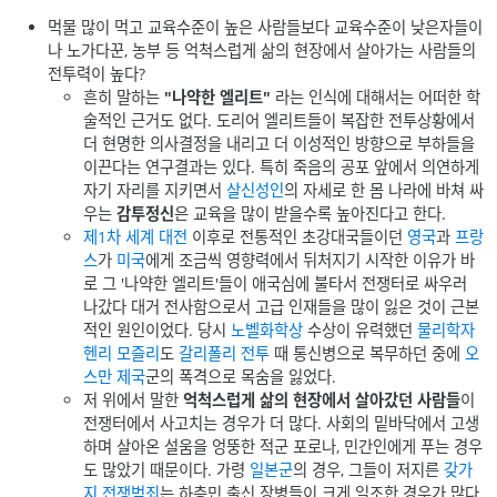
먹물 많이 먹고 교육수준이 높은 사람들보다 교육수준이 낮은자들이
나 노가다꾼, 농부 등 억척스럽게 삶의 현장에서 살아가는 사람들의
전투력이 높다?
흔히 말하는
"나약한 엘리트"
라는 인식에 대해서는 어떠한 학
술적인 근거도 없다. 도리어 엘리트들이 복잡한 전투상황에서
더 현명한 의사결정을 내리고 더 이성적인 방향으로 부하들을
이끈다는 연구결과는 있다. 특히 죽음의 공포 앞에서 의연하게
자기 자리를 지키면서
살신성인
의 자세로 한 몸 나라에 바쳐 싸
우는
감투정신
은 교육을 많이 받을수록 높아진다고 한다.
제1차 세계 대전
이후로 전통적인 초강대국들이던
영국
과
프랑
스
가
미국
에게 조금씩 영향력에서 뒤처지기 시작한 이유가 바
로 그 '나약한 엘리트'들이 애국심에 불타서 전쟁터로 싸우러
나갔다 대거 전사함으로서 고급 인재들을 많이 잃은 것이 근본
적인 원인이었다. 당시
노벨화학상
수상이 유력했던
물리학자
헨리 모즐리
도
갈리폴리 전투
때 통신병으로 복무하던 중에
오
스만 제국
군의 폭격으로 목숨을 잃었다.
저 위에서 말한
억척스럽게 삶의 현장에서 살아갔던 사람들
이
전쟁터에서 사고치는 경우가 더 많다. 사회의 밑바닥에서 고생
하며 살아온 설움을 엉뚱한 적군 포로나, 민간인에게 푸는 경우
도 많았기 때문이다. 가령
일본군
의 경우, 그들이 저지른
갖가
지 전쟁범죄
는 하층민 출신 장병들이 크게 일조한 경우가 많다.