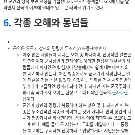
한 군인의 정복 보관 요청을 거절했다가, 분노한 승객들이 sns에 이를 알
리면서 전국의 여론에 몰매를 맞고 큰 타격을 입기도 했다.
6
. 각종 오해와 통념들
군인은 오로지 상관의 명령에 무조건(?) 복종해야 한다
아주 많은 사람들이 지니는 오해 중 하나이며, 전형적인 일본군
의 잔재이자 군사정권의 잔재이다. 이러한 관점은 대부분의 사
람들에게 퍼져있으며, 심지어 방송에서도 쉽게 내보내며 이의
를 제기하지 않는다. 어떤 방송에서도 군대가야 사람된다는 말
에 태클을 거는 적은 없었다. 이것이 군인화를 거쳐 사회전반에
뿌리내려 고질적인 병폐가 되어 있다. 하지만 이는 군국주의나
파시즘 국가에서 보이는 현상으로 대표적인 한국의
군사화
현
상이다.
군인이 상관의 명령에 복종해야 하는 것은 맞다. 하지만 이 복
종은 무조건적인 복종을 의미하는 것이 아니다. 만약 상관의 지
시가 헌법가치를 위배한다면 군인은 이에 저항할 수 있으며, 그
래야 한다. 예를 들어 군 지휘관이 국회를 제압하거나, 대통령
을 체포하는 쿠데타를 진행하라고 명령하거나, 시민들을 향해