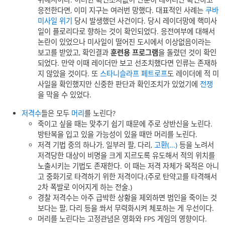
응전한다면, 이미 지구는 여러번 망했다. 대표적인 사례는
쿠바
미사일 위기
당시 발생했던 사건이다. 당시 레이더망에 핵미사
일이 플로리다로 향하는 것이 확인되었다. 응전여부에 대해서
논란이 있었으나 미사일이 떨어진 도시에서 이상없음이라는
보고를 받았고, 확인결과
훈련용 프로그램
을 돌렸던 것이 확인
되었다. 만약 이때 레이더만 보고 선조치했다면 인류는 존재하
지 않았을 것이다. 또
스타니슬라프 페트로프
도 레이더에 적 미
사일을 확인했지만 신중한 판단과 확인조치가 있었기에
전쟁
을 막을 수 있었다.
저격수
들은 모두
머리
를 노린다?
죽이고 싶을 때는 맞추기 쉽기 때문에 주로 상반신을 노린다.
방탄복을 입고 있을 가능성이 있을 때만 머리를 노린다.
저격 기법 중의 하나가, 일부러 팔, 다리,
고환(...)
등을 노려서
저격당한 대상이 비명을 크게 지르도록 유도해서 적의 위치를
노출시키는 기법도 존재한다. 이 때는 저격 자체가 목적은 아니
고 중화기로 타격하기 위한 저격이다.(주로 탄약고를 타격해서
2차 폭발로 이어지게 하는 전술.)
경찰 저격수는 아주 급박한 상황을 제외하면 범인을 죽이는 것
보다는 팔, 다리 등을 쏴서 무력화시켜 체포하는 게 우선이다.
머리를 노린다는 고정관념은 영화와 FPS 게임의 영향이다.