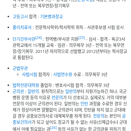
년 - 전역 또는 복무연장/장기복무
고등고시
합격 :
기본병과장교
물리치료사
: 전문학사학위/학사학위 취득 - 사관후보생 시험 응시
[24]
[25]
단기간부사관
: 현역병/부사관 지원
- 심사 - 합격 - 육군3사
관학교에서 15개월 교육 - 임관 - 의무복무 3년 - 전역 또는 복무연
장/장기복무. 2011년 마지막으로 선발했고 2012년부터는 학사장교
로 통합된다.
군법무관
사법시험
합격자 :
사법연수원
수료 - 의무복무 3년
법학전문대학원
졸업자 : 변호사시험 합격 - 의무복무 3년
군의관
:
일반의
. 원칙적으로는
일반의
부터 지원가능하긴 하나, 국군
병원 운영 등의 이유로
전문의
가 더 선호되고, 실제로도 거의 대부분
전문의 이상이 군의관이 된다. 일반의는
인턴
과정을 수료한 경우 신
체가 정상이라면 얄짤없이 군의관이 되며, 인턴을 하지 않고 군대에
갈 경우 공중보건의사로 대체복무를 하게 된다.
전문의
는 본인이
공
중보건의사
가 되고 싶어도 장교가 될 수 없는 사유(신체급수)나 군대
[26]
에서 아예 필요없는 과
등의 사유가 없는 한 군의관을 피하기 힘