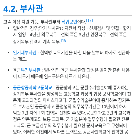
4.2
.
부사관
[17]
고졸 이상 지원 가능. 부사관부터
직업군인
이다.
일반적인 경우(단기 부사관) : 지원서 작성 - 신체검사 및 면접 - 합격
자 입영 - 4년간 의무복무 - 전역 혹은 3년간 연장복무 - 전역 혹은
[18]
장기복무 합격시 계속 복무.
임기제부사관
: 현역병 복무기간을 마친 다음 날부터 하사로 진급하
는 제도.
육군
특전부사관
: 일반적인 육군 부사관과 과정은 같지만 훈련 내용
이 다르기 때문에 임관구분은 다르게 나온다.
공군항공과학고등학교
: 공군항과고는 군필수기술분야에 종사하는
장기복무 부사관을 양성하는 고등학교 과정의 법정 군사학교이며 전
문계 교과과정의 마이스터고다. 군필수기술분야에 종사하는 장기복
무 부사관인 공군항과고 졸업생의 의무복무기간은 10년이며 하사
임관 7년 차에 1회 전역을 신청할 수 있다.공군항과고 3년의 교육과
정은 인문계고의 보통 교과목, 군 기술분야 업무수행에 필요한 전문
교과목, 군 초급간부의 직무수행에 필요한 군사교육으로 구성되어
있다. 이러한 여건에서 남다른 노력으로 공군사관학교에 진학한 공