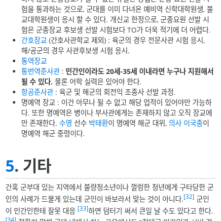
험을 통과하는 것으로, 군대를 이미 다녀온 예비역 신학대학원생, 불
교대학원생이 응시 할 수 있다. 개신교 한정으로, 군종요원 선발 시
험은 군종장교 후보생 선발 시험보다 TO가 더욱 적기에 더 어렵다.
간호장교
(간호사관학교 제외) : 육군의 경우 전문사관 시험 응시,
해/공군의 경우 사관후보생 시험 응시.
통역장교
통번역준사관
:
민간인이라도 20세-35세 이내라면 누구나 지원해서
될 수 있다.
물론 어학 실력은 있어야 한다.
항공준사관
: 육군 및 해군의 회전익 조종사 선발 과정.
명예역 장교 : 이건 아무나 될 수 없고 해당 업적이 있어야만 가능하
다. 또한 명예역은 병이나 부사관에게는 존재하지 않고 오직 장교에
만 존재한다.
수영
선수
박태환
이 명예역 해군 대위,
의사
이국종
이
명예역 해군 중령이다.
5
. 기타
간혹 군부대 있는 지역에서 불량청소년이나 껄렁한 청년에게 구타당한 군
[32]
인의 사례가 드물게 있는데 군인이 바보라서 맞는 것이 아니다.
군인
[33]
이 민간인한테 잘못 대응
하면 덤터기 써서 큰일 날 수도 있다고 한다.
[34]