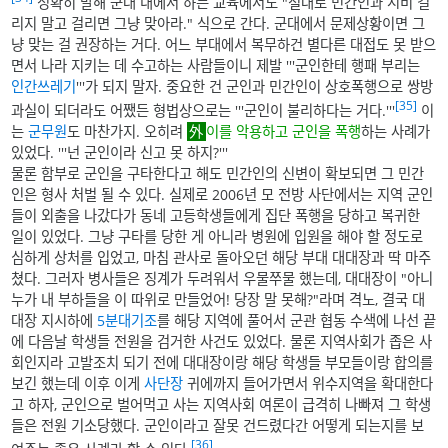
정확히 말해 군대 내에서 하는 교육에서도 "절대로 민간인과 시비 걸
리지 말고 걸리면 그냥 맞아라." 식으로 간다. 군대에서 문제상황이면 그
냥 맞는 걸 권장하는 거다. 어느 부대에서 복무하건 별다른 대접도 못 받으
면서 나라 지키는 데 수고하는 사람들이니 제발 '''군인한테 행패 부리는
인간쓰레기
'''가 되지 말자. 중요한 건 군인과 민간인이 상호폭행으로 쌍방
[35]
과실이 되더라도 어쨌든 형법상으로는 '''군인이 불리하다는 거다.'''
이
는
군무원
도 마찬가지. 오히려
이를 악용하고 군인을 폭행
하는 사례가
있었다. '''넌 군인이라 신고 못 하지?'''
물론 함부로 군인을 구타한다고 해도 민간인의 신변이 확보되면 그 민간
인은 형사 처벌 될 수 있다. 실제로 2006년 모 전방 사단에서는 지역 군인
들이 외출을 나갔다가 동네 고등학생들에게 집단 폭행을 당하고 복귀한
일이 있었다. 그냥 구타를 당한 게 아니라 병원에 입원을 해야 할 정도로
심하게 상처를 입었고, 마침 관사로 돌아오던 해당 부대 대대장과 딱 마주
쳤다. 그러자 병사들은 징계가 두려워서 우물쭈물 했는데, 대대장이 "아니
누가 내 부하들을 이 따위로 만들었어! 당장 말 못해?"라며 격노, 결국 대
대장 지시하에
5분대기조
를 해당 지역에 풀어서 군관 협동 수색에 나선 끝
에 다음날 학생들 전원을 검거한 사건도 있었다. 물론 지역사회가 좁은 사
회인지라 고발조치 되기 전에 대대장이랑 해당 학생들 부모들이랑 합의를
보긴 했는데 이후 이게
사단장
귀에까지 들어가면서 위수지역을 확대한다
고 하자, 군인으로 벌어먹고 사는 지역사회 여론이 급격히 나빠져 그 학생
들은 전원 기소당했다. 군인이라고 잘못 건드렸다간 어떻게 되는지를 보
[36]