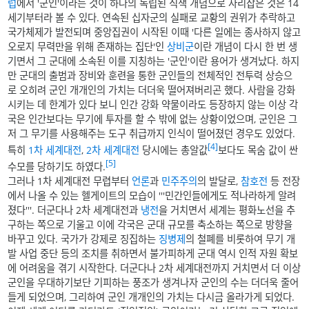
럽
에서 '군인'이라는 것이 하나의 독립된 직책 개념으로 자리잡은 것은 14
세기부터라 볼 수 있다. 연속된 십자군의 실패로 교황의 권위가 추락하고
국가체제가 발전되며 중앙집권이 시작된 이때 '다른 일에는 종사하지 않고
오로지 무력만을 위해 존재하는 집단'인
상비군
이란 개념이 다시 한 번 생
기면서 그 군대에 소속된 이를 지칭하는 '군인'이란 용어가 생겨났다. 하지
만 군대의 출범과 장비와 훈련을 통한 군인들의 전체적인 전투력 상승으
로 오히려 군인 개개인의 가치는 더더욱 떨어져버리곤 했다. 사람을 강화
시키는 데 한계가 있다 보니 인간 강화 약물이라도 등장하지 않는 이상 각
국은 인간보다는 무기에 투자를 할 수 밖에 없는 상황이었으며, 군인은 그
저 그 무기를 사용해주는 도구 취급까지 인식이 떨어졌던 경우도 있었다.
[4]
특히
1차 세계대전
,
2차 세계대전
당시에는 총알값
보다도 목숨 값이 싼
[5]
수모를 당하기도 하였다.
그러나 1차 세계대전 무렵부터
언론
과
민주주의
의 발달로,
참호전
등 전장
에서 나올 수 있는 헬게이트의 모습이 '''민간인들에게도 적나라하게 알려
졌다'''. 더군다나 2차 세계대전과
냉전
을 거치면서 세계는 평화노선을 추
구하는 쪽으로 기울고 이에 각국은 군대 규모를 축소하는 쪽으로 방향을
바꾸고 있다. 국가가 강제로 징집하는
징병제
의 철폐를 비롯하여 무기 개
발 사업 중단 등의 조치를 취하면서 불가피하게 군대 역시 인적 자원 확보
에 어려움을 겪기 시작한다. 더군다나 2차 세계대전까지 거치면서 더 이상
군인을 우대하기보단 기피하는 풍조가 생겨나자 군인의 수는 더더욱 줄어
들게 되었으며, 그리하여 군인 개개인의 가치는 다시금 올라가게 되었다.