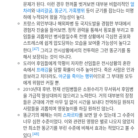
문제가 된다. 이런 경우 한꺼풀 벗겨보면 대부분 비합리적인
얼
차려
와
내리갈굼
,
똥군기
,
가혹행위
등이 군기를 잡는다는 미명
하에 누적되어 왔을 가능성이 높다.
프랑스 외인부대나 해외파병 등 국지도발을 경험한 부대에서
경험자 진술을 들어보면, 정작 권력을 통해서 횡포를 부리고 후
임들을 괴롭히던 병사들일수록 전쟁 상황에서 극심한 공포와
스트레스에 쉽게 압도당하는 모습을 보여줄 가능성이 높다고
[47]
한다.
그리고 전시상황에서의 전투력은 그런 똥군기를 통
해서 보장되는 것이 아니다.
도리어 후임들에게 악평이 자자한 선임들은 전시상황의 혼란
속에서
프래깅
을 당할 확률이 아주 높아진다. 죽은 사람은 인과
응보라고 치더라도,
아군을 죽이는 행위
이므로 그 부대원 모두
에게 위험만 커질 뿐.
2010년대 후반, 현재 선임병들은 소원수리가 무서워서 후임병
을 가급적 말상대하지 않으려고 노력한다. 거의 대부분의 장정
들은 군대에 가면 아무 일 없이 시간을 보내다 전역하길 원하지
사람들을 괴롭히며 영웅놀이를 하길 원하진 않는다.
똥군기의 폐해는 이미
스파르타
를 보면 알 수 있는데 그 수준이
너무 심한 수준이었다. 이와 관련된 영향은 별로 나오지 않았지
만 최소한 똥군기를 부린 수준에 비해서 효과는 적었다고 볼 수
[48]
있다.