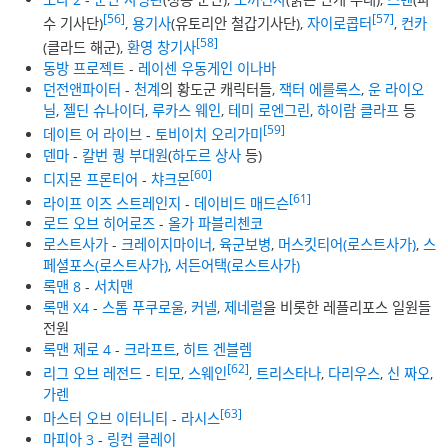
[56]
[57]
수 기사단)
,
용기사
(유토리안 철갑기사단),
자이로콥터
,
컨카
[58]
(클라드 해군),
환영 창기사
동방 프로젝트
-
레이센 우동게인 이나바
던전앤파이터
-
천계
의 황도군 캐릭터들,
잭터 에를록스
,
운 라이오
닐
,
젤딘 슈나이더
,
루카스 웨인
,
테미 로엔그린
,
하이람 클라프
등
[59]
데이트 어 라이브
-
토비이치 오리가미
덴마
-
칼번 퀑 부대원
(
하도르 상사
등)
[60]
디지몬 프론티어
-
챠크몬
[61]
라이프 이즈 스트레인지
-
데이비드 매드슨
로드 오브 히어로즈
-
올가 파블리첸코
로스트사가
-
크레이지마이너
,
육군보병
,
머스킷티어(로스트사가)
,
스
페셜포스(로스트사가)
,
서든어택(로스트사가)
록맨 8
-
서치맨
록맨 X4
-
스톰 푸쿠로울
,
커넬
,
제네럴
을 비롯한 레플리포스 일원들
전원
록맨 제로 4
-
크라프트
,
히트 겐블렘
[62]
리그 오브 레전드
-
티모
,
스웨인
,
트리스타나
,
다리우스
,
신 짜오
,
가렌
[63]
마스터 오브 이터니티
-
라시스
마피아 3
-
링컨 클레이