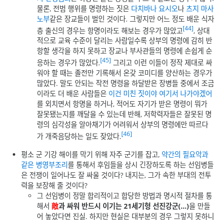
물론, 전범 행위를 명령하는 짓은
다치바나 요시오
나
츠지 마사
노부
같은 장교들이 벌인 것이다. 그렇지만 어느 정도 배운 식자
[44]
층 출신의 경우는 항명이라도 해보는 경우가 많았고
, 상대
적으로 교육 수준이 달리는 사람일수록 상부의 명령에 감히 반
항할 생각을 하지 못하고 장교나 부사관들의 명령에 손쉽게 순
[45]
응하는 경우가 많았다.
그리고 이런 이들이 정작 제대로 싸
워야 할 때는 졸전만 기록해서 온갖 코미디를 양산하는 경우가
많았다. 말도 안되는 작전 명령을 하달받은 장병들 중에서 조금
이라도 더 배운 사람들은
이건 미친 짓이야 여기서 나가야겠어
를 외치면서 항명을 하거나, 적어도 자기가 받은 명령이 뭐가
잘못됐는지를 깨달을 수 있는데 반해, 저학력자들은 잘못된 명
령의 심각성을 알아채기가 어려워서 상부의 명령에만 따르다
[46]
가 개죽음당하는 일도 잦았다.
평소 군 기강 해이를 막기 위해 자주 군기를 잡고,
약간의 필요악과
같은
병영부조리
를 통해서 후임들을 상시 긴장하도록 하는 선임병들
은 전쟁이 일어나도 잘 싸울 것이다? 내지는, 그가 속한 부대의 전투
력을 보장해 줄 것이다?
그 선임병이 정말 합리적이고 합당한 방법과 명시적 절차를 통
해서
敵
과 싸워 반드시 이기는 21세기형 선진강군(…)
을 만들
어 놓았다면 진실. 하지만 현실은 대부분의 경우 그렇지 못하니