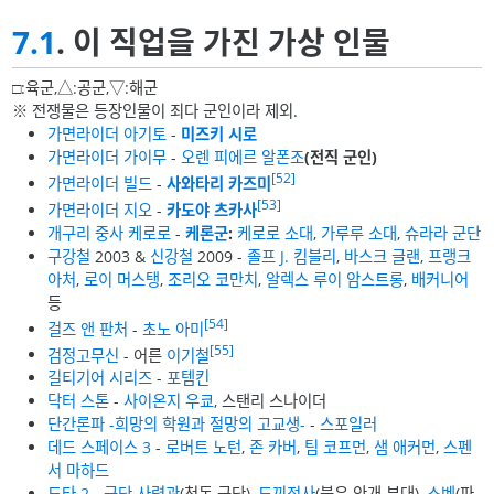
7.1
. 이 직업을 가진 가상 인물
□:육군,△:공군,▽:해군
※ 전쟁물은 등장인물이 죄다 군인이라 제외.
가면라이더 아기토
-
미즈키 시로
가면라이더 가이무
-
오렌 피에르 알폰조
(전직 군인)
[52]
가면라이더 빌드
-
사와타리 카즈미
[53]
가면라이더 지오
-
카도야 츠카사
개구리 중사 케로로
-
케론군
:
케로로 소대
,
가루루 소대
,
슈라라 군단
구강철
2003 &
신강철
2009 -
졸프 J. 킴블리
,
바스크 글랜
,
프랭크
아처
,
로이 머스탱
,
조리오 코만치
,
알렉스 루이 암스트롱
,
배커니어
등
[54]
걸즈 앤 판처
-
초노 아미
[55]
검정고무신
- 어른
이기철
길티기어 시리즈
-
포템킨
닥터 스톤
-
사이온지 우쿄
, 스탠리 스나이더
단간론파 -희망의 학원과 절망의 고교생-
-
스포일러
데드 스페이스 3
-
로버트 노턴
,
존 카버
,
팀 코프먼
,
샘 애커먼
,
스펜
서 마하드
도타 2
-
군단 사령관
(청동 군단),
도끼전사
(붉은 안개 부대),
스벤
(파