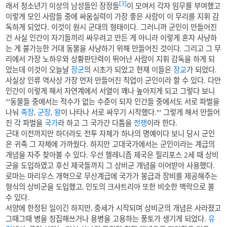
[3]
래서 청소년기 이상의 남성들인 장정들
이 모여서 각자 임무를 부여했고
이렇게 모인 사람들 중에 싸움실력이 가장 좋은 사람이 이 무리를 지휘 감
독하게 되었다. 이것이 원시 군대의 형태이다. 그러니까 군인이 만들어진
건 사실 인간이 자기들끼리 싸우려고 만든 게 아니라 이렇게 혼자 사냥하
는 게 불가능한 거대 동물을 사냥하기 위해 만들어진 것이다. 그리고 그 무
리에서 가장 노하우와 상황판단력이 뛰어난 사람이 지휘 감독을 하게 되
었는데 이것이 오늘날
장군
의 시초가 되었고 현재 이들은
장교
가 되었다.
사실상 인류 역사상 가장 먼저 만들어진 직업이 군인이라 할 수 있다. 다만
인간이 이렇게 해서 자연계에서 서열이 꽤나 높아지게 되고 그렇다 보니
'''동물들 중에서는 적수가 없는 수준이 되자 인간들 중에서도 서로 파벌을
나눠
족장
,
군장
,
왕
이 나타나 서로 싸우기 시작했다.''' 그렇게 해서 만들어
진 각 파벌을
국가
라 하고 그 국가간 다툼을
전쟁
이라 한다.
근대 이전까지만 하더라도 전투 자체가 하나의 명예이다 보니 당시 군인
은 귀족 그 자체에 가까웠다. 하지만 고대국가에서는 군인이라는 계급의
개념을 자주 찾아볼 수 있다. 우선 헬레니즘 제국은 필리포스 2세 때 상비
군을 도입하였고 후신 제국들까지 그 상비군 개념을 이어받아 사용했다.
로마는 마리우스 개혁으로 무산계급에 국가가 봉급과 장비를 제공해주는
형식의 상비군을 도입했고, 인도의 크샤트리아 또한 비슷한 맥락으로 볼
수 있다.
서양에 한정된 일이긴 하지만, 중세가 시작되며 상비군의 개념은 사라졌고
그때그때 병을 징집해쓰거나 용병을 고용하는 풍토가 생기게 되었다.
유