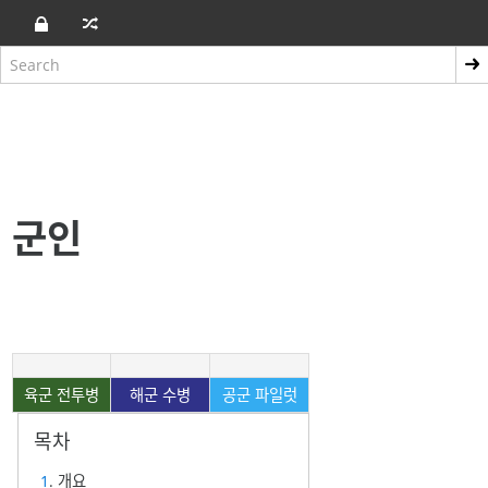
군인
육군 전투병
해군 수병
공군 파일럿
1
. 개요