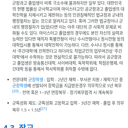
군항과고 졸업생이 비록 극소수에 불과하지만 일부 있다. 대한민국
의 현행 법률상 군사학교이며 마이스터고인 공군항과고 졸업생의 대
학진학을 지체시키고 제한하는 등의 인권침해적인 법규정과 군내의
행정절차는 없는 것으로 알려지고 있다. 혹여 그러한 법규정이나 군
내의 행정절차가 있(었)다면 이는 아주 대단히 큰 사회적 문제로 비
화될 수도 있다. 마이스터고 졸업생의 경우에도 본인 자신의 실력과
능력만 있다면 재직자 특별전형이 아닌 수시전형이나 정시전형 등의
대학입시를 통해서 대학진학이 가능하다. 다만, 수시나 정시를 통해
서 '주간대학'에 진학한다고 하더라도 직업군인의 업무여건상 '주간
대학'에서 수학하는 것은 현실적으로 불가능하다. 따라서 공군항과
고 졸업생은 방송통신대학, 사이버대학, 독학학위제, 학점은행제, 야
간대학 등을 통해서 학사학위를 취득할 수밖에 없다.
전문대학
군장학생
: 입학 - 2년간 재학 - 부사관 지원 / 재학기간 중
군장학생
에 선발되어 장학금을 지급받은경우 의무적으로 5년 복무
[20]
- 전역 혹은 1~3년 연장복무 - 장기복무합격 시 계속복무
군특성화 제도: 군특성화 고등학교 입학 - 3년간 재학 - 졸업 후 의무
[21]
복무 1.5 + 1.5년
4.3
.
장교