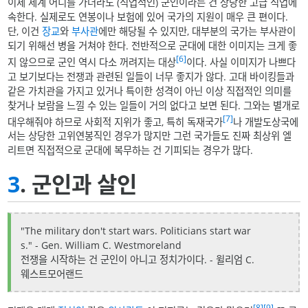
이제 세계 어디를 가더라도 (직업적인) 군인이라는 건 상당한 고급 직업에
속한다. 실제로도 연봉이나 보험에 있어 국가의 지원이 매우 큰 편이다.
단, 이건
장교
와
부사관
에만 해당될 수 있지만, 대부분의 국가는 부사관이
되기 위해선 병을 거쳐야 한다. 전반적으로 군대에 대한 이미지는 크게 좋
[6]
지 않으므로 군인 역시 다소 꺼려지는 대상
이다. 사실 이미지가 나쁘다
고 보기보다는 전쟁과 관련된 일들이 너무 좋지가 않다. 고대 바이킹들과
같은 가치관을 가지고 있거나 특이한 성격이 아닌 이상 직접적인 의미를
찾거나 보람을 느낄 수 있는 일들이 거의 없다고 보면 된다. 그와는 별개로
[7]
대우해줘야 하므로 사회적 지위가 좋고, 특히 독재국가
나 개발도상국에
서는 상당한 고위연봉직인 경우가 많지만 그런 국가들도 진짜 최상위 엘
리트면 직접적으로 군대에 복무하는 건 기피되는 경우가 많다.
3
. 군인과 살인
"The military don't start wars. Politicians start war
s." - Gen. William C. Westmoreland
전쟁을 시작하는 건 군인이 아니고 정치가이다. - 윌리엄 C.
웨스트모어랜드
[8]
[9]