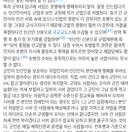
여주는 좋은 사례라 할 수 있다.
특히 군부대 입구에 서있는 초병에게 행패부리지 말자. 잘못 건드렸다가
는 민간인이라도 군법과 보안 규정에 의거 군법으로 처벌된다. 휴가 간 군
인이야 민간 사회 속에 있으니 민법의 영향이 더 강하지만 초병이 있는 곳
은 말 그대로 군사기지이기 때문에 군법의 영향이 훨씬 더 강한데, 이들을
[37]
폭행하다간 민간인 신분으로
국군교도소
에 수감될 수 있으며
만약 폭
[38]
행 후 총기 등 무기류를 강탈하면
'''민간인 신분으로 군법재판에 회
부'''되어 중형을 선고받을 수 있다. 당장 수하시 초병들의 권한은 절대적
인지라 초병의 지시에 불응하고 폭력을 휘두르면 얻어맞고 제압당해도 할
[39]
말이 없다.
초병의 수하는 원칙적으로는 아무리 높은 사람이라도 무시
할 수 없다.
군인이 민간인을 보호하는 직업인지라 민간인이 본인에게 행패를 부려도
일부러 참아주는 경우가 대다수이지만, 직접 시비 건다고 해서 군인이 10
0% 참고 맞아준다는 생각은 하지말자. 군대도 사람사는 곳이라 군인 때려
눕혔다는 허세 부릴려고 일부러 시비 걸었다가 그 군인이 그냥 징계 먹고
벌금 내고 말자는 마음먹고 끔찍한 수준으로 참교육을 해버려서 오히러
시비를 건 본인만 장애인이 되는 경우도 있다. (그 군인 입장에서는) 본인
이 처벌받고 시비 건 사람에게 배상해주거나, 설령 가까스로 처벌을 면했
다 하더라도 단순히 군생활이 꼬이는 선에서 끝나겠지만, 시비 건 사람은
허세 한번 부리겠다고 시비 걸다가 참교육 당하고 평생 불구가 되는 것이
다. 군인은 매일 체력단련과 훈련을 하는 사람들이다. 전투병과 기준으로