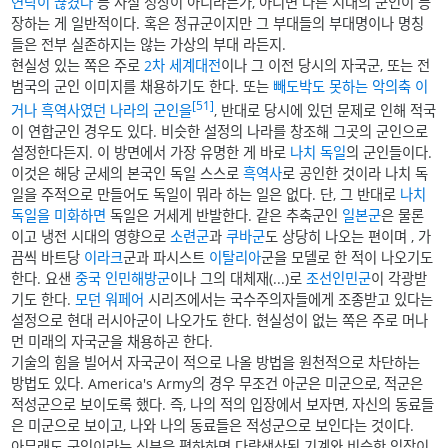
연락이 끊겼다
등 사실 정상이 아니라든가, 아니면 다른 시대의 군인이 등
장하는 게 일반적이다. 혹은 정규군이지만 그 부대들의 부대명이나 명칭
들은 전부 실존하지는 않는 가상의 부대 라든지.
현실성 있는 쪽은 주로
2차 세계대전
이나 그 이전 당시의 자국군, 또는 전
범국의 군인 이미지를 채용하기도 한다. 또는
빼도박도
못하는
악의축
이
[51]
거나
흑역사였던
나라의
군인을
, 반대로 당시에 있던 문제로 인해 적국
이 연합군인 경우도 있다. 비슷한 설정의 나라를 창조해 그곳의 군인으로
설정한다든지. 이 방면에서 가장 유명한 게 바로
나치 독일
의 군인들이다.
이것은 해당 군세의 본국인 독일 스스로
흑역사
로 공인한 것이라 나치 독
일을 주적으로 만들어도 독일이 뭐라 하는 일은 없다. 단, 그 반대로
나치
독일을 미화하면
독일은 거세게 반발한다. 같은 추축군인
일본군
은 물론
이고 냉전 시대의 영향으로
소련군
과
쿠바군
도 상당히 나오는 편이며 , 가
끔씩 바트당
이라크
군과 파시스트
이탈리아
군을 모델로 한 적이 나오기도
한다. 요샌
중국 인민해방군
이나 그의 대체재(...)로
조선인민군
이 각광받
기도 한다.
모던 워페어
시리즈에서는 국수주의자들에게 조종받고 있다는
설정으로 현대 러시아군이 나오가도 한다. 현실성이 없는 쪽은 주로 머나
먼 미래의 자국군을 채용하곤 한다.
기술의 힘을 빌어서 자국군이 적으로 나올 방법을 원천적으로 차단하는
방법도 있다. America's Army의 경우 무조건 아군은 미군으로, 적군은
적성군으로 보이도록 했다. 즉, 나의 적의 입장에서 보자면, 자신의 동료들
은 미군으로 보이고, 나와 나의 동료들은 적성군으로 보인다는 것이다.
아무래도 군인이라는 신분을 폄하하면 다량생산된 기계와 비슷한 입장이