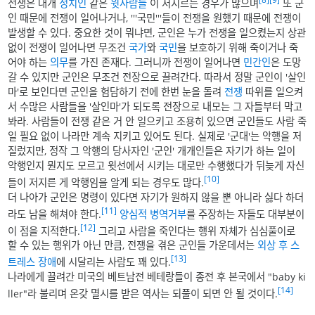
전쟁은 대개
정치인
같은
윗사람들
이 저지르는 경우가 많으며
또 군
인 때문에 전쟁이 일어나거나, '''국민'''들이 전쟁을 원했기 때문에 전쟁이
발생할 수 있다. 중요한 것이 뭐냐면, 군인은 누가 전쟁을 일으켰는지 상관
없이 전쟁이 일어나면 무조건
국가
와
국민
을 보호하기 위해 죽이거나 죽
어야 하는
의무
를 가진 존재다. 그러니까 전쟁이 일어나면
민간인
은 도망
갈 수 있지만 군인은 무조건 전장으로 끌려간다. 따라서 정말 군인이 '살인
마'로 보인다면 군인을 험담하기 전에 한번 눈을 돌려
전쟁
따위를 일으켜
서 수많은 사람들을 '살인마'가 되도록 전장으로 내모는 그 자들부터 막고
봐라. 사람들이 전쟁 같은 거 안 일으키고 조용히 있으면 군인들도 사람 죽
일 필요 없이 나라만 계속 지키고 있어도 된다. 실제로 '군대'는 악행을 저
질렀지만, 정작 그 악행의 당사자인 '군인' 개개인들은 자기가 하는 일이
악행인지 뭔지도 모르고 윗선에서 시키는 대로만 수행했다가 뒤늦게 자신
[10]
들이 저지른 게 악행임을 알게 되는 경우도 많다.
더 나아가 군인은 명령이 있다면 자기가 원하지 않을 뿐 아니라 싫다 하더
[11]
라도 남을 해쳐야 한다.
양심적 병역거부
를 주장하는 자들도 대부분이
[12]
이 점을 지적한다.
그리고 사람을 죽인다는 행위 자체가 심심풀이로
할 수 있는 행위가 아닌 만큼, 전쟁을 겪은 군인들 가운데서는
외상 후 스
[13]
트레스 장애
에 시달리는 사람도 꽤 있다.
나라에게 끌려간 미국의 베트남전 베테랑들이 종전 후 본국에서 "baby ki
[14]
ller"라 불리며 온갖 멸시를 받은 역사는 되풀이 되면 안 될 것이다.