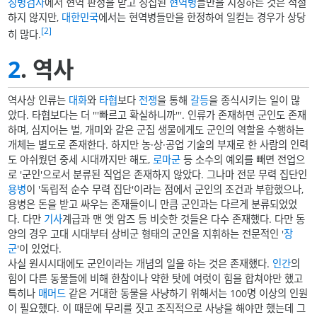
징병검사
에서 현역 판정을 받고 징집된
현역병
들만을 지칭하는 것은 적절
하지 않지만,
대한민국
에서는 현역병들만을 한정하여 일컫는 경우가 상당
[2]
히 많다.
2
. 역사
역사상 인류는
대화
와
타협
보다
전쟁
을 통해
갈등
을 종식시키는 일이 많
았다. 타협보다는 더 '''빠르고 확실하니까'''. 인류가 존재하면 군인도 존재
하며, 심지어는 벌, 개미와 같은 군집 생물에게도 군인의 역할을 수행하는
개체는 별도로 존재한다. 하지만 농·상·공업 기술의 부재로 한 사람의 인력
도 아쉬웠던 중세 시대까지만 해도,
로마군
등 소수의 예외를 빼면 전업으
로 '군인'으로서 분류된 직업은 존재하지 않았다. 그나마 전문 무력 집단인
용병
이 '독립적 순수 무력 집단'이라는 점에서 군인의 조건과 부합했으나,
용병은 돈을 받고 싸우는 존재들이니 만큼 군인과는 다르게 분류되었었
다. 다만
기사
계급과 맨 앳 암즈 등 비슷한 것들은 다수 존재했다. 다만 동
양의 경우 고대 시대부터 상비군 형태의 군인을 지휘하는 전문적인 '
장
군
'이 있었다.
사실 원시시대에도 군인이라는 개념의 일을 하는 것은 존재했다.
인간
의
힘이 다른 동물들에 비해 한참이나 약한 탓에 여럿이 힘을 합쳐야만 했고
특히나
매머드
같은 거대한 동물을 사냥하기 위해서는 100명 이상의 인원
이 필요했다. 이 때문에 무리를 짓고 조직적으로 사냥을 해야만 했는데 그