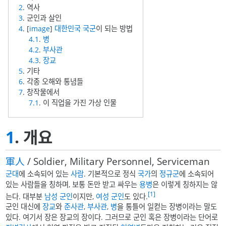
2
. 역사
3
. 군인과 살인
4
.
[
image
]
대한민국 국군
이 되는 방법
4.1
.
병
4.2
.
부사관
4.3
.
장교
5
. 기타
6
. 각종 오해와 통념들
7
. 창작물에서
7.1
. 이 직업을 가진 가상 인물
1
. 개요
軍
人
/ Soldier, Military Personnel, Serviceman
군대
에 소속되어 있는
사람
. 기본적으로 정식
국가
의
정규군
에 소속되어
있는 사람들을 칭하며, 보통 돈만 받고 싸우는
용병
은 이렇게 칭하지는 않
[1]
는다. 대부분
남성 군인
이지만,
여성 군인
도 있다.
군인 대신에
장교
와
준사관
,
부사관
,
병
을 통틀어 일컫는 장병이라는 말도
있다. 여기서 장은 장교의 장이다. 그러므로 군인 혹은 장병이라는 단어로