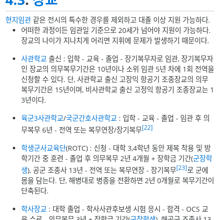
현지임관
같은 전시의 특수한 경우를 제외하고 대졸 이상 지원 가능하다.
어떠한 과정이든 임관일 기준으로 20세가 넘어야 지원이 가능하다.
장교의 나이가 지나치게 어리면 지휘에 문제가 발생하기 때문이다.
사관학교
출신 : 입학 - 교육 - 졸업 - 장기복무자로 임관, 장기복무자
인 장교의 의무복무기간은 10년이나 소위 임관 5년 차에 1회 전역을
신청할 수 있다. 단, 사관학교 출신 고장익 항공기 조종장교의 의무
복무기간은 15년이며, 비사관학교 출신 고정익 항공기 조종장교는 1
3년이다.
육군3사관학교
/
국군간호사관학교
: 입학 - 교육 - 졸업 - 임관 후 의
[22]
무복무 6년 - 전역 또는 복무연장/장기복무
학생군사교육단
(ROTC) : 신청 - 대학 3,4학년 동안 제복 착용 및 방
학기간 중 훈련 - 졸업 후 의무복무 2년 4개월 + 장학금 기간(
군장학
[23]
생
), 공군 조종사 13년 - 전역 또는 복무연장 - 장기복무
로 군에
몸을 담는다. 단, 해병대로 병종을 전환하면 2년 0개월로 복무기간이
단축된다.
학사장교
: 대학 졸업 - 학사사관후보생 시험 응시 - 합격 - OCS 교
육 수료 - 의무복무 3년 + 장학금 기간(
군장학생
), 해공군 조종사 13