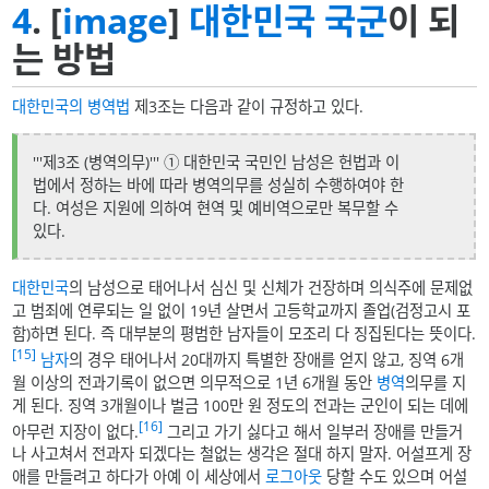
4
.
[
image
]
대한민국 국군
이 되
는 방법
대한민국의 병역법
제3조는 다음과 같이 규정하고 있다.
'''제3조 (병역의무)''' ① 대한민국 국민인 남성은 헌법과 이
법에서 정하는 바에 따라 병역의무를 성실히 수행하여야 한
다. 여성은 지원에 의하여 현역 및 예비역으로만 복무할 수
있다.
대한민국
의 남성으로 태어나서 심신 및 신체가 건장하며 의식주에 문제없
고 범죄에 연루되는 일 없이 19년 살면서 고등학교까지 졸업(검정고시 포
함)하면 된다. 즉 대부분의 평범한 남자들이 모조리 다 징집된다는 뜻이다.
[15]
남자
의 경우 태어나서 20대까지 특별한 장애를 얻지 않고, 징역 6개
월 이상의 전과기록이 없으면 의무적으로 1년 6개월 동안
병역
의무를 지
게 된다. 징역 3개월이나 벌금 100만 원 정도의 전과는 군인이 되는 데에
[16]
아무런 지장이 없다.
그리고 가기 싫다고 해서 일부러 장애를 만들거
나 사고쳐서 전과자 되겠다는 철없는 생각은 절대 하지 말자. 어설프게 장
애를 만들려고 하다가 아예 이 세상에서
로그아웃
당할 수도 있으며 어설