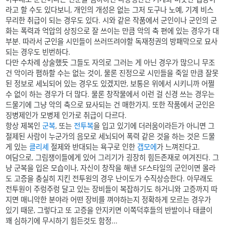
라고 할 수도 있다보니, 개인의 개성은 없는 그저 도구나 노예, 기계 비스
무리한 취급이 되는 경우도 있다. 시와 같은 작품에서 군인이나 군인의 군
화는 폭력과 억압의 상징으로 잘 쓰이는 만큼 악의 축 편에 있는 경우가 대
부분. 따라서 군인을 시민들이 쓰러뜨려야할 독재정권의 방패막으로 묘사
되는 경우도 빈번하다.
다만 수차례 상술했듯 그들도 자의로 그러는 게 아닌 경우가 많으니 무조
건 악이라 폄하할 수는 없는 것이, 물론 진정으로 시민들을 죽일 만큼 잘못
된 정보로 세뇌되어 있는 경우도 있겠지만, 보통은 위에서 시키니까 어쩔
수 없이 하는 경우가 더 많다. 물론 창작물에서 이런 걸 신경 쓰는 경우는
드물기에 그냥 악의 축으로 묘사되는 건 매한가지. 또한 작품에서 군인은
징병제인가 모병제 인가로 취급이 다르다.
항상 제복인
군복
, 또는
전투복
을 입고 있기에 더러움이라든가 아니면 그
절제된 사람이 누군가의 음모로 세뇌되어 폭력 같은 것을 하는 것은 드물
게 있는
클리셰
절제와 반대되는 욕구로 인한
갭모에
가 느껴진다고.
여담으로, 그림쟁이들에게 있어 그리기가 굉장히 힘든존재로 여겨진다. 그
냥 군복을 입은 모습이나, 자신이 창작을 해낸 SF스타일의 군인이면 몰라
도 고증을 충실히 지킨 전투원의 경우 난이도가 수직상승한다. 아무래도
전투원이 주렁주렁 달고 있는 장비들이 복잡하기도 하거니와 고증까지 따
지면 매니악한 분야라 어떤 장비를 껴야하는지 정확하게 모르는 경우가
있기 때문, 그렇다고 또 고증을 안지키면 이쪽덕후들의 반발이나 태클이
꽤 심하기에 무시하기 힘든것도 함정...