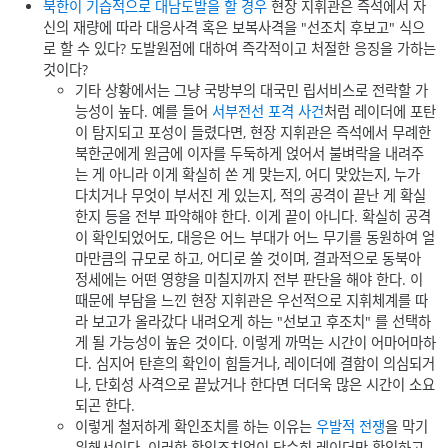
북한이 기습적으로 대남도발을 할 경우
현장 지휘관은 즉석에서 자
신의 재량에 따라 대응사격 혹은 보복사격을 "선조치 후보고" 식으
로 할 수 있다? 도발원점에 대하여 즉각적이고 처절한 응징을 가하는
것이다?
기타 상황에서는 그냥 국방부의 대국민 립서비스로 전락할 가
능성이 높다. 예를 들어
서부전선 포격 사건
처럼 레이더에 포탄
이 탐지되고 포성이 들렸다면, 현장 지휘관은 즉석에서 무례한
북한군에게 원금에 이자를 두둑하게 얹어서 불벼락을 내려주
는 게 아니라 이게 확실히 쏜 게 맞는지, 어디 맞았는지, 누가
다치거나 무엇이 부서진 게 있는지, 적의 공격이 끝난 게 확실
한지 등을 전부 파악해야 한다. 이게 끝이 아니다. 확실히 공격
이 확인되었어도, 대응은 어느 부대가 어느 무기를 동원하여 얼
마만큼의 규모로 하고, 어디로 쏠 것이며, 결과적으로 동북아
정세에는 어떤 영향을 미칠지까지 전부 판단을 해야 한다. 이
때문에 부담을 느낀 현장 지휘관은 우선적으로 지휘체계를 따
라 보고가 올라갔다 내려오게 하는 "선보고 후조치" 를 선택하
게 될 가능성이 높은 것이다. 이렇게 까먹는 시간이 어마어마하
다. 심지어 탄흔의 확인이 힘들거나, 레이더에 결함이 의심되거
나, 단회성 사격으로 끝났거나 한다면 더더욱 많은 시간이 소요
되곤 한다.
이렇게 철저하게 확인조치를 하는 이유는
우발적 전쟁
을 막기
위해서이다. 이러한 확인조치없이 단순히 레이더만 확인하고