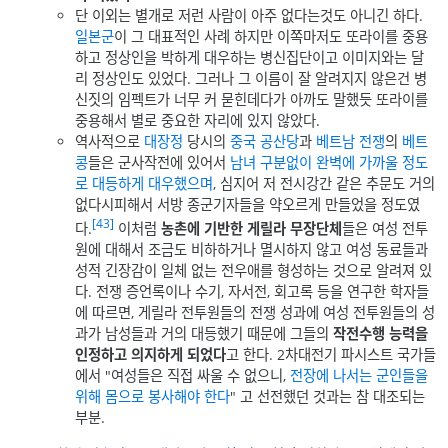
단 이외는 별개로 저런 사람이 아주 없다는것도 아니긴 하다.
일본군
이 그 대표적인 사례 하지만 이쪽마저도 또라이를 중용
하고 정상인을 박하게 대우하는 병신집단이고 이미지와는 달
리 정상인도 있었다. 그러나 그 이름이 잘 알려지지 않은건 병
신짓의 임펙트가 너무 커 묻힌데다가 아까도 말했듯 또라이를
중용해서 별로 중요한 자리에 있지 않았다.
역사적으로
대장정
당시의
중국 공산당
과
베트남 전쟁
의
베트
콩
들은 군사작전에 있어서
남녀 구분없이 완벽에 가까울 정도
로 대등하게 대우했으며
, 심지어 저 전시강간 같은 추문도 거의
없다시피해서 서방 종군기자들을 약오르게 만들었을 정도였
[43]
다.
이처럼
농촌에 기반한 게릴라 무장단체
들은 여성 전투
원에 대해서 조금도 비하하거나 멸시하지 않고 여성 동료들과
성적 긴장감이 일체 없는 전우애를 형성하는 것으로 알려져 있
다. 전쟁 증언록이나 수기, 자서전, 회고록 등을 연구한 학자들
에 따르면, 게릴라 전투원들의 전쟁 성과에 여성 전투원들의 성
과가 남성들과 거의 대등했기 때문에 그들의
작전수행 능력을
인정하고 의지하게 되었다
고 한다. 2차대전기 파시스트 국가들
에서 "여성들은 직접 싸울 수 없으니,
전장에 나서는 군인들을
위해 몸으로 봉사해야 한다
" 고 선전했던 것과는 참 대조되는
부분.