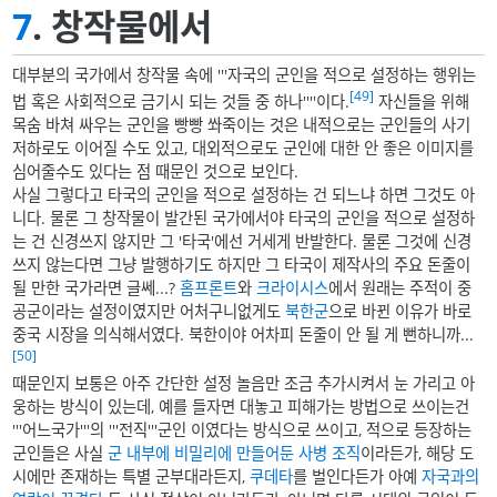
7
. 창작물에서
대부분의 국가에서 창작물 속에 '''자국의 군인을 적으로 설정하는 행위는
[49]
법 혹은 사회적으로 금기시 되는 것들 중 하나''''이다.
자신들을 위해
목숨 바쳐 싸우는 군인을 빵빵 쏴죽이는 것은 내적으로는 군인들의 사기
저하로도 이어질 수도 있고, 대외적으로도 군인에 대한 안 좋은 이미지를
심어줄수도 있다는 점 때문인 것으로 보인다.
사실 그렇다고 타국의 군인을 적으로 설정하는 건 되느냐 하면 그것도 아
니다. 물론 그 창작물이 발간된 국가에서야 타국의 군인을 적으로 설정하
는 건 신경쓰지 않지만 그 '타국'에선 거세게 반발한다. 물론 그것에 신경
쓰지 않는다면 그냥 발행하기도 하지만 그 타국이 제작사의 주요 돈줄이
될 만한 국가라면 글쎄...?
홈프론트
와
크라이시스
에서 원래는 주적이 중
공군이라는 설정이였지만 어처구니없게도
북한군
으로 바뀐 이유가 바로
중국 시장을 의식해서였다. 북한이야 어차피 돈줄이 안 될 게 뻔하니까...
[50]
때문인지 보통은 아주 간단한 설정 놀음만 조금 추가시켜서 눈 가리고 아
웅하는 방식이 있는데, 예를 들자면 대놓고 피해가는 방법으로 쓰이는건
'''어느국가'''의 '''전직'''군인 이였다는 방식으로 쓰이고, 적으로 등장하는
군인들은 사실
군 내부에 비밀리에 만들어둔 사병 조직
이라든가, 해당 도
시에만 존재하는 특별 군부대라든지,
쿠데타
를 벌인다든가 아예
자국과의