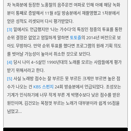
차 녹화분에 등장한 노홍철의 음주운전 여파로 인해 아예 해당 녹화
분이 통째로 증발해서 11월 8일 방송분에서 재촬영했고 1차분에서
얻은 성적도 리셋되어 다시 평가받았다.
[3]
밑에서도 언급했지만 '나는 가수다'의 특징인 청중의 투표를 통한
순위 결정은 없었고 엄밀하게 말하면
토토즐
의 2014년 버전으로 보
아도 무방하다. 만약 순위 투표를 했다면 프로그램의 원래 기획 의도
를 벗어날 가능성이 높아서 취소한 것으로 보인다.
[4]
당시 나이 4~5살인 1990년대의 노래를 모르는 사람들에게 평가
받기 위해서라고 한다.
[5]
사실 노래방 점수는 잘 부르든 못 부르든 크게만 부르면 높은 점
수가 나오는 건
KBS
스펀지
24회 방송분에서 언급되었다. 조성모는
기계가 인식하기에 너무 작게 부른 게 박명수보다 낮은 점수를 받은
원인이며, 김건모는 목청껏 부르는 노래가 대부분이라 쉽게 95점을
넘었고...