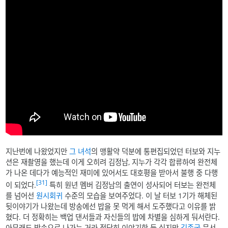
지난번에 나왔었지만
그 녀석
의 맹활약 덕분에 통편집되었던 터보와 지누
션은 재촬영을 했는데 이게 오히려 김정남, 지누가 각각 합류하여 완전체
가 나온 데다가 예능적인 재미에 있어서도 대호평을 받아서 불행 중 다행
[31]
이 되었다.
특히 원년 멤버 김정남의 출연이 성사되어 터보는 완전체
를 넘어선
원시회귀
수준의 모습을 보여주었다. 이 날 터보 1기가 해체된
뒷이야기가 나왔는데 방송에선 밥을 못 먹게 해서 도주했다고 이유를 밝
혔다. 더 정확히는 백업 댄서들과 자신들의 밥에 차별을 심하게 둬서란다.
아무래도 방송으로 나가는 거라 적당히 이야기한 듯 싶지만
김종국
문서