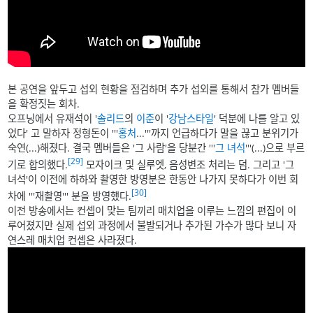
본 공연을 앞두고 섭외 현황을 점검하며 추가 섭외를 통해서 참가 멤버들
을 확정짓는 회차.
오프닝에서 유재석이 '
솔리드
의
이준
이 '
강남스타일
' 덕분에 나를 알고 있
었다' 고 말하자 정형돈이 '''
홍처
...'''까지 언급하다가 말을 끊고 분위기가
숙연(...)해졌다. 결국 멤버들은 '그 사람'을 당분간 '''
그 녀석
'''(...)으로 부르
[29]
기로 합의했다.
모자이크 및 실루엣, 음성변조 처리는 덤. 그리고 '그
녀석'이 이전에 하하와 촬영한 방영분은 한동안 나가지 못하다가 이번 회
[30]
차에 '''재촬영''' 분을 방영했다.
이전 방송에서는 컨셉이 맞는 팀끼리 매치업을 이루는 느낌의 편집이 이
루어졌지만 실제 섭외 과정에서 불발되거나 추가된 가수가 많다 보니 자
연스레 매치업 컨셉은 사라졌다.