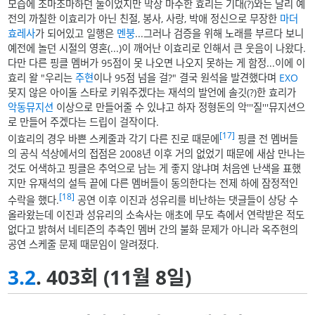
모습에 조마조마하던 둘이었지만 막상 마주한 효리는 기대(?)와는 달리 예
전의 까칠한 이효리가 아닌 친절, 봉사, 사랑, 박애 정신으로 무장한
마더
효레사
가 되어있고 일행은
멘붕
...그러나 검증을 위해 노래를 부르다 보니
예전에 놀던 시절의 영혼(...)이 깨어난 이효리로 인해서 큰 웃음이 나왔다.
다만 다른 핑클 멤버가 95점이 못 나오면 나오지 못하는 게 함정...이에 이
효리 왈 "우리는
주현
이나 95점 넘을 걸?" 결국 원석을 발견했다며
EXO
못지 않은 아이돌 스타로 키워주겠다는 재석의 발언에 솔깃(?)한 효리가
악동뮤지션
이상으로 만들어줄 수 있냐고 하자 정형돈의 악'''질'''뮤지션으
로 만들어 주겠다는 드립이 걸작이다.
[17]
이효리의 경우 바쁜 스케줄과 각기 다른 진로 때문에
핑클 전 멤버들
의 공식 석상에서의 접점은 2008년 이후 거의 없었기 때문에 새삼 만나는
것도 어색하고 핑클은 추억으로 남는 게 좋지 않냐며 처음엔 난색을 표했
지만 유재석의 설득 끝에 다른 멤버들이 동의한다는 전제 하에 잠정적인
[18]
수락을 했다.
공연 이후 이진과 성유리를 비난하는 댓글들이 상당 수
올라왔는데 이진과 성유리의 소속사는 애초에 무도 측에서 연락받은 적도
없다고 밝혀서 네티즌의 추측인 멤버 간의 불화 문제가 아니라 옥주현의
공연 스케줄 문제 때문임이 알려졌다.
3.2
. 403회 (11월 8일)