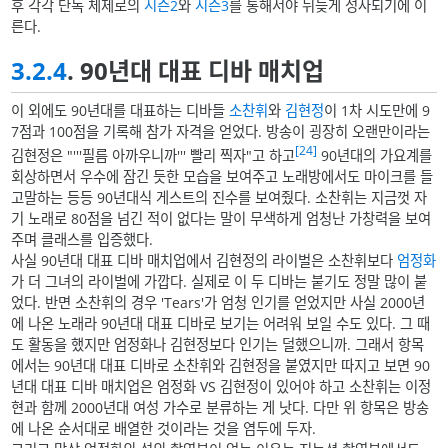
후 각각 단독 체제로의
시즌2
와
시즌3
를 통해서야 뒤늦게 성사되기에 이
른다.
3.2.4
. 90년대 대표 디바 매치업
이 외에도 90년대를 대표하는 디바들
소찬휘
와
김현정
이 1차 시도만에 9
7점과 100점을 기록해 참가 자격을 얻었다. 방송이 굉장히 오랜만이라는
[24]
김현정은 "'''필름 아까우니까''' 빨리 찍자"고 하고
90년대의 가요계를
회상하면서 우수에 잠긴 듯한 모습을 보여주고 노래방에서도 마이크를 들
고말하는 등등 90년대식 게스트의 진수를 보여줬다. 소찬휘는 지금껏 자
기 노래로 80점을 넘긴 적이 없다는 말이 무색하게 엄청난 가창력을 보여
주며 클래스를 입증했다.
사실 90년대 대표 디바 매치업에서 김현정의 라이벌은 소찬휘보다
엄정화
가 더 그녀의 라이벌에 가깝다. 실제로 이 두 디바는 붙기도 정말 많이 붙
었다. 반면 소찬휘의 경우 'Tears'가 엄청 인기를 얻었지만 사실 2000년
에 나온 노래라 90년대 대표 디바로 보기는 어려워 보일 수도 있다. 그 때
도 활동을 했지만 엄정화나 김현정보다 인기는 덜했으니까. 그래서 항목
에서는 90년대 대표 디바로 소찬휘와 김현정을 붙였지만 따지고 보면 90
년대 대표 디바 매치업은 엄정화 VS 김현정이 있어야 하고 소찬휘는 이정
현과 함께 2000년대 여성 가수로 분류하는 게 낫다. 다만 위 항목은 방송
에 나온 순서대로 배열한 것이라는 것을 염두에 두자.