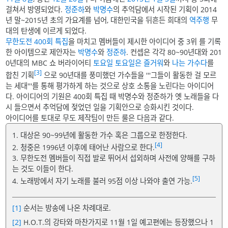
걸쳐서 방영되었다.
정준하
와
박명수
의 추억담에서 시작된 기획이 2014
년 말~2015년 초의 가요계를 넘어, 대한민국을 뒤흔든 희대의
역주행
무
대의 탄생에 이르게 되었다.
무한도전 400회 특집
을 마치고 멤버들이 제시한 아이디어 중 3위 를 기록
한 아이템으로 제안자는
박명수
와
정준하
. 컨셉은 각각 80~90년대와 201
0년대의 MBC 쇼 버라이어티
토요일 토요일은 즐거워
와
나는 가수다
를
[3]
합친 기획
으로 90년대를 풍미했던 가수들을 '''그들이 활동한 걸 모르
는 세대'''를 통해 평가하게 하는 것으로 상호 소통을 노린다는 아이디어
다. 아이디어의 기원은 400회 특집 때 박명수와 정준하가 옛 노래들을 다
시 들으면서 추억담에 젖었던 일을 기획안으로 승화시킨 것이다.
아이디어를 토대로 무도 제작팀이 만든 룰은 다음과 같다.
1. 대상은 90~99년에 활동한 가수 혹은 그룹으로 한정한다.
[4]
2. 청중은 1996년 이후에 태어난 사람으로 한다.
3. 무한도전 멤버들이 직접 발로 뛰어서 섭외하며 사전에 양해를 구하
는 것도 이들이 한다.
[5]
4. 노래방에서 자기 노래를 불러 95점 이상 나와야 출연 가능.
[1]
순서는 방송에 나온 차례대로.
[2]
H.O.T.의 강타와 마찬가지로 11월 1일 예고편에는 등장했으나 1