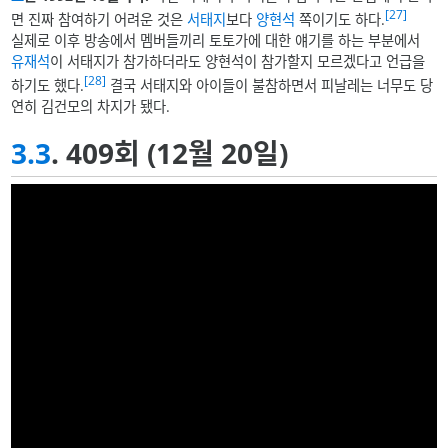
[27]
면 진짜 참여하기 어려운 것은
서태지
보다
양현석
쪽이기도 하다.
실제로 이후 방송에서 멤버들끼리 토토가에 대한 얘기를 하는 부분에서
유재석
이 서태지가 참가하더라도 양현석이 참가할지 모르겠다고 언급을
[28]
하기도 했다.
결국 서태지와 아이들이 불참하면서 피날레는 너무도 당
연히 김건모의 차지가 됐다.
3.3
. 409회 (12월 20일)