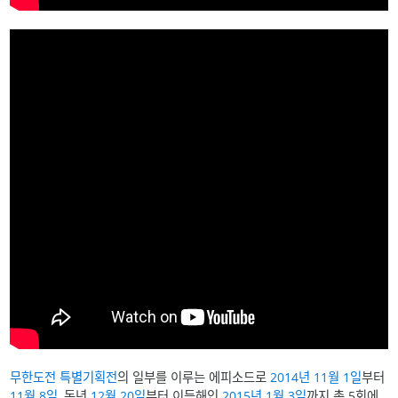
무한도전 특별기획전
의 일부를 이루는 에피소드로
2014년
11월 1일
부터
11월 8일
, 동년
12월 20일
부터 이듬해인
2015년
1월 3일
까지 총 5회에