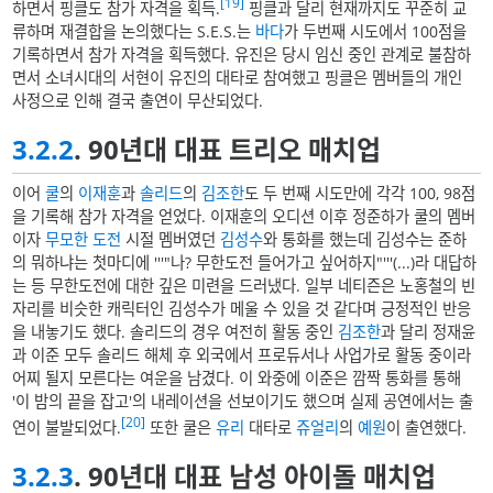
[19]
하면서 핑클도 참가 자격을 획득.
핑클과 달리 현재까지도 꾸준히 교
류하며 재결합을 논의했다는 S.E.S.는
바다
가 두번째 시도에서 100점을
기록하면서 참가 자격을 획득했다. 유진은 당시 임신 중인 관계로 불참하
면서 소녀시대의 서현이 유진의 대타로 참여했고 핑클은 멤버들의 개인
사정으로 인해 결국 출연이 무산되었다.
3.2.2
. 90년대 대표 트리오 매치업
이어
쿨
의
이재훈
과
솔리드
의
김조한
도 두 번째 시도만에 각각 100, 98점
을 기록해 참가 자격을 얻었다. 이재훈의 오디션 이후 정준하가 쿨의 멤버
이자
무모한 도전
시절 멤버였던
김성수
와 통화를 했는데 김성수는 준하
의 뭐하냐는 첫마디에 '''"나? 무한도전 들어가고 싶어하지"'''(...)라 대답하
는 등 무한도전에 대한 깊은 미련을 드러냈다. 일부 네티즌은 노홍철의 빈
자리를 비슷한 캐릭터인 김성수가 메울 수 있을 것 같다며 긍정적인 반응
을 내놓기도 했다. 솔리드의 경우 여전히 활동 중인
김조한
과 달리 정재윤
과 이준 모두 솔리드 해체 후 외국에서 프로듀서나 사업가로 활동 중이라
어찌 될지 모른다는 여운을 남겼다. 이 와중에 이준은 깜짝 통화를 통해
'이 밤의 끝을 잡고'의 내레이션을 선보이기도 했으며 실제 공연에서는 출
[20]
연이 불발되었다.
또한 쿨은
유리
대타로
쥬얼리
의
예원
이 출연했다.
3.2.3
. 90년대 대표 남성 아이돌 매치업