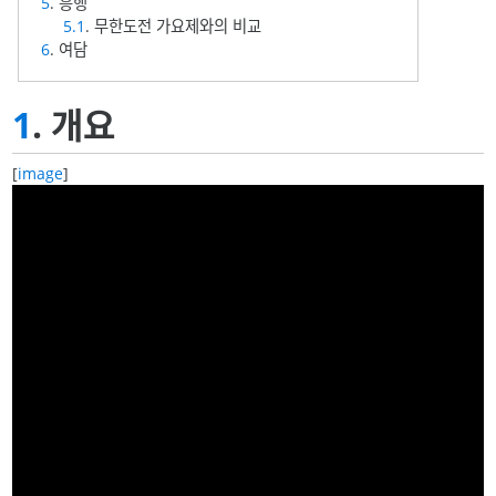
5
. 흥행
5.1
. 무한도전 가요제와의 비교
6
. 여담
1
. 개요
[
image
]