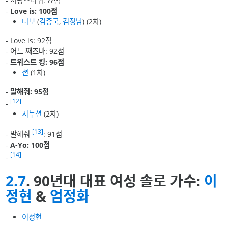
- 사랑스러워: ??점
-
Love is: 100점
터보
(
김종국
,
김정남
) (2차)
- Love is: 92점
- 어느 째즈바: 92점
-
트위스트 킹: 96점
션
(1차)
-
말해줘: 95점
[12]
-
지누션
(2차)
[13]
- 말해줘
: 91점
-
A-Yo: 100점
[14]
-
2.7
. 90년대 대표 여성 솔로 가수:
이
정현
&
엄정화
이정현