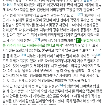
와
터보
문서에 적혀있는 내용은 이것보다 매우 많이 어둡다. 여기에 뒤늦
게 와서 자초지종을 들은 김정남이 어리둥절한 표정을 짓자 김종국이 "그
[32]
냥 가볍게 이야기했어"라고 조용히 말하는 장면도 있다.
예전이나 지
금이나 사실대로 풀면 파장이 장난이 아닌 건이라 적당히 둘러댄 것. 후에
김정남도 종국의 의도를 눈치체고 맞장구 쳐준다. 그래봐야 시청자들은
인터넷으로 다 찾아내지만. 지누션의 경우 본래는 지누가 등장하지 못할
것 같다고 했으나 그 뒤에 션과의 전화통화를 계기로 출연하게 되었는데
[33]
그 계기가 어째 짠하다.
션이 지누에게 말하기를 '''
사람들이 자기
를 가수가 아니고 사회봉사자로 안다고 해서
''' 출연하게 되었다. 터보와
지누션은 오랜만에 만남에도 불구하고 녹슬지 않은 호흡을 보여주며 추억
[34]
[35]
을 돋게 했다.
지누는 예전의 카리스마와는 달리 매우 귀여운 모습
으로 화제가 되기도 했다. 션은 자신이 자원봉사자보다 가수로 알려지고
싶다는 것이 사실인 듯 무대에 매우 서고 싶어하는 의욕을 보여주기도 했
다. 다만 막상 '말해줘' 시작 부분에서는 둘 다 어쩔 줄 몰라했는데 많이들
알다시피 이 노래는 엄정화의 피처링으로 시작하다 보니 부를 사람이 없
는 것. 그런 관계로 정형돈이 엄정화로 빙의(?)해 피처링을 해줬다.
[36]
특히 근 10년 만에 예능 출연하는 김정남
의 맹활약이 그야말로 압권.
쉴 새 없이 빵빵 터뜨렸으며 오랜 기간 밤무대 행사 를 뛰어온 덕분에 활동
당시 안무를 완벽하게 기억하는 것은 물론 오히려 그 시절 이상의 각기춤
솜씨를 선보이며 감탄을 불러일으키기도 했다. 특히 밤무대 버전 1인 2역