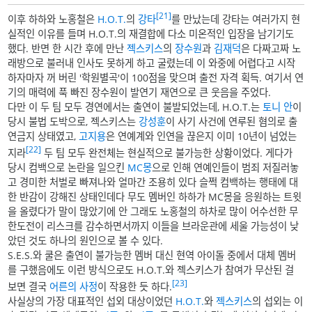
[21]
이후 하하와 노홍철은
H.O.T.
의
강타
를 만났는데 강타는 여러가지 현
실적인 이유를 들며 H.O.T.의 재결합에 다소 미온적인 입장을 남기기도
했다. 반면 한 시간 후에 만난
젝스키스
의
장수원
과
김재덕
은 다짜고짜 노
래방으로 불러내 인사도 못하게 하고 굴렸는데 이 와중에 어렵다고 시작
하자마자 꺼 버린 '학원별곡'이 100점을 맞으며 출전 자격 획득. 여기서 연
기의 매력에 푹 빠진 장수원이 발연기 재연으로 큰 웃음을 주었다.
다만 이 두 팀 모두 경연에서는 출연이 불발되었는데, H.O.T.는
토니 안
이
당시 불법 도박으로, 젝스키스는
강성훈
이 사기 사건에 연루된 혐의로 출
연금지 상태였고,
고지용
은 연예계와 인연을 끊은지 이미 10년이 넘었는
[22]
지라
두 팀 모두 완전체는 현실적으로 불가능한 상황이었다. 게다가
당시 컴백으로 논란을 일으킨
MC몽
으로 인해 연예인들이 범죄 저질러놓
고 경미한 처벌로 빠져나와 얼마간 조용히 있다 슬쩍 컴백하는 행태에 대
한 반감이 강해진 상태인데다 무도 멤버인 하하가 MC몽을 응원하는 트윗
을 올렸다가 말이 많았기에 안 그래도 노홍철의 하차로 많이 어수선한 무
한도전이 리스크를 감수하면서까지 이들을 브라운관에 세울 가능성이 낮
았던 것도 하나의 원인으로 볼 수 있다.
S.E.S.와 쿨은 출연이 불가능한 멤버 대신 현역 아이돌 중에서 대체 멤버
를 구했음에도 이런 방식으로도 H.O.T.와 젝스키스가 참여가 무산된 걸
[23]
보면 결국
어른의 사정
이 작용한 듯 하다.
사실상의 가장 대표적인 섭외 대상이었던
H.O.T.
와
젝스키스
의 섭외는 이