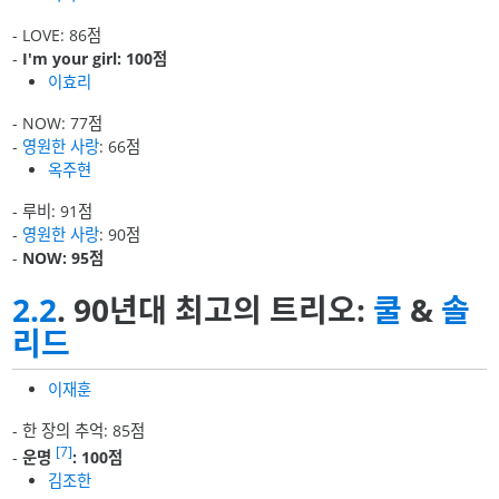
- LOVE: 86점
-
I'm your girl: 100점
이효리
- NOW: 77점
-
영원한 사랑
: 66점
옥주현
- 루비: 91점
-
영원한 사랑
: 90점
-
NOW: 95점
2.2
. 90년대 최고의 트리오:
쿨
&
솔
리드
이재훈
- 한 장의 추억: 85점
[7]
-
운명
: 100점
김조한