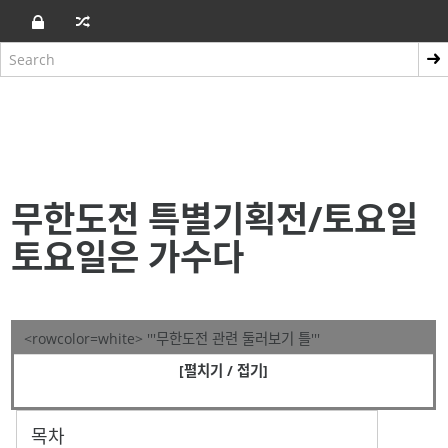
무한도전 특별기획전/토요일
토요일은 가수다
<rowcolor=white> '''무한도전 관련 둘러보기 틀'''
[펼치기 / 접기]