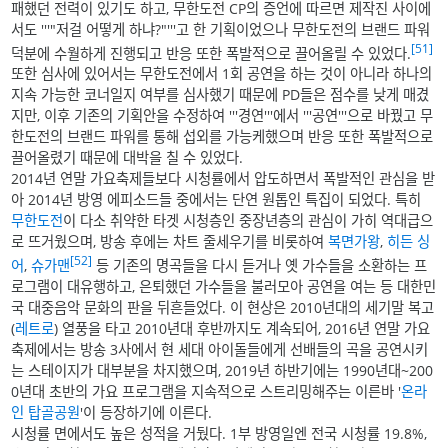
패했던 전력이 있기도 하고, 무한도전 CP의 증언에 따르면 제작진 사이에
서도 '''"저걸 어떻게 하냐?"'''고 한 기획이었으나 무한도전의 브랜드 파워
[51]
덕분에 수월하게 진행되고 반응 또한 폭발적으로 끌어올릴 수 있었다.
또한 심사에 있어서는 무한도전에서 1회 공연을 하는 것이 아니라 하나의
지속 가능한 코너일지 여부를 심사했기 때문에 PD들은 점수를 낮게 매겼
지만, 이후 기존의 기획안을 수정하여 '''경연'''에서 '''공연'''으로 바꿨고 무
한도전의 브랜드 파워를 통해 섭외를 가능케했으며 반응 또한 폭발적으로
끌어올렸기 때문에 대박을 칠 수 있었다.
2014년 연말 가요축제들보다 시청률에서 압도하면서 폭발적인 관심을 받
아 2014년 방영 에피소드들 중에서는 단연 원톱인 특집이 되었다. 특히
무한도전
이 다소 취약한 타겟 시청층인 중장년층의 관심이 가히 역대급으
로 뜨거웠으며, 방송 후에는 차트 줄세우기를 비롯하여
복면가왕
,
히든 싱
[52]
어
,
슈가맨
등 기존의 명곡들을 다시 듣거나 옛 가수들을 소환하는 프
로그램이 대유행하고, 은퇴했던 가수들을 불러모아 공연을 여는 등 대한민
국 대중음악 문화의 판을 뒤흔들었다. 이 현상은 2010년대의 세기말 복고
(
레트로
) 열풍을 타고 2010년대 후반까지도 계속되어, 2016년 연말 가요
축제에서는 방송 3사에서 현 세대 아이돌들에게 선배들의 곡을 공연시키
는 스테이지가 대부분을 차지했으며, 2019년 하반기에는 1990년대~200
0년대 초반의 가요 프로그램을 지속적으로 스트리밍해주는 이른바 '
온라
인 탑골공원
'이 등장하기에 이른다.
시청률 면에서도 높은 성적을 거뒀다. 1부 방영일엔 전국 시청률 19.8%,