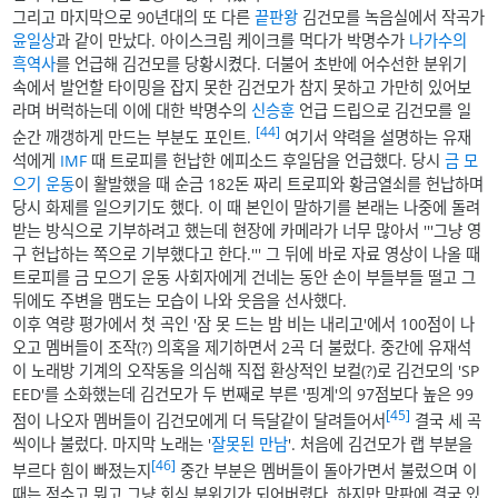
그리고 마지막으로 90년대의 또 다른
끝판왕
김건모를 녹음실에서 작곡가
윤일상
과 같이 만났다. 아이스크림 케이크를 먹다가 박명수가
나가수의
흑역사
를 언급해 김건모를 당황시켰다. 더불어 초반에 어수선한 분위기
속에서 발언할 타이밍을 잡지 못한 김건모가 참지 못하고 가만히 있어보
라며 버럭하는데 이에 대한 박명수의
신승훈
언급 드립으로 김건모를 일
[44]
순간 깨갱하게 만드는 부분도 포인트.
여기서 약력을 설명하는 유재
석에게
IMF
때 트로피를 헌납한 에피소드 후일담을 언급했다. 당시
금 모
으기 운동
이 활발했을 때 순금 182돈 짜리 트로피와 황금열쇠를 헌납하며
당시 화제를 일으키기도 했다. 이 때 본인이 말하기를 본래는 나중에 돌려
받는 방식으로 기부하려고 했는데 현장에 카메라가 너무 많아서 '''그냥 영
구 헌납하는 쪽으로 기부했다고 한다.''' 그 뒤에 바로 자료 영상이 나올 때
트로피를 금 모으기 운동 사회자에게 건네는 동안 손이 부들부들 떨고 그
뒤에도 주변을 맴도는 모습이 나와 웃음을 선사했다.
이후 역량 평가에서 첫 곡인 '잠 못 드는 밤 비는 내리고'에서 100점이 나
오고 멤버들이 조작(?) 의혹을 제기하면서 2곡 더 불렀다. 중간에 유재석
이 노래방 기계의 오작동을 의심해 직접 환상적인 보컬(?)로 김건모의 'SP
EED'를 소화했는데 김건모가 두 번째로 부른 '핑계'의 97점보다 높은 99
[45]
점이 나오자 멤버들이 김건모에게 더 득달같이 달려들어서
결국 세 곡
씩이나 불렀다. 마지막 노래는 '
잘못된 만남
'. 처음에 김건모가 랩 부분을
[46]
부르다 힘이 빠졌는지
중간 부분은 멤버들이 돌아가면서 불렀으며 이
때는 점수고 뭐고 그냥 회식 분위기가 되어버렸다. 하지만 막판에 결국 있