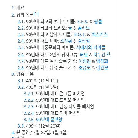
1
. 개요
[1]
2
. 섭외 목록
2.1
. 90년대 최고의 여자 아이돌:
S.E.S.
&
핑클
2.2
. 90년대 최고의 트리오:
쿨
&
솔리드
2.3
. 90년대 최고 남자 아이돌:
H.O.T.
&
젝스키스
2.4
. 90년대 대표 디바:
소찬휘
&
김현정
2.5
. 90년대 대중문화의 아이콘:
서태지와 아이들
[2]
2.6
. 90년대 대표 2인조 남자그룹:
터보
&
지누션
2.7
. 90년대 대표 여성 솔로 가수:
이정현
&
엄정화
2.8
. 90년대 대표 남성 솔로 가수:
조성모
&
김건모
3
. 방송 내용
3.1
. 402회 (11월 1일)
3.2
. 403회 (11월 8일)
3.2.1
. 90년대 대표 걸그룹 매치업
3.2.2
. 90년대 대표 트리오 매치업
3.2.3
. 90년대 대표 남성 아이돌 매치업
3.2.4
. 90년대 대표 디바 매치업
3.2.5
.
90년대 끝판왕
3.3
. 409회 (12월 20일)
4
. 본 공연(12월 27일, 1월 3일)