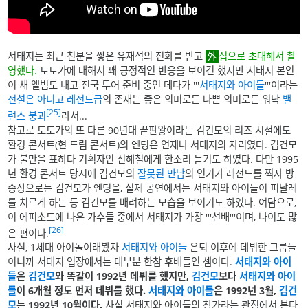
서태지는 최근 친분을 쌓은 유재석의 전화를 받고
집으로 초대해서 촬
영했다.
토토가에 대해서 꽤 긍정적인 반응을 보이긴 했지만 서태지 본인
이 새 앨범도 내고 전국 투어 준비 중인 데다가 '''
서태지와 아이들
'''이라는
전설은 아니고 레전드급
의 존재는 좋은 의미로든 나쁜 의미로든 워낙
밸
[25]
런스 붕괴
라서...
참고로 토토가의 또 다른 90년대 끝판왕이라는 김건모의 리즈 시절에도
환경 콘서트(현 드림 콘서트)의 엔딩은 언제나 서태지의 자리였다. 김건모
가 불만을 표하다 기획자인 신해철에게 한소리 듣기도 하였다. 다만 1995
년 환경 콘서트 당시에 김건모의
잘못된 만남
의 인기가 레전드를 찍자 방
송상으로는 김건모가 엔딩을, 실제 공연에서는 서태지와 아이들이 피날레
를 치르게 하는 등 김건모를 배려하는 모습을 보이기도 하였다. 여담으로,
이 에피소드에 나온 가수들 중에서 서태지가 가장 '''선배'''이며, 나이도 많
[26]
은 편이다.
사실, 1세대 아이돌이래봤자
서태지와 아이들
은퇴 이후에 데뷔한 그룹들
이니까 서태지 입장에서는 대부분 한참 후배들인 셈이다.
서태지와 아이
들
은
김건모
와 똑같이 1992년 데뷔를 했지만,
김건모
보다
서태지와 아이
들
이 6개월 정도 먼저 데뷔를 했다.
서태지와 아이들
은 1992년 3월,
김건
모
는 1992년 10월이다.
사실 서태지와 아이들의 참가라는 관점에서 본다