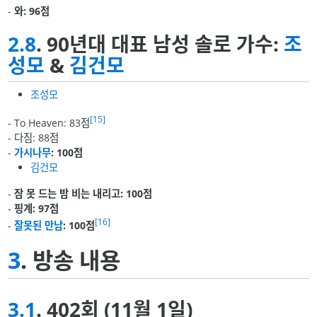
-
와: 96점
2.8
. 90년대 대표 남성 솔로 가수:
조
성모
&
김건모
조성모
[15]
- To Heaven: 83점
- 다짐: 88점
-
가시나무
: 100점
김건모
-
잠 못 드는 밤 비는 내리고: 100점
-
핑계: 97점
[16]
-
잘못된 만남
: 100점
3
. 방송 내용
3.1
. 402회 (11월 1일)