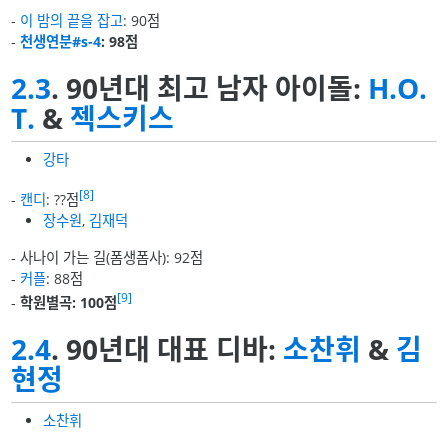
-
이 밤의 끝을 잡고
: 90점
-
천생연분#s-4
: 98점
2.3
. 90년대 최고 남자 아이돌:
H.O.
T.
&
젝스키스
강타
[8]
-
캔디
: ??점
장수원
,
김재덕
- 사나이 가는 길(폼생폼사): 92점
-
커플
: 88점
[9]
-
학원별곡: 100점
2.4
. 90년대 대표 디바:
소찬휘
&
김
현정
소찬휘