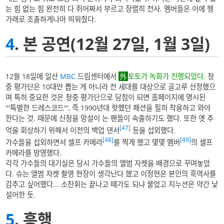
는 힘 없는 힘 완전히 다 쥐어짜서 부르고 장렬히 전사. 멤버들은 이에 헹
가래로 조촐하게나마 띄워줬다.
4
. 본 공연(12월 27일, 1월 3일)
12월 18일에 일산
MBC
드림센터에서
토토가 녹화가 진행되었다.
청
중 평가단은 10대만 뽑는 게 아니라 전 세대를 대상으로 골고루 선정했으
며 특히 중요한 것은 청중 평가단으로 당첨이 되면 홈페이지에 명시된
'''특별한 드레스코드''', 즉 1990년대 핫했던 패션을 필히 착용하고 와야
한다는 것. 때문에 신청을 망설이 는 팬들이 속출하기도 했다. 또한 옛 추
[47]
억을 회상하기 위해서 이전의 백업 댄서
등을 섭외했다.
[48]
[49]
가수들을 섭외하면서 셀프 카메라
를 찍게 했고 몇몇 멤버
의 셀프
카메라를 방영했다.
각각 가수들의 대기실은 당시 가수들의 앨범 자켓을 배경으로 꾸며놓았
다. 슈는 앨범 자켓 촬영 현장이 생각난다 했고 이정현은 본인의 흑역사를
감추고 싶어했다... 소찬휘는 끝나고 떼가도 되냐 물었고 지누션은 약간 낯
설어한 듯.
5
. 흥행