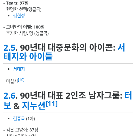
-
Tears: 97점
- 현명한 선택(앵콜곡)
김현정
-
그녀와의 이별: 100점
- 혼자한 사랑, 멍 (앵콜곡)
2.5
. 90년대 대중문화의 아이콘:
서
태지와 아이들
서태지
[10]
- 미실시
2.6
. 90년대 대표 2인조 남자그룹:
터
[11]
보
&
지누션
김종국
(1차)
- 검은 고양이: 87점