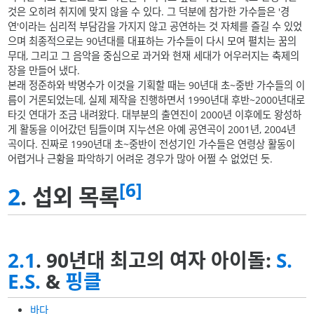
것은 오히려 취지에 맞지 않을 수 있다. 그 덕분에 참가한 가수들은 '경
연'이라는 심리적 부담감을 가지지 않고 공연하는 것 자체를 즐길 수 있었
으며 최종적으로는 90년대를 대표하는 가수들이 다시 모여 펼치는 꿈의
무대, 그리고 그 음악을 중심으로 과거와 현재 세대가 어우러지는 축제의
장을 만들어 냈다.
본래 정준하와 박명수가 이것을 기획할 때는 90년대 초~중반 가수들의 이
름이 거론되었는데, 실제 제작을 진행하면서 1990년대 후반~2000년대로
타깃 연대가 조금 내려왔다. 대부분의 출연진이 2000년 이후에도 왕성하
게 활동을 이어갔던 팀들이며 지누션은 아예 공연곡이 2001년, 2004년
곡이다. 진짜로 1990년대 초~중반이 전성기인 가수들은 연령상 활동이
어렵거나 근황을 파악하기 어려운 경우가 많아 어쩔 수 없었던 듯.
[6]
2
. 섭외 목록
2.1
. 90년대 최고의 여자 아이돌:
S.
E.S.
&
핑클
바다