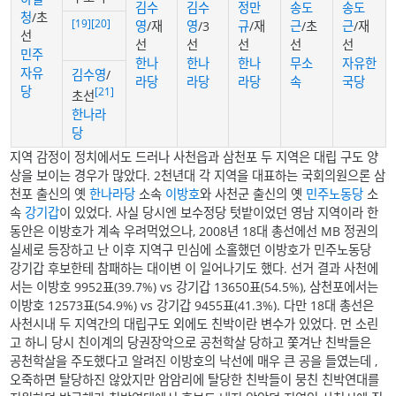
김수
김수
정만
송도
송도
청
/초
[19]
[20]
영
/재
영
/3
규
/재
근
/초
근
/재
선
선
선
선
선
선
민주
한나
한나
한나
무소
자유한
자유
김수영
/
라당
라당
라당
속
국당
당
[21]
초선
한나라
당
지역 감정이 정치에서도 드러나 사천읍과 삼천포 두 지역은 대립 구도 양
상을 보이는 경우가 많았다. 2천년대 각 지역을 대표하는 국회의원으론 삼
천포 출신의 옛
한나라당
소속
이방호
와 사천군 출신의 옛
민주노동당
소
속
강기갑
이 있었다. 사실 당시엔 보수정당 텃밭이었던 영남 지역이라 한
동안은 이방호가 계속 우려먹었으나, 2008년 18대 총선에선 MB 정권의
실세로 등장하고 난 이후 지역구 민심에 소홀했던 이방호가 민주노동당
강기갑 후보한테 참패하는 대이변 이 일어나기도 했다. 선거 결과 사천에
서는 이방호 9952표(39.7%) vs 강기갑 13650표(54.5%), 삼천포에서는
이방호 12573표(54.9%) vs 강기갑 9455표(41.3%). 다만 18대 총선은
사천시내 두 지역간의 대립구도 외에도 친박이란 변수가 있었다. 먼 소린
고 하니 당시 친이계의 당권장악으로 공천학살 당하고 쫓겨난 친박들은
공천학살을 주도했다고 알려진 이방호의 낙선에 매우 큰 공을 들였는데 ,
오죽하면 탈당하진 않았지만 암암리에 탈당한 친박들이 뭉친 친박연대를