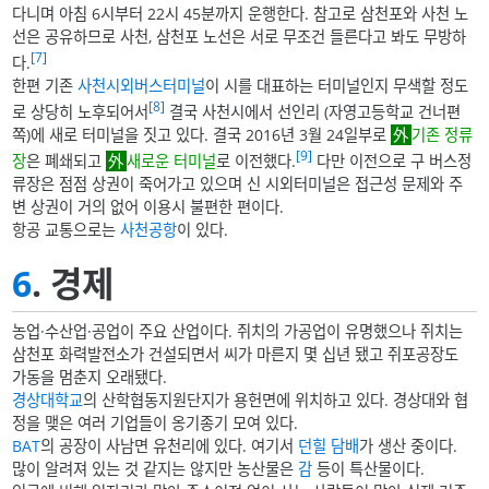
다니며 아침 6시부터 22시 45분까지 운행한다. 참고로 삼천포와 사천 노
선은 공유하므로 사천, 삼천포 노선은 서로 무조건 들른다고 봐도 무방하
[7]
다.
한편 기존
사천시외버스터미널
이 시를 대표하는 터미널인지 무색할 정도
[8]
로 상당히 노후되어서
결국 사천시에서 선인리 (자영고등학교 건너편
쪽)에 새로 터미널을 짓고 있다. 결국 2016년 3월 24일부로
기존 정류
[9]
장
은 폐쇄되고
새로운 터미널
로 이전했다.
다만 이전으로 구 버스정
류장은 점점 상권이 죽어가고 있으며 신 시외터미널은 접근성 문제와 주
변 상권이 거의 없어 이용시 불편한 편이다.
항공 교통으로는
사천공항
이 있다.
6
. 경제
농업·수산업·공업이 주요 산업이다. 쥐치의 가공업이 유명했으나 쥐치는
삼천포 화력발전소가 건설되면서 씨가 마른지 몇 십년 됐고 쥐포공장도
가동을 멈춘지 오래됐다.
경상대학교
의 산학협동지원단지가 용헌면에 위치하고 있다. 경상대와 협
정을 맺은 여러 기업들이 옹기종기 모여 있다.
BAT
의 공장이 사남면 유천리에 있다. 여기서
던힐
담배
가 생산 중이다.
많이 알려져 있는 것 같지는 않지만 농산물은
감
등이 특산물이다.