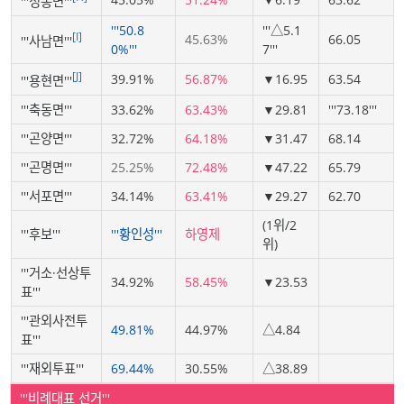
'''정동면'''
'''50.8
'''△5.1
[I]
45.63%
66.05
'''사남면'''
0%'''
7'''
[J]
39.91%
56.87%
▼16.95
63.54
'''용현면'''
'''축동면'''
33.62%
63.43%
▼29.81
'''73.18'''
'''곤양면'''
32.72%
64.18%
▼31.47
68.14
'''곤명면'''
25.25%
72.48%
▼47.22
65.79
'''서포면'''
34.14%
63.41%
▼29.27
62.70
(1위/2
'''후보'''
'''황인성'''
하영제
위)
'''거소·선상투
34.92%
58.45%
▼23.53
표'''
'''관외사전투
49.81%
44.97%
△4.84
표'''
'''재외투표'''
69.44%
30.55%
△38.89
'''비례대표 선거'''