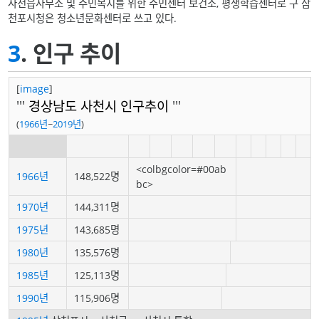
사천읍사무소 및 주민복지를 위한 주민센터 보건소, 평생학습센터로 구 삼
천포시청은 청소년문화센터로 쓰고 있다.
3
. 인구 추이
[
image
]
'''
경상남도
사천시
인구추이
'''
(
1966년
~
2019년
)
<colbgcolor=#00ab
1966년
148,522명
bc>
1970년
144,311명
1975년
143,685명
1980년
135,576명
1985년
125,113명
1990년
115,906명