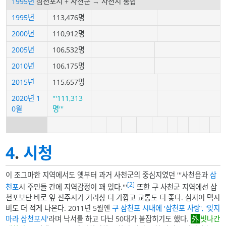
1995년
삼천포시 + 사천군 → 사천시 통합
1995년
113,476명
2000년
110,912명
2005년
106,532명
2010년
106,175명
2015년
115,657명
2020년
1
'''111,313
0월
명'''
4
.
시청
이 조그마한 지역에서도 옛부터 과거 사천군의 중심지였던 '''사천읍과
삼
[2]
천포
시 주민들 간에 지역감정이 꽤 있다.'''
또한 구 사천군 지역에선 삼
천포보단 바로 옆 진주시가 거리상 더 가깝고 교통도 더 좋다. 심지어 택시
비도 더 적게 나온다. 2011년 5월엔
구 삼천포 시내에 '삼천포 사랑', '잊지
마라 삼천포시'
라며 낙서를 하고 다닌 50대가 붙잡히기도 했다.
빗나간