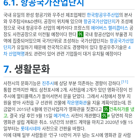
6.1
.
항공국가산업단지
국내 유일의 완성 항공기와 우주선 제조업체인
한국항공우주산업
의 본사
와 우주탐사R&D센터, 공장이 위치해 있으먀
항공국가산업단지
가 조성예
정으로 국내 항공우주 산업의 메카이다 프랑스의
에어버스 헬리콥터스
공
장도 사천공장으로 이전될 예정이다 한다
국내 항공산업이 부울경 지
역에 집중되어있으며 국가단위로 조성하는 국가산업단지는
항공국가산업
단지
가 유일하기 때문에 전국적으로도 경쟁력이 있다 항공우주기술은
4
차 산업혁명
과도 관련이 있어 관련 기업들이 대거 유치될 예정이다
7
. 생활문화
[11]
사천시의 문화기능은
진주시
에 상당 부분 의존하는 경향이 강하다.
통합 전까지만 해도 삼천포시에 2개, 사천읍에 2개가 있던 영화극장이 진
주시에 멀티플렉스가 들어서면서 문을 닫았다. 그래서 시청에서 정부 지
원을 받아 사천읍 구 선관위 건물에
작은영화관
을 지을 계획이었는데, 뜬
금없이 2015년 6월에 민간사업자가 영화관을 짓겠다고
건축허가를 냈
고
, 결국 3달 후인 9월 15일
메가박스
사천이 개관했다.
#
당연히 작은
영화관 설립 계획은 취소. 5년간의 브랜드 계약을 마치고 2020년 9월 15
일부터는
롯데시네마
사천으로 간판을 바꿨다.
이에 대해 일부 사람들은 '인구 10만이 겨우 넘는 도시에 영화관 갈 사람