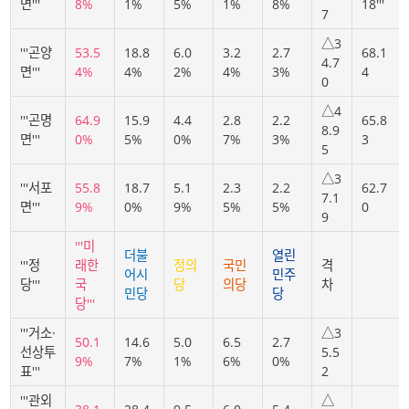
면'''
8%
1%
5%
1%
8%
18'''
7
△3
'''곤양
53.5
18.8
6.0
3.2
2.7
68.1
4.7
면'''
4%
4%
2%
4%
3%
4
0
△4
'''곤명
64.9
15.9
4.4
2.8
2.2
65.8
8.9
면'''
0%
5%
0%
7%
3%
3
5
△3
'''서포
55.8
18.7
5.1
2.3
2.2
62.7
7.1
면'''
9%
0%
9%
5%
5%
0
9
'''미
더불
열린
'''정
래한
정의
국민
격
어시
민주
당'''
국
당
의당
차
민당
당
당'''
'''거소·
△3
50.1
14.6
5.0
6.5
2.7
선상투
5.5
9%
7%
1%
6%
0%
표'''
2
'''관외
△