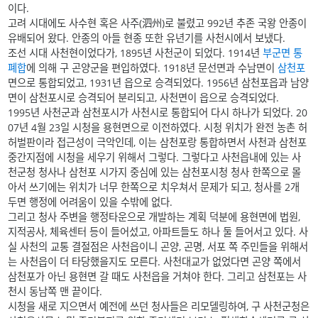
이다.
고려 시대에도 사수현 혹은 사주(泗州)로 불렸고 992년 추존 국왕 안종이
유배되어 왔다. 안종의 아들 현종 또한 유년기를 사천시에서 보냈다.
조선 시대 사천현이었다가, 1895년 사천군이 되었다. 1914년
부군면 통
폐합
에 의해 구 곤양군을 편입하였다. 1918년 문선면과 수남면이
삼천포
면으로 통합되었고, 1931년 읍으로 승격되었다. 1956년 삼천포읍과 남양
면이 삼천포시로 승격되어 분리되고, 사천면이 읍으로 승격되었다.
1995년 사천군과 삼천포시가 사천시로 통합되어 다시 하나가 되었다. 20
07년 4월 23일 시청을 용현면으로 이전하였다. 시청 위치가 완전 농촌 허
허벌판이라 접근성이 극악인데, 이는 삼천포랑 통합하면서 사천과 삼천포
중간지점에 시청을 세우기 위해서 그렇다. 그렇다고 사천읍내에 있는 사
천군청 청사나 삼천포 시가지 중심에 있는 삼천포시청 청사 한쪽으로 몰
아서 쓰기에는 위치가 너무 한쪽으로 치우쳐서 문제가 되고, 청사를 2개
두면 행정에 어려움이 있을 수밖에 없다.
그리고 청사 주변을 행정타운으로 개발하는 계획 덕분에 용현면에 법원,
지적공사, 체육센터 등이 들어섰고, 아파트들도 하나 둘 들어서고 있다. 사
실 사천의 교통 결절점은 사천읍이니 곤양, 곤명, 서포 쪽 주민들을 위해서
는 사천읍이 더 타당했을지도 모른다. 사천대교가 없었다면 곤양 쪽에서
삼천포가 아닌 용현면 갈 때도 사천읍을 거쳐야 한다. 그리고 삼천포는 사
천시 동남쪽 맨 끝이다.
시청을 새로 지으면서 예전에 쓰던 청사들은 리모델링하여, 구 사천군청은