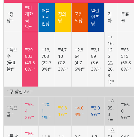
'''미
더불
열린
'''정
래한
정의
국민
격
투표
어시
민주
당'''
국
당
의당
차
율
민당
당
당'''
'''+
16,
'''득표
'''29,
'''13,
'''4,7
'''2,8
'''2,1
12
'''63,
수
833
708
10
64
89
5
515
(득표
(49.6
(22.7
(7.8
(4.7
(3.6
(△
(66.8
율)'''
0%)'''
9%)'''
3%)'''
6%)'''
3%)'''
26.
8%)'''
8
1)'''
'''구 삼천포시'''
'''△
'''55.
'''20.
'''66.
'''득표
'''6.8
'''4.0
'''2.9
35.
4
1
0
율'''
1%'''
4%'''
9%'''
3
2%'''
1%'''
9%'''
1'''
'''△
'''66.
'''동·서
14.8
4.1
2.5
1.7
51.
64.5