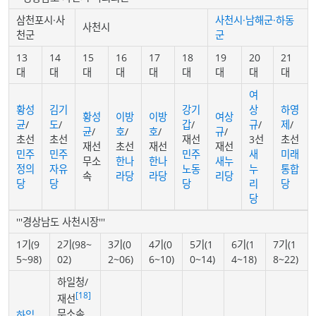
삼천포시·사
사천시·남해군·하동
사천시
천군
군
13
14
15
16
17
18
19
20
21
대
대
대
대
대
대
대
대
대
여
황성
김기
강기
상
하영
황성
이방
이방
여상
균
/
도
/
갑
/
규
/
제
/
균
/
호
/
호
/
규
/
초선
초선
재선
3선
초선
재선
초선
재선
재선
민주
민주
민주
새
미래
무소
한나
한나
새누
정의
자유
노동
누
통합
속
라당
라당
리당
당
당
당
리
당
당
'''경상남도 사천시장'''
1기(9
2기(98~
3기(0
4기(0
5기(1
6기(1
7기(1
5~98)
02)
2~06)
6~10)
0~14)
4~18)
8~22)
하일청/
[18]
재선
무소속
하일