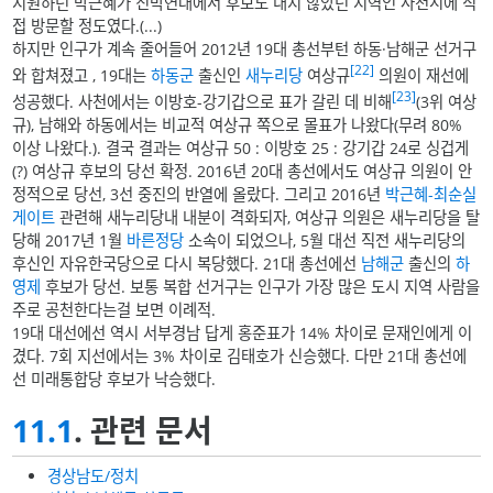
지원하던 박근혜가 친박연대에서 후보도 내지 않았던 지역인 사천시에 직
접 방문할 정도였다.(...)
하지만 인구가 계속 줄어들어 2012년 19대 총선부턴 하동·남해군 선거구
[22]
와 합쳐졌고 , 19대는
하동군
출신인
새누리당
여상규
의원이 재선에
[23]
성공했다. 사천에서는 이방호-강기갑으로 표가 갈린 데 비해
(3위 여상
규), 남해와 하동에서는 비교적 여상규 쪽으로 몰표가 나왔다(무려 80%
이상 나왔다.). 결국 결과는 여상규 50 : 이방호 25 : 강기갑 24로 싱겁게
(?) 여상규 후보의 당선 확정. 2016년 20대 총선에서도 여상규 의원이 안
정적으로 당선, 3선 중진의 반열에 올랐다. 그리고 2016년
박근혜-최순실
게이트
관련해 새누리당내 내분이 격화되자, 여상규 의원은 새누리당을 탈
당해 2017년 1월
바른정당
소속이 되었으나, 5월 대선 직전 새누리당의
후신인 자유한국당으로 다시 복당했다. 21대 총선에선
남해군
출신의
하
영제
후보가 당선. 보통 복합 선거구는 인구가 가장 많은 도시 지역 사람을
주로 공천한다는걸 보면 이례적.
19대 대선에선 역시 서부경남 답게 홍준표가 14% 차이로 문재인에게 이
겼다. 7회 지선에서는 3% 차이로 김태호가 신승했다. 다만 21대 총선에
선 미래통합당 후보가 낙승했다.
11.1
. 관련 문서
경상남도/정치