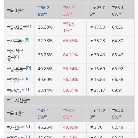
'''36.2
'''61.3
'''▼25.0
'''66.1
'''득표율'''
8%'''
3%'''
5'''
0%'''
'''72.9
[A]
25.38%
▼47.53
64.59
'''동·서동'''
1%'''
[B]
32.33%
65.56%
▼33.23
64.80
'''선구동'''
'''동·서금
33.75%
64.21%
▼30.46
65.46
[C]
동'''
[D]
40.85%
56.54%
▼15.69
66.02
'''벌·용동'''
[E]
40.60%
56.44%
▼15.84
66.38
'''향촌동'''
[F]
38.14%
59.31%
▼21.17
69.91
'''남양동'''
'''구 사천군'''
'''43.1
'''53.3
'''▼10.2
'''64.4
'''득표율'''
9%'''
9%'''
0'''
9%'''
[G]
46.25%
49.95%
▼3.70
62.48
'''사천읍'''
[H]
45.05%
51.24%
▼6.19
63.62