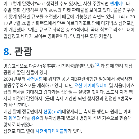
이 그렇게 많겠어?'라고 생각할 수도 있지만, 사실 주말되면
헬게이트
다.
주말 영화 상영작은 무려 90%의 티켓 판매율을 보이고 있다. 물론 인구수
에 맞게 영화관 규모를 조절했기 때문에 가능했던 측면도 있다. 그리고 20
17년 7월 20일 신화랜드에서 만든 아르떼리조트 안에 메가박스 삼천포점
이 개관했다. 3개관 규모로 좌석은 총 90석이다. 국내 최초로 리조트 내에
입점했고 바다가 보이는 영화관이다. 단, 좌석은 모두 커플석.
8
. 관광
[12]
명승고적으로 다솔사(多率寺)·선진리성(船進里城)
과 함께 한려 해상
공원에 딸린 섬들이 있다.
2004년부터
사천공항
에 위치한 공군 제3훈련비행단 일원에서 경남사천
항공우주엑스포를 개최하고 있다. 다만
오산 에어파워데이
및 서울에어쇼
급의 행사를 기대하고 갔다가는 십중팔구 실망할 것이다. 소도시 지역 행
사니 어련히 감안하자. (근데 축제 기간만 되면 행사장과 인접한 3번국도
가 꽉 막힌다.)
매년 말에 정동면에서
현종(고려)
대왕제라는 축제를 행한다 원래는 아버
지
왕욱
과 아들
왕순
의 부자상봉제 였으나 명칭이 작년 기준으로 현종대
왕제로 바뀌었다.
삼천포 대교 옆에
사천바다케이블카
가 있다.