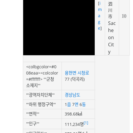
[
i
泗
m
川
a
}}}
市
g
Sac
e
]
he
on
Cit
y
<colbgcolor=#0
08eaa><colcolor
용현면
시청로
=#ffffff> '''군청
77 (덕곡리)
소재지'''
'''광역자치단체'''
경상남도
'''하위 행정구역'''
1
읍
7
면
6
동
'''면적'''
398.68㎢
[1]
'''인구'''
111,234명