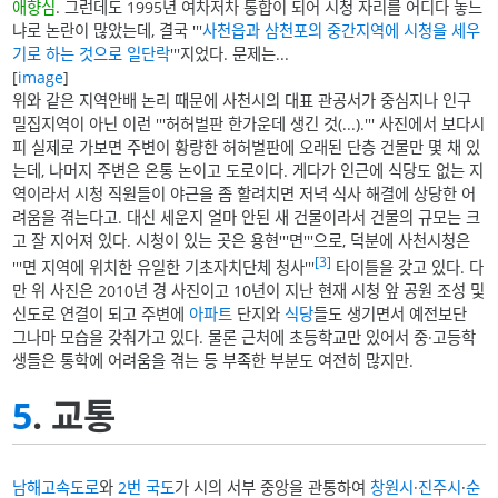
애향심
. 그런데도 1995년 여차저차 통합이 되어 시청 자리를 어디다 놓느
냐로 논란이 많았는데, 결국 '''
사천읍과 삼천포의 중간지역에
시청을 세우
기로 하는 것으로 일단락
'''지었다. 문제는...
[
image
]
위와 같은 지역안배 논리 때문에 사천시의 대표 관공서가 중심지나 인구
밀집지역이 아닌 이런 '''허허벌판 한가운데 생긴 것(...).''' 사진에서 보다시
피 실제로 가보면 주변이 황량한 허허벌판에 오래된 단층 건물만 몇 채 있
는데, 나머지 주변은 온통 논이고 도로이다. 게다가 인근에 식당도 없는 지
역이라서 시청 직원들이 야근을 좀 할려치면 저녁 식사 해결에 상당한 어
려움을 겪는다고. 대신 세운지 얼마 안된 새 건물이라서 건물의 규모는 크
고 잘 지어져 있다. 시청이 있는 곳은 용현'''면'''으로, 덕분에 사천시청은
[3]
'''면 지역에 위치한 유일한 기초자치단체 청사'''
타이틀을 갖고 있다. 다
만 위 사진은 2010년 경 사진이고 10년이 지난 현재 시청 앞 공원 조성 및
신도로 연결이 되고 주변에
아파트
단지와
식당
들도 생기면서 예전보단
그나마 모습을 갖춰가고 있다. 물론 근처에 초등학교만 있어서 중·고등학
생들은 통학에 어려움을 겪는 등 부족한 부분도 여전히 많지만.
5
. 교통
남해고속도로
와
2번 국도
가 시의 서부 중앙을 관통하여
창원시
·
진주시
·
순