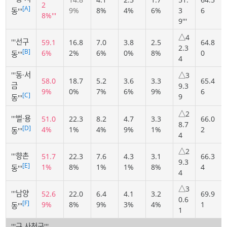
2
[A]
9%
8%
4%
6%
3
6
동'''
8%'''
9'''
△4
'''선구
59.1
16.8
7.0
3.8
2.5
64.8
2.3
[B]
6%
2%
6%
0%
8%
0
동'''
4
'''동·서
△3
58.0
18.7
5.2
3.6
3.3
65.4
금
9.3
9%
0%
7%
6%
9%
6
[C]
9
동'''
△2
'''벌·용
51.0
22.3
8.2
4.7
3.3
66.0
8.7
[D]
4%
1%
4%
9%
1%
2
동'''
4
△2
'''향촌
51.7
22.3
7.6
4.3
3.1
66.3
9.3
[E]
1%
8%
1%
1%
8%
4
동'''
4
△3
'''남양
52.6
22.0
6.4
4.1
3.2
69.9
0.6
[F]
9%
8%
9%
3%
4%
1
동'''
1
'''구 사천군'''