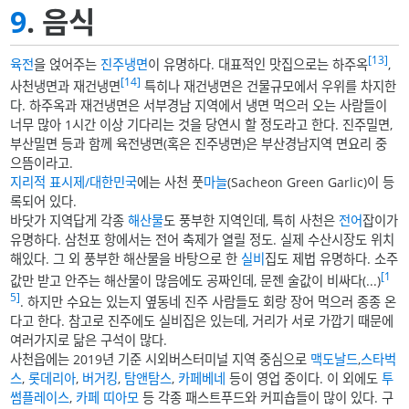
9
. 음식
[13]
육전
을 얹어주는
진주냉면
이 유명하다. 대표적인 맛집으로는 하주옥
,
[14]
사천냉면과 재건냉면
특히나 재건냉면은 건물규모에서 우위를 차지한
다. 하주옥과 재건냉면은 서부경남 지역에서 냉면 먹으러 오는 사람들이
너무 많아 1시간 이상 기다리는 것을 당연시 할 정도라고 한다. 진주밀면,
부산밀면 등과 함께 육전냉면(혹은 진주냉면)은 부산경남지역 면요리 중
으뜸이라고.
지리적 표시제/대한민국
에는 사천 풋
마늘
(Sacheon Green Garlic)이 등
록되어 있다.
바닷가 지역답게 각종
해산물
도 풍부한 지역인데, 특히 사천은
전어
잡이가
유명하다. 삼천포 항에서는 전어 축제가 열릴 정도. 실제 수산시장도 위치
해있다. 그 외 풍부한 해산물을 바탕으로 한
실비
집도 제법 유명하다. 소주
[1
값만 받고 안주는 해산물이 많음에도 공짜인데, 문젠 술값이 비싸다(...)
5]
. 하지만 수요는 있는지 옆동네 진주 사람들도 회랑 장어 먹으러 종종 온
다고 한다. 참고로 진주에도 실비집은 있는데, 거리가 서로 가깝기 때문에
여러가지로 닮은 구석이 많다.
사천읍에는 2019년 기준 시외버스터미널 지역 중심으로
맥도날드
,
스타벅
스
,
롯데리아
,
버거킹
,
탐앤탐스
,
카페베네
등이 영업 중이다. 이 외에도
투
썸플레이스
,
카페 띠아모
등 각종 패스트푸드와 커피숍들이 많이 있다. 구