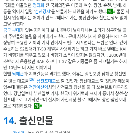
국회를 이끌었던
정의화
전 국회의장은 이곳과 여수, 광양, 순천, 남해, 하
동을 엮어서 일명 '
섬진강시
'를 만들자는 제안을 하기도 했다.
#
물론 사
천시 입장에서는 어이가 안드로메다로 가는 통합안이라 찬반논쟁도 없이
그냥 씹힌다
공군 부대
가 있는 지역이다 보니, 훈련기 날아다니는 소리가 허구한날 들
려 주민들의 불평을 자아내기도 한다. 근데 사천기지서 운용하는 KT-1은
상당히 조용한 기체라 기지 안에서도 별로 시끄럽다는 느낌은 없다. 같이
주둔하는 52전대가 T-50 계열을 사용하기는 하고 기지 바로 옆에는 KAI
가 비행기를 띄우고 있으니 비행기 소음이 없지는 않겠지만... 2000년대
초반까지 운용했던 BAE 호크나 T-37 같은 기종들은 좀 시끄럽기는 하지
만 10년도 더 지난 이야기다.
한땐
남해군
과 지역갈등을 겪기도 했다. 이유는 삼천포랑 남해군 창선면
[26]
을 잇는 대교를
삼천포대교
로 할 것인가, 창선대교로 할 것인가 때문이
었는데 결론은
천안아산역
처럼 삼천포와 창선을 둘 다 쓰는걸로 마무리되
었다. 경남일보나 부산일보 기사, 한국어 위키백과 표제어 등에서 창선·삼
천포대교로 표기되었으며 심지어 사천시청 블로그에서도 창선·삼천포대
교로 지칭하였다.
#
14
. 출신인물