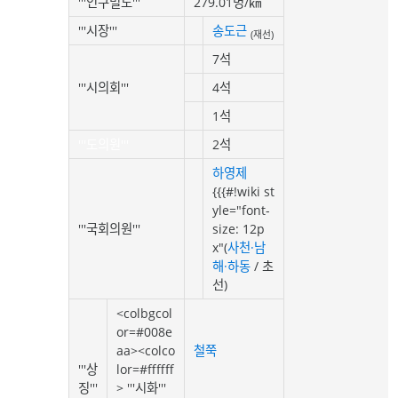
'''인구밀도'''
279.01명/㎢
'''시장'''
송도근
(재선)
7석
'''시의회'''
4석
1석
'''도의원'''
2석
하영제
{{{#!wiki st
yle="font-
'''국회의원'''
size: 12p
x"(
사천·남
해·하동
/ 초
선)
<colbgcol
or=#008e
aa><colco
철쭉
'''상
lor=#ffffff
징'''
> '''시화'''