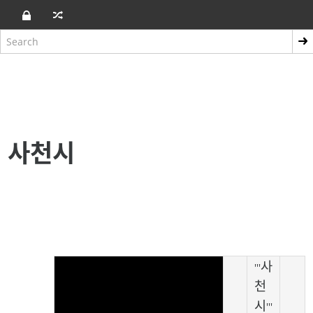
사천시
사
'''
천
시
'''