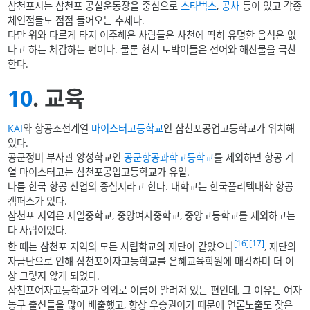
삼천포시는 삼천포 공설운동장을 중심으로
스타벅스
,
공차
등이 있고 각종
체인점들도 점점 들어오는 추세다.
다만 위와 다르게 타지 이주해온 사람들은 사천에 딱히 유명한 음식은 없
다고 하는 체감하는 편이다. 물론 현지 토박이들은 전어와 해산물을 극찬
한다.
10
. 교육
KAI
와 항공조선계열
마이스터고등학교
인 삼천포공업고등학교가 위치해
있다.
공군정비 부사관 양성학교인
공군항공과학고등학교
를 제외하면 항공 계
열 마이스터고는 삼천포공업고등학교가 유일.
나름 한국 항공 산업의 중심지라고 한다. 대학교는 한국폴리텍대학 항공
캠퍼스가 있다.
삼천포 지역은 제일중학교, 중앙여자중학교, 중앙고등학교를 제외하고는
다 사립이었다.
[16]
[17]
한 때는 삼천포 지역의 모든 사립학교의 재단이 같았으나
, 재단의
자금난으로 인해 삼천포여자고등학교를 은혜교육학원에 매각하며 더 이
상 그렇지 않게 되었다.
삼천포여자고등학교가 의외로 이름이 알려져 있는 편인데, 그 이유는 여자
농구 출신들을 많이 배출했고, 항상 우승권이기 때문에 언론노출도 잦은