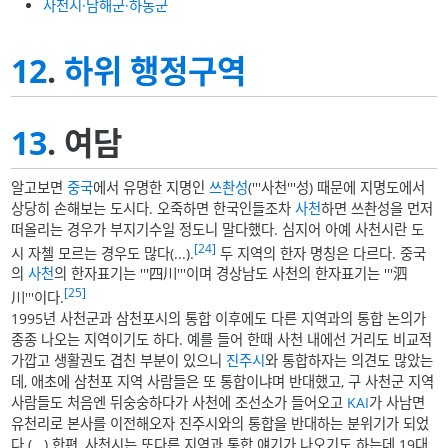
사천시·남해군·하동군
12
.
하위 행정구역
13
. 여담
알고보면
중국
에서 유명한 지명인
쓰촨성
('''사천'''성) 때문에 지명도에서
상당히 손해보는 도시다. 오죽하면 한국인들조차
사천
하면 쓰촨성을 먼저
떠올리는 경우가 부지기수일 정도니 말다했다. 심지어 아예 사천시란 도
[24]
시 자첼 모르는 경우도 많다(...).
두 지역의 한자 명칭은 다르다. 중국
의
사천
의 한자표기는 '''四川'''이며 경상남도 사천의 한자표기는 '''泗
[25]
川'''이다.
1995년 사천군과 삼천포시의 통합 이후에도 다른 지역과의 통합 논의가
종종 나오는 지역이기도 하다. 예를 들어 한때 사천 내에선 거리도 비교적
가깝고 생활권도 겹친 부분이 있으니
진주시
와 통합하자는 의견도 많았는
데, 애초에 삼천포 지역 사람들은 또 통합이냐며 반대했고, 구 사천군 지역
사람들도 처음엔 뒤숭숭하다가 사천에 조선소가 들어오고
KAI
가 사남면
유천리로 본사를 이전해오자 진주시와의 통합을 반대하는 분위기가 되었
다.(...) 한편, 사천시는 또다른 지역과 통합 얘기가 나오기도 하는데 19대