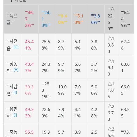
'''△
'''46.
'''24.
'''64.
'''득표
'''8.4
'''5.1
'''3.8
22.
7
1
4
율'''
0%'''
3%'''
6%'''
5
2%'''
3%'''
9%'''
9'''
△1
'''사천
45.4
25.5
8.7
5.1
3.8
62.4
9.8
[G]
1%
8%
9%
4%
8%
8
읍'''
3
△1
'''정동
43.4
24.3
9.7
5.6
3.7
63.6
9.1
[H]
7%
7%
9%
7%
2%
1
면'''
0
'''28.
△1
'''사남
39.3
10.0
7.0
5.0
66.0
3
1.0
[I]
6%
9%
7%
0%
5
면'''
1%'''
5
△2
'''용현
49.3
22.6
7.9
4.4
4.2
63.5
6.7
[J]
3%
0%
4%
1%
8%
5
면'''
3
△3
'''축동
55.5
19.9
5.7
3.9
2.5
'''73.
5.6