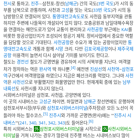
천시
로 통하고,
진주
∼삼천포-창선(
남해군
) 간의 국도(
3번 국도
)가 시의 동
부를 남북으로 관통하며, 사천과
고성
을 잇는 국도(
33번 국도
)가 시의 동
남방향으로 연결되어 있다.
통영대전고속도로
도 사천읍 동부지역을 관통
하지만 주변에 나들목이 개설되어 있지 않다. 모충공원과 남일대해수욕장
을 연결하는 해안도로가 있어 교통이 편리하고
사천공항
부근에는
KAI
를
비롯한 항공산업단지가 조성되어 항공기 제작, 정비사업에서 중요한 역할
을 담당할 것으로 기대된다.
사천공항
은 수요가 꽤 있는 공항이었지만
통
영대전고속도로
개통과 함께
시망
크리. 다만
김포국제공항
이나
제주국제
공항
이용객이 늘면서 다시 살아날 기미를 보이기도 한다고.
철도는
경전선
철도가 곤명면을 경유하여 시의 서북부를 지난다. 여객열
[4]
차가 정차하는 역은
완사역
딱 하나뿐.
예전엔
진삼선
의
사천역
~
삼천포
역
구간에서 여객영업을 하였으나 지금은 폐선크리를 먹었다. 그나마
사천
역
은
사천선
으로 부활했지만 화물영업만 한다. 현재계획 중에 있는
남부
내륙선
도 사천시를 지나지 않는다.
시외버스터미널은 삼천포, 사천읍, 곤양면에 있다.
이 곳의 시내버스는
고성군
하이면, 하일면과
남해군
창선면에도 운행하며
삼천포서부시장(부두)와
삼천포시외버스터미널
(주차장)은 모든 노선이 꼭
[5]
들러야 하는 필수코스.
진주시
와 가까운 곤명면(완사)에는 '''
진주시 시
[6]
내버스
'''(
241
,
340
,
341
,
342
,
343
)도 들어온다.
특히 시외버스는
삼천포시외버스터미널
을 시작으로
사천시외버스
터미널
을 거쳐 나가는 경우가 많은데 진주행 버스는 시내버스보다 많이