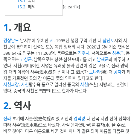
15.1
. 국내
15.2
. 해외
[clearfix]
1
. 개요
경상남도
남서부에 위치한
시
. 1995년 행정 구역 개편 때
삼천포
시와 사
천군이 통합하여 신설된 도농 복합 형태의 시다. 2020년 5월 기준 면적은
398.64㎢, 인구는 111,268명. 북쪽으로는
진주시
, 서쪽으로는
하동군
, 동
쪽으로는
고성군
, 남쪽으로는 창선·삼천포대교를 끼고
남해군
과 마주하고
있다. 사천(泗川)이란 지명은 유래상 물과 관련이 깊은 고을로, 신라 경덕
왕 때의 이름이 사수(泗水)였던 점이나 그 泗水가
노나라
(魯) 때
공자
가 제
자를 가르쳤던 곳의 강 이름과 뜻의 인연이 있다고도 한다.
사천짜장
,
사천
탕수육 등으로 알려진 중국의
사천
(쓰촨) 지방과는 관련이
없다. 중국의 사천은 '''四'''川으로 한자가 다르다.
2
. 역사
신라
초기에 사물현(史勿縣)이었고 신라
경덕왕
때 전국 지명 한화 정책에
따라 사수현(泗水縣)으로 바꿨다. 사실 음차(勿, 물)를 훈차(水, 물 수)로
바꾼 것이라 다른 이름으로 바꾼 것이 아니라 같은 의미 이름을 다듬은 것