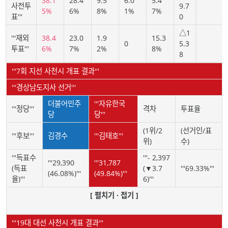
38.1
28.4
9.5
6.0
5.4
사전투
9.7
5%
6%
8%
1%
7%
표'''
0
△1
'''재외
38.4
23.0
1.9
15.3
0
5.3
투표'''
6%
7%
2%
8%
8
'''7회 지선 사천시 개표 결과'''
'''경상남도지사 선거'''
더불어민주
'''자유한국
'''정당'''
격차
투표율
당
당'''
(1위/2
(선거인/표
'''후보'''
김경수
'''김태호'''
위)
수)
'''득표수
'''- 2,397
'''29,390
'''31,787
(득표
(▼3.7
'''69.33%'''
(46.08%)'''
(49.84%)'''
율)'''
6)'''
[ 펼치기 · 접기 ]
'''19대 대선 사천시 개표 결과'''