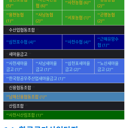
'''사천농협 (6)'''
(5)'''
협 (6)'''
(2)'''
'''용현농협
'''사남농협
'''곤명농협
'''서포농협 (1)'''
(1)'''
(2)'''
(2)'''
'''
수산업협동조합
'''
'''근해유망수
'''삼천포수협 (4)'''
'''사천수협 (4)'''
협 (1)'''
'''
새마을금고
'''
'''사천새마을
'''사남새마을
'''삼천포새마을
'''노산새마을
금고 (1)'''
금고 (1)'''
금고 (2)'''
금고 (2)'''
'''한국항공우주산업새마을금고 (1)'''
'''
신용협동조합
'''
'''남해신용협동조합 (1)'''
'''
산림조합
'''
'''사천시산림조합 (1)'''