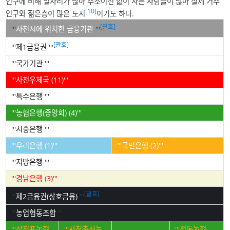
인구에 비해 일자리가 많아 주소이전 없이 사는 사람들이 많아 실제 거주
[10]
인구와 젊은층이 많은 도시
이기도 하다.
[괄호]
'''
사천시에 위치한 금융기관
'''
[괄호]
'''
제1금융권
'''
'''
국가기관
'''
'''사천우체국 (11)'''
'''
특수은행
'''
'''농협은행(중앙회) (4)'''
'''
시중은행
'''
'''우리은행 (1)'''
'''국민은행 (2)'''
'''
지방은행
'''
'''경남은행 (3)'''
[괄호]
'''
제2금융권(상호금융)
'''
'''
농업협동조합
'''
'''삼천포농협
'''사천축산농
'''정동농협