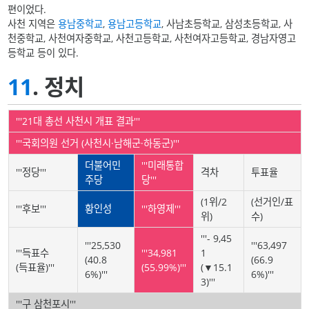
편이었다.
사천 지역은
용남중학교
,
용남고등학교
, 사남초등학교, 삼성초등학교, 사
천중학교, 사천여자중학교, 사천고등학교, 사천여자고등학교, 경남자영고
등학교 등이 있다.
11
. 정치
'''21대 총선 사천시 개표 결과'''
'''국회의원 선거 (사천시·남해군·하동군)'''
더불어민
'''미래통합
'''정당'''
격차
투표율
주당
당'''
(1위/2
(선거인/표
'''후보'''
황인성
'''하영제'''
위)
수)
'''- 9,45
'''25,530
'''63,497
'''득표수
'''34,981
1
(40.8
(66.9
(득표율)'''
(55.99%)'''
(▼15.1
6%)'''
6%)'''
3)'''
'''구 삼천포시'''