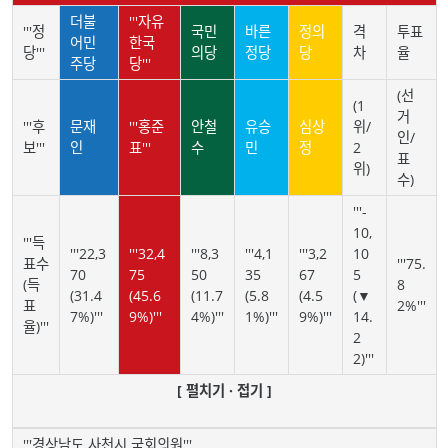
더불
'''자유
'''정
국민
바른
정의
격
투표
어민
한국
당'''
의당
정당
당
차
율
주당
당'''
(선
(1
거
'''후
문재
'''홍준
안철
유승
심상
위/
인/
보'''
인
표'''
수
민
정
2
표
위)
수)
'''-
10,
'''득
'''22,3
'''32,4
'''8,3
'''4,1
'''3,2
10
표수
'''75.
70
75
50
35
67
5
(득
8
(31.4
(45.6
(11.7
(5.8
(4.5
(▼
표
2%'''
7%)'''
9%)'''
4%)'''
1%)'''
9%)'''
14.
율)'''
2
2)'''
[ 펼치기 · 접기 ]
'''경상남도 사천시 국회의원'''