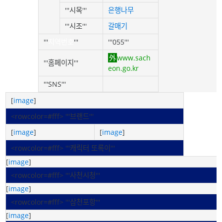
'''시목'''
은행나무
'''시조'''
갈매기
'''
지역번호
'''
'''055'''
www.sach
'''홈페이지'''
eon.go.kr
'''SNS'''
[
image
]
<rowcolor=#fff> '''브랜드'''
[
image
]
[
image
]
<rowcolor=#fff> '''캐릭터 또록이'''
[
image
]
<rowcolor=#fff> '''사천시청'''
[
image
]
<rowcolor=#fff> '''삼천포항'''
[
image
]