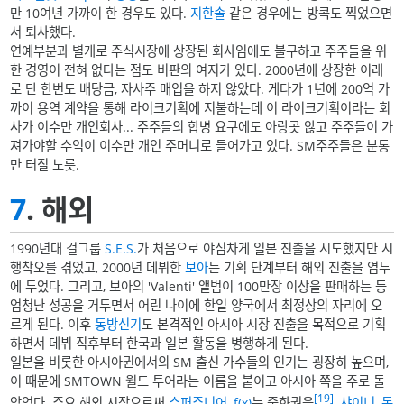
만 10여년 가까이 한 경우도 있다.
지한솔
같은 경우에는 방콕도 찍었으면
서 퇴사했다.
연예부분과 별개로 주식시장에 상장된 회사임에도 불구하고 주주들을 위
한 경영이 전혀 없다는 점도 비판의 여지가 있다. 2000년에 상장한 이래
로 단 한번도 배당금, 자사주 매입을 하지 않았다. 게다가 1년에 200억 가
까이 용역 계약을 통해 라이크기획에 지불하는데 이 라이크기획이라는 회
사가 이수만 개인회사... 주주들의 합병 요구에도 아랑곳 않고 주주들이 가
져가야할 수익이 이수만 개인 주머니로 들어가고 있다. SM주주들은 분통
만 터질 노릇.
7
. 해외
1990년대 걸그룹
S.E.S.
가 처음으로 야심차게 일본 진출을 시도했지만 시
행착오를 겪었고, 2000년 데뷔한
보아
는 기획 단계부터 해외 진출을 염두
에 두었다. 그리고, 보아의 'Valenti' 앨범이 100만장 이상을 판매하는 등
엄청난 성공을 거두면서 어린 나이에 한일 양국에서 최정상의 자리에 오
르게 된다. 이후
동방신기
도 본격적인 아시아 시장 진출을 목적으로 기획
하면서 데뷔 직후부터 한국과 일본 활동을 병행하게 된다.
일본을 비롯한 아시아권에서의 SM 출신 가수들의 인기는 굉장히 높으며,
이 때문에 SMTOWN 월드 투어라는 이름을 붙이고 아시아 쪽을 주로 돌
[19]
았었다. 주요 해외 시장으로써
슈퍼주니어
,
f(x)
는 중화권을
,
샤이니
,
동