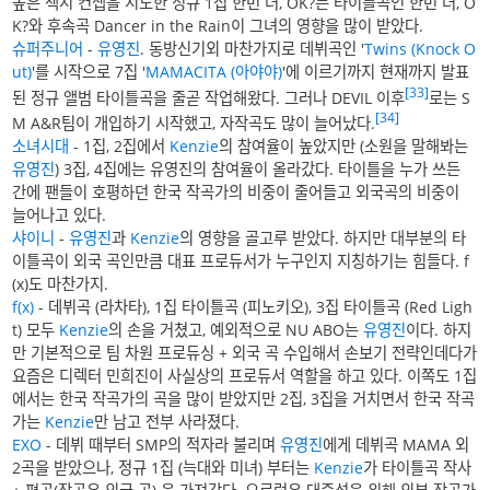
높은 섹시 컨셉을 시도한 정규 1집 한번 더, OK?는 타이틀곡인 한번 더, O
K?와 후속곡 Dancer in the Rain이 그녀의 영향을 많이 받았다.
슈퍼주니어
-
유영진
. 동방신기외 마찬가지로 데뷔곡인 '
Twins (Knock O
ut)
'를 시작으로 7집 '
MAMACITA (아야야)
'에 이르기까지 현재까지 발표
[33]
된 정규 앨범 타이틀곡을 줄곧 작업해왔다. 그러나 DEVIL 이후
로는 S
[34]
M A&R팀이 개입하기 시작했고, 자작곡도 많이 늘어났다.
소녀시대
- 1집, 2집에서
Kenzie
의 참여율이 높았지만 (소원을 말해봐는
유영진
) 3집, 4집에는 유영진의 참여율이 올라갔다. 타이틀을 누가 쓰든
간에 팬들이 호평하던 한국 작곡가의 비중이 줄어들고 외국곡의 비중이
늘어나고 있다.
샤이니
-
유영진
과
Kenzie
의 영향을 골고루 받았다. 하지만 대부분의 타
이틀곡이 외국 곡인만큼 대표 프로듀서가 누구인지 지칭하기는 힘들다. f
(x)도 마찬가지.
f(x)
- 데뷔곡 (라차타), 1집 타이틀곡 (피노키오), 3집 타이틀곡 (Red Ligh
t) 모두
Kenzie
의 손을 거쳤고, 예외적으로 NU ABO는
유영진
이다. 하지
만 기본적으로 팀 차원 프로듀싱 + 외국 곡 수입해서 손보기 전략인데다가
요즘은 디렉터 민희진이 사실상의 프로듀서 역할을 하고 있다. 이쪽도 1집
에서는 한국 작곡가의 곡을 많이 받았지만 2집, 3집을 거치면서 한국 작곡
가는
Kenzie
만 남고 전부 사라졌다.
EXO
- 데뷔 때부터 SMP의 적자라 불리며
유영진
에게 데뷔곡 MAMA 외
2곡을 받았으나, 정규 1집 (늑대와 미녀) 부터는
Kenzie
가 타이틀곡 작사