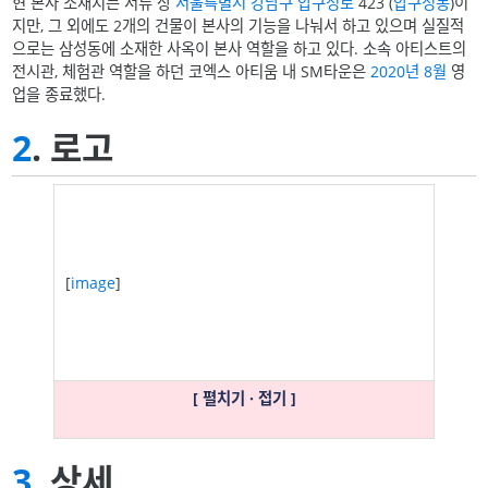
현 본사 소재지는 서류 상
서울특별시
강남구
압구정로
423 (
압구정동
)이
지만, 그 외에도 2개의 건물이 본사의 기능을 나눠서 하고 있으며 실질적
으로는 삼성동에 소재한 사옥이 본사 역할을 하고 있다. 소속 아티스트의
전시관, 체험관 역할을 하던 코엑스 아티움 내 SM타운은
2020년
8월
영
업을 종료했다.
2
. 로고
[
image
]
[ 펼치기 · 접기 ]
3
. 상세