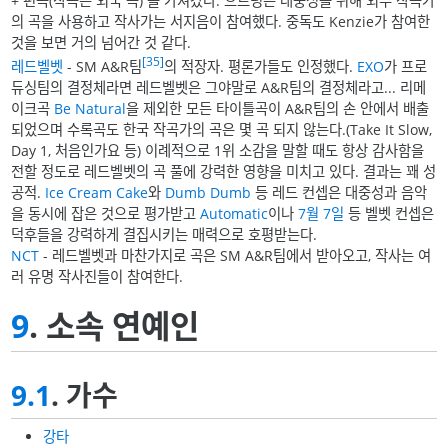
+ 편곡(작곡은 외국 곡) 을 가져갔다. 으르렁은 대중성을 위해 외부 작곡가
의 곡을 사용하고 작사가는 서지음이 참여했다. 중독도 Kenzie가 참여한
것을 보면 거의 넘어간 것 같다.
[35]
레드벨벳
- SM A&R팀
의 적장자. 평론가들도 인정했다.
EXO
가 프로
듀싱팀의 결정체라면 레드벨벳은 그야말로 A&R팀의 결정체라고... 리메
이크곡
Be Natural
을 제외한 모든 타이틀곡이 A&R팀의 손 안에서 배출
되었으며 수록곡도 한국 작곡가의 곡은 몇 곡 되지 않는다.(Take It Slow,
Day 1, 처음인가요 등) 이례적으로 1위 소감을 말할 때도 항상 감사함을
전할 정도로 레드벨벳의 곡 풀에 강력한 영향을 미치고 있다. 결과는 꽤 성
공적.
Ice Cream Cake
와
Dumb Dumb
등 레드 컨셉은 대중성과 음악
을 동시에 잡은 것으로 평가받고
Automatic
이나
7월 7일
등 벨벳 컨셉은
덕후들을 강력하게 결집시키는 매력으로 호평받는다.
NCT
- 레드벨벳과 마찬가지로 곡은 SM A&R팀에서 받아오고, 작사는 여
러 유명 작사진들이 참여한다.
9
. 소속 연예인
9.1
. 가수
강타