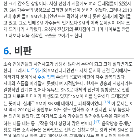
한 크게 감소된 상황이다. 사실 전성기 시절에도 여러 문제점들이 있었지
만, SM 가수들의 명성으로 그러한 문제점이 묻히기 쉬웠다. 그러나 2010
년대 후반 들어 SM엔터테인먼트는 확연히 전보다 못한 침체기에 접어들
고 있고, 그로 인해 SM 가수들의 인기보다 SM의 여러 문제점이 더욱 크
게 드러나기 시작했다. 오히려 전성기의 문제점이 그나마 나아보일 만큼
그 때보다 더욱 심각한 모습을 보이기도 한다.
6
. 비판
소속 연예인들의 사건사고가 상당히 많아서 논란이 되고 크게 질타받기도
한다. 그래서
나무위키
의 SM엔터테인먼트 자체 문서와 관련 문서에서도
여러가지 분야에서
수정 전쟁
수준의 옹호와 비판이 자주 반복되었다.
시대의 흐름을 따라잡지 못했다며 지적받는다. 현재는 방송과 시청자라는
일방적인 관계를 벗어나 유튜브, SNS로 매체의 전달이 쌍방향으로 전환
되고 새로운 미디어가 파생되고 있지만 SM이 이를 방관하다 도태되었다
[16]
는 뜻이다. 실제로 SM이 SNS에 대해서는 폐쇄적이었다.
이 문제는 S
M 역시 2010년대 중반부터 어느 정도 변화를 주고 있지만, 너무 늦었다
는 의견이 많았다. 또 여기서도 소속 가수들의 일거수일투족을 제어하려
[17]
하는 티를 내는 등 부작용 역시 상당히 많은 편이다.
음악방송 공개방
청도 다른 소속사들은 온라인으로 선착순 신청을 받는 것과 달리 SM은 팬
들이 야외에서 밤을 새고 개인신상을 공개해야 하는 등 원시적인 방법을