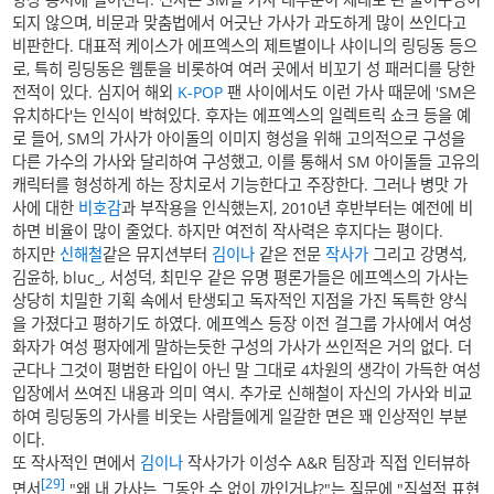
되지 않으며, 비문과 맞춤법에서 어긋난 가사가 과도하게 많이 쓰인다고
비판한다. 대표적 케이스가 에프엑스의 제트별이나 샤이니의 링딩동 등으
로, 특히 링딩동은 웹툰을 비롯하여 여러 곳에서 비꼬기 성 패러디를 당한
전적이 있다. 심지어 해외
K-POP
팬 사이에서도 이런 가사 때문에 'SM은
유치하다'는 인식이 박혀있다. 후자는 에프엑스의 일렉트릭 쇼크 등을 예
로 들어, SM의 가사가 아이돌의 이미지 형성을 위해 고의적으로 구성을
다른 가수의 가사와 달리하여 구성했고, 이를 통해서 SM 아이돌들 고유의
캐릭터를 형성하게 하는 장치로서 기능한다고 주장한다. 그러나 병맛 가
사에 대한
비호감
과 부작용을 인식했는지, 2010년 후반부터는 예전에 비
하면 비율이 많이 줄었다. 하지만 여전히 작사력은 후지다는 평이다.
하지만
신해철
같은 뮤지션부터
김이나
같은 전문
작사가
그리고 강명석,
김윤하, bluc_, 서성덕, 최민우 같은 유명 평론가들은 에프엑스의 가사는
상당히 치밀한 기획 속에서 탄생되고 독자적인 지점을 가진 독특한 양식
을 가졌다고 평하기도 하였다. 에프엑스 등장 이전 걸그룹 가사에서 여성
화자가 여성 평자에게 말하는듯한 구성의 가사가 쓰인적은 거의 없다. 더
군다나 그것이 평범한 타입이 아닌 말 그대로 4차원의 생각이 가득한 여성
입장에서 쓰여진 내용과 의미 역시. 추가로 신해철이 자신의 가사와 비교
하여 링딩동의 가사를 비웃는 사람들에게 일갈한 면은 꽤 인상적인 부분
이다.
또 작사적인 면에서
김이나
작사가가 이성수 A&R 팀장과 직접 인터뷰하
[29]
면서
"왜 내 가사는 그동안 수 없이 까인거냐?"는 질문에 "직설적 표현