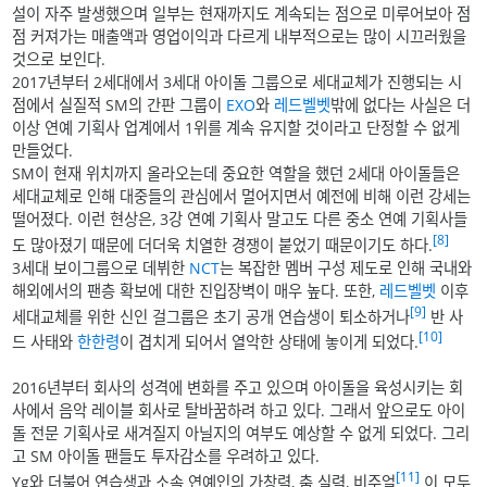
설이 자주 발생했으며 일부는 현재까지도 계속되는 점으로 미루어보아 점
점 커져가는 매출액과 영업이익과 다르게 내부적으로는 많이 시끄러웠을
것으로 보인다.
2017년부터 2세대에서 3세대 아이돌 그룹으로 세대교체가 진행되는 시
점에서 실질적 SM의 간판 그룹이
EXO
와
레드벨벳
밖에 없다는 사실은 더
이상 연예 기획사 업계에서 1위를 계속 유지할 것이라고 단정할 수 없게
만들었다.
SM이 현재 위치까지 올라오는데 중요한 역할을 했던 2세대 아이돌들은
세대교체로 인해 대중들의 관심에서 멀어지면서 예전에 비해 이런 강세는
떨어졌다. 이런 현상은, 3강 연예 기획사 말고도 다른 중소 연예 기획사들
[8]
도 많아졌기 때문에 더더욱 치열한 경쟁이 붙었기 때문이기도 하다.
3세대 보이그룹으로 데뷔한
NCT
는 복잡한 멤버 구성 제도로 인해 국내와
해외에서의 팬층 확보에 대한 진입장벽이 매우 높다. 또한,
레드벨벳
이후
[9]
세대교체를 위한 신인 걸그룹은 초기 공개 연습생이 퇴소하거나
반 사
[10]
드 사태와
한한령
이 겹치게 되어서 열악한 상태에 놓이게 되었다.
2016년부터 회사의 성격에 변화를 주고 있으며 아이돌을 육성시키는 회
사에서 음악 레이블 회사로 탈바꿈하려 하고 있다. 그래서 앞으로도 아이
돌 전문 기획사로 새겨질지 아닐지의 여부도 예상할 수 없게 되었다. 그리
고 SM 아이돌 팬들도 투자감소를 우려하고 있다.
[11]
Yg와 더불어 연습생과 소속 연예인의 가창력, 춤 실력, 비주얼
이 모두