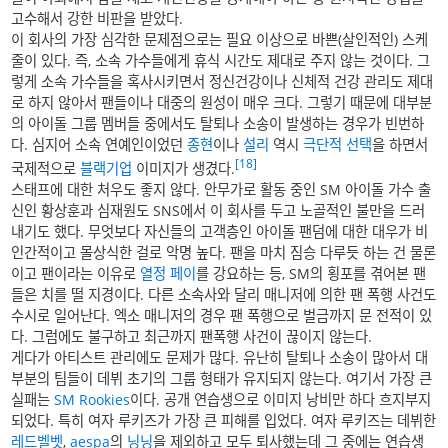
고수해서 강한 비판을 받았다.
이 회사의 가장 심각한 문제점으로는 필요 이상으로 바쁜(살인적인) 스케
줄이 있다. 즉, 소속 가수들에게 휴식 시간도 제대로 주지 않는 것이다. 그
렇게 소속 가수들을 혹사시키면서 정신건강이나 신체적 건강 관리도 제대
로 하지 않아서 팬들이나 대중의 원성이 매우 크다. 그렇기 때문에 대부분
의 아이돌 그룹 멤버들 중에서도 탈퇴나 소송이 발생하는 경우가 빈번하
다. 심지어 소속 연예인이었던
종현
이나
설리
역시
극단적 선택
을 하면서
[18]
국제적으로
블랙기업
이미지가 생겼다.
스태프에 대한 처우도 좋지 않다. 안무가로 활동 중인 SM 아이돌 가수 출
신인 황상훈과 심재원도 SNS에서 이 회사를 두고 노골적인 불만을 드러
내기도 했다. 무엇보다 자신들의 고객층인 아이돌 팬덤에 대한 대우가 비
인간적이고 몰상식한 걸로 악명 높다. 팬을 마치 짐승 다루듯 하는 건 물론
이고 팬이라는 이유로
열정 페이
를 강요하는 등, SM의 횡포를 겪어본 팬
들은 치를 떨 지경이다. 다른 소속사와 달리 매니저에 의한 팬 폭행 사건도
수시로 일어난다. 엑소 매니저의 경우 팬 폭행으로 벌금까지 문 전적이 있
다. 그럼에도 불구하고 최근까지 팬폭행 사건이 끊이지 않는다.
게다가 아티스트 관리에도 문제가 많다. 유난히 탈퇴나 소송이 많아서 대
부분의 팀들이 데뷔 초기의 그룹 형태가 유지되지 않는다. 여기서 가장 큰
실패는
SM Rookies
이다. 공개 연습생으로 이미지 낭비만 하다 흐지부지
되었다. 특히 여자 루키즈가 가장 큰 피해를 입었다. 여자 루키즈는 데뷔한
레드벨벳
,
aespa
의
닝닝
을 제외하고 모두 퇴사했는데 그 중에는 연습생