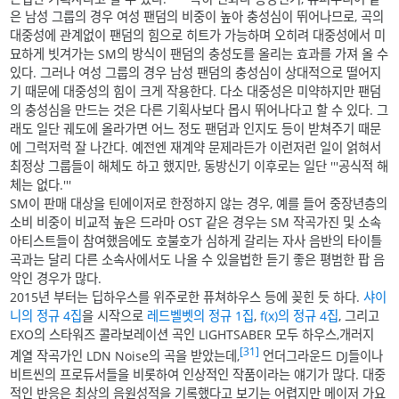
은 남성 그룹의 경우 여성 팬덤의 비중이 높아 충성심이 뛰어나므로, 곡의
대중성에 관계없이 팬덤의 힘으로 히트가 가능하며 오히려 대중성에서 미
묘하게 빗겨가는 SM의 방식이 팬덤의 충성도를 올리는 효과를 가져 올 수
있다. 그러나 여성 그룹의 경우 남성 팬덤의 충성심이 상대적으로 떨어지
기 때문에 대중성의 힘이 크게 작용한다. 다소 대중성은 미약하지만 팬덤
의 충성심을 만드는 것은 다른 기획사보다 몹시 뛰어나다고 할 수 있다. 그
래도 일단 궤도에 올라가면 어느 정도 팬덤과 인지도 등이 받쳐주기 때문
에 그럭저럭 잘 나간다. 예전엔 재계약 문제라든가 이런저런 일이 얽혀서
최정상 그룹들이 해체도 하고 했지만, 동방신기 이후로는 일단 '''공식적 해
체는 없다.'''
SM이 판매 대상을 틴에이저로 한정하지 않는 경우, 예를 들어 중장년층의
소비 비중이 비교적 높은 드라마 OST 같은 경우는 SM 작곡가진 및 소속
아티스트들이 참여했음에도 호불호가 심하게 갈리는 자사 음반의 타이틀
곡과는 달리 다른 소속사에서도 나올 수 있을법한 듣기 좋은 평범한 팝 음
악인 경우가 많다.
2015년 부터는 딥하우스를 위주로한 퓨쳐하우스 등에 꽂힌 듯 하다.
샤이
니의 정규 4집
을 시작으로
레드벨벳의 정규 1집
,
f(x)의 정규 4집
, 그리고
EXO의 스타워즈 콜라보레이션 곡인 LIGHTSABER 모두 하우스,개러지
[31]
계열 작곡가인 LDN Noise의 곡을 받았는데,
언더그라운드 DJ들이나
비트씬의 프로듀서들을 비롯하여 인상적인 작품이라는 얘기가 많다. 대중
적인 반응은 최상의 음원성적을 기록했다고 보기는 어렵지만 메이저 가요