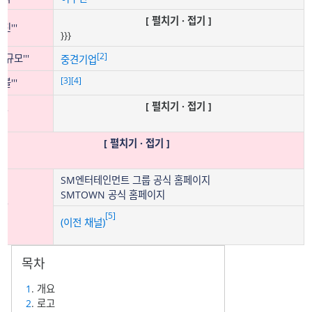
[ 펼치기 · 접기 ]
진'''
}}}
[2]
업 규모'''
중견기업
[3]
[4]
블'''
[ 펼치기 · 접기 ]
'''
[ 펼치기 · 접기 ]
SM엔터테인먼트 그룹 공식 홈페이지
SMTOWN 공식 홈페이지
'''
[5]
(이전 채널)
1
. 개요
2
. 로고