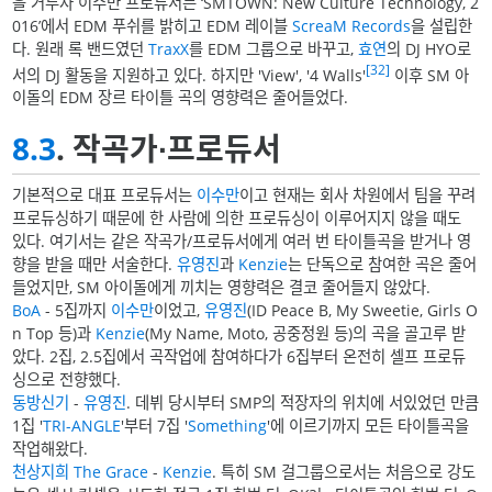
을 거두자 이수만 프로듀서는 ‘SMTOWN: New Culture Technology, 2
016’에서 EDM 푸쉬를 밝히고 EDM 레이블
ScreaM Records
을 설립한
다. 원래 록 밴드였던
TraxX
를 EDM 그룹으로 바꾸고,
효연
의 DJ HYO로
[32]
서의 DJ 활동을 지원하고 있다. 하지만 'View', '4 Walls'
이후 SM 아
이돌의 EDM 장르 타이틀 곡의 영향력은 줄어들었다.
8.3
. 작곡가∙프로듀서
기본적으로 대표 프로듀서는
이수만
이고 현재는 회사 차원에서 팀을 꾸려
프로듀싱하기 때문에 한 사람에 의한 프로듀싱이 이루어지지 않을 때도
있다. 여기서는 같은 작곡가/프로듀서에게 여러 번 타이틀곡을 받거나 영
향을 받을 때만 서술한다.
유영진
과
Kenzie
는 단독으로 참여한 곡은 줄어
들었지만, SM 아이돌에게 끼치는 영향력은 결코 줄어들지 않았다.
BoA
- 5집까지
이수만
이었고,
유영진
(ID Peace B, My Sweetie, Girls O
n Top 등)과
Kenzie
(My Name, Moto, 공중정원 등)의 곡을 골고루 받
았다. 2집, 2.5집에서 곡작업에 참여하다가 6집부터 온전히 셀프 프로듀
싱으로 전향했다.
동방신기
-
유영진
. 데뷔 당시부터 SMP의 적장자의 위치에 서있었던 만큼
1집 '
TRI-ANGLE
'부터 7집 '
Something
'에 이르기까지 모든 타이틀곡을
작업해왔다.
천상지희 The Grace
-
Kenzie
. 특히 SM 걸그룹으로서는 처음으로 강도