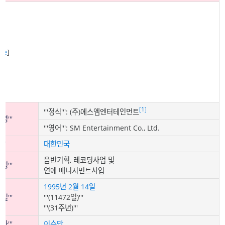
ge
]
[1]
'''정식''': (주)에스엠엔터테인먼트
명'''
'''영어''': SM Entertainment Co., Ltd.
'''
대한민국
음반기획, 레코딩사업 및
명'''
연예 매니지먼트사업
1995년
2월 14일
일'''
'''(11472일)'''
'''(31주년)'''
자'''
이수만