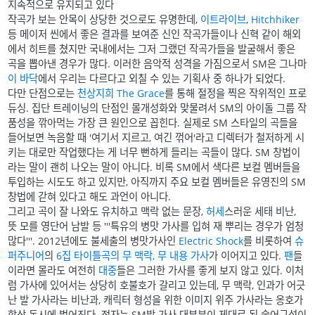
지속적으로 유지되고 있다
작곡가 보는 안목이 상당한 것으로도 유명한데,
이트라이브
,
Hitchhiker
등 메이저 씬에서 좋은 결과를 보여준 신인 작곡가들이나 신혁 같이 해외
에서 히트를 쳤지만 국내에서는 그저 그랬던 작곡가들을 발굴해서 좋은
곡을 뽑아낸 경우가 많다. 이러한 음악적 성격을 가짐으로서 SM은 그나마
이 바닥
에서 우리는 다르다고 외칠 수 있는 기획사 중 하나가 되었다.
다만 단점으로는
천상지희 The Grace
를 통해 절정을 찍은 작위적인 프로
듀싱. 집단 트레이닝의 단점인 몰개성화와 맞물려서 SM의 아이돌 그룹 작
품성을 깎아먹는 가장 큰 원인으로 꼽힌다. 실제로 SM 스타일의 곡들을
들어보면 녹음할 때 '여기서 지르고, 여긴 꺾어'라고 디렉터가 철저하게 시
키는 대로만 작업했다는 게 너무 뻔하게 들리는 곡들이 많다. SM 창법이
라는 말이 괜히 나오는 말이 아니다. 비록 SM에서 색다른 보컬 멤버들을
투입하는 시도도 하고 있지만, 아직까지 주요 보컬 멤버들은 유영진의 SM
창법에 갇혀 있다고 해도 과언이 아니다.
그리고 곡이 잘 나와도 유치하고 맥락 없는 문장,
허세
스러운 세태 비난,
뜻 모를 영단어 남발 등 '''특유의 병맛 가사를 입혀 재 뿌리는 경우가 엄청
많다'''. 2012년에도 불세출의 병맛가사인
Electric Shock
를 비롯하여
슈
퍼주니어
의
6집 타이틀곡의 무 맥락, 무 내용 가사
가 이어지고 있다.
팬
들
이라면 몰라도 여전히
대중
들은 그러한 가사를 좋게 보지 않고 있다. 이처
럼 가사에 있어서는 상당히 호불호가 갈리고 있는데, 무 맥락, 인과가 어긋
난 발 가사라는 비난과, 캐릭터 형성을 위한 이미지 위주 가사라는 옹호가
항상 동시에 벌어진다. 전자는 SM발 가사 대부분이 제대로 된 술어구성이