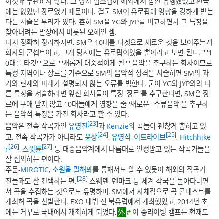
이것과 무관하지 않다. 그 당시 덥스텝이 해외에서 잠깐 유행했었고 한국
에는 없었던 장르였기 때문이다. 결국 SM이 유로팝에 영향을 강하게 받는
다는 서술은 무리가 있다. 흔히 SM을 YG와 JYP를 비교하면서 그 특징을
찾아내려는 발상에서 비롯된 오해인 셈.
다시 정확히 정리하자면, SM은 10대를 타겟으로 새로운 것을 보여주는게
회사의 콘셉트이고, 그게 당시에는 유로팝이었을 뿐이라고 보면 된다. ''''1
0대를 타깃''''으로 ''''새롭게 대중적이게 될'''' 음악을 추구하는 회사이므로
특정 지역이나 장르를 기준으로 SM의 음악적 성격을 서술하면 SM의 과
거와 현재와 미래가 설명되지 않는 오류를 범한다. 굳이 YG와 JYP와의 다
른 특징을 서술하라면 앞선 회사들이 특정 '장르'를 추구한다면, SM은 장
르에 구애 받지 않고 10대들에게 영향을 줄 '새로운' '주류음악'을 추구하
는 음악적 특징을 가진 회사라고 할 수 있다.
[23]
음악은 전속 작곡가인
유영진
과
Kenzie
의 곡들이 괜찮게 뽑히고 있
[24]
[25]
고, 전속 작곡가가 아니라도
윤상
,
유영석
,
이트라이브
,
Hitchhike
[26]
[27]
r
,
스윗튠
등 대중음악계에서 나름대로 인정받고 있는 작곡가들을
잘 섭외하는 편이다.
주문-
MIROTIC
,
소원을 말해봐
를 통해서도 알 수 있듯이 해외의 작곡가
[28]
진들과도 잘 컨택하는 편.
스웨덴, 덴마크 등 세계 각국을 돌아다니면
서 곡을 수집하는 것으로도 유명하며, SM에서 자체적으로 곡 콘테스트를
개최해 곡을 선발한다. EXO 데뷔 전 북유럽에서 개최했었고, 2014년 초
에는 거꾸로 국내에서 개최하게 되었다.
#
이 송라이팅 캠프는 현재도