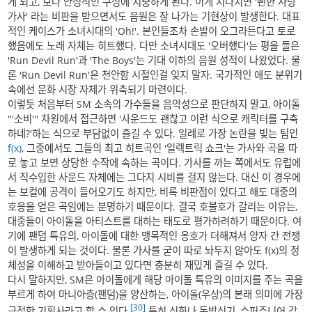
게 되고, 보다 안정적인 구성에 치중하게 된다. 이게 지나치면 '뻔한 사랑
가사' 라는 비판을 받으면서도 음원은 잘 나가는 기현상이 발생한다. 대표
적인 케이스가 소녀시대의 'Oh!'. 본인들조차 손발이 오그라든다고 토로
했음에도 노래 자체는 히트했다. 다만 소녀시대도 '오버했다'는 평을 들은
'Run Devil Run'과 'The Boys'는 기대 이하의 음원 성적이 나왔었다. 물
론 'Run Devil Run'은 천안함 시절인걸 잊지 말자. 국가적인 애도 분위기
속에선 문화 시장 자체가 위축되기 마련이다.
이렇듯 처음부터 SM 소속의 가수들을 음악성으로 판단하지 말고, 아이돌
'''소비''' 차원에서 접근하면 '사운드도 괜찮고 이런 식으로 캐릭터를 구축
하네?'하는 식으로 부담없이 즐길 수 있다. 일례로 가장 논란을 빚는 팀인
f(x)
, 그중에서도 그들의 최고 히트곡인 '일렉트릭 쇼크'는 가사와 곡을 따
로 놓고 보면 상당한 수작에 속하는 곡이다. 가사를 까는 쪽에서도 유럽에
서 직수입한 사운드 자체에는 그다지 시비를 걸지 않는다. 대신 이 경우에
는 보컬에 공격이 들어오기도 하지만, 비록 비판점이 있다고 해도 대중의
호응을 얻은 곡임에는 분명하기 때문이다. 결국 호불호가 갈리는 이유는,
대중들이 아이돌을 아티스트를 대하는 태도로 평가하려하기 때문이다. 여
기에 팬덤 특유의, 아이돌에 대한 맹목적인 옹호가 더해져서 양자 간 전쟁
이 발생하게 되는 것이다. 물론 가사를 굳이 따로 놔두지 않아도 f(x)의 정
체성을 이해하고 받아들이고 있다면 충분히 재밌게 즐길 수 있다.
다시 말하지만, SM은 아이돌에게 해당 아이돌 특유의 이미지를 주는 곡을
부르게 하여 마니아층(팬덤)을 양산하는, 아이돌(우상)의 본래 의미에 가장
[30]
근접한 기획사라고 할 수 있다.
특히 신화나 동방신기, 슈퍼주니어 같