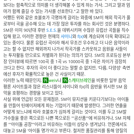
보다는 함축적으로 의미를 더 생각해볼 수 있게 하는 가사, 그리고 딸과 엄
마가 함께 즐길 수 있는 가사를 선호한다."고 말한 바 있다.
어쨌든 위와 같은 호불호가 극명하게 갈리는 와중에 SM이 해외 작곡가 풀
로부터 곡을 공수해 오는 데 가장 많은 투자를 하는 회사인 것은 분명하다.
SM은 이미 90년대 후반
S.E.S.
을 데뷔시키며 수많은 유럽산 곡들을 직수
입해 왔고, 이러한 경향은 현재의
샤이니
와
f(x)
에 계승되며 더욱 확대되고
있는 중이다. 물론 유럽산 곡이라 해서 무조건 우수하고 더 나은 음악이라
고는 할 수 없지만 해외까지 나가서 작곡가를 스카웃하고 음원을 사들이
는 투자활동 만으로도 차별화가 된다는 의의가 있다. SM의 프로듀싱 본부
장 인터뷰에 따르면 100곡 중 1곡 vs 10000곡 중 1곡은 차이가 굉장히
크다고 한다. 후자의 곡이 더 좋다고는 말할 순 없지만, '다름, 다양성' 측면
에선 후자가 확률적으로 높은 건 사실이기 때문.
이러한 노력 때문인지,
weiv
나
스캐터브레인
을 비롯한 일부 음악
평론 사이트들과 많은 리스너들이 샤이니와 f(x)의 음반을 위시한 SM 음
악을 호평하는 경향을 보이고 있다.
사실 위에 언급된 모든 문제점은, SM이 뮤지션을 키운다기보다는 아이돌
을 만들어 틴에이저에게 파는 기업이기 때문에 발생한다. 그러한 연출을
어떻게 보느냐에 따라 호불호가 심하게 갈리는 것이다. 이를 두고 SM발
가수들을 좋은 쪽으로든 나쁜 쪽으로든 '''공산품'''에 비유하거나, SM 자체
를 '''아이돌 공장'''이라고 비유하는 이들이 상당수 생겨났다. 언론에서도
대놓고 SM을 '아이돌 명가'라고 부른다. 철저한 품질관리를 통해 양질의