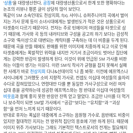
'
상품
'을 대량생산한다,
공장
제 대량생산품으로서 한계 또한 명확하다는
논조의 리뷰나 평론 글이 상당히 많이 보인다.
똑같이 SM 소속인데도 천상지희, f(x), 샤이니, 슈퍼주니어의 곡에서 벌어
지는 가사 문제 등이 소녀시대에게는 발생빈도가 적은 것은 상품으로서
타겟층이 다르기 때문이다. 전자는 주로 틴에이저 여성들을 타겟으로 삼
기 때문에, 가사와 곡 등의 내러티브와 구성을 공고히 하기 보다는 감성적
소구와 '특이성'으로 대변되는 캐릭터를 구축하는 데 더 비중을 두게 된다.
때문에 곡을 만들 때에도 판매를 위한 이미지에 치중하게 되고 이로 인해
타겟층에게는 폭발적인 위력을 내지만 거기서 조금이라도 벗어난 집단에
게는 강력한 반감이 발생하게 된다. 이것이 위에 언급된 SM 가사를 비판
하는 이들이 생기는 이유다. 이런 SM식 작사가 균형을 잡지 못해서 실패
한 사례가 바로
천상지희
다나&선데이의 '나 좀 봐줘'. 이전에 에프엑스나
샤이니에게 그러했듯 소비 지향적 가사로, 컨셉도 이십대 여성들의 술자리
수다로 잡혀있었으나, 연령대만 다를 뿐 동일한 가사구성으로 어린 여자
십대 층을 공략하는데 성공한 에프엑스와는 정 반대로 이십대 여성들의
비웃음
과 함께 좋지 못한 반응만 잔뜩 얻고 말았다. 조금만 나이를 더 먹거
나 보수적이 되면 SM발 가사에서 '''공감'''보다는 '''유치함'''과 '''괴상
함'''을 먼저 느끼게 되기 때문이다.
반대로 후자는 폭넓은 대중에게 소구하는 음원형 가수로, 음반에도 비중이
있지만 절대적인 지지는 전 방위적 집단의 옹호에 기반 하게 된다. 때문에
이미지 위주 가사보다는 그래도 기본적인 텍스트로서의 전개는 필요해지