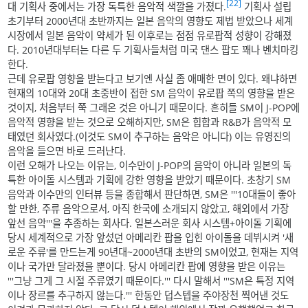
[22]
대 기획사 중에서는 가장 독특한 음악적 색깔을 가졌다.
기획사 설립
초기부터 2000년대 초반까지는 일본 음악의 영향도 제법 받았으나 세계
시장에서 일본 음악이 약세가 된 이후로는 점점 유로팝적 성향이 강해졌
다. 2010년대부터는 다른 두 기획사들처럼 미국 댄스 팝도 꽤나 벤치마킹
한다.
근데 유로팝 영향을 받는다고 보기엔 사실 좀 애매한 면이 있다. 왜냐하면
현재의 10대와 20대 초중반이 접한 SM 음악이 유로팝 쪽의 영향을 받은
것이지, 처음부터 쭉 그래온 것은 아니기 때문이다. 흔히들 SM이 J-POP에
음악적 영향을 받는 것으로 오해하지만, SM은 힙합과 R&B가 음악적 모
태였던 회사였다.(이것도 SM이 추구하는 음악은 아니다) 이는 유영진의
음악을 들으면 바로 드러난다.
이런 오해가 나오는 이유는, 이수만이 J-POP의 음악이 아니라 일본의 독
특한 아이돌 시스템과 기획에 강한 영향을 받았기 때문이다. 초창기 SM
음악과 이수만의 인터뷰 등을 종합해서 판단하면, SM은 '''10대들이 좋아
할 만한, 주류 음악으로서, 아직 한국에 소개되지 않았고, 해외에서 가장
앞선 음악'''을 추종하는 회사다. 일본스러운 회사 시스템+아이돌 기획에
당시 세계적으로 가장 앞섰던 아메리칸 팝을 입힌 아이돌을 데뷔시켜 '새
로운 주류'를 만드는게 90년대~2000년대 초반의 SM이었고, 현재는 지역
이나 국가만 달라졌을 뿐이다. 당시 아메리칸 팝에 영향을 받은 이유는
'''그냥 그게 그 시절 주류였기 때문이다.''' 다시 말해서 '''SM은 특정 지역
이나 장르를 추구하지 않는다.''' 한동안 덥스텝을 주야장천 찍어낸 것도