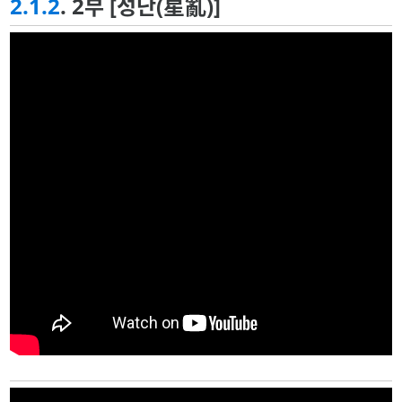
2.1.2
. 2부 [성난(星亂)]