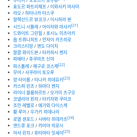
무라이
/
오오츠카 호우츄
표도르 파트리체프
/
이와사키 마사미
라오
/
하타나카 타스쿠
알렉산드르 뷰코크
/
이시하라 본
[21]
시드니 시톨레
/
아이자와 마사키
드와이트 그린힐
/
호시노 미츠아키
욥 트뤼니히트
/
안자이 카즈히로
크리스티앙
/
엔도 다이치
말콤 와이드본
/
타카하시 켄지
파에타
/
후쿠마츠 신야
[22]
파스톨레
/
메구로 코스케
무어
/
사쿠라이 토오루
[23]
양 타이롱
/
타나카 히데유키
카스퍼 린츠
/
하마다 켄지
라이너 블룸하르트
/
모가미 츠구오
코넬리아 윈저
/
타키자와 쿠미코
조안 레벨로
/
에가와 다이스케
황 루이
/
우가키 히데나리
[24]
로열 샌포드
/
시바타 히데카츠
앤드류 포크
/
카미야 히로시
[25]
아서 린치
/
후타마타 잇세이