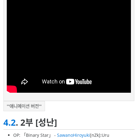
'''애니메이션 버전'''
4.2
. 2부 [성난]
OP: 「Binary Star」 -
SawanoHiroyuki
[nZk]:Uru