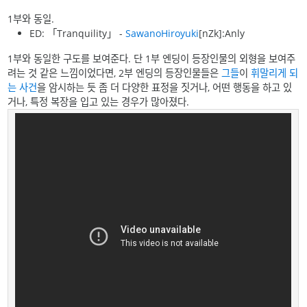
1부와 동일.
ED: 「Tranquility」 -
SawanoHiroyuki
[nZk]:Anly
1부와 동일한 구도를 보여준다. 단 1부 엔딩이 등장인물의 외형을 보여주
려는 것 같은 느낌이었다면, 2부 엔딩의 등장인물들은
그
들
이
휘말리게 되
는
사건
을 암시하는 듯 좀 더 다양한 표정을 짓거나, 어떤 행동을 하고 있
거나, 특정 복장을 입고 있는 경우가 많아졌다.