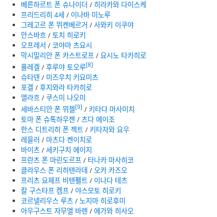
베른하르트 폰 슈나이더
/
히라카와 다이스케
프리드리히 4세
/
이나바 미노루
그레고르 폰 뮈켄베르거
/
사와키 이쿠야
안스바흐
/
토치 히로키
오프레서
/
코야마 츠요시
막시밀리안 폰 카스트로프
/
요시노 타카히로
[8]
플레겔
/
후루야 토오루
슈타덴
/
미즈우치 키요미츠
포겔
/
후지와라 타카히로
엘라흐
/
쿠스미 나오미
[9]
세바스티안 폰 뮈젤
/
키타다 마사미치
토마 폰 슈톡하우젠
/
츠다 에이조
한스 디트리히 폰 젝트
/
키타자와 요우
레믈러
/
마츠다 켄이치로
바이츠
/
세키구치 에이지
프란츠 폰 마린도르프
/
타나카 마사히코
클라우스 폰 리히텐라데
/
오카 카즈오
프리츠 요제프 비텐펠트
/
이나다 테츠
칼 구스타프 켐프
/
야스모토 히로키
코르넬리우스 루츠
/
노지마 히로후미
아우구스트 자무엘 바렌
/
에가와 히사오