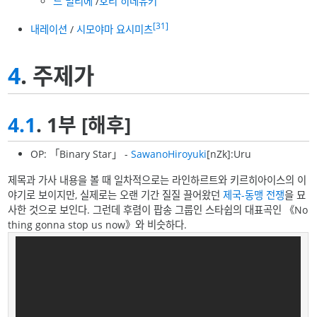
드 빌리에
/
호리 히데유키
[31]
내레이션
/
시모야마 요시미츠
4
. 주제가
4.1
. 1부 [해후]
OP: 「Binary Star」 -
SawanoHiroyuki
[nZk]:Uru
제목과 가사 내용을 볼 때 일차적으로는 라인하르트와 키르히아이스의 이
야기로 보이지만, 실제로는 오랜 기간 질질 끌어왔던
제국-동맹 전쟁
을 묘
사한 것으로 보인다. 그런데 후렴이 팝송 그룹인 스타쉽의 대표곡인 《No
thing gonna stop us now》와 비슷하다.