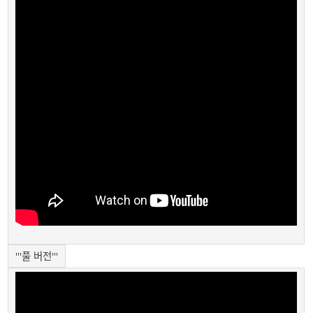
'''풀 버전'''