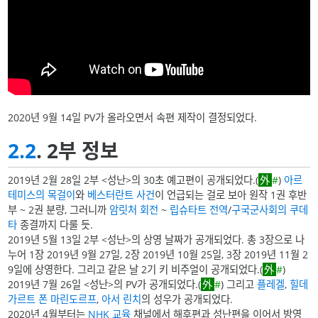
2020년 9월 14일 PV가 올라오면서 속편 제작이 결정되었다.
2.2
. 2부 정보
2019년 2월 28일 2부 <성난>의 30초 예고편이 공개되었다.(
#
)
아르
테미스의 목걸이
와
베스터란트 사건
이 언급되는 걸로 보아 원작 1권 후반
부 ~ 2권 분량, 그러니까
암릿처 회전
~
립슈타트 전역
/
구국군사회의 쿠데
타
종결까지 다룰 듯.
2019년 5월 13일 2부 <성난>의 상영 날짜가 공개되었다. 총 3장으로 나
누어 1장 2019년 9월 27일, 2장 2019년 10월 25일, 3장 2019년 11월 2
9일에 상영한다. 그리고 같은 날 2기 키 비주얼이 공개되었다.(
#
)
2019년 7월 26일 <성난>의 PV가 공개되었다.(
#
) 그리고
플레겔
,
힐데
가르트 폰 마린도르프
,
아서 린치
의 성우가 공개되었다.
2020년 4월부터는
NHK 교육
채널에서 해후편과 성난편을 이어서 방영