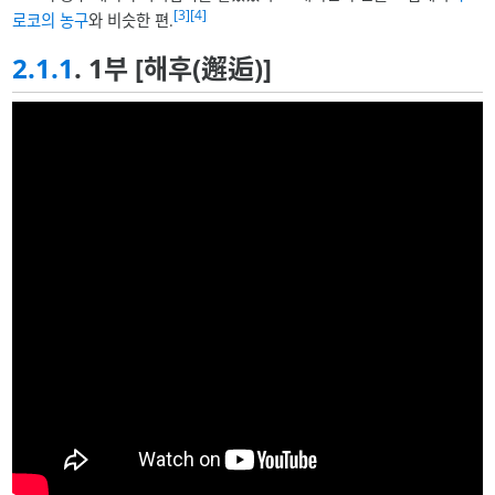
[3]
[4]
로코의 농구
와 비슷한 편.
2.1.1
. 1부 [해후(邂逅)]