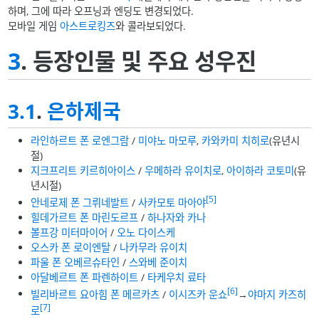
하며, 그에 따라 오프닝과 엔딩도 변경되었다.
모바일 게임
아스트로킹즈
와 콜라보되었다.
3
. 등장인물 및 주요 성우진
3.1
.
은하제국
라인하르트 폰 로엔그람
/
미야노 마모루
,
카와카미 치히로
(유년시
절)
지크프리트 키르히아이스
/
우메하라 유이치로
,
아이하라 코토미
(유
년시절)
[5]
안네로제 폰 그뤼네발트
/
사카모토 마아야
힐데가르트 폰 마린도르프
/
하나자와 카나
볼프강 미터마이어
/
오노 다이스케
오스카 폰 로이엔탈
/
나카무라 유이치
파울 폰 오베르슈타인
/
스와베 준이치
아달베르트 폰 파렌하이트
/
타케우치 료타
[6]
빌리바르트 요아힘 폰 메르카츠
/
이시즈카 운쇼
→
야마지 카즈히
[7]
로