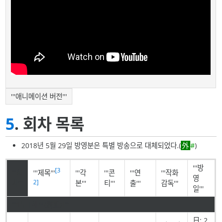
'''애니메이션 버전'''
5
. 회차 목록
2018년 5월 29일 방영분은 특별 방송으로 대체되었다.(
#
)
'''방
[3
'''제목'''
'''회
'''각
'''콘
'''연
'''작화
영
2]
차'''
본'''
티'''
출'''
감독'''
일'''
'''1부 [해후(邂逅)]'''
日: 2