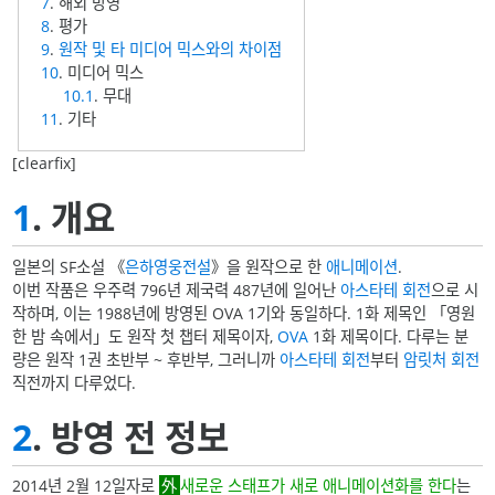
7
. 해외 방영
8
. 평가
9
.
원작 및 타 미디어 믹스와의 차이점
10
. 미디어 믹스
10.1
. 무대
11
. 기타
[clearfix]
1
. 개요
일본의 SF소설 《
은하영웅전설
》을 원작으로 한
애니메이션
.
이번 작품은 우주력 796년 제국력 487년에 일어난
아스타테 회전
으로 시
작하며, 이는 1988년에 방영된 OVA 1기와 동일하다. 1화 제목인 「영원
한 밤 속에서」도 원작 첫 챕터 제목이자,
OVA
1화 제목이다. 다루는 분
량은 원작 1권 초반부 ~ 후반부, 그러니까
아스타테 회전
부터
암릿처 회전
직전까지 다루었다.
2
. 방영 전 정보
2014년 2월 12일자로
새로운 스태프가 새로 애니메이션화를 한다
는