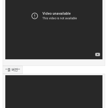
'''풀 버전'''