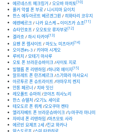
[10]
에르네스트 메크링거
/
오오바 마히토
폴커 악셀 폰 부로
/
니시지마 요이치
한스 에두아르트 베르겐그륀
/
히와타리 코우지
[11]
에렌베르크
/
나카 요스케
→
이이즈카 쇼조
[12]
슈타인호프
/
오오토모 류자부로
[13]
겔라흐
/
하시 타카야
[14]
요펜 폰 렘샤이트
/
마도노 미츠아키
오이겐#s-3
/
키야마 시게오
루비치
/
모테기 마사루
오토 폰 브라운슈바이크
/
사이토 지로
[15]
빌헬름 폰 리텐하임
/
하나와 에이지
알프레트 폰 란즈베르크
/
스가와라 마사요시
아르투르 폰 슈트라이트
/
야마우치 켄지
안톤 페르너
/
치바 잇신
레오폴트 슈마허
/
코야츠 히사노리
한스 슈텔처
/
오기노 세이로
테오도르 폰 뤼케
/
오오쿠마 켄타
엘리자베트 폰 브라운슈바이크
/
누마쿠라 마나미
자비네 폰 리텐하임
/
마츠모토 사라
에르빈 요제프 2세
/
킨교 와카나
암스도르프
/
스미 타카히로