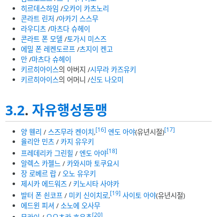
히르데스하임
/
오카이 카츠노리
콘라트 린저
/
아카기 스스무
라우디츠
/
마츠다 슈헤이
콘라트 폰 모델
/
토가시 미스즈
에밀 폰 레켄도르프
/
츠지이 켄고
만
/
마츠다 슈헤이
키르히아이스
의 아버지 /
시무라 카즈유키
키르히아이스
의 어머니 /
신도 나오미
3.2
.
자유행성동맹
[16]
[17]
양 웬리
/
스즈무라 켄이치
,
엔도 아야
(유년시절)
율리안 민츠
/
카지 유우키
[18]
프레데리카 그린힐
/
엔도 아야
알렉스 카젤느
/
카와시마 토쿠요시
장 로베르 랍
/
오노 유우키
제시카 에드워즈
/
키노시타 사야카
[19]
발터 폰 쇤코프
/
미키 신이치로
,
사이토 아야
(유년시절)
에드윈 피셔
/
소노에 오사무
[20]