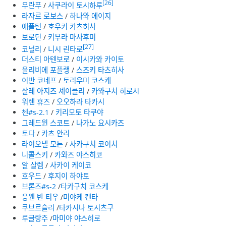
[26]
우란푸
/
사쿠라이 토시하루
라자르 로보스
/
하나와 에이지
애플턴
/
호우키 카츠히사
보로딘
/
키무라 마사후미
[27]
코널리
/
니시 린타로
더스티 아텐보로
/
이시카와 카이토
올리비에 포플랭
/
스즈키 타츠히사
이반 코네프
/
토리우미 코스케
살레 아지즈 셰이클리
/
카와구치 히로시
워렌 휴즈
/
오오하라 타카시
첸#s-2.1
/
키리모토 타쿠야
그레드윈 스코트
/
나가노 요시카즈
토다
/
카츠 안리
라이오넬 모튼
/
사카구치 코이치
니콜스키
/
카와즈 야스히코
알 살렘
/
사카이 케이코
호우드
/
후지이 하야토
브론즈#s-2
/
타카구치 코스케
응웬 반 티우
/
미야케 켄타
쿠브르슬리
/
타카시나 토시츠구
루글랑주
/
마미야 야스히로