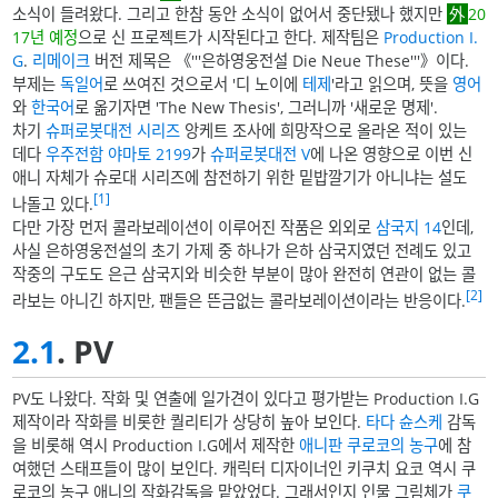
소식이 들려왔다. 그리고 한참 동안 소식이 없어서 중단됐나 했지만
20
17년 예정
으로 신 프로젝트가 시작된다고 한다. 제작팀은
Production I.
G
.
리메이크
버전 제목은 《'''은하영웅전설 Die Neue These'''》이다.
부제는
독일어
로 쓰여진 것으로서 '디 노이에
테제
'라고 읽으며, 뜻을
영어
와
한국어
로 옮기자면 'The New Thesis', 그러니까 '새로운 명제'.
차기
슈퍼로봇대전 시리즈
앙케트 조사에 희망작으로 올라온 적이 있는
데다
우주전함 야마토 2199
가
슈퍼로봇대전 V
에 나온 영향으로 이번 신
애니 자체가 슈로대 시리즈에 참전하기 위한 밑밥깔기가 아니냐는 설도
[1]
나돌고 있다.
다만 가장 먼저 콜라보레이션이 이루어진 작품은 외외로
삼국지 14
인데,
사실 은하영웅전설의 초기 가제 중 하나가 은하 삼국지였던 전례도 있고
작중의 구도도 은근 삼국지와 비슷한 부분이 많아 완전히 연관이 없는 콜
[2]
라보는 아니긴 하지만, 팬들은 뜬금없는 콜라보레이션이라는 반응이다.
2.1
. PV
PV도 나왔다. 작화 및 연출에 일가견이 있다고 평가받는 Production I.G
제작이라 작화를 비롯한 퀄리티가 상당히 높아 보인다.
타다 슌스케
감독
을 비롯해 역시 Production I.G에서 제작한
애니판 쿠로코의 농구
에 참
여했던 스태프들이 많이 보인다. 캐릭터 디자이너인 키쿠치 요코 역시 쿠
로코의 농구 애니의 작화감독을 맡았었다. 그래서인지 인물 그림체가
쿠