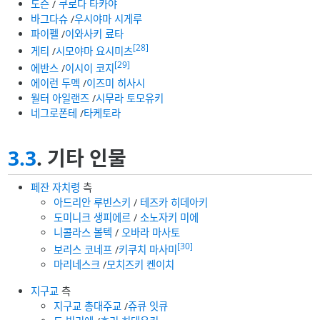
도슨
/
쿠로다 타카야
바그다슈
/
우시야마 시게루
파이펠
/
이와사키 료타
[28]
게티
/
시모야마 요시미츠
[29]
에반스
/
이시이 코지
에이런 두멕
/
이즈미 히사시
월터 아일랜즈
/
시무라 토모유키
네그로폰테
/
타케토라
3.3
. 기타 인물
페잔 자치령
측
아드리안 루빈스키
/
테즈카 히데아키
도미니크 생피에르
/
소노자키 미에
니콜라스 볼텍
/
오바라 마사토
[30]
보리스 코네프
/
키쿠치 마사미
마리네스크
/
모치즈키 켄이치
지구교
측
지구교 총대주교
/
쥬큐 잇큐